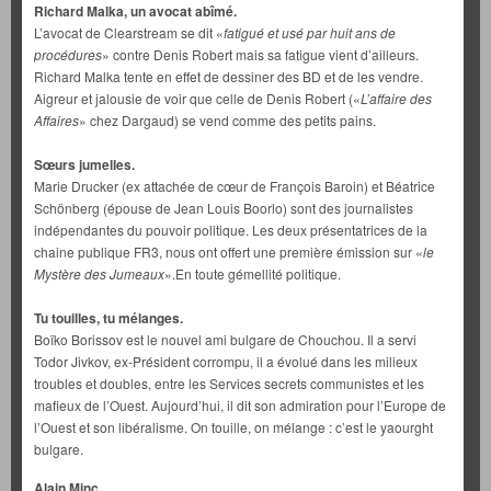
Richard Malka, un avocat abîmé.
L’avocat de Clearstream se dit «
fatigué et usé par huit ans de
procédures
» contre Denis Robert mais sa fatigue vient d’ailleurs.
Richard Malka tente en effet de dessiner des BD et de les vendre.
Aigreur et jalousie de voir que celle de Denis Robert («
L’affaire des
Affaires
» chez Dargaud) se vend comme des petits pains.
Sœurs jumelles.
Marie Drucker (ex attachée de cœur de François Baroin) et Béatrice
Schönberg (épouse de Jean Louis Boorlo) sont des journalistes
indépendantes du pouvoir politique. Les deux présentatrices de la
chaine publique FR3, nous ont offert une première émission sur «
le
Mystère des Jumeaux
».En toute gémellité politique.
Tu touilles, tu mélanges.
Boïko Borissov est le nouvel ami bulgare de Chouchou. Il a servi
Todor Jivkov, ex-Président corrompu, il a évolué dans les milieux
troubles et doubles, entre les Services secrets communistes et les
mafieux de l’Ouest. Aujourd’hui, il dit son admiration pour l’Europe de
l’Ouest et son libéralisme. On touille, on mélange : c’est le yaourght
bulgare.
Alain Minc.