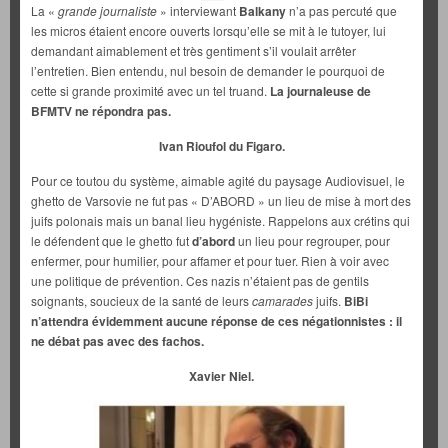
La «
grande journaliste
» interviewant
Balkany
n’a pas percuté que
les micros étaient encore ouverts lorsqu’elle se mit à le tutoyer, lui
demandant aimablement et très gentiment s’il voulait arrêter
l’entretien. Bien entendu, nul besoin de demander le pourquoi de
cette si grande proximité avec un tel truand.
La journaleuse de
BFMTV ne répondra pas.
Ivan Rioufol du Figaro.
Pour ce toutou du système, aimable agité du paysage Audiovisuel, le
ghetto de Varsovie ne fut pas « D’ABORD » un lieu de mise à mort des
juifs polonais mais un banal lieu hygéniste. Rappelons aux crétins qui
le défendent que le ghetto fut
d’abord
un lieu pour regrouper, pour
enfermer, pour humilier, pour affamer et pour tuer. Rien à voir avec
une politique de prévention. Ces nazis n’étaient pas de gentils
soignants, soucieux de la santé de leurs
camarades
juifs.
BiBi
n’attendra évidemment aucune réponse de ces négationnistes : il
ne débat pas avec des fachos.
Xavier Niel.