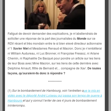
Fatigué de devoir demander des explications, je m’abstiendrais de
solliciter une réponse de la part des journalistes du
Monde
sur ce
RDV récent et très mondain entre le si bien elevé directeur actionnaire
n°1
Xavier Niel
et Mesdames Renaud et Macron. Donc je n’embêterai
ni William Audureau, ni Luc Bronner, ni Françoise Fressoz, ni Ariane
Chemin, ni Raphaëlle De Bacqué pour pondre un article sur les liens
de leur Boss avec Mme Macron, sur les liens de cette dernière avec
Delphine Arnault, fifille de Bernard et… compagne de Xav’.
De toutes
façons, qu’auraient-ils donc à répondre ?
***********
(1)
Sur le bombardement de Hambourg, voir l’entretien q
ue je mis en
vidéo avec le déporté André Loiseau qui passa son temps de guerre à
Hambourg
et qui y connut l’enfer de ces 4 jours de bombardement
ininterrompu.