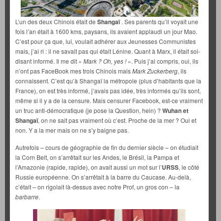
L’un des deux Chinois était de
Shangaï
. Ses parents qu’il voyait une
fois l’an était à 1600 kms, paysans, ils avaient applaudi un jour Mao.
C’est pour ça que, lui, voulait adhérer aux Jeunesses Communistes
mais, j’ai ri : il ne savait pas qui était Lénine. Quant à Marx, il était soi-
disant informé. Il me dit «
Mark ? Oh, yes !
». Puis j’ai compris, oui, ils
n’ont pas FaceBook mes trois Chinois mais
Mark Zuckerberg
, ils
connaissent. C’est qu’à Shangaï la métropole (plus d’habitants que la
France), on est très informé, j’avais pas idée, très informés qu’ils sont,
même si il y a de la censure. Mais censurer Facebook, est-ce vraiment
un truc anti-démocratique (je pose la Question, hein) ?
Wuhan et
Shangaï
, on ne sait pas vraiment où c’est. Proche de la mer ? Oui et
non. Y a la mer mais on ne s’y baigne pas.
Autrefois – cours de géographie de fin du dernier siècle – on étudiait
la Corn Belt, on s’arrêtait sur les Andes, le Brésil, la Pampa et
l’Amazonie (rapide, rapide), on avait aussi un mot sur l’
URSS
, le côté
Russie européenne. On s’arrêtait à la barre du Caucase. Au-delà,
c’était – on rigolait là-dessus avec notre Prof, un gros con – la
barbarre
.