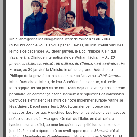
Mais, abrégeons les divagations, c’est de
Wuhan et du Virus
COVID19
dont je voulais vous parler. Là-bas, au loin, c’était parti dès
le mois de décembre. Au début janvier, le Doc Philippe Klein qui
travaille à la Clinique Internationale de Wuhan, lâchait : «
Au 23
janvier, le chiffre est vérifié : 56 millions de Chinois sont confinés
« . En
France, au 30 janvier, la Ministre informe le grand Duduche de
Philippe de la gravité de la situation sur ce Nouveau «
Péril Jaune
».
Mais, Duduche et Manu, de leur Supériorité historique, culturelle,
idéologique, ils ont pris ça de haut. Mais déjà en février, dans la gente
populaire, on commençait sérieusement à s’inquiéter. Les colossales
Certitudes s’effritaient, les murs de notre incommensurable Vanité se
lézardaient. Début mars, les USA détournaient en douce des
masques destinés aux Frenchies. Les Frenchies volaient les masques
suédois destinés à l’Espagne. On riait de l’Italie, on était prêts à
lyncher les ritals d’ici, comme lorsqu’on avait pillé leurs maisons en
juin 40, à la belle époque où on avait appris que le
Mussolin
s’était
allié au
Moustachu de Berchtesgaden.
Mais revenons à 2020. Le 15