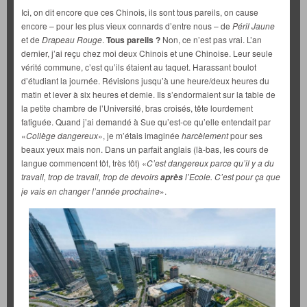
Ici, on dit encore que ces Chinois, ils sont tous pareils, on cause
encore – pour les plus vieux connards d’entre nous – de
Péril Jaune
et de
Drapeau Rouge
.
Tous pareils ?
Non, ce n’est pas vrai. L’an
dernier, j’ai reçu chez moi deux Chinois et une Chinoise. Leur seule
vérité commune, c’est qu’ils étaient au taquet. Harassant boulot
d’étudiant la journée. Révisions jusqu’à une heure/deux heures du
matin et lever à six heures et demie. Ils s’endormaient sur la table de
la petite chambre de l’Université, bras croisés, tête lourdement
fatiguée. Quand j’ai demandé à Sue qu’est-ce qu’elle entendait par
«
Collège dangereux
», je m’étais imaginée
harcèlement
pour ses
beaux yeux mais non. Dans un parfait anglais (là-bas, les cours de
langue commencent tôt, très tôt) «
C’est dangereux parce qu’il y a du
travail, trop de travail, trop de devoirs
l’Ecole. C’est pour ça que
après
je vais en changer l’année prochaine
».