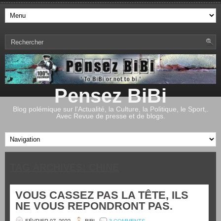
Pensez BiBi
Blog polémique sur l'Actualité, la Culture, la Politique, le Sport,.
Avec Revue de presse et de blogs.
TAG ARCHIVES:
CHINE
VOUS CASSEZ PAS LA TÊTE, ILS
NE VOUS REPONDRONT PAS.
FÉVRIER 07, 2022
BIBI
3 COMMENTS