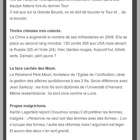
équipe Astana lors du dernier Tour.
C’est que sur la Grande Boucle, on se doit de boucler le Tour et… de
la boucler.
Tirelire chinoise très colorée.
La Chine a augmenté le nombre de ses milliardaires en 2009. Elle se
place au second rang mondial: 130 contre 359 aux USA mais devant
la Russie (32) et l’Inde (24). Hier, Gardes rouges. Aujourd’hui, billets
verts. Demain, péril jaune ?
La face cachée des Moon.
Le Révérend Père Moon, fondateur de l’Eglise de l’Unification, cède
la gestion des affaires quotidiennes à ses 3 fils. Seule différence avec
Jean Sarkozy : les trois fils sont diplômés de l’Université d’Harvard.
Même ressemblance : ils sont cons comme la Lune.
Propos maigrichons.
Karlito Lagerfeld rejoint Chouchou lorsqu’il dit préférer les femmes
maigres : «
Personne ne veut voir des femmes avec des formes
». L’un
s’occupe des formes, l’autre des réformes mais l’argument est léger.
Et aucun des deux n’en sort grandi.