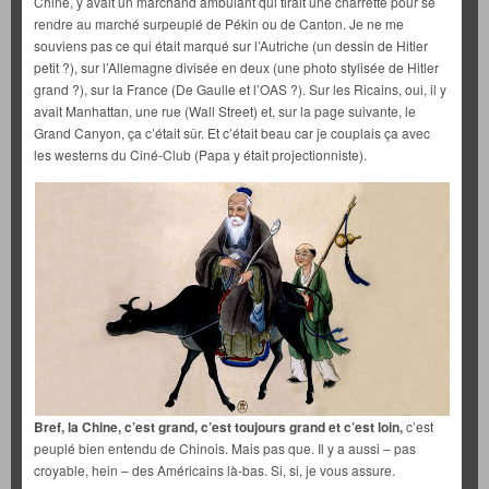
Chine, y avait un marchand ambulant qui tirait une charrette pour se
rendre au marché surpeuplé de Pékin ou de Canton. Je ne me
souviens pas ce qui était marqué sur l’Autriche (un dessin de Hitler
petit ?), sur l’Allemagne divisée en deux (une photo stylisée de Hitler
grand ?), sur la France (De Gaulle et l’OAS ?). Sur les Ricains, oui, il y
avait Manhattan, une rue (Wall Street) et, sur la page suivante, le
Grand Canyon, ça c’était sûr. Et c’était beau car je couplais ça avec
les westerns du Ciné-Club (Papa y était projectionniste).
Bref, la Chine, c’est grand, c’est toujours grand et c’est loin,
c’est
peuplé bien entendu de Chinois. Mais pas que. Il y a aussi – pas
croyable, hein – des Américains là-bas. Si, si, je vous assure.