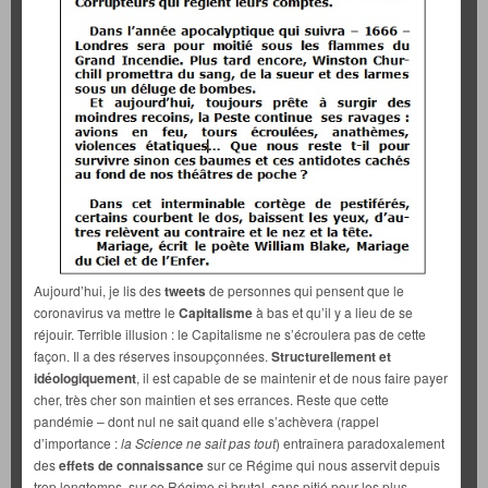
Aujourd’hui, je lis des
tweets
de personnes qui pensent que le
coronavirus va mettre le
Capitalisme
à bas et qu’il y a lieu de se
réjouir. Terrible illusion : le Capitalisme ne s’écroulera pas de cette
façon. Il a des réserves insoupçonnées.
Structurellement et
idéologiquement
, il est capable de se maintenir et de nous faire payer
cher, très cher son maintien et ses errances. Reste que cette
pandémie – dont nul ne sait quand elle s’achèvera (rappel
d’importance :
la Science ne sait pas tout
) entraînera paradoxalement
des
effets de connaissance
sur ce Régime qui nous asservit depuis
trop longtemps, sur ce Régime si brutal, sans pitié pour les plus