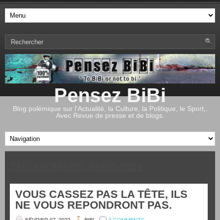
Pensez BiBi
Blog polémique sur l'Actualité, la Culture, la Politique, le Sport,.
Avec Revue de presse et de blogs.
TAG ARCHIVES:
PARIS 2024
VOUS CASSEZ PAS LA TÊTE, ILS
NE VOUS REPONDRONT PAS.
FÉVRIER 07, 2022
BIBI
3 COMMENTS