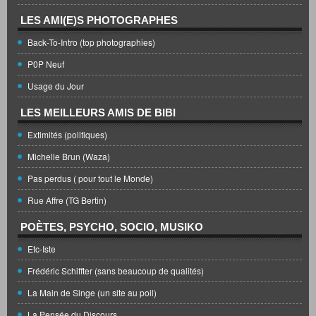
LES AMI(E)S PHOTOGRAPHES
Back-To-Intro (top photographies)
P0P Neuf
Usage du Jour
LES MEILLEURS AMIS DE BIBI
Extimités (politiques)
Michelle Brun (Waza)
Pas perdus ( pour tout le Monde)
Rue Affre (TG Bertin)
POÈTES, PSYCHO, SOCIO, MUSIKO
Etc-Iste
Frédéric Schiffter (sans beaucoup de qualités)
La Main de Singe (un site au poil)
La Pensée du Discours