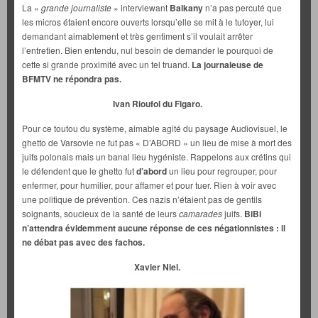
La «
grande journaliste
» interviewant
Balkany
n’a pas percuté que
les micros étaient encore ouverts lorsqu’elle se mit à le tutoyer, lui
demandant aimablement et très gentiment s’il voulait arrêter
l’entretien. Bien entendu, nul besoin de demander le pourquoi de
cette si grande proximité avec un tel truand.
La journaleuse de
BFMTV ne répondra pas.
Ivan Rioufol du Figaro.
Pour ce toutou du système, aimable agité du paysage Audiovisuel, le
ghetto de Varsovie ne fut pas « D’ABORD » un lieu de mise à mort des
juifs polonais mais un banal lieu hygéniste. Rappelons aux crétins qui
le défendent que le ghetto fut
d’abord
un lieu pour regrouper, pour
enfermer, pour humilier, pour affamer et pour tuer. Rien à voir avec
une politique de prévention. Ces nazis n’étaient pas de gentils
soignants, soucieux de la santé de leurs
camarades
juifs.
BiBi
n’attendra évidemment aucune réponse de ces négationnistes : il
ne débat pas avec des fachos.
Xavier Niel.