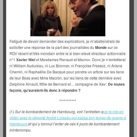
Fatigué de devoir demander des explications, je m’abstiendrais de
solliciter une réponse de la part des journalistes du
Monde
sur ce
RDV récent et très mondain entre le si bien elevé directeur actionnaire
n°1
Xavier Niel
et Mesdames Renaud et Macron. Donc je n’embêterai
ni William Audureau, ni Luc Bronner, ni Françoise Fressoz, ni Ariane
Chemin, ni Raphaëlle De Bacqué pour pondre un article sur les liens
de leur Boss avec Mme Macron, sur les liens de cette dernière avec
Delphine Arnault, fifille de Bernard et… compagne de Xav’.
De toutes
façons, qu’auraient-ils donc à répondre ?
***********
(1)
Sur le bombardement de Hambourg, voir l’entretien q
ue je mis en
vidéo avec le déporté André Loiseau qui passa son temps de guerre à
Hambourg
et qui y connut l’enfer de ces 4 jours de bombardement
ininterrompu.