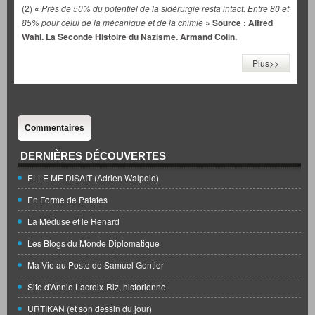
(2)
«
Près de 50% du potentiel de la sidérurgie resta intact. Entre 80 et
85% pour celui de la mécanique et de la chimie
» Source : Alfred
Wahl. La Seconde Histoire du Nazisme. Armand Colin.
Plus>>
Commentaires
DERNIÈRES DÉCOUVERTES
ELLE ME DISAIT (Adrien Walpole)
En Forme de Patates
La Méduse et le Renard
Les Blogs du Monde Diplomatique
Ma Vie au Poste de Samuel Gontier
Site d'Annie Lacroix-Riz, historienne
URTIKAN (et son dessin du jour)