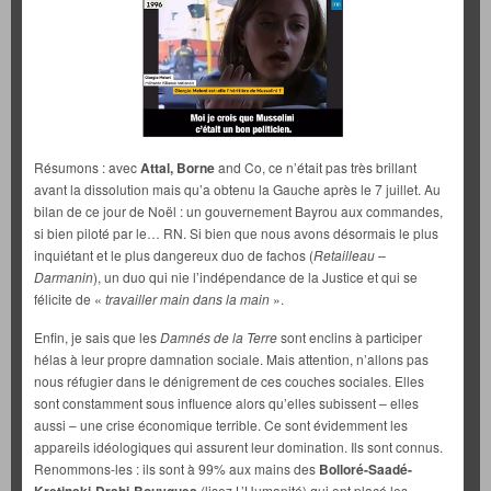
Résumons : avec
Attal, Borne
and Co, ce n’était pas très brillant
avant la dissolution mais qu’a obtenu la Gauche après le 7 juillet. Au
bilan de ce jour de Noël : un gouvernement Bayrou aux commandes,
si bien piloté par le… RN. Si bien que nous avons désormais le plus
inquiétant et le plus dangereux duo de fachos (
Retailleau –
Darmanin
), un duo qui nie l’indépendance de la Justice et qui se
félicite de «
travailler main dans la main
».
Enfin, je sais que les
Damnés de la Terre
sont enclins à participer
hélas à leur propre damnation sociale. Mais attention, n’allons pas
nous réfugier dans le dénigrement de ces couches sociales. Elles
sont constamment sous influence alors qu’elles subissent – elles
aussi – une crise économique terrible. Ce sont évidemment les
appareils idéologiques qui assurent leur domination. Ils sont connus.
Renommons-les : ils sont à 99% aux mains des
Bolloré-Saadé-
(lisez L’Humanité) qui ont placé les