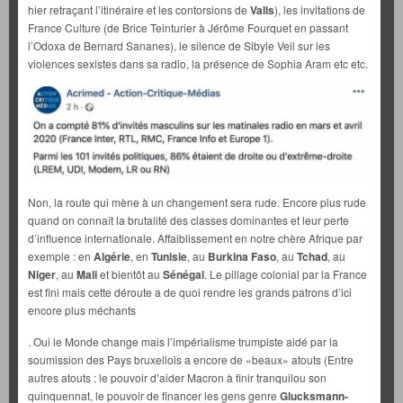
hier retraçant l’itinéraire et les contorsions de
Valls
), les invitations de
France Culture (de Brice Teinturier à Jérôme Fourquet en passant
l’Odoxa de Bernard Sananes), le silence de Sibyle Veil sur les
violences sexistes dans sa radio, la présence de Sophia Aram etc etc.
Non, la route qui mène à un changement sera rude. Encore plus rude
quand on connaît la brutalité des classes dominantes et leur perte
d’influence internationale. Affaiblissement en notre chère Afrique par
exemple : en
Algérie
, en
Tunisie
, au
Burkina Faso
, au
Tchad
, au
Niger
, au
Mali
et bientôt au
Sénégal
. Le pillage colonial par la France
est fini mais cette déroute a de quoi rendre les grands patrons d’ici
encore plus méchants
. Oui le Monde change mais l’impérialisme trumpiste aidé par la
soumission des Pays bruxellois a encore de «beaux» atouts (Entre
autres atouts : le pouvoir d’aider Macron à finir tranquilou son
quinquennat, le pouvoir de financer les gens genre
Glucksmann-