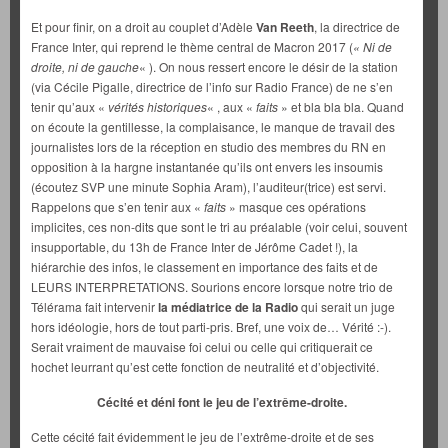
Et pour finir, on a droit au couplet d’Adèle
Van Reeth
, la directrice de
France Inter, qui reprend le thème central de Macron 2017 (
« Ni de
droite, ni de gauche
« ). On nous ressert encore le désir de la station
(via Cécile Pigalle, directrice de l’info sur Radio France) de ne s’en
tenir qu’aux «
vérités historiques
« , aux «
faits
» et bla bla bla. Quand
on écoute la gentillesse, la complaisance, le manque de travail des
journalistes lors de la réception en studio des membres du RN en
opposition à la hargne instantanée qu’ils ont envers les insoumis
(écoutez SVP une minute Sophia Aram), l’auditeur(trice) est servi.
Rappelons que s’en tenir aux «
faits
» masque ces opérations
implicites, ces non-dits que sont le tri au préalable (voir celui, souvent
insupportable, du 13h de France Inter de Jérôme Cadet !), la
hiérarchie des infos, le classement en importance des faits et de
LEURS INTERPRETATIONS. Sourions encore lorsque notre trio de
Télérama fait intervenir
la médiatrice de la Radio
qui serait un juge
hors idéologie, hors de tout parti-pris. Bref, une voix de… Vérité :-).
Serait vraiment de mauvaise foi celui ou celle qui critiquerait ce
hochet leurrant qu’est cette fonction de neutralité et d’objectivité.
Cécité et déni font le jeu de l’extrême-droite.
Cette cécité fait évidemment le jeu de l’extrême-droite et de ses