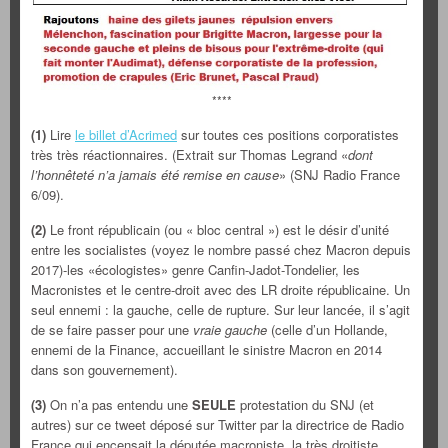
****
(1)
Lire
le billet d’Acrimed
sur toutes ces positions corporatistes
très très réactionnaires. (Extrait sur Thomas Legrand «
dont
l’honnêteté n’a jamais été remise en cause
» (SNJ Radio France
6/09).
(2)
Le front républicain (ou « bloc central ») est le désir d’unité
entre les socialistes (voyez le nombre passé chez Macron depuis
2017)-les «écologistes» genre Canfin-Jadot-Tondelier, les
Macronistes et le centre-droit avec des LR droite républicaine. Un
seul ennemi : la gauche, celle de rupture. Sur leur lancée, il s’agit
de se faire passer pour une
vraie gauche
(celle d’un Hollande,
ennemi de la Finance, accueillant le sinistre Macron en 2014
dans son gouvernement).
(3)
On n’a pas entendu une
SEULE
protestation du SNJ (et
autres) sur ce tweet déposé sur Twitter par la directrice de Radio
France qui encensait la députée macroniste, la très droitiste