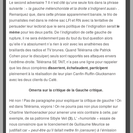
Le second adversaire ? Il n’est cité qu’une seule fois dans la phrase
suivante : «
la gauche mélenchoniste et la droite s’indignent aussi
« .
Remarquez que, dans cette phrase apparemment banale, le trio de
journalistes met dans le même sac LFI et RN avec la tentative de
persuader leur lectorat que le sens politique de l’indignation serait
le
même
pour les deux partis. De l’
indignation
de cette gauche de
rupture, il ne sera évidemment pas du tout du tout question alors
qu’elle n’a absolument n’a rien à voir avec les anathèmes des
braillards des radios et TV brunes. Quand Télérama cite Patrick
Cohen pour le disculper) seuls sont rapportés ses attaques envers
l’extrême-droite. Télérama SE TAIT, n’a pas une ligne pour rappeler
que les deux compères
dissertent, échafaudent, participent
pleinement à la réalisation de leur plan Canfin-Ruffin-Glucksmann
avec les deux clients du Café.
Omerta sur la critique de la Gauche critique.
Hé non ! Pas de paragraphe pour expliquer la critique de gauche ! On
est dans Télérama, voyons ! On ne pourra pas non plus compter sur
Charline Vanhoenacker pour amener une voix contraire à celle, par
exemple, de sa patronne Sibyle Veil
(3).
L' »humoriste » essaie de
nous convaincre que le licenciement de Guillaume Meurice se
justifiait car «
peut-être qu’il fallait mettre fin (censurer) à l’émission