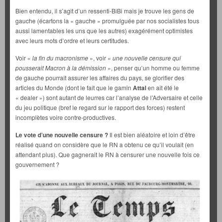
Bien entendu, il s’agit d’un ressenti-BiBi mais je trouve les gens de
gauche (écartons la « gauche » promulguée par nos socialistes tous
aussi lamentables les uns que les autres) exagérément optimistes
avec leurs mots d’ordre et leurs certitudes.
Voir «
la fin du macronisme
», voir «
une nouvelle censure qui
pousserait Macron à la démission
», penser qu’un homme ou femme
de gauche pourrait assurer les affaires du pays, se glorifier des
articles du Monde (dont le fait que le gamin
Attal
en ait été le
« dealer ») sont autant de leurres car l’analyse de l’Adversaire et celle
du jeu politique (bref le regard sur le rapport des forces) restent
incomplètes voire contre-productives.
Le vote d’une nouvelle censure ?
Il est bien aléatoire et loin d’être
réalisé quand on considère que le RN a obtenu ce qu’il voulait (en
attendant plus). Que gagnerait le RN à censurer une nouvelle fois ce
gouvernement ?