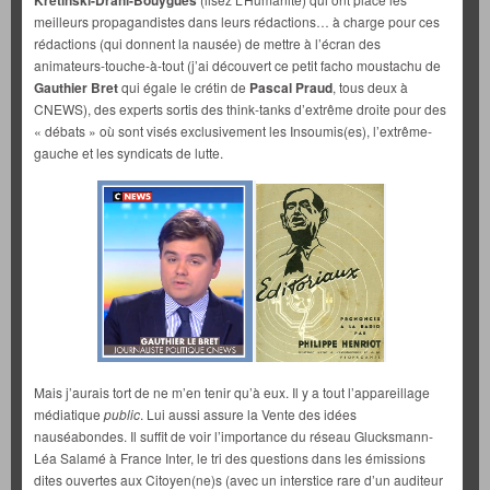
Kretinski-Drahi-Bouygues
meilleurs propagandistes dans leurs rédactions… à charge pour ces
rédactions (qui donnent la nausée) de mettre à l’écran des
animateurs-touche-à-tout (j’ai découvert ce petit facho moustachu de
Gauthier Bret
qui égale le crétin de
Pascal Praud
, tous deux à
CNEWS), des experts sortis des think-tanks d’extrême droite pour des
« débats » où sont visés exclusivement les Insoumis(es), l’extrême-
gauche et les syndicats de lutte.
Mais j’aurais tort de ne m’en tenir qu’à eux. Il y a tout l’appareillage
médiatique
public
. Lui aussi assure la Vente des idées
nauséabondes. Il suffit de voir l’importance du réseau Glucksmann-
Léa Salamé à France Inter, le tri des questions dans les émissions
dites ouvertes aux Citoyen(ne)s (avec un interstice rare d’un auditeur