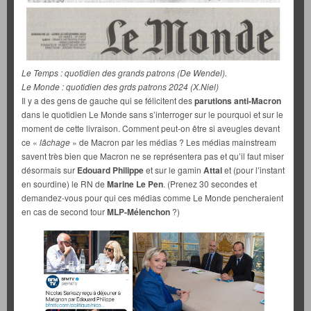
Le Temps : quotidien des grands patrons (De Wendel).
Le Monde : quotidien des grds patrons 2024 (X.Niel)
Il y a des gens de gauche qui se félicitent des
parutions anti-Macron
dans le quotidien Le Monde sans s’interroger sur le pourquoi et sur le
moment de cette livraison. Comment peut-on être si aveugles devant
ce «
lâchage
» de Macron par les médias ? Les médias mainstream
savent très bien que Macron ne se représentera pas et qu’il faut miser
désormais sur
Edouard Philippe
et sur le gamin
Attal
et (pour l’instant
en sourdine) le RN de
Marine Le Pen
. (Prenez 30 secondes et
demandez-vous pour qui ces médias comme Le Monde pencheraient
en cas de second tour
MLP-Mélenchon
?)