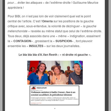
pour… éviter les attaques
» de l’extrême-droite ! Guillaume Meurice
appréciera !
Pour BiBi, on n’est pas loin de voir clairement quel est le point
central de l’article. C’est l’
Omerta
sur les positions de la gauche
critique avec, sous-entendue, la volonté de dézinguer «
la gauche
mélenchoniste
» ravalée au même statut que celui de l’extrême-droite.
Tous deux, déjà associés dans une « même » indignation, essaiment
la «
CONTAGION
« , grossisent la «
SUSPICION
« , font pleuvoir
ensemble les «
INSULTES
» sur les deux journalistes.
Le bla bla bla d’A.Van Reeth : « ni droite ni gauche ».
*