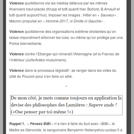
Violence
quotidienne via les médias détenus par les mêmes
financiers haut-placés (Krupp et tutti quanti hier, Bolloré, B.Arnault et
tutti quanti aujourd’hui). Imposer les images : Hitler en «
Sauveur
« .
Macron propulsé en «
Homme 2017, ni Droite ni Gauche
« .
Violence
quotidienne des organisations extrême-droitardes qu’on
laisse impunément sillonner les rues. ou même qu’on protège par une
Police bienveillante.
Violence
contre l’Etranger qui minerait l’Allemagne (et la France) de
l’intérieur (Juifs/Arabo-musulmans).
Violence
dans le processus législatif : se ranger dans les votes du
côté du Pouvoir pour s’en faire un allié.
*
Rappel 1.
«
» n’a rien à faire du tout avec «BiBi», le
Pensez BiBi
Maître es-Génocide, le sanguinaire Benyamin Netanyahou puisqu’il a