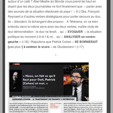
autour d’un café ? Abel Mestre du Monde nous prend de haut en
disant que les deux journalistes ne font finalement que »
parler avec
des sources de la situation électorale du pays !
» A L’Obs, François
Reynaert a d’autres verbes stratégiques pour porter secours au duo.
Ils «
discutent, ils échangent des propos
« . A Télérama, on va bien
entendu dans le même sens avec les deux verbes, maître-mots de
leur démonstration : le duo ne ferait… qu’ »
EVOQUER
» la situation
politique du moment (l.9 et 14) et… qu' »
ANALYSER
un centre-
gauche »
(l.18) ! Rajoutons que Patrick Cohen «
SE BORNERAIT
[
pas plus !
] à estimer
le score
» de Glucksmann ! (l.17)
*