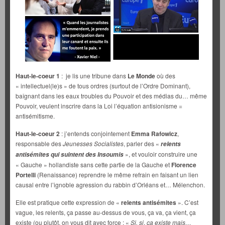
Haut-le-coeur 1
: je lis une tribune dans
Le Monde
où des
« intellectuel(le)s » de tous ordres (surtout de l’Ordre Dominant),
baîgnant dans les eaux troubles du Pouvoir et des médias du… même
Pouvoir, veulent inscrire dans la Loi l’équation antisionisme =
antisémitisme.
Haut-le-coeur 2
: j’entends conjointement
Emma Rafowicz
,
responsable des
Jeunesses Socialistes
, parler des «
relents
», et vouloir construire une
antisémites qui suintent des Insoumis
« Gauche » hollandiste sans cette partie de la Gauche et
Florence
Portelli
(Renaissance) reprendre le même refrain en faisant un lien
causal entre l’ignoble agression du rabbin d’Orléans et… Mélenchon.
Elle est pratique cette expression de «
relents antisémites
». C’est
vague, les relents, ça passe au-dessus de vous, ça va, ça vient, ça
existe (ou plutôt, on vous dit avec force : «
Si, si
,
ça existe mais…