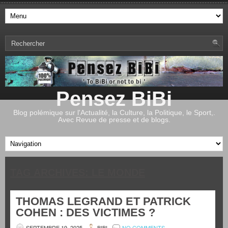
Pensez BiBi
Blog polémique sur l'Actualité, la Culture, la Politique, le Sport,.
Avec Revue de presse et de blogs.
TAG ARCHIVES:
LE MONDE
THOMAS LEGRAND ET PATRICK
COHEN : DES VICTIMES ?
SEPTEMBRE 19, 2025
BIBI
NO COMMENTS