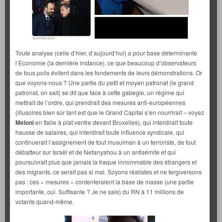
Toute analyse (celle d’hier, d’aujourd’hui) a pour base déterminante
l’Economie (la dernière instance), ce que beaucoup d’observateurs
de tous poils évitent dans les fondements de leurs démonstrations. Or
que voyons-nous ? Une partie du petit et moyen patronat (le grand
patronat, on sait) se dit que face à cette gabegie, un régime qui
mettrait de l’ordre, qui prendrait des mesures anti-européennes
(illusoires bien sûr tant est que le Grand Capital s’en nourrirait – voyez
Meloni
en Italie à plat ventre devant Bruxelles), qui interdirait toute
hausse de salaires, qui interdirait toute influence syndicale, qui
continuerait l’assignement de tout musulman à un terroriste, de tout
débatteur sur Israël et de Netanyahou à un antisémite et qui
poursuivrait plus que jamais la traque innommable des étrangers et
des migrants, ce serait pas si mal. Soyons réalistes et ne tergiversons
pas : ces « mesures » contenteraient la base de masse (une partie
importante, oui. Suffisante ? Je ne sais) du RN à 11 millions de
votants quand-même.