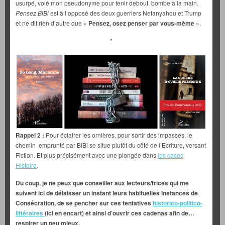
usurpé, volé mon pseudonyme pour tenir debout, bombe à la main.
Pensez BiBi
est à l’opposé des deux guerriers Netanyahou et Trump
et ne dit rien d’autre que «
Pensez, osez penser par vous-même
».
*
Rappel 2 :
Pour éclairer les ornières, pour sortir des impasses, le
chemin emprunté par BiBi se situe plutôt du côté de l’Ecriture, versant
Fiction. Et plus précisément avec une plongée dans
les cases
Histoire
.
Du coup, je ne peux que conseiller aux lecteurs/trices qui me
suivent ici de délaisser un instant leurs habituelles Instances de
Consécration, de se pencher sur ces tentatives
historico-politico-
littéraires
(ici en encart) et ainsi d’ouvrir ces cadenas afin de…
respirer un peu mieux.