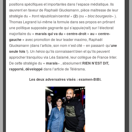
positions spécifiques et importantes dans l’espace médiatique. Ils
œuvrent en faveur de Raphaël Glucksmann, pièce maitresse de leur
stratégie du «
front républicain/central
»
(2)
(ou «
bloc bourgeois
« ).
Thomas Legrand lui-même la formule dans ses propos en prônant
une politique supposée gagnante qui s’appuie(rait) sur l’électorat
majoritaire du
« marais qui va du « centre-droit » au « centre-
gauche »
avec promotion de leur leader maximo, Raphaël
Glucksmann (dans l’article, son nom n’est cité – en passant- qu’
une
seule fois
!). Un
héros
qu’ils connaissent bien et qu’ils peuvent
approcher tranquilou via Léa Salamé, leur collègue de France Inter.
De cette stratégie du
« marais
« , absolument
RIEN N’EST DIT,
rapporté, développé
dans l’article de Télérama.
Les deux adversaires visés : examen-BiBi.