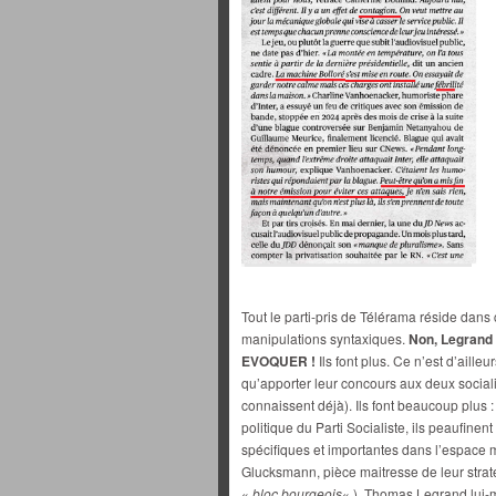
Tout le parti-pris de Télérama réside dans
manipulations syntaxiques.
Non, Legrand
EVOQUER !
Ils font plus. Ce n’est d’aille
qu’apporter leur concours aux deux sociali
connaissent déjà). Ils font beaucoup plus : i
politique du Parti Socialiste, ils peaufinent
spécifiques et importantes dans l’espace 
Glucksmann, pièce maitresse de leur stra
«
bloc bourgeois
« ). Thomas Legrand lui-