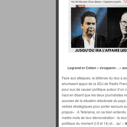
Legrand et Cohen «
« , «
évoquent
an
Face aux attaques, la défense du duo a s
ahurissant appui de la SDJ de Radio Fra
pour eux de causer politique autour d’un
haut en disant que les deux journalistes 
sources de la situation électorale du pays 
verbes stratégiques pour porter secours au
propos
« . A Télérama, on va bien entend
maître-mots de leur démonstration : le duo
politique du moment (l.9 et 14) et… qu' »