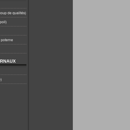
coup de qualités)
poil)
t poterne
URNAUX
e)