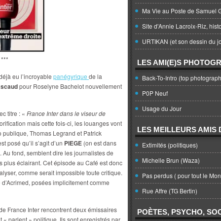
Ma Vie au Poste de Samuel G
Site d'Annie Lacroix-Riz, hist
URTIKAN (et son dessin du jo
***
LES AMI(E)S PHOTOG
 déjà eu l’incroyable
panégyrique
de la
Back-To-Intro (top photograph
ascaud
pour Roselyne Bachelot nouvellement
P0P Neuf
Usage du Jour
 titre : «
France Inter dans le viseur de
rification mais cette fois-ci, les louanges vont
LES MEILLEURS AMIS D
io publique, Thomas Legrand et Patrick
st posé qu’il s’agit d’un
PIEGE
(on est dans
Extimités (politiques)
. Au fond, semblent dire les journalistes de
Michelle Brun (Waza)
as plus éclairant. Cet épisode au Café est donc
alyser, comme serait impossible toute critique.
Pas perdus ( pour tout le Mo
lle d’Acrimed, posées implicitement comme
Rue Affre (TG Bertin)
s de France Inter rencontrent deux émissaires
POÈTES, PSYCHO, SOC
 « parlent » politique. Ils sont enregistrés par