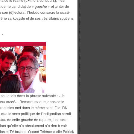
 cette réalité (LFI hors-concours), il est
aider le candidat de
« gauche
» et tenter de
e son (é)lectorat, l’hebdo consacre la quasi-
gérie sarkozyste et de ses très vilains soutiens
*
 seule fois dans la phrase suivante : «
la
ent aussi
« . Remarquez que, dans cette
urnalistes met dans le même sac LFI et RN
 que le sens politique de l’indignation serait
tion
de cette gauche de rupture, il ne sera
ors qu’elle n’a absolument n’a rien à voir
ios et TV brunes. Quand Télérama cite Patrick