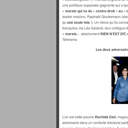
une politique supposée gagnante qui s’appui
« marais qui va du « centre-droit » au «
leader maximo, Raphaël Glucksmann (dans l
qu’
une seule fois
!). Un
héros
qu’ils conna
tranquilou via Léa Salamé, leur collègue de
« marais
« , absolument
RIEN N’EST DIT, 
Télérama.
Les deux adversair
L’un est cette pauvre
Rachida Dati
, magou
adversaire dans un contexte électoral parti