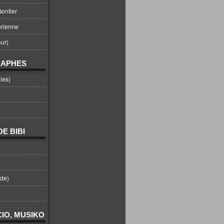
ontier
orienne
ur)
RAPHES
ies)
E BIBI
nde)
IO, MUSIKO