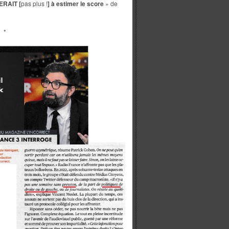
RAIT [
pas plus !
] à estimer
le score
» de
*