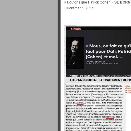
Rajoutons que Patrick Cohen «
SE BORNE
Glucksmann ! (l.17)