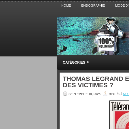
HOME
BI-BIOGRAPHIE
MODE D’
Pensez BiBi
»
CATÉGORIES
Blog polémique sur l'Actualité, la Cultur
THOMAS LEGRAND ET
DES VICTIMES ?
SEPTEMBRE 19, 2025
BIBI
NO