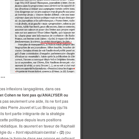
***
 ces inflexions langagières, dans ces
 et Cohen ne font pas qu’ANALYSER ou
urs pas seulement une aide, ils ne font pas
stes Pierre Jouvet et Luc Broussy (qu’ils
ls font partie intégrante de la stratégie
 cette politique depuis leurs positions
médiatique. Ils œuvrent en faveur de Raphaël
tégie du «
front républicain/central
»
(2)
(ou
même la formule dans ses propos en prônant