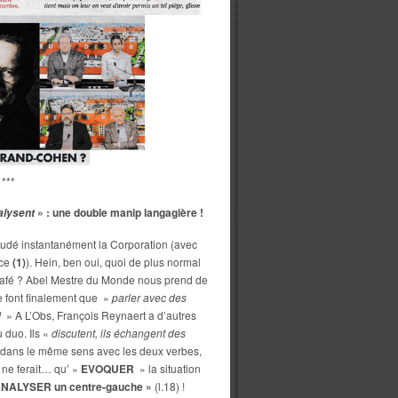
***
» : une double manip langagière !
alysent
oudé instantanément la Corporation (avec
nce
(1)
). Hein, ben oui, quoi de plus normal
 café ? Abel Mestre du Monde nous prend de
ne font finalement que »
parler avec des
!
» A L’Obs, François Reynaert a d’autres
 duo. Ils «
discutent, ils échangent des
u dans le même sens avec les deux verbes,
 ne ferait… qu’ »
EVOQUER
» la situation
ANALYSER
un centre-gauche »
(l.18) !