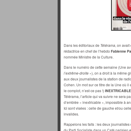
Dans les éditoriaux de
Télérama
, on avait
rédactrice en chef de l’hebdo
Fabienne P
nommée Ministre de la Culture.
Dans le numéro de cette semaine (Une avec
l’extrême-droite
»), on a droit à la même glo
aux deux journalistes de la station de rad
Cohen. Un mot sur ce titre de la Une où il e
le complot, n’est-ce pas !)
INEXTRICABLE
Télérama, l’article qui va suivre ne sera p
d’emblée « inextricable », impossible à an
Ici sont visées : celle de gauche et/ou ce
invalides.
Rappelons les faits : les deux journaliste
du Parti Socialiste dans un Café parisien et