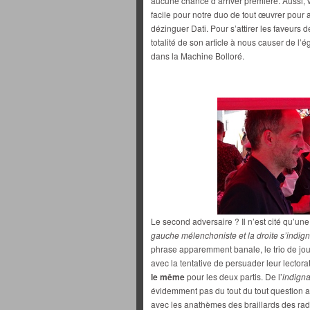
aucune chance d’arriver première. Aussi, via
facile pour notre duo de tout œuvrer pour 
dézinguer Dati. Pour s’attirer les faveurs d
totalité de son article à nous causer de l’é
dans la Machine Bolloré.
Le second adversaire ? Il n’est cité qu’une
gauche mélenchoniste et la droite s’indign
phrase apparemment banale, le trio de jo
avec la tentative de persuader leur lectorat
le même
pour les deux partis. De l’
indigna
évidemment pas du tout du tout question al
avec les anathèmes des braillards des rad