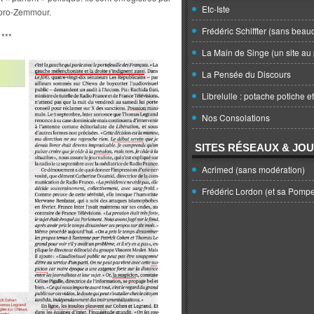
Etc-Iste
e pro-Zemmour.
Frédéric Schiffter (sans beau
***
La Main de Singe (un site au 
La Pensée du Discours
Librelulle : potache potiche e
Nos Consolations
SITES RÉSEAUX & JO
Acrimed (sans modération)
Frédéric Lordon (et sa Pomp