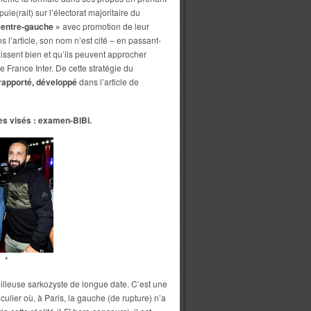
e(rait) sur l’électorat majoritaire du
 centre-gauche »
avec promotion de leur
’article, son nom n’est cité – en passant-
issent bien et qu’ils peuvent approcher
 France Inter. De cette stratégie du
rapporté, développé
dans l’article de
es visés : examen-BiBi.
*
illeuse sarkozyste de longue date. C’est une
culier où, à Paris, la gauche (de rupture) n’a