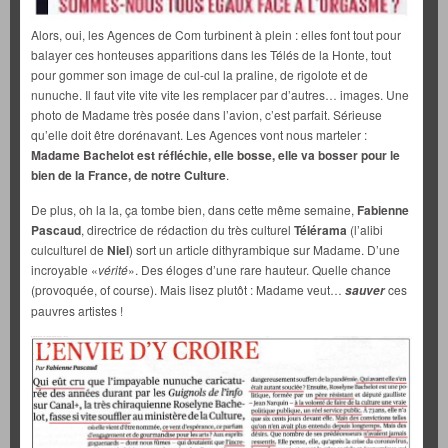
Alors, oui, les Agences de Com turbinent à plein : elles font tout pour
balayer ces honteuses apparitions dans les Télés de la Honte, tout
pour gommer son image de cul-cul la praline, de rigolote et de
nunuche. Il faut vite vite vite les remplacer par d’autres… images. Une
photo de Madame très posée dans l’avion, c’est parfait. Sérieuse
qu’elle doit être dorénavant. Les Agences vont nous marteler :
Madame Bachelot est réfléchie, elle bosse, elle va bosser pour le
bien de la France, de notre Culture
.
De plus, oh la la, ça tombe bien, dans cette même semaine,
Fabienne
Pascaud
, directrice de rédaction du très culturel
Télérama
(l’alibi
culculturel de
Niel
) sort un article dithyrambique sur Madame. D’une
incroyable «
vérité
». Des éloges d’une rare hauteur. Quelle chance
(provoquée, of course). Mais lisez plutôt : Madame veut…
ces
sauver
pauvres artistes !