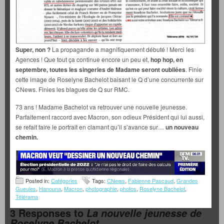
Super, non ?
La propagande a magnifiquement débuté ! Merci les
Agences ! Que tout ça continue encore un peu et,
hop hop, en
septembre, toutes les singeries de Madame seront oubliées
. Finie
cette image de Roselyne Bachelot baisant le Q d’une concurrente sur
CNews. Finies les blagues de Q sur RMC.
73 ans ! Madame Bachelot va retrouver une nouvelle jeunesse.
Parfaitement raccord avec Macron, son odieux Président qui lui aussi,
se refait faire le portrait en clamant qu’il s’avance sur…
un nouveau
chemin.
Posted in:
Catégories
Tags:
CNews
,
Fabienne Pascaud
,
Grandes
Gueules
,
Hanouna
,
Macron
,
photographie
,
photos
,
Roselyne Bachelot
,
Télérama
3 Responses to
La nouvelle jeunesse de
Roselyne Bachelot.