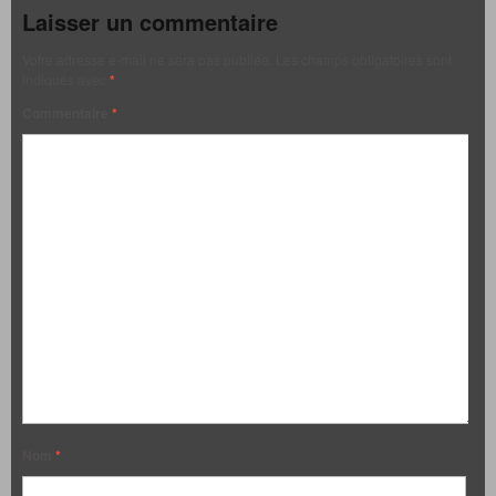
Laisser un commentaire
Votre adresse e-mail ne sera pas publiée.
Les champs obligatoires sont
indiqués avec
*
Commentaire
*
Nom
*