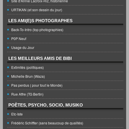
Site d'Annie Lacroix-Riz, historienne
URTIKAN (et son dessin du jour)
LES AMI(E)S PHOTOGRAPHES
Back-To-Intro (top photographies)
P0P Neuf
Usage du Jour
LES MEILLEURS AMIS DE BIBI
Extimités (politiques)
Michelle Brun (Waza)
Pas perdus ( pour tout le Monde)
Rue Affre (TG Bertin)
POÈTES, PSYCHO, SOCIO, MUSIKO
Etc-Iste
Frédéric Schiffter (sans beaucoup de qualités)