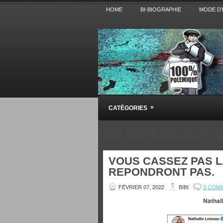
HOME
BI-BIOGRAPHIE
MODE D’
Pensez BiBi
»
CATÉGORIES
Blog polémique sur l'Actualité, la Cultur
TAG ARCHIVES:
JEUX O
VOUS CASSEZ PAS LA
REPONDRONT PAS.
FÉVRIER 07, 2022
BIBI
3 COM
Nathal