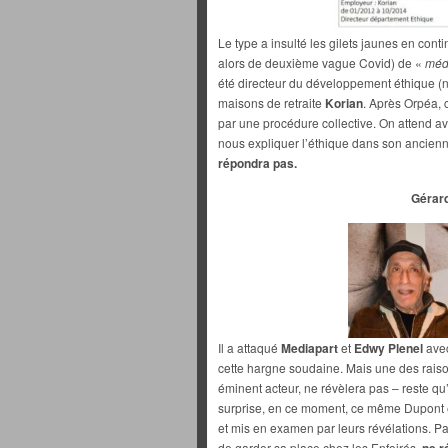
Le type a insulté les gilets jaunes en conti
alors de deuxième vague Covid) de «
méd
été directeur du développement éthique (ne
maisons de retraite
Korian
. Après Orpéa, 
par une procédure collective. On attend a
nous expliquer l’éthique dans son ancien
répondra pas.
Gérar
Il a attaqué
Mediapart
et
Edwy Plenel
avec
cette hargne soudaine. Mais une des rais
éminent acteur, ne révèlera pas – reste qu’
surprise, en ce moment, ce même Dupont 
et mis en examen par leurs révélations. P
de garder sa place chez les Enfoirés,