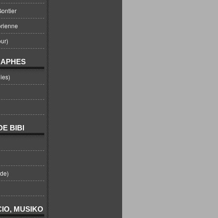
ontier
orienne
ur)
RAPHES
ies)
E BIBI
nde)
IO, MUSIKO