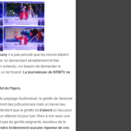
kany
n’a pas percuté que les micros étaient
yer, lui demandant aimablement et très
 Bien entendu, nul besoin de demander le
 un tel truand.
La journaleuse de BFMTV ne
fol du Figaro.
du paysage Audiovisuel, le ghetto de Varsovie
ort des juifs polonais mais un banal lieu
fendent que le ghetto fut
d’abord
un lieu pour
ur affamer et pour tuer. Rien à voir avec une
nt pas de gentils soignants, soucieux de la
tendra évidemment aucune réponse de ces