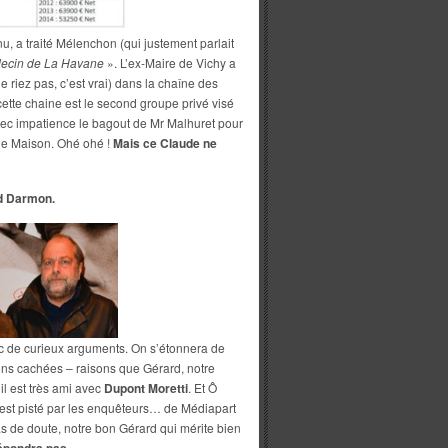
nu, a traité Mélenchon (qui justement parlait
ecin de La Havane
». L’ex-Maire de Vichy a
 riez pas, c’est vrai) dans la chaîne des
cette chaine est le second groupe privé visé
vec impatience le bagout de Mr Malhuret pour
ne Maison. Ohé ohé !
Mais ce Claude ne
d Darmon.
 de curieux arguments. On s’étonnera de
ons cachées – raisons que Gérard, notre
il est très ami avec
Dupont Moretti
. Et Ô
est pisté par les enquêteurs… de Médiapart
as de doute, notre bon Gérard qui mérite bien