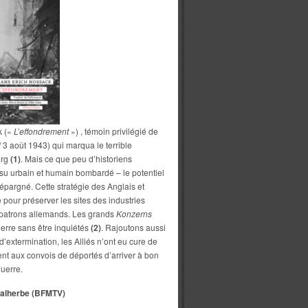
k («
L’effondrement
») , témoin privilégié de
/ 3 août 1943) qui marqua le terrible
urg
(1)
. Mais ce que peu d’historiens
ssu urbain et humain bombardé – le potentiel
pargné. Cette stratégie des Anglais et
e pour préserver les sites des industries
s patrons allemands. Les grands
Konzerns
uerre sans être inquiétés
(2)
. Rajoutons aussi
’extermination, les Alliés n’ont eu cure de
ent aux convois de déportés d’arriver à bon
guerre.
Malherbe (BFMTV)