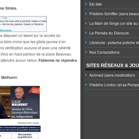
Etc-Iste
ne Sintès.
Frédéric Schiffter (sans beau
La Main de Singe (un site au 
La Pensée du Discours
 de déposer un tweet sur la lancée du
faire croire que les gilets jaunes s’en
Librelulle : potache potiche e
Sans vérification aucune et avec une célérité
Nos Consolations
illico en haut-parleur de la place Beauvau.
n’attendra aucun retour.
Fabienne ne répondra
SITES RÉSEAUX & JO
Acrimed (sans modération)
 Malhuret.
Frédéric Lordon (et sa Pomp