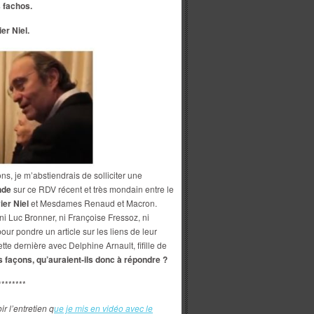
s fachos.
er Niel.
s, je m’abstiendrais de solliciter une
nde
sur ce RDV récent et très mondain entre le
ier Niel
et Mesdames Renaud et Macron.
i Luc Bronner, ni Françoise Fressoz, ni
r pondre un article sur les liens de leur
te dernière avec Delphine Arnault, fifille de
s façons, qu’auraient-ils donc à répondre ?
********
 l’entretien q
ue je mis en vidéo avec le