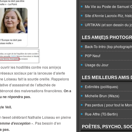
Ma Vie au Poste de Samuel G
Site d'Annie Lacroix-Riz, hist
URTIKAN (et son dessin du jo
LES AMI(E)S PHOTOG
Back-To-Intro (top photograph
P0P Neuf
Usage du Jour
vrir les hostilités contre nos ami(e)s
es réseaux sociaux par la lanceuse d’alerte
LES MEILLEURS AMIS D
e Loiseau fait la sourde oreille. Rappelons
ntative d’assassinat de l’attachée de
Extimités (politiques)
 dénoncé des malversations financières.
On a
Michelle Brun (Waza)
au ne répondra pas.
Pas perdus ( pour tout le Mo
le Veil.
Rue Affre (TG Bertin)
un tweet célébrant Nathalie Loiseau en pleine
». Pas besoin d’en
emme d’exception
POÈTES, PSYCHO, SOC
a pas.