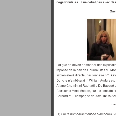
négationnistes : il ne débat pas avec de
Xavi
Fatigué de devoir demander des explication
réponse de la part des journalistes du
Mo
si bien elevé directeur actionnaire n°1
Xav
Donc je n’embêterai ni William Audureau, n
Ariane Chemin, ni Raphaëlle De Bacqué pou
Boss avec Mme Macron, sur les liens de cet
Bernard et… compagne de Xav’.
De toute
***
(1)
Sur le bombardement de Hambourg, voir