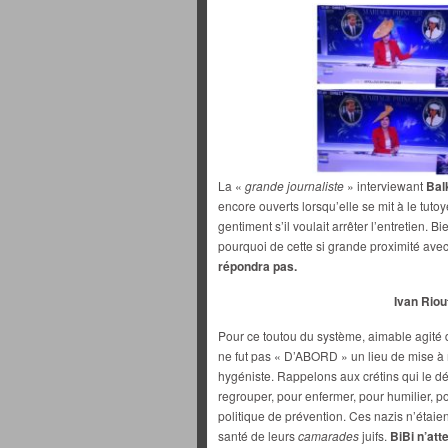
La «
grande journaliste
» interviewant
Bal
encore ouverts lorsqu’elle se mit à le tuto
gentiment s’il voulait arrêter l’entretien.
pourquoi de cette si grande proximité avec
répondra pas.
Ivan Riou
Pour ce toutou du système, aimable agité 
ne fut pas « D’ABORD » un lieu de mise à m
hygéniste. Rappelons aux crétins qui le dé
regrouper, pour enfermer, pour humilier, po
politique de prévention. Ces nazis n’étaie
santé de leurs
camarades
juifs.
BiBi n’at