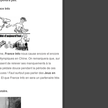
épondra pas.
nce Info
sme,
France Info
nous cause encore et encore
 Olympiques en Chine. On remarquera que, sur
cessent de relever ses manquements à la
la pédale douce pendant la période de ces
euves ! Faut surtout pas parler des
Jeux en
 Et que France Info en sera un partenaire très
stoire.