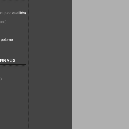
coup de qualités)
poil)
t poterne
URNAUX
e)