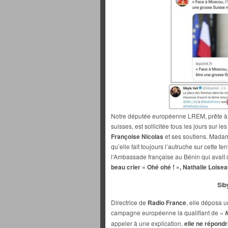
Notre députée européenne LREM, prête à ou
suisses, est sollicitée tous les jours sur l
Françoise Nicolas
et ses soutiens. Madam
qu’elle fait toujours l’autruche sur cette te
l’Ambassade française au Bénin qui avait
beau crier « Ohé ohé ! », Nathalie Loise
Siby
Directrice de
Radio France
, elle déposa 
campagne européenne la qualifiant de «
f
appeler à une explication,
elle ne répondr