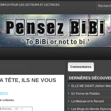
EMPLOI POUR LES LECTEURS ET LECTRICES.
e, la Politique, le Sport,. Avec Revue de presse et de blogs.
LYMPIQUES
Commentaires
DERNIÈRES DÉCOUVE
 TÊTE, ILS NE VOUS
ELLE ME DISAIT (Adrien Wal
MENTS
En Forme de Patates
ie Loiseau.
La Méduse et le Renard
Les Blogs du Monde Diploma