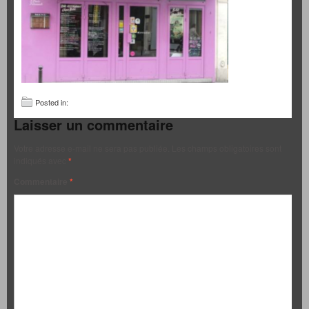
Posted in:
Laisser un commentaire
Votre adresse e-mail ne sera pas publiée.
Les champs obligatoires sont
indiqués avec
*
Commentaire
*