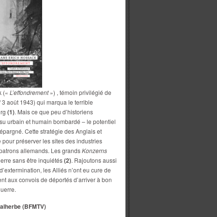
k («
L’effondrement
») , témoin privilégié de
/ 3 août 1943) qui marqua le terrible
urg
(1)
. Mais ce que peu d’historiens
ssu urbain et humain bombardé – le potentiel
pargné. Cette stratégie des Anglais et
e pour préserver les sites des industries
s patrons allemands. Les grands
Konzerns
uerre sans être inquiétés
(2)
. Rajoutons aussi
’extermination, les Alliés n’ont eu cure de
ent aux convois de déportés d’arriver à bon
guerre.
Malherbe (BFMTV)