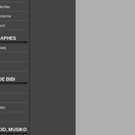
ontier
orienne
ur)
RAPHES
ies)
E BIBI
nde)
IO, MUSIKO