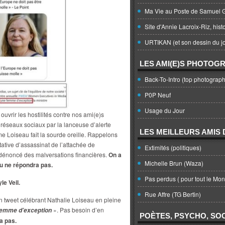
Ma Vie au Poste de Samuel G
Site d'Annie Lacroix-Riz, hist
URTIKAN (et son dessin du jo
LES AMI(E)S PHOTOG
Back-To-Intro (top photograph
P0P Neuf
Usage du Jour
vrir les hostilités contre nos ami(e)s
es réseaux sociaux par la lanceuse d’alerte
LES MEILLEURS AMIS D
e Loiseau fait la sourde oreille. Rappelons
ntative d’assassinat de l’attachée de
Extimités (politiques)
 dénoncé des malversations financières.
On a
Michelle Brun (Waza)
au ne répondra pas.
Pas perdus ( pour tout le Mo
le Veil.
Rue Affre (TG Bertin)
un tweet célébrant Nathalie Loiseau en pleine
». Pas besoin d’en
emme d’exception
POÈTES, PSYCHO, SOC
a pas.