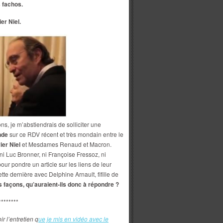
s fachos.
er Niel.
s, je m’abstiendrais de solliciter une
nde
sur ce RDV récent et très mondain entre le
ier Niel
et Mesdames Renaud et Macron.
i Luc Bronner, ni Françoise Fressoz, ni
r pondre un article sur les liens de leur
te dernière avec Delphine Arnault, fifille de
s façons, qu’auraient-ils donc à répondre ?
********
 l’entretien q
ue je mis en vidéo avec le