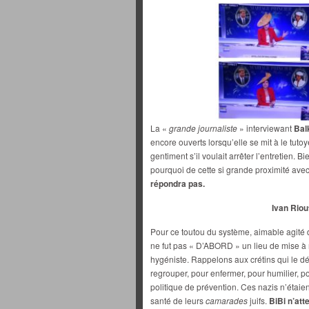
La «
grande journaliste
» interviewant
Bal
encore ouverts lorsqu’elle se mit à le tuto
gentiment s’il voulait arrêter l’entretien.
pourquoi de cette si grande proximité avec
répondra pas.
Ivan Riou
Pour ce toutou du système, aimable agité 
ne fut pas « D’ABORD » un lieu de mise à m
hygéniste. Rappelons aux crétins qui le dé
regrouper, pour enfermer, pour humilier, po
politique de prévention. Ces nazis n’étaie
santé de leurs
camarades
juifs.
BiBi n’at