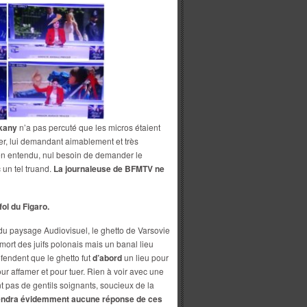
kany
n’a pas percuté que les micros étaient
yer, lui demandant aimablement et très
 Bien entendu, nul besoin de demander le
 un tel truand.
La journaleuse de BFMTV ne
fol du Figaro.
du paysage Audiovisuel, le ghetto de Varsovie
ort des juifs polonais mais un banal lieu
fendent que le ghetto fut
d’abord
un lieu pour
ur affamer et pour tuer. Rien à voir avec une
nt pas de gentils soignants, soucieux de la
tendra évidemment aucune réponse de ces