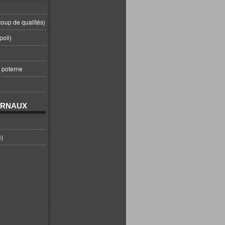
coup de qualités)
poil)
t poterne
URNAUX
e)