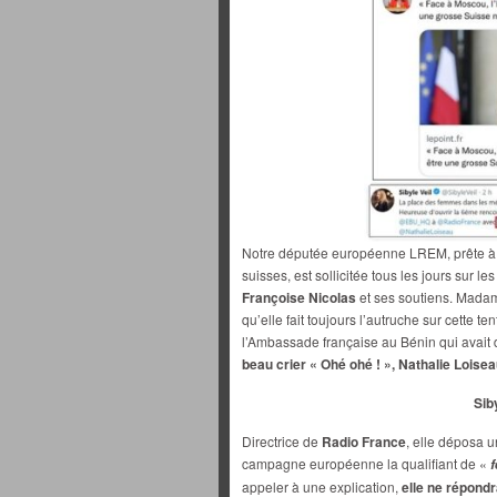
Notre députée européenne LREM, prête à ou
suisses, est sollicitée tous les jours sur l
Françoise Nicolas
et ses soutiens. Madam
qu’elle fait toujours l’autruche sur cette te
l’Ambassade française au Bénin qui avait
beau crier « Ohé ohé ! », Nathalie Loise
Siby
Directrice de
Radio France
, elle déposa 
campagne européenne la qualifiant de «
f
appeler à une explication,
elle ne répondr