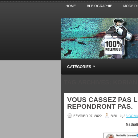
HOME
BI-BIOGRAPHIE
MODE D’
Pensez BiBi
»
CATÉGORIES
Blog polémique sur l'Actualité, la Cultur
TAG ARCHIVES:
KORIAN
VOUS CASSEZ PAS LA
REPONDRONT PAS.
FÉVRIER 07, 2022
BIBI
3 COM
Nathal