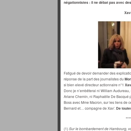
négationnistes : il ne débat pas avec de
Xavi
Fatigué de devoir demander des explication
réponse de la part des journalistes du
Mo
si bien elevé directeur actionnaire n°1
Xav
Donc je n’embêterai ni William Audureau, n
Ariane Chemin, ni Raphaëlle De Bacqué pou
Boss avec Mme Macron, sur les liens de cet
Bernard et… compagne de Xav’.
De toute
***
(1)
Sur le bombardement de Hambourg, voir