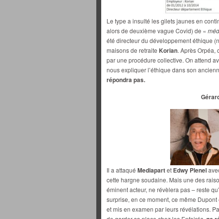
Le type a insulté les gilets jaunes en conti
alors de deuxième vague Covid) de «
méd
été directeur du développement éthique (ne
maisons de retraite
Korian
. Après Orpéa, 
par une procédure collective. On attend a
nous expliquer l’éthique dans son ancien
répondra pas.
Gérar
Il a attaqué
Mediapart
et
Edwy Plenel
avec
cette hargne soudaine. Mais une des rais
éminent acteur, ne révèlera pas – reste qu’
surprise, en ce moment, ce même Dupont 
et mis en examen par leurs révélations. P
de garder sa place chez les Enfoirés,