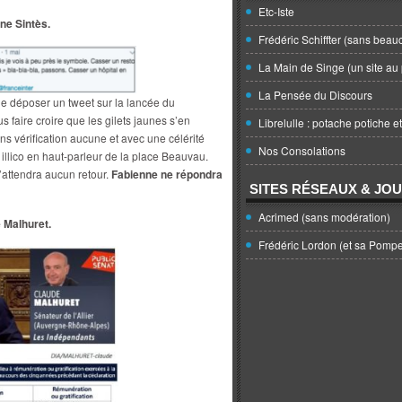
Etc-Iste
ne Sintès.
Frédéric Schiffter (sans beau
La Main de Singe (un site au 
La Pensée du Discours
 de déposer un tweet sur la lancée du
faire croire que les gilets jaunes s’en
Librelulle : potache potiche e
Sans vérification aucune et avec une célérité
Nos Consolations
illico en haut-parleur de la place Beauvau.
n’attendra aucun retour.
Fabienne ne répondra
SITES RÉSEAUX & JO
Acrimed (sans modération)
 Malhuret.
Frédéric Lordon (et sa Pomp