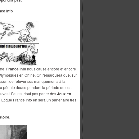
épondra pas.
nce Info
sme,
France Info
nous cause encore et encore
 Olympiques en Chine. On remarquera que, sur
cessent de relever ses manquements à la
la pédale douce pendant la période de ces
euves ! Faut surtout pas parler des
Jeux en
 Et que France Info en sera un partenaire très
stoire.