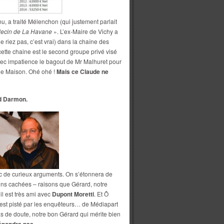
nu, a traité Mélenchon (qui justement parlait
ecin de La Havane
». L’ex-Maire de Vichy a
 riez pas, c’est vrai) dans la chaîne des
cette chaine est le second groupe privé visé
vec impatience le bagout de Mr Malhuret pour
ne Maison. Ohé ohé !
Mais ce Claude ne
d Darmon.
 de curieux arguments. On s’étonnera de
ons cachées – raisons que Gérard, notre
il est très ami avec
Dupont Moretti
. Et Ô
est pisté par les enquêteurs… de Médiapart
as de doute, notre bon Gérard qui mérite bien