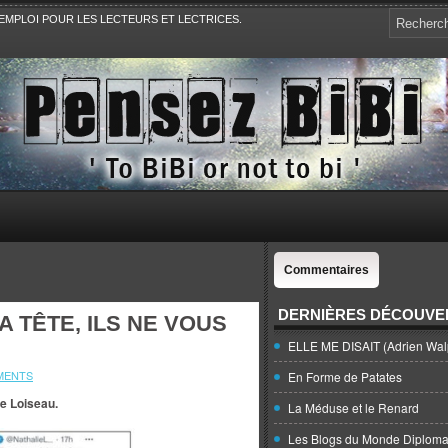
EMPLOI POUR LES LECTEURS ET LECTRICES.
e, la Politique, le Sport,. Avec Revue de presse et de blogs.
Commentaires
DERNIÈRES DÉCOUVE
 TÊTE, ILS NE VOUS
ELLE ME DISAIT (Adrien Wal
MENTS
En Forme de Patates
ie Loiseau.
La Méduse et le Renard
Les Blogs du Monde Diploma