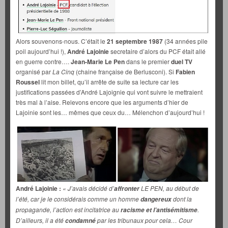
Alors souvenons-nous. C’était le
21 septembre 1987
(34 années pile
poil aujourd’hui !),
André Lajoinie
secretaire d’alors du PCF était allé
en guerre contre….
Jean-Marie Le Pen
dans le premier
duel TV
organisé par
La Cinq
(chaine française de Berlusconi). Si
Fabien
Roussel
lit mon billet, qu’il arrête de suite sa lecture car les
justifications passées d’André Lajoignie qui vont suivre le mettraient
très mal à l’aise. Relevons encore que les arguments d’hier de
Lajoinie sont les… mêmes que ceux du… Mélenchon d’aujourd’hui !
André Lajoinie :
« J’avais décidé d’
LE PEN, au début de
affronter
l’été, car je le considérais comme un homme
dont la
dangereux
propagande, l’action est incitatrice au
.
racisme et l’antisémitisme
D’ailleurs, il a été
par les tribunaux pour cela… Cour
condamné