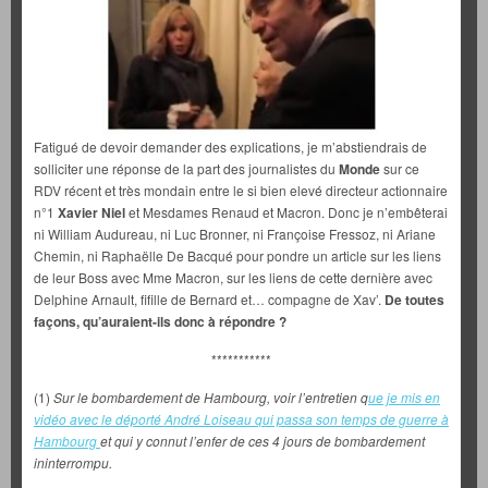
Fatigué de devoir demander des explications, je m’abstiendrais de
solliciter une réponse de la part des journalistes du
Monde
sur ce
RDV récent et très mondain entre le si bien elevé directeur actionnaire
n°1
Xavier Niel
et Mesdames Renaud et Macron. Donc je n’embêterai
ni William Audureau, ni Luc Bronner, ni Françoise Fressoz, ni Ariane
Chemin, ni Raphaëlle De Bacqué pour pondre un article sur les liens
de leur Boss avec Mme Macron, sur les liens de cette dernière avec
Delphine Arnault, fifille de Bernard et… compagne de Xav’.
De toutes
façons, qu’auraient-ils donc à répondre ?
***********
(1)
Sur le bombardement de Hambourg, voir l’entretien q
ue je mis en
vidéo avec le déporté André Loiseau qui passa son temps de guerre à
Hambourg
et qui y connut l’enfer de ces 4 jours de bombardement
ininterrompu.