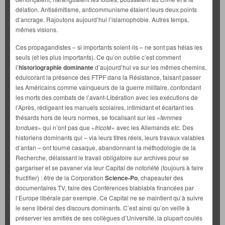
délation. Antisémitisme, anticommunisme étaient leurs deux points
d’ancrage. Rajoutons aujourd’hui l’islamophobie. Autres temps,
mêmes visions.
Ces propagandistes – si importants soient-ils – ne sont pas hélas les
seuls (et les plus importants). Ce qu’on oublie c’est comment
l’
historiographie dominante
d’aujourd’hui va sur les mêmes chemins,
édulcorant la présence des FTPF dans la Résistance, faisant passer
les Américains comme vainqueurs de la guerre militaire, confondant
les morts des combats de l’avant-Libération avec les exécutions de
l’Après, rédigeant les manuels scolaires, intimidant et écartant les
thésards hors de leurs normes, se focalisant sur les «
femmes
tondues
» qui n’ont pas que «
fricoté
» avec les Allemands etc. Des
historiens dominants qui – via leurs titres réels, leurs travaux valables
d’antan – ont tourné casaque, abandonnant la méthodologie de la
Recherche, délaissant le travail obligatoire sur archives pour se
gargariser et se pavaner via leur Capital de notoriété (toujours à faire
fructifier) : être de la Corporation
Science-Po
, chapeauter des
documentaires TV, faire des Conférences blablabla financées par
l’Europe libérale par exemple. Ce Capital ne se maintient qu’à suivre
le sens libéral des discours dominants. C’est ainsi qu’on veille à
préserver les amitiés de ses collègues d’Université, la plupart coulés