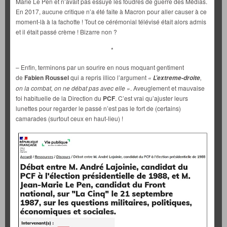
Marie Le Pen et n’avait pas essuyé les foudres de guerre des Médias.
En 2017, aucune critique n’a été faite à Macron pour aller causer à ce
moment-là à la fachotte ! Tout ce cérémonial télévisé était alors admis
et il était passé crème ! Bizarre non ?
*
– Enfin, terminons par un sourire en nous moquant gentiment
de
Fabien Roussel
qui a repris illico l’argument
«
,
L’extreme-droite
on la combat, on ne débat pas avec elle »
. Aveuglement et mauvaise
foi habituelle de la Direction du
PCF
. C’est vrai qu’ajuster leurs
lunettes pour regarder le passé n’est pas le fort de (certains)
camarades (surtout ceux en haut-lieu) !