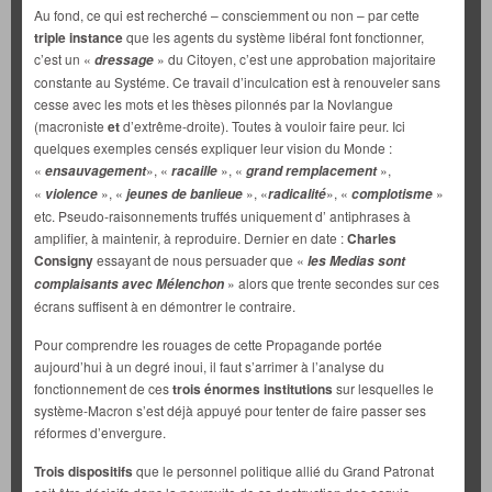
Au fond, ce qui est recherché – consciemment ou non – par cette
triple instance
que les agents du système libéral font fonctionner,
c’est un «
» du Citoyen, c’est une approbation majoritaire
dressage
constante au Systéme. Ce travail d’inculcation est à renouveler sans
cesse avec les mots et les thèses pilonnés par la Novlangue
(macroniste
et
d’extrême-droite). Toutes à vouloir faire peur. Ici
quelques exemples censés expliquer leur vision du Monde :
«
», «
», «
»,
ensauvagement
racaille
grand remplacement
«
», «
», «
», «
»
violence
jeunes de banlieue
radicalité
complotisme
etc. Pseudo-raisonnements truffés uniquement d’ antiphrases à
amplifier, à maintenir, à reproduire. Dernier en date :
Charles
Consigny
essayant de nous persuader que «
les Medias sont
» alors que trente secondes sur ces
complaisants avec Mélenchon
écrans suffisent à en démontrer le contraire.
Pour comprendre les rouages de cette Propagande portée
aujourd’hui à un degré inoui, il faut s’arrimer à l’analyse du
fonctionnement de ces
trois énormes institutions
sur lesquelles le
système-Macron s’est déjà appuyé pour tenter de faire passer ses
réformes d’envergure.
Trois dispositifs
que le personnel politique allié du Grand Patronat