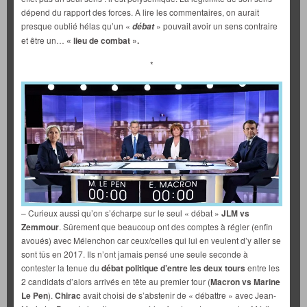
dépend du rapport des forces. A lire les commentaires, on aurait
presque oublié hélas qu’un «
» pouvait avoir un sens contraire
débat
et être un…
« lieu de combat ».
*
– Curieux aussi qu’on s’écharpe sur le seul « débat »
JLM vs
Zemmour
. Sûrement que beaucoup ont des comptes à régler (enfin
avoués) avec Mélenchon car ceux/celles qui lui en veulent d’y aller se
sont tûs en 2017. Ils n’ont jamais pensé une seule seconde à
contester la tenue du
débat politique d’entre les deux tours
entre les
2 candidats d’alors arrivés en tête au premier tour (
Macron vs Marine
Le Pen
).
Chirac
avait choisi de s’abstenir de « débattre » avec Jean-