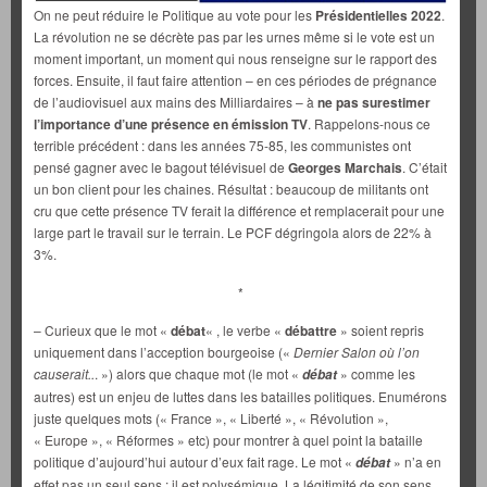
On ne peut réduire le Politique au vote pour les
Présidentielles 2022
.
La révolution ne se décrète pas par les urnes même si le vote est un
moment important, un moment qui nous renseigne sur le rapport des
forces. Ensuite, il faut faire attention – en ces périodes de prégnance
de l’audiovisuel aux mains des Milliardaires – à
ne pas surestimer
l’importance d’une présence en émission TV
. Rappelons-nous ce
terrible précédent : dans les années 75-85, les communistes ont
pensé gagner avec le bagout télévisuel de
Georges Marchais
. C’était
un bon client pour les chaines. Résultat : beaucoup de militants ont
cru que cette présence TV ferait la différence et remplacerait pour une
large part le travail sur le terrain. Le PCF dégringola alors de 22% à
3%.
*
– Curieux que le mot «
débat
« , le verbe «
débattre
» soient repris
uniquement dans l’acception bourgeoise («
Dernier Salon où l’on
causerait..
. ») alors que chaque mot (le mot «
» comme les
débat
autres) est un enjeu de luttes dans les batailles politiques. Enumérons
juste quelques mots (« France », « Liberté », « Révolution »,
« Europe », « Réformes » etc) pour montrer à quel point la bataille
politique d’aujourd’hui autour d’eux fait rage. Le mot «
» n’a en
débat
effet pas un seul sens : il est polysémique. La légitimité de son sens