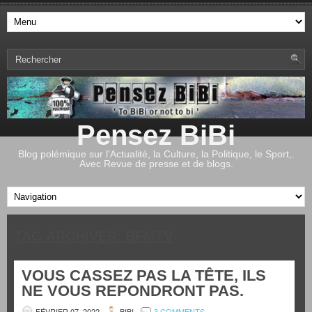
Pensez BiBi
Blog polémique sur l'Actualité, la Culture, la Politique, le Sport,.
Avec Revue de presse et de blogs.
TAG ARCHIVES:
BFMTV
VOUS CASSEZ PAS LA TÊTE, ILS
NE VOUS REPONDRONT PAS.
FÉVRIER 07, 2022
BIBI
3 COMMENTS