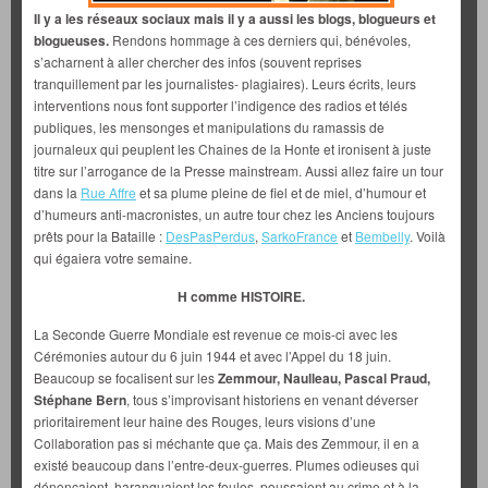
Il y a les réseaux sociaux mais il y a aussi les blogs, blogueurs et
blogueuses.
Rendons hommage à ces derniers qui, bénévoles,
s’acharnent à aller chercher des infos (souvent reprises
tranquillement par les journalistes- plagiaires). Leurs écrits, leurs
interventions nous font supporter l’indigence des radios et télés
publiques, les mensonges et manipulations du ramassis de
journaleux qui peuplent les Chaines de la Honte et ironisent à juste
titre sur l’arrogance de la Presse mainstream. Aussi allez faire un tour
dans la
Rue Affre
et sa plume pleine de fiel et de miel, d’humour et
d’humeurs anti-macronistes, un autre tour chez les Anciens toujours
prêts pour la Bataille :
DesPasPerdus
,
SarkoFrance
et
Bembelly
. Voilà
qui égaiera votre semaine.
H comme HISTOIRE.
La Seconde Guerre Mondiale est revenue ce mois-ci avec les
Cérémonies autour du 6 juin 1944 et avec l’Appel du 18 juin.
Beaucoup se focalisent sur les
Zemmour, Naulleau, Pascal Praud,
Stéphane Bern
, tous s’improvisant historiens en venant déverser
prioritairement leur haine des Rouges, leurs visions d’une
Collaboration pas si méchante que ça. Mais des Zemmour, il en a
existé beaucoup dans l’entre-deux-guerres. Plumes odieuses qui
dénonçaient, haranguaient les foules, poussaient au crime et à la