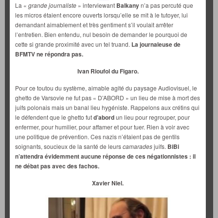
La «
grande journaliste
» interviewant
Balkany
n’a pas percuté que
les micros étaient encore ouverts lorsqu’elle se mit à le tutoyer, lui
demandant aimablement et très gentiment s’il voulait arrêter
l’entretien. Bien entendu, nul besoin de demander le pourquoi de
cette si grande proximité avec un tel truand.
La journaleuse de
BFMTV ne répondra pas.
Ivan Rioufol du Figaro.
Pour ce toutou du système, aimable agité du paysage Audiovisuel, le
ghetto de Varsovie ne fut pas « D’ABORD » un lieu de mise à mort des
juifs polonais mais un banal lieu hygéniste. Rappelons aux crétins qui
le défendent que le ghetto fut
d’abord
un lieu pour regrouper, pour
enfermer, pour humilier, pour affamer et pour tuer. Rien à voir avec
une politique de prévention. Ces nazis n’étaient pas de gentils
soignants, soucieux de la santé de leurs
camarades
juifs.
BiBi
n’attendra évidemment aucune réponse de ces négationnistes : il
ne débat pas avec des fachos.
Xavier Niel.