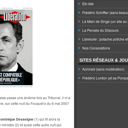
Etc-Iste
Frédéric Schiffter (sans beau
La Main de Singe (un site au 
La Pensée du Discours
Librelulle : potache potiche e
Nos Consolations
SITES RÉSEAUX & JO
Acrimed (sans modération)
Frédéric Lordon (et sa Pomp
aise passe une énième fois au Tribunal, il m’a
ère, sur cette nuit du Fouquet’s du 6 mai 2007
ominique Desseigne
(1) qui fit alors la
ministre (2) et aussi cette autre nuit qui