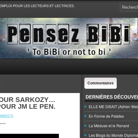
EMPLOI POUR LES LECTEURS ET LECTRICES.
e, la Politique, le Sport,. Avec Revue de presse et de blogs.
NY
Commentaires
DERNIÈRES DÉCOUVE
POUR SARKOZY…
POUR JM LE PEN.
ELLE ME DISAIT (Adrien Wal
MMENTS
En Forme de Patates
****
La Méduse et le Renard
Les Blogs du Monde Diploma