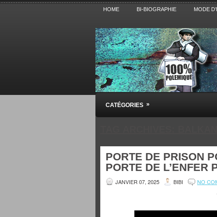
HOME
BI-BIOGRAPHIE
MODE D’
Pensez BiBi
»
CATÉGORIES
Blog polémique sur l'Actualité, la Cultur
TAG ARCHIVES:
BALKA
PORTE DE PRISON 
PORTE DE L’ENFER 
JANVIER 07, 2025
BIBI
NO CO