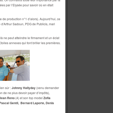
es par l’Elysée pour savoir où en était
 de production n°1 d’alors). Aujourd’hui, ce
le d’Arthur Sadoun, PDG de Publicis, mari
à ne peut atteindre le firmament et un éclat
oiles annexes qui font briller les premières.
ien sûr :
Johnny Hallyday
(venu demander
on de ne plus devoir payer d’impôts),
 Jean Reno
(4) et son top model
Zofia
 Pascal Gentil, Bernard Laporte, Denis