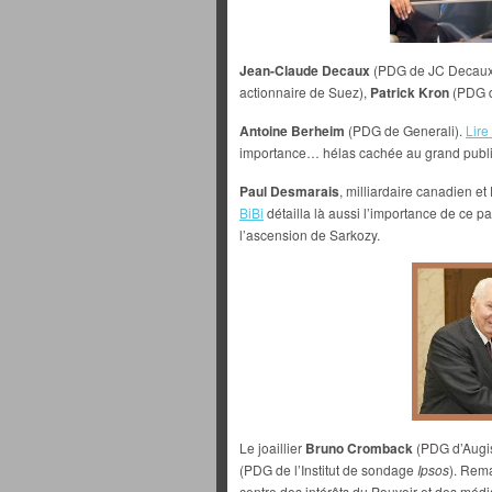
Jean-Claude Decaux
(PDG de JC Decaux
actionnaire de Suez),
Patrick Kron
(PDG d
Antoine Berheim
(PDG de Generali).
Lire 
importance… hélas cachée au grand publi
Paul Desmarais
, milliardaire canadien 
BiBi
détailla là aussi l’importance de ce pa
l’ascension de Sarkozy.
Le joaillier
Bruno Cromback
(PDG d’Augis
(PDG de l’Institut de sondage
Ipsos
). Rem
centre des intérêts du Pouvoir et des médi