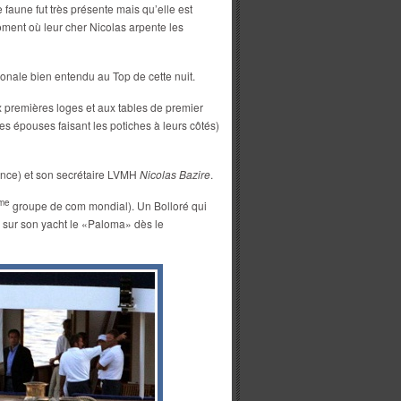
faune fut très présente mais qu’elle est
ment où leur cher Nicolas arpente les
onale bien entendu au Top de cette nuit.
x premières loges et aux tables de premier
s épouses faisant les potiches à leurs côtés)
ance) et son secrétaire LVMH
Nicolas Bazire
.
me
groupe de com mondial). Un Bolloré qui
r sur son yacht le «Paloma» dès le