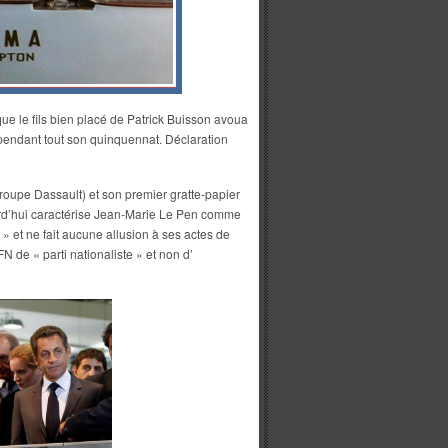
ue le fils bien placé de Patrick Buisson avoua
pendant tout son quinquennat. Déclaration
roupe Dassault) et son premier gratte-papier
urd’hui caractérise Jean-Marie Le Pen comme
» et ne fait aucune allusion à ses actes de
FN de « parti nationaliste » et non d’