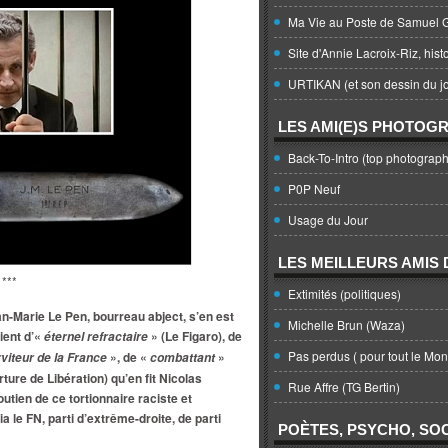
Ma Vie au Poste de Samuel G
Site d'Annie Lacroix-Riz, hist
URTIKAN (et son dessin du jo
LES AMI(E)S PHOTOG
Back-To-Intro (top photograph
P0P Neuf
Usage du Jour
LES MEILLEURS AMIS D
***
Extimités (politiques)
-Marie Le Pen, bourreau abject, s’en est
Michelle Brun (Waza)
fient d’«
» (Le Figaro), de
éternel refractaire
Pas perdus ( pour tout le Mo
», de «
»
viteur de la France
combattant
ture de Libération) qu’en fit Nicolas
Rue Affre (TG Bertin)
outien de ce tortionnaire raciste et
a le FN, parti d’extrême-droite, de parti
POÈTES, PSYCHO, SOC