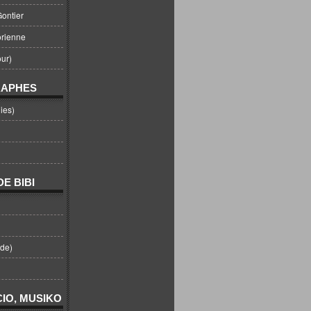
ontier
orienne
ur)
RAPHES
ies)
E BIBI
nde)
IO, MUSIKO