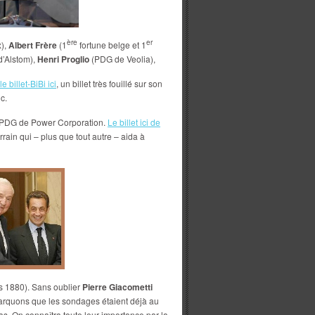
ère
er
),
Albert Frère
(1
fortune belge et 1
’Alstom),
Henri Proglio
(PDG de Veolia),
le billet-BiBi ici
, un billet très fouillé sur son
c.
et PDG de Power Corporation.
Le billet ici de
rrain qui – plus que tout autre – aida à
 1880). Sans oublier
Pierre Giacometti
arquons que les sondages étaient déjà au
as. On connaîtra toute leur importance par la