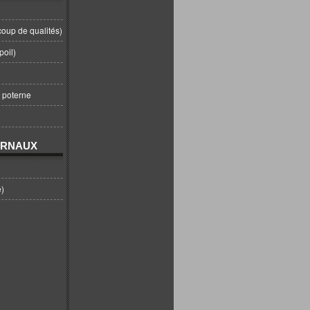
coup de qualités)
poil)
t poterne
URNAUX
e)