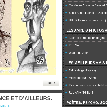
Ma Vie au Poste de Samuel G
Site d'Annie Lacroix-Riz, hist
URTIKAN (et son dessin du jo
LES AMI(E)S PHOTOG
Back-To-Intro (top photograph
P0P Neuf
Usage du Jour
LES MEILLEURS AMIS D
Extimités (politiques)
Michelle Brun (Waza)
Plus>>
Pas perdus ( pour tout le Mo
Rue Affre (TG Bertin)
CE ET D’AILLEURS.
POÈTES, PSYCHO, SOC
MMENTS