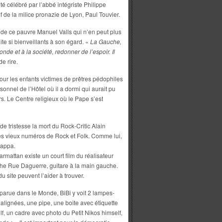
é célébré par l’abbé intégriste Philippe
 de la milice pronazie de Lyon, Paul Touvier.
 de ce pauvre Manuel Valls qui n’en peut plus
te si bienveillants à son égard. «
La Gauche,
nde et à la société, redonner de l’espoir. Il
e rire.
ur les enfants victimes de prêtres pédophiles
sonnel de l’Hôtel où il a dormi qui aurait pu
rs. Le Centre religieux où le Pape s’est
e tristesse la mort du Rock-Critic Alain
 les vieux numéros de Rock et Folk. Comme lui,
Zappa.
armattan existe un court film du réalisateur
he Rue Daguerre, guitare à la main gauche.
u site peuvent l’aider à trouver.
 parue dans le Monde, BiBi y voit 2 lampes-
lignées, une pipe, une boite avec étiquette
lf, un cadre avec photo du Petit Nikos himself,