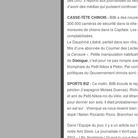
des DVD. Il répond aux journalistes du Mo
d’avoir des médias qui puissent continuer
CASSE-TÊTE CHINOIS :
BiBi a des nouvel
300.000 caméras de sécurité dans la ville
morsures de chiens dans la Capitale. Les m
comptabilisées.
Le Dauphiné Libéré, parfait dans son rôle, 
titre d’une abonnée du Courrier des Lecte
la Censure
». Petite manipulation habitue
de
Dialogue
, c’est pour ne pas rompre avec
triomphale du Petit Nikos à Pékin. Par cont
politiques du Gouvernement chinois sont, 
SPORTS BIZ :
Ce matin, BiBi écoute le re
peloton (l’espagnol Moises Duenas). Richa
et ami du Petit-Nikos-roi-du-Vélo, est étra
pour donner son avis. Il était probablement 
en est sur : Virenque va nous revenir bien 
dopé l’Italien Riccardo Ricco. Branchez-vo
Dans l’Equipe du jour, il y a un article sur
notre Ami Silvio. Le journaliste n’écrit pas 
PSG
» ! Ah, Nostalgie ! Quand tu nous tien