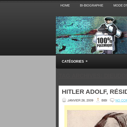
HOME
BI-BIOGRAPHIE
MODE D’
Pensez BiBi
»
CATÉGORIES
Blog polémique sur l'Actualité, la Cultur
TAG ARCHIVES:
DIEUDO
HITLER ADOLF, RÉS
JANVIER 26, 2009
BIBI
NO CO