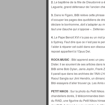
2.
Le baptême de la fille de Dieudonné a ét
Laguerie, grand défenseur de l’ancien chef
3.
Dans le Figaro, BiBi relève cette phrase
d’occuper les pages des quotidiens de droi
déclare le bonhomme,
doit s’adapter au mo
faut une Gauche qui s’oppose
». Défense d
4.
Le Pape Benoit XVI n’a pas eu un mot po
à Sydney. Faut dire que ce n’est pas le per
l’aider à réparer cet oubli dans son discou
reposé appartient à l’Opus Dei.
ROCK-MUSIC
: Bibi apprend avec un peu d
Dister. Il se souvient de ses articles dans
BiBi aime Bob Dylan, Janis Joplin, Frank 
Il parait que dans les archives de l’INA-L’H
Raoul Sangla sur Jimi Hendrix, un dimanc
Bibi essayera d’aller trouver ça. Les Amis d
PETIT NIKOS
: Sur la photo du Petit Nikos
chandeliers dorés, 3 télécommandes bien a
du RAID, une figurine du Petit Nikos himse