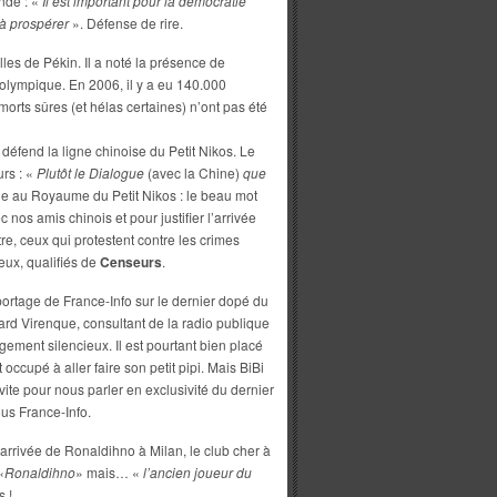
nde : «
Il est important pour la démocratie
 à prospérer
». Défense de rire.
les de Pékin. Il a noté la présence de
 olympique. En 2006, il y a eu 140.000
orts sûres (et hélas certaines) n’ont pas été
défend la ligne chinoise du Petit Nikos. Le
urs : «
Plutôt le Dialogue
(avec la Chine)
que
lle au Royaume du Petit Nikos : le beau mot
 nos amis chinois et pour justifier l’arrivée
re, ceux qui protestent contre les crimes
eux, qualifiés de
Censeurs
.
portage de France-Info sur le dernier dopé du
rd Virenque, consultant de la radio publique
ngement silencieux. Il est pourtant bien placé
occupé à aller faire son petit pipi. Mais BiBi
vite pour nous parler en exclusivité du dernier
us France-Info.
 l’arrivée de Ronaldihno à Milan, le club cher à
«
Ronaldihno
» mais… «
l’ancien joueur du
s !