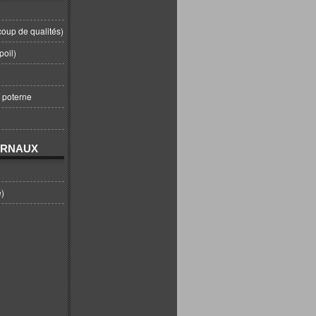
coup de qualités)
poil)
t poterne
URNAUX
e)