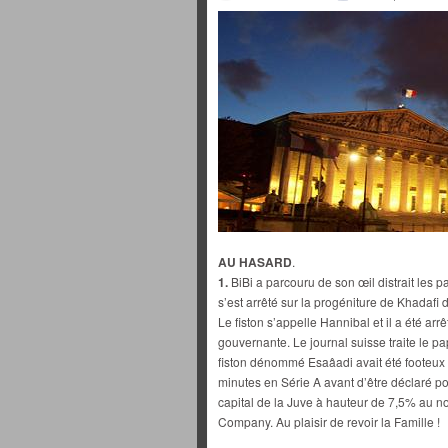
AU HASARD
.
1.
BiBi a parcouru de son œil distrait les p
s’est arrêté sur la progéniture de Khadafi 
Le fiston s’appelle Hannibal et il a été arr
gouvernante. Le journal suisse traite le p
fiston dénommé Esaâadi avait été footeux 
minutes en Série A avant d’être déclaré pos
capital de la Juve à hauteur de 7,5% au n
Company. Au plaisir de revoir la Famille !