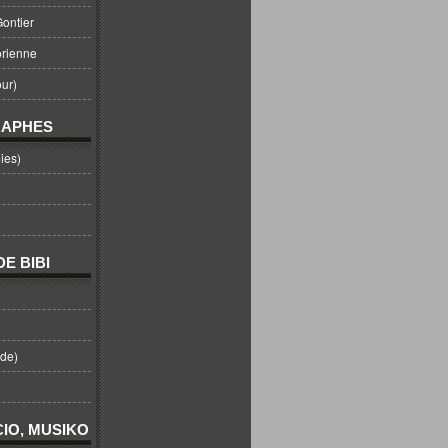
ontier
orienne
ur)
RAPHES
ies)
E BIBI
nde)
IO, MUSIKO