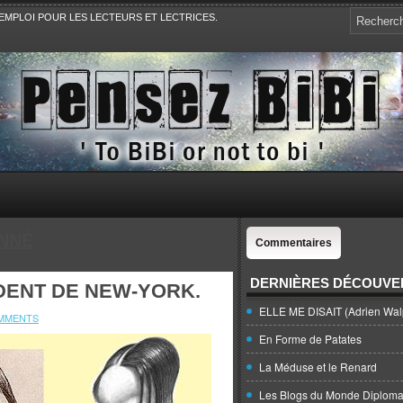
EMPLOI POUR LES LECTEURS ET LECTRICES.
e, la Politique, le Sport,. Avec Revue de presse et de blogs.
NNÉ
Commentaires
DERNIÈRES DÉCOUVE
IDENT DE NEW-YORK.
ELLE ME DISAIT (Adrien Wal
MMENTS
En Forme de Patates
La Méduse et le Renard
Les Blogs du Monde Diploma