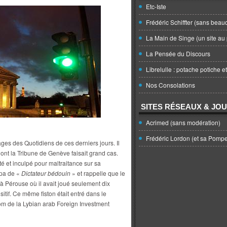
Etc-Iste
Frédéric Schiffter (sans beau
La Main de Singe (un site au 
La Pensée du Discours
Librelulle : potache potiche e
Nos Consolations
SITES RÉSEAUX & JO
Acrimed (sans modération)
Frédéric Lordon (et sa Pomp
ages des Quotidiens de ces derniers jours. Il
dont la Tribune de Genève faisait grand cas.
êté et inculpé pour maltraitance sur sa
apa de «
Dictateur bédouin
» et rappelle que le
à Pérouse où il avait joué seulement dix
itif. Ce même fiston était entré dans le
om de la Lybian arab Foreign Investment