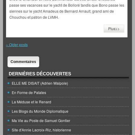
passe ses vacances sur le yacht de Bolloré tandis que Bono passe les
siennes sur le yacht Amadeus de Bernard Arnault, grand ami de
Chouchou et patron de LVMH.
Plus>>
«
Older posts
Commentaires
DERNIÈRES DÉCOUVERTES
ELLE ME DISAIT (Adrien Walpole)
En Forme de Patates
La Méduse et le Renard
Les Blogs du Monde Diplomatique
Ma Vie au Poste de Samuel Gontier
Site d'Annie Lacroix-Riz, historienne