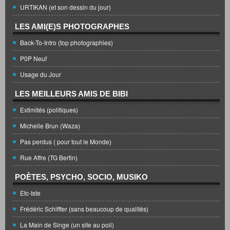
URTIKAN (et son dessin du jour)
LES AMI(E)S PHOTOGRAPHES
Back-To-Intro (top photographies)
P0P Neuf
Usage du Jour
LES MEILLEURS AMIS DE BIBI
Extimités (politiques)
Michelle Brun (Waza)
Pas perdus ( pour tout le Monde)
Rue Affre (TG Bertin)
POÈTES, PSYCHO, SOCIO, MUSIKO
Etc-Iste
Frédéric Schiffter (sans beaucoup de qualités)
La Main de Singe (un site au poil)