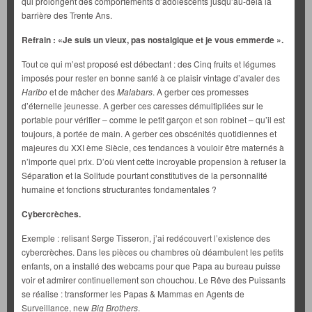
qui prolongent des comportements d’adolescents jusqu’au-delà la
barrière des Trente Ans.
Refrain : «Je suis un vieux, pas nostalgique et je vous emmerde ».
Tout ce qui m’est proposé est débectant : des Cinq fruits et légumes
imposés pour rester en bonne santé à ce plaisir vintage d’avaler des
Haribo
et de mâcher des
Malabars
. A gerber ces promesses
d’éternelle jeunesse. A gerber ces caresses démultipliées sur le
portable pour vérifier – comme le petit garçon et son robinet – qu’il est
toujours, à portée de main. A gerber ces obscénités quotidiennes et
majeures du XXI ème Siècle, ces tendances à vouloir être maternés à
n’importe quel prix. D’où vient cette incroyable propension à refuser la
Séparation et la Solitude pourtant constitutives de la personnalité
humaine et fonctions structurantes fondamentales ?
Cybercrèches.
Exemple : relisant Serge Tisseron, j’ai redécouvert l’existence des
cybercrèches. Dans les pièces ou chambres où déambulent les petits
enfants, on a installé des webcams pour que Papa au bureau puisse
voir et admirer continuellement son chouchou. Le Rêve des Puissants
se réalise : transformer les Papas & Mammas en Agents de
Surveillance, new
Big Brothers
.