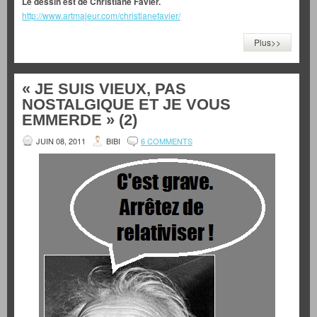
Le dessin est de Christiane Favier.
http://www.artmajeur.com/christianefavier/
Plus>>
« JE SUIS VIEUX, PAS
NOSTALGIQUE ET JE VOUS
EMMERDE » (2)
JUIN 08, 2011
BIBI
6 COMMENTS