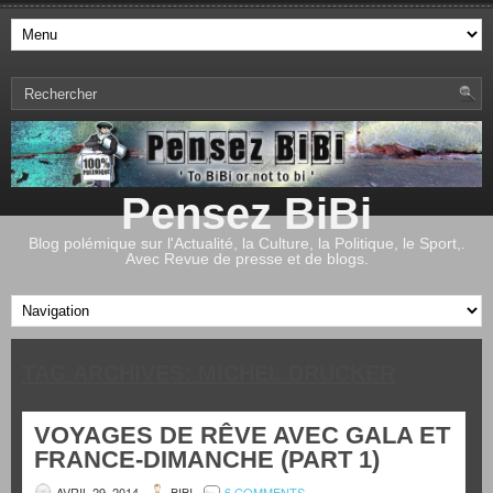
Pensez BiBi
Blog polémique sur l'Actualité, la Culture, la Politique, le Sport,.
Avec Revue de presse et de blogs.
TAG ARCHIVES:
MICHEL DRUCKER
VOYAGES DE RÊVE AVEC GALA ET
FRANCE-DIMANCHE (PART 1)
AVRIL 29, 2014
BIBI
6 COMMENTS