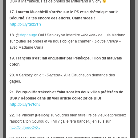
DSK à Marrakech. Pas de photos de Mitterrand à Vichy
17. Laurent Mucchielli s’arrête sur le PS et sa rhétorique sur la
Sécurité. Faites encore des efforts, Camarades !
http://bit.ly/gxz7FY
18.
@
stephauge
Oui ! Sarkozy va interdire «
Mexico
» de Luis Mariano
sur toutes les ondes et va nous obliger à chanter «
Douce France
»
avec Madame Carla.
19. François s’est fait engueuler par Pénélope. Fillon du mauvais
coton.
20.
A Sarkozy, on dit «
Dégage
». A la Gauche, on demande des
gages.
21. Pourquoi Marrakech et Yalta sont les deux villes préférées de
DSK? Réponse dans un vieil article collector de BiBi
http://bit.ly/e7tcht
22.
Hé Vincent [
Peillon
]! Tu voudras bien faire lire ce vieux et précieux
rapport à ton Gourou du FMI ? ça le fera bander, j’en suis sur
http://bit.ly/edOvXJ
23. Il parait que c’est la cinquantaine d’articles critiques de BiBi sur