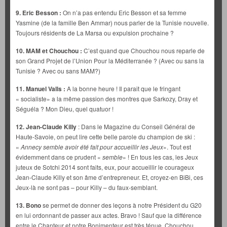
9. Eric Besson :
On n’a pas entendu Eric Besson et sa femme
Yasmine (de la famille Ben Ammar) nous parler de la Tunisie nouvelle.
Toujours résidents de La Marsa ou expulsion prochaine ?
10. MAM et Chouchou :
C’est quand que Chouchou nous reparle de
son Grand Projet de l’Union Pour la Méditerranée ? (Avec ou sans la
Tunisie ? Avec ou sans MAM?)
11. Manuel Valls :
A la bonne heure ! Il parait que le fringant
« socialiste» a la même passion des montres que Sarkozy, Dray et
Séguéla ? Mon Dieu, quel quatuor !
12. Jean-Claude Killy
: Dans le Magazine du Conseil Général de
Haute-Savoie, on peut lire cette belle parole du champion de ski :
«
Annecy semble avoir été fait pour accueillir les Jeux
». Tout est
évidemment dans ce prudent «
semble
» ! En tous les cas, les Jeux
juteux de Sotchi 2014 sont faits, eux, pour accueillir le courageux
Jean-Claude Killy et son âme d’entrepreneur. Et, croyez-en BiBi, ces
Jeux-là ne sont pas – pour Killy – du faux-semblant.
13. Bono
se permet de donner des leçons à notre Président du G20
en lui ordonnant de passer aux actes. Bravo ! Sauf que la différence
entre le Chanteur et notre Bonimenteur est très ténue. Chouchou