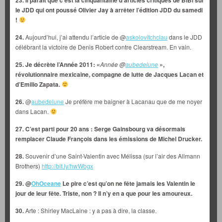
le JDD qui ont poussé Olivier Jay à arrêter l’édition JDD du samedi
!
24.
Aujourd’hui, j’ai attendu l’article de @
askolovitchclau
dans le JDD
célébrant la victoire de Denis Robert contre Clearstream. En vain.
25. Je décrète l’Année 2011: «
Année @
aubedelune
»,
révolutionnaire mexicaine, compagne de lutte de Jacques Lacan et
d’Emilio Zapata.
26.
@
aubedelune
Je préfère me baigner à Lacanau que de me noyer
dans Lacan.
27. C’est parti pour 20 ans : Serge Gainsbourg va désormais
remplacer Claude François dans les émissions de Michel Drucker.
28.
Souvenir d’une Saint-Valentin avec Mélissa (sur l’air des Allmann
Brothers)
http://bit.ly/hwWbgx
29. @
OhOceane
Le pire c’est qu’on ne fête jamais les Valentin le
jour de leur fête. Triste, non ? Il n’y en a que pour les amoureux.
30.
Arte : Shirley MacLaine : y a pas à dire, la classe.