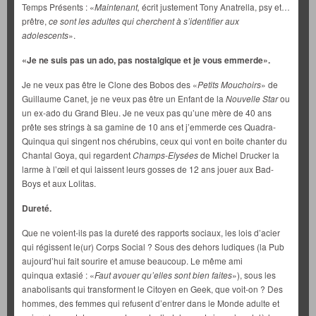
Temps Présents : «
Maintenant,
écrit justement Tony Anatrella, psy et…
prêtre,
ce sont les adultes qui cherchent à s’identifier aux
adolescents
».
«Je ne suis pas un ado, pas nostalgique et je vous emmerde».
Je ne veux pas être le Clone des Bobos des «
Petits Mouchoirs
» de
Guillaume Canet, je ne veux pas être un Enfant de la
Nouvelle Star
ou
un ex-ado du Grand Bleu. Je ne veux pas qu’une mère de 40 ans
prête ses strings à sa gamine de 10 ans et j’emmerde ces Quadra-
Quinqua qui singent nos chérubins, ceux qui vont en boite chanter du
Chantal Goya, qui regardent
Champs-Elysées
de Michel Drucker la
larme à l’œil et qui laissent leurs gosses de 12 ans jouer aux Bad-
Boys et aux Lolitas.
Dureté.
Que ne voient-ils pas la dureté des rapports sociaux, les lois d’acier
qui régissent le(ur) Corps Social ? Sous des dehors ludiques (la Pub
aujourd’hui fait sourire et amuse beaucoup. Le même ami
quinqua extasié : «
Faut avouer qu’elles sont bien faites
»), sous les
anabolisants qui transforment le Citoyen en Geek, que voit-on ? Des
hommes, des femmes qui refusent d’entrer dans le Monde adulte et