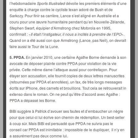
l’hebdomadaire
Sports Illustrated
dévoile les premiers éléments d’une
enquête à charge contre le cycliste texan adoré de Bush et de
Sarkozy. Pour finir sa carrière, Lance s’est aligné en Australie et a
couru pour une œuvre humanitaire pendant qu’en Nouvelle-Zélande,
Stephen Swart, équipier d’Armstrong chez Motorola en 1995,
confirmait : «
Il était l’instigateur, il nous a incités à prendre de l’EPO
».
Quand on a été aussi con que Armstrong (Lance, pas Neil), on devrait
faire aussi le Tour de la Lune.
5. PPDA.
En janvier 2010, une certaine Agathe Borne demande à son
avocate de déposer plainte contre PPDA pour violation de la vie
privée. Cette même dame l’attaque aussi pour contrefaçon. Pour
étayer son accusation, elle fournit copies de deux lettres manuscrites
(retournées par PPDA et annotées), un fax, de très longs messages
écrits sur IPhone, des carnets et brouillons. Tout cela se retrouverait in
extenso dans le roman. On ne peut qu’être d’accord avec Agathe :
PPDA a dépassé les Borne.
BiBi suggère à Patrick d’avouer ses fautes et d’embaucher un nègre
pour que celui-ci lui écrive son chemin de rédemption. Un best-seller
à coup sûr. Mais BiBi est persuadé que PPDA ne suivra pas le
conseil car PPDA est inimitable : impossible de le dupliquer, il n’y en
a assurément pas deux comme lui.