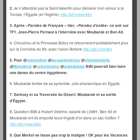
2.
Je n’attendrai pas la Saint-Valentin pour déclarer mon amour à la
Tunisie, l’Égypte (et l’Algérie).
http://bit.ly/ewv48o
3. Après «
» hier, «
» ce soir sur
Paroles de Français
Paroles d’exilés
TF1. Jean-Pierre Pernaut à l’interview avec Moubarak et Ben Ali.
4. Chouchou et la Princesse Botox ne retourneront probablement plus
sur la Corniche du Nil, avec l’avion Bolloré
http://dai.ly/frm8jx
5. Pour @
reinamilton
@
jacquelinebross
@
chantalrebelle
@
Monolecte
@
celestissima
@
aubedelune
BiBi pourrait bien faire
une danse du ventre égyptienne.
6. Moubarak tombe de sa pyramide. Joie pharaonique en Égypte.
7. Sarkozy et sa Traversée du Désert. Moubarak et sa sortie
d’Égypte.
8. Question-BiBi à Hubert Védrine, salarié de LVMH : Ben Ali et
Moubarak ont-ils emporté leurs lingots d’or dans un sac Vuitton ?
http://bit.ly/ewv48o
9. Que Merkel ne fasse pas trop la maligne ! OK pour les Vacances