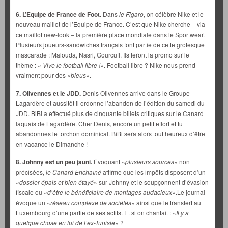
6. L’Equipe de France de Foot.
Dans
le Figaro
, on célèbre Nike et le
nouveau maillot de l’Equipe de France. C’est que Nike cherche – via
ce maillot new-look – la première place mondiale dans le Sportwear.
Plusieurs joueurs-sandwiches français font partie de cette grotesque
mascarade : Malouda, Nasri, Gourcuff. Ils feront la promo sur le
thème : «
Vive le football libre !
». Football libre ? Nike nous prend
vraiment pour des «
bleus
».
7. Olivennes et le JDD.
Denis Olivennes arrive dans le Groupe
Lagardère et aussitôt il ordonne l’abandon de l’édition du samedi du
JDD. BiBi a effectué plus de cinquante billets critiques sur le Canard
laquais de Lagardère. Cher Denis, encore un petit effort et tu
abandonnes le torchon dominical. BiBi sera alors tout heureux d’être
en vacance le Dimanche !
8. Johnny est un peu jauni.
Évoquant «
plusieurs sources
» non
précisées,
le Canard Enchaîné
affirme que les impôts disposent d’un
«
dossier épais et bien étayé
» sur Johnny et le soupçonnent d’évasion
fiscale ou «
d’être le bénéficiaire de montages audacieux
».Le journal
évoque un «
réseau complexe de sociétés
» ainsi que le transfert au
Luxembourg d’une partie de ses actifs. Et si on chantait : «
Il y a
quelque chose en lui de l’ex-Tunisie
» ?