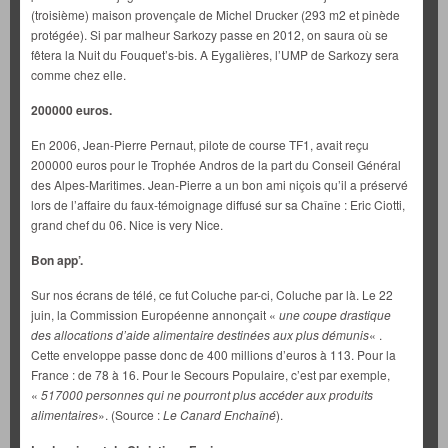
(troisième) maison provençale de Michel Drucker (293 m2 et pinède
protégée). Si par malheur Sarkozy passe en 2012, on saura où se
fêtera la Nuit du Fouquet’s-bis. A Eygalières, l’UMP de Sarkozy sera
comme chez elle.
200000 euros.
En 2006, Jean-Pierre Pernaut, pilote de course TF1, avait reçu
200000 euros pour le Trophée Andros de la part du Conseil Général
des Alpes-Maritimes. Jean-Pierre a un bon ami niçois qu’il a préservé
lors de l’affaire du faux-témoignage diffusé sur sa Chaîne : Eric Ciotti,
grand chef du 06. Nice is very Nice.
Bon app’.
Sur nos écrans de télé, ce fut Coluche par-ci, Coluche par là. Le 22
juin, la Commission Européenne annonçait «
une coupe drastique
des allocations d’aide alimentaire destinées aux plus démunis
« .
Cette enveloppe passe donc de 400 millions d’euros à 113. Pour la
France : de 78 à 16. Pour le Secours Populaire, c’est par exemple,
«
517000 personnes qui
ne pourront plus accéder aux produits
alimentaires
». (Source :
Le Canard Enchaîné
).