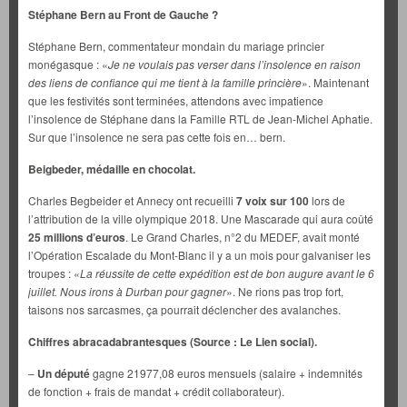
Stéphane Bern au Front de Gauche ?
Stéphane Bern, commentateur mondain du mariage princier
monégasque : «
Je ne voulais pas verser dans l’insolence en raison
des liens de confiance qui me tient à la famille princière
». Maintenant
que les festivités sont terminées, attendons avec impatience
l’insolence de Stéphane dans la Famille RTL de Jean-Michel Aphatie.
Sur que l’insolence ne sera pas cette fois en… bern.
Beigbeder, médaille en chocolat.
Charles Begbeider et Annecy ont recueilli
7 voix sur 100
lors de
l’attribution de la ville olympique 2018. Une Mascarade qui aura coûté
25 millions d’euros
. Le Grand Charles, n°2 du MEDEF, avait monté
l’Opération Escalade du Mont-Blanc il y a un mois pour galvaniser les
troupes : «
La réussite de cette expédition est de bon augure avant le 6
juillet. Nous irons à Durban pour gagner
». Ne rions pas trop fort,
taisons nos sarcasmes, ça pourrait déclencher des avalanches.
Chiffres abracadabrantesques (Source : Le Lien social).
–
Un député
gagne 21977,08 euros mensuels (salaire + indemnités
de fonction + frais de mandat + crédit collaborateur).