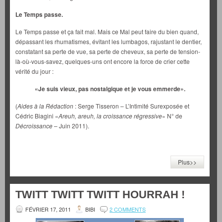
Le Temps passe.
Le Temps passe et ça fait mal. Mais ce Mal peut faire du bien quand,
dépassant les rhumatismes, évitant les lumbagos, rajustant le dentier,
constatant sa perte de vue, sa perte de cheveux, sa perte de tension-
là-où-vous-savez, quelques-uns ont encore la force de crier cette
vérité du jour :
«Je suis vieux, pas nostalgique et je vous emmerde».
(
Aides à la Rédaction
: Serge Tisseron – L’Intimité Surexposée et
Cédric Biagini «
Areuh, areuh, la croissance régressive
» N° de
Décroissance
– Juin 2011).
Plus>>
TWITT TWITT TWITT HOURRAH !
FÉVRIER 17, 2011
BIBI
2 COMMENTS