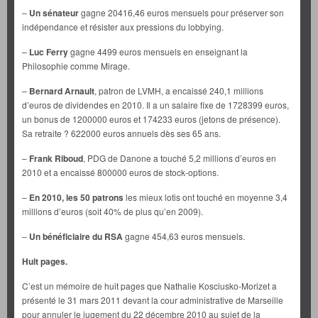
–
Un sénateur
gagne 20416,46 euros mensuels pour préserver son
indépendance et résister aux pressions du lobbying.
–
Luc Ferry
gagne 4499 euros mensuels en enseignant la
Philosophie comme Mirage.
–
Bernard Arnault
, patron de LVMH, a encaissé 240,1 millions
d’euros de dividendes en 2010. Il a un salaire fixe de 1728399 euros,
un bonus de 1200000 euros et 174233 euros (jetons de présence).
Sa retraite ? 622000 euros annuels dès ses 65 ans.
–
Frank Riboud
, PDG de Danone a touché 5,2 millions d’euros en
2010 et a encaissé 800000 euros de stock-options.
–
En 2010, les 50 patrons
les mieux lotis ont touché en moyenne 3,4
millions d’euros (soit 40% de plus qu’en 2009).
–
Un bénéficiaire du RSA
gagne 454,63 euros mensuels.
Huit pages.
C’est un mémoire de huit pages que Nathalie Kosciusko-Morizet a
présenté le 31 mars 2011 devant la cour administrative de Marseille
pour annuler le jugement du 22 décembre 2010 au sujet de la