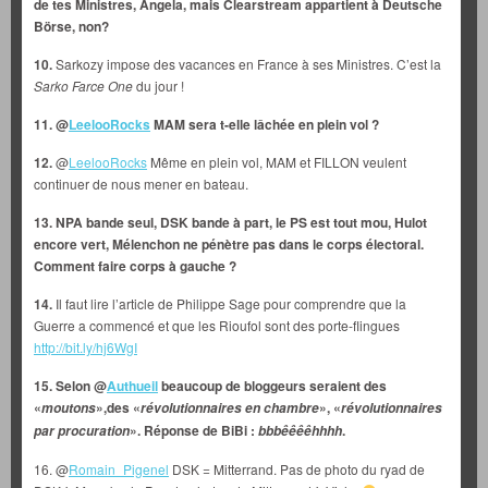
de tes Ministres, Angela, mais Clearstream appartient à Deutsche
Börse, non?
10.
Sarkozy impose des vacances en France à ses Ministres. C’est la
Sarko Farce One
du jour !
11. @
LeelooRocks
MAM sera t-elle lâchée en plein vol ?
12.
@
LeelooRocks
Même en plein vol, MAM et FILLON veulent
continuer de nous mener en bateau.
13. NPA bande seul, DSK bande à part, le PS est tout mou, Hulot
encore vert, Mélenchon ne pénètre pas dans le corps électoral.
Comment faire corps à gauche ?
14.
Il faut lire l’article de Philippe Sage pour comprendre que la
Guerre a commencé et que les Rioufol sont des porte-flingues
http://bit.ly/hj6WgI
15. Selon @
Authueil
beaucoup de bloggeurs seraient des
«
»,des «
», «
moutons
révolutionnaires en chambre
révolutionnaires
». Réponse de BiBi :
.
par procuration
bbbêêêêhhhh
16. @
Romain_Pigenel
DSK = Mitterrand. Pas de photo du ryad de