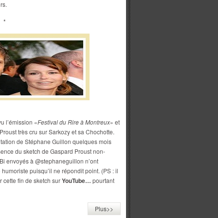
rs.
*
 vu l’émission «
Festival du Rire à Montreux
» et
roust très cru sur Sarkozy et sa Chochotte.
ntation de Stéphane Guillon quelques mois
absence du sketch de Gaspard Proust non-
Bi envoyés à @stephaneguillon n’ont
humoriste puisqu’il ne répondit point. (PS : il
 cette fin de sketch sur
YouTube…
pourtant
Plus>>