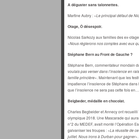
A déguster sans talonnettes.
Martine Aubry : «
Le principal défaut de N
Otage, Ô désespoir.
Nicolas Sarkozy aux familles des ex-otag
«
Nous règlerons nos comptes avec eux qua
Stéphane Bern au Front de Gauche ?
Stéphane Bern, commentateur mondain du
voulais pas verser dans l’insolence en rais
famille princière
». Maintenant que les fest
impatience l’insolence de Stéphane dans 
que l’insolence ne sera pas cette fois en…
Beigbeder, médaille en chocolat.
Charles Begbeider et Annecy ont recueilli
olympique 2018. Une Mascarade qui aura
n°2 du MEDEF, avait monté l’Opération Es
galvaniser les troupes : «
La réussite de ce
juillet. Nous irons à Durban pour gagner
».