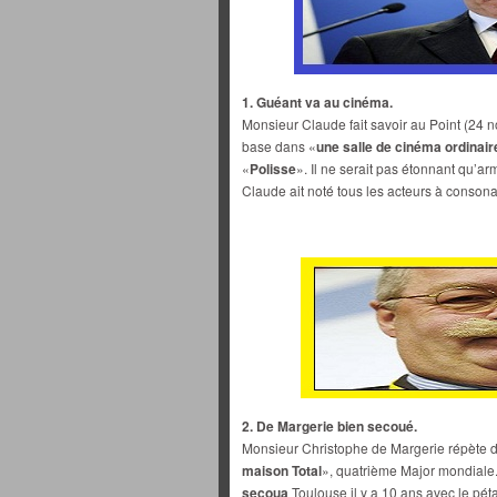
1. Guéant va au cinéma.
Monsieur Claude fait savoir au Point (24 n
base dans «
une salle de cinéma ordinair
«
Polisse
». Il ne serait pas étonnant qu’a
Claude ait noté tous les acteurs à conson
2. De Margerie bien secoué.
Monsieur Christophe de Margerie répète de
maison Total
», quatrième Major mondiale. 
secoua
Toulouse il y a 10 ans avec le pét