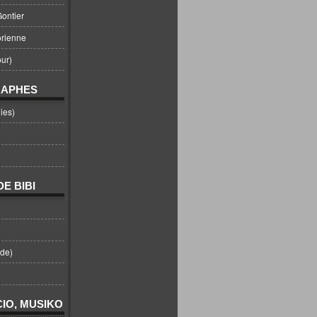
ontier
orienne
ur)
RAPHES
ies)
E BIBI
nde)
IO, MUSIKO