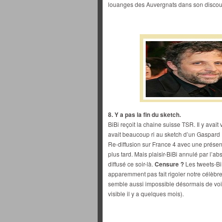
louanges des Auvergnats dans son discou
8. Y a pas la fin du sketch.
BiBi reçoit la chaine suisse TSR. Il y avait
avait beaucoup ri au sketch d’un Gaspard P
Re-diffusion sur France 4 avec une prése
plus tard. Mais plaisir-BiBi annulé par l’
diffusé ce soir-là.
Censure ?
Les tweets-Bi
apparemment pas fait rigoler notre célèbre 
semble aussi impossible désormais de voir
visible il y a quelques mois).