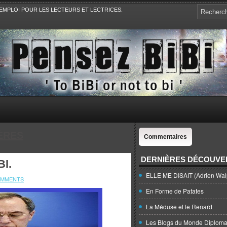
EMPLOI POUR LES LECTEURS ET LECTRICES.
e, la Politique, le Sport,. Avec Revue de presse et de blogs.
ÈRES
Commentaires
DERNIÈRES DÉCOUVE
I.
ELLE ME DISAIT (Adrien Wal
OMMENTS
En Forme de Patates
La Méduse et le Renard
Les Blogs du Monde Diploma