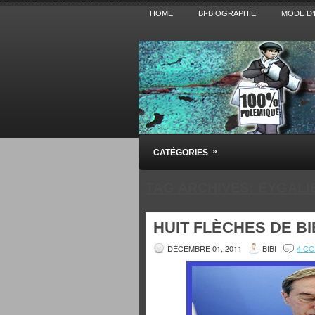
HOME
BI-BIOGRAPHIE
MODE D’
Pensez BiBi
»
CATÉGORIES
Blog polémique sur l'Actualité, la Cultur
TAG ARCHIVES:
EYGALI
HUIT FLÈCHES DE BIB
DÉCEMBRE 01, 2011
BIBI
4 C