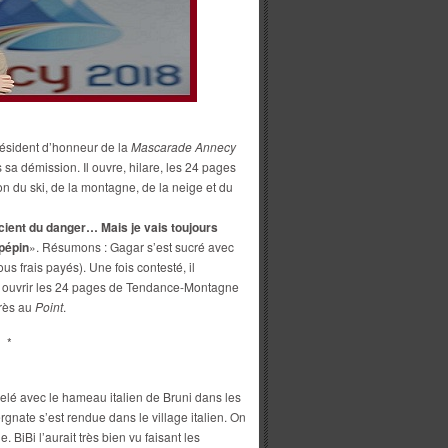
résident d’honneur de la
Mascarade Annecy
s sa démission. Il ouvre, hilare, les 24 pages
on du ski, de la montagne, de la neige et du
scient du danger… Mais je vais toujours
 pépin
». Résumons : Gagar s’est sucré avec
s frais payés). Une fois contesté, il
i : ouvrir les 24 pages de Tendance-Montagne
très au
Point
.
*
melé avec le hameau italien de Bruni dans les
gnate s’est rendue dans le village italien. On
. BiBi l’aurait très bien vu faisant les