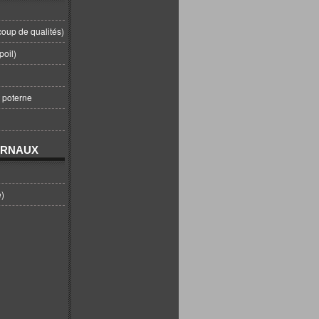
coup de qualités)
poil)
t poterne
URNAUX
e)