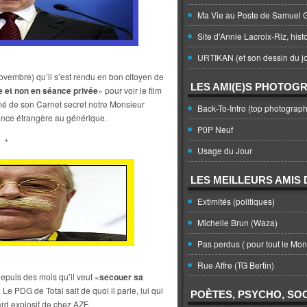
Ma Vie au Poste de Samuel G
Site d'Annie Lacroix-Riz, hist
URTIKAN (et son dessin du jo
ovembre) qu’il s’est rendu en bon citoyen de
LES AMI(E)S PHOTOG
e et non en séance privée
» pour voir le film
rmé de son Carnet secret notre Monsieur
Back-To-Intro (top photograph
ance étrangère au générique.
P0P Neuf
*
Usage du Jour
LES MEILLEURS AMIS D
Extimités (politiques)
Michelle Brun (Waza)
Pas perdus ( pour tout le Mo
Rue Affre (TG Bertin)
puis des mois qu’il veut «
secouer sa
Le PDG de Total sait de quoi il parle, lui qui
POÈTES, PSYCHO, SOC
ard explosif de chez AZF.