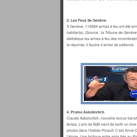
3. Les Feux de Genève.
A Genève, 115684 armes à feu ont été enre
habitants). (Source :
la Tribune de Genève
statistique les armes à feu des innombrab
la réponse, il faudra s’armer de patience.
4. Promo Askolovitch.
Claude Askolovitch, nouvelle recrue trans
temps. L’ami de BiBi vient de sortir un livr
photos dans l’hebdo-Pinault. C’est Anna Ca
l’éloge. Une tactique entre amis très au
Po