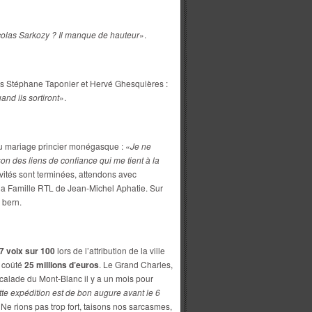
icolas Sarkozy ? Il manque de hauteur
».
es Stéphane Taponier et Hervé Ghesquières :
nd ils sortiront
».
 mariage princier monégasque : «
Je ne
on des liens de confiance qui me tient à la
ivités sont terminées, attendons avec
la Famille RTL de Jean-Michel Aphatie. Sur
 bern.
7 voix sur 100
lors de l’attribution de la ville
 coûté
25 millions d’euros
. Le Grand Charles,
calade du Mont-Blanc il y a un mois pour
tte expédition est de bon augure avant le 6
 Ne rions pas trop fort, taisons nos sarcasmes,