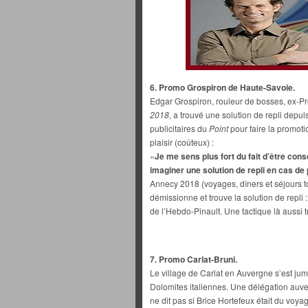
6. Promo Grospiron de Haute-Savoie.
Edgar Grospiron, rouleur de bosses, ex-P
2018
, a trouvé une solution de repli depui
publicitaires du
Point
pour faire la promoti
plaisir (coûteux) :
«
Je me sens plus fort du fait d’être con
imaginer une solution de repli en cas de
Annecy 2018 (voyages, dîners et séjours tou
démissionne et trouve la solution de repl
de l’Hebdo-Pinault. Une tactique là aussi 
7. Promo Carlat-Bruni.
Le village de Carlat en Auvergne s’est ju
Dolomites italiennes. Une délégation auver
ne dit pas si Brice Hortefeux était du voyage