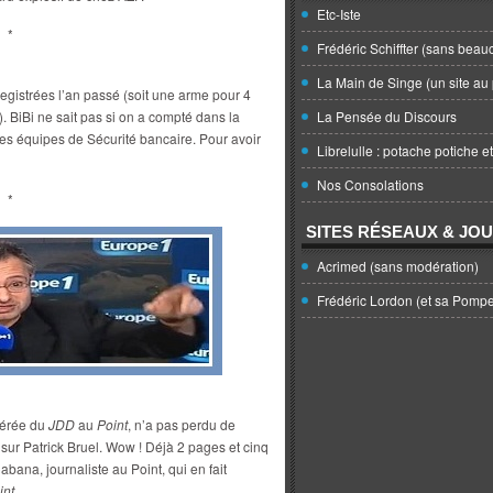
Etc-Iste
*
Frédéric Schiffter (sans beau
La Main de Singe (un site au 
gistrées l’an passé (soit une arme pour 4
). BiBi ne sait pas si on a compté dans la
La Pensée du Discours
les équipes de Sécurité bancaire. Pour avoir
Librelulle : potache potiche e
Nos Consolations
*
SITES RÉSEAUX & JO
Acrimed (sans modération)
Frédéric Lordon (et sa Pomp
férée du
JDD
au
Point
, n’a pas perdu de
e sur Patrick Bruel. Wow ! Déjà 2 pages et cinq
bana, journaliste au Point, qui en fait
int
.