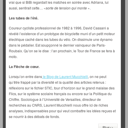
vrai que si BiBi regardait les matches en soirée avec Adriana, lui
aussi, sentirait cette… «
sorte de tension qui monte
».
Les tubes de l’été.
Coureur cycliste professionnel de 1982 à 1996, David Cassani a
révélé l’existence d’un prototype de bicyclette muni d’un petit moteur
électrique caché dans les tubes du vélo. On dissimule une dynamo
dans le pédalier. Est soupçonné le dernier vainqueur de Paris-
Roubaix. Qu’on se le dise : l’an prochain, le Tour de France se fera à
moto.
La Flèche de cœur.
Lorsqu’on entre dans
le Blog de Laurent Mucchielli
, on ne peut
qu’être frappé par la diversité et la qualité des articles retenus :
réflexions sur le fichier STIC, tour d’horizon sur le grand malaise des
Flics, sur le système scolaire français ou encore sur la Politique du
Chiffre. Sociologue à l’Université de Versailles, directeur de
recherches au CNRS, Laurent Mucchielli nous offre ici de riches
analyses, indispensables pour qui veut combattre les idées reçues et
se nourrir à des débats de fonds.
Plus>>