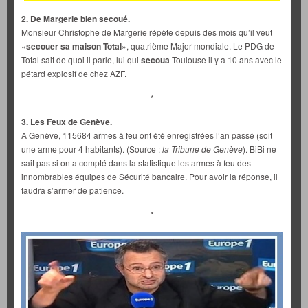
2. De Margerie bien secoué.
Monsieur Christophe de Margerie répète depuis des mois qu’il veut
«
secouer sa maison Total
», quatrième Major mondiale. Le PDG de
Total sait de quoi il parle, lui qui
secoua
Toulouse il y a 10 ans avec le
pétard explosif de chez AZF.
*
3. Les Feux de Genève.
A Genève, 115684 armes à feu ont été enregistrées l’an passé (soit
une arme pour 4 habitants). (Source :
la Tribune de Genève
). BiBi ne
sait pas si on a compté dans la statistique les armes à feu des
innombrables équipes de Sécurité bancaire. Pour avoir la réponse, il
faudra s’armer de patience.
*