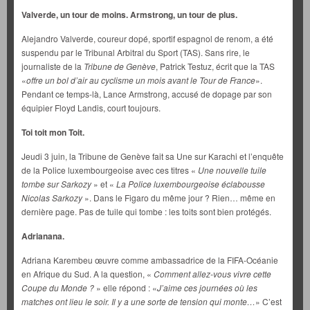
Valverde, un tour de moins. Armstrong, un tour de plus.
Alejandro Valverde, coureur dopé, sportif espagnol de renom, a été
suspendu par le Tribunal Arbitral du Sport (TAS). Sans rire, le
journaliste de la
Tribune de Genève
, Patrick Testuz, écrit que la TAS
«
offre un bol d’air au cyclisme un mois avant le Tour de France
».
Pendant ce temps-là, Lance Armstrong, accusé de dopage par son
équipier Floyd Landis, court toujours.
Toi toit mon Toit.
Jeudi 3 juin, la Tribune de Genève fait sa Une sur Karachi et l’enquête
de la Police luxembourgeoise avec ces titres «
Une nouvelle tuile
tombe sur
Sarkozy
» et «
La Police luxembourgeoise éclabousse
Nicolas Sarkozy
». Dans le Figaro du même jour ? Rien… même en
dernière page. Pas de tuile qui tombe : les toits sont bien protégés.
Adrianana.
Adriana Karembeu œuvre comme ambassadrice de la FIFA-Océanie
en Afrique du Sud. A la question, «
Comment allez-vous vivre cette
Coupe du Monde ?
» elle répond : «
J’aime ces journées où les
matches ont lieu le soir. Il y a une sorte de tension qui monte…
» C’est