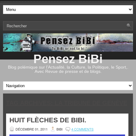
Pensez BiBi
Blog polémique sur l'Actualité, la Culture, la Politique, le Sport,.
Avec Revue de presse et de blogs.
TAG ARCHIVES:
LA TRIBUNE DE GENÈVE
HUIT FLÈCHES DE BIBI.
DÉCEMBRE 01, 2011
BIBI
4 COMMENTS