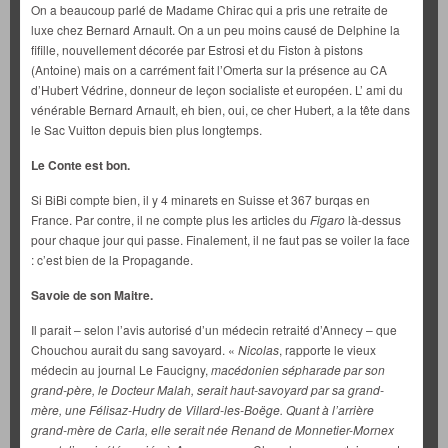
On a beaucoup parlé de Madame Chirac qui a pris une retraite de
luxe chez Bernard Arnault. On a un peu moins causé de Delphine la
fifille, nouvellement décorée par Estrosi et du Fiston à pistons
(Antoine) mais on a carrément fait l’Omerta sur la présence au CA
d’Hubert Védrine, donneur de leçon socialiste et européen. L’ ami du
vénérable Bernard Arnault, eh bien, oui, ce cher Hubert, a la tête dans
le Sac Vuitton depuis bien plus longtemps.
Le Conte est bon.
Si BiBi compte bien, il y 4 minarets en Suisse et 367 burqas en
France. Par contre, il ne compte plus les articles du
Figaro
là-dessus
pour chaque jour qui passe. Finalement, il ne faut pas se voiler la face
: c’est bien de la Propagande.
Savoie de son Maitre.
Il parait – selon l’avis autorisé d’un médecin retraité d’Annecy – que
Chouchou aurait du sang savoyard. «
Nicolas
, rapporte le vieux
médecin au journal Le Faucigny,
macédonien sépharade par son
grand-père, le Docteur Malah, serait haut-savoyard par sa grand-
mère, une Félisaz-Hudry de Villard-les-Boëge. Quant à l’arrière
grand-mère de Carla, elle serait née Renand de Monnetier-Mornex