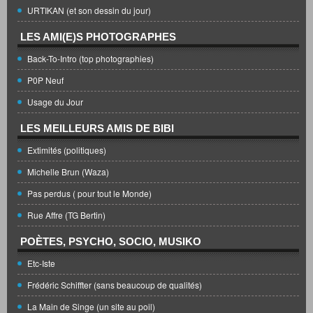
URTIKAN (et son dessin du jour)
LES AMI(E)S PHOTOGRAPHES
Back-To-Intro (top photographies)
P0P Neuf
Usage du Jour
LES MEILLEURS AMIS DE BIBI
Extimités (politiques)
Michelle Brun (Waza)
Pas perdus ( pour tout le Monde)
Rue Affre (TG Bertin)
POÈTES, PSYCHO, SOCIO, MUSIKO
Etc-Iste
Frédéric Schiffter (sans beaucoup de qualités)
La Main de Singe (un site au poil)