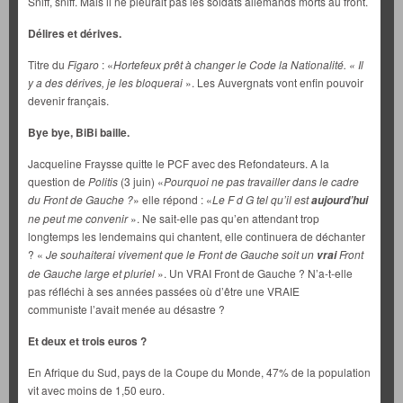
Sniff, sniff. Mais il ne pleurait pas les soldats allemands morts au front.
Délires et dérives.
Titre du
Figaro
: «
Hortefeux prêt à changer le Code la Nationalité. « Il
y a des dérives, je les bloquerai
». Les Auvergnats vont enfin pouvoir
devenir français.
Bye bye, BiBi baille.
Jacqueline Fraysse quitte le PCF avec des Refondateurs. A la
question de
Politis
(3 juin) «
Pourquoi ne pas travailler dans le cadre
du Front de Gauche ?
» elle répond : «
Le F d G tel qu’il est
aujourd’hui
ne peut me convenir
». Ne sait-elle pas qu’en attendant trop
longtemps les lendemains qui chantent, elle continuera de déchanter
? «
Je souhaiterai vivement que le Front de Gauche soit un
Front
vrai
de Gauche large et pluriel
». Un VRAI Front de Gauche ? N’a-t-elle
pas réfléchi à ses années passées où d’être une VRAIE
communiste l’avait menée au désastre ?
Et deux et trois euros ?
En Afrique du Sud, pays de la Coupe du Monde, 47% de la population
vit avec moins de 1,50 euro.