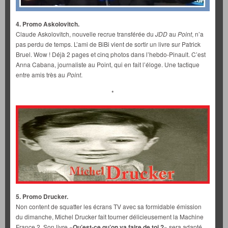
4. Promo Askolovitch.
Claude Askolovitch, nouvelle recrue transférée du
JDD
au
Point
, n’a
pas perdu de temps. L’ami de BiBi vient de sortir un livre sur Patrick
Bruel. Wow ! Déjà 2 pages et cinq photos dans l’hebdo-Pinault. C’est
Anna Cabana, journaliste au Point, qui en fait l’éloge. Une tactique
entre amis très au
Point
.
*
5. Promo Drucker.
Non content de squatter les écrans TV avec sa formidable émission
du dimanche, Michel Drucker fait tourner délicieusement la Machine
France 2. Son livre «
Qu’est-ce qu’on va faire de toi ?
» sera adapté