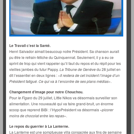
Le Travail c’est la Santé.
Henri Salvador aimait beaucoup notre Président. Sa chanson aurait
pu être le refrain-fétiche du Quinquennat. Seulement, il y a eu ce
sprint de trop qui vient rappeler qu’il faut du repos et du répit pour les
vieilles jambes du futur Pappy.
La Tribune de
Genève
du 28 juillet en
dit l’essentiel en deux lignes : «
Il restera de cet incident l’image d’un
Président fatigué. Ce qui va à l’encontre de ses plans médias
».
Changement d’image pour notre Chouchou.
Pour
le Figaro
du 29 juillet, Little Nikos va désormais surveiller son
alimentation. Une nouveauté qui va faire grand-bruit, un énorme
scoop que reprend BiBi : l’HypoPrésident va désormais «
picorer
moins de chocolat entre les repas
».
Le repos du guerrier à La Lanterne.
La Lanterne est une somptueuse villa consacrée aux fins de semaine