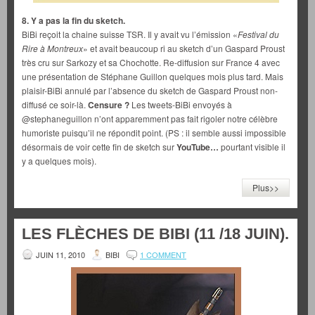
8. Y a pas la fin du sketch.
BiBi reçoit la chaine suisse TSR. Il y avait vu l’émission «
Festival du
Rire à Montreux
» et avait beaucoup ri au sketch d’un Gaspard Proust
très cru sur Sarkozy et sa Chochotte. Re-diffusion sur France 4 avec
une présentation de Stéphane Guillon quelques mois plus tard. Mais
plaisir-BiBi annulé par l’absence du sketch de Gaspard Proust non-
diffusé ce soir-là.
Censure ?
Les tweets-BiBi envoyés à
@stephaneguillon n’ont apparemment pas fait rigoler notre célèbre
humoriste puisqu’il ne répondit point. (PS : il semble aussi impossible
désormais de voir cette fin de sketch sur
YouTube…
pourtant visible il
y a quelques mois).
Plus>>
LES FLÈCHES DE BIBI (11 /18 JUIN).
JUIN 11, 2010
BIBI
1 COMMENT