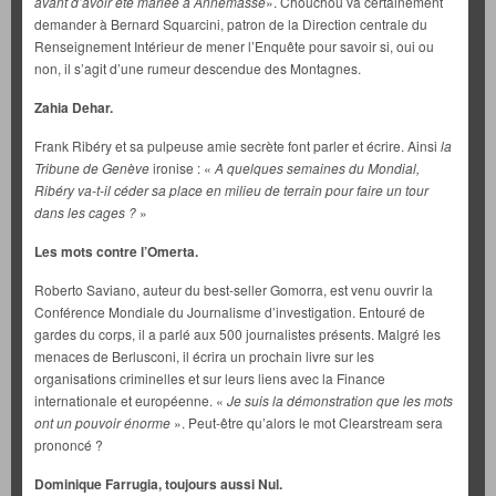
avant d’avoir été mariée à Annemasse
». Chouchou va certainement
demander à Bernard Squarcini, patron de la Direction centrale du
Renseignement Intérieur de mener l’Enquête pour savoir si, oui ou
non, il s’agit d’une rumeur descendue des Montagnes.
Zahia Dehar.
Frank Ribéry et sa pulpeuse amie secrète font parler et écrire. Ainsi
la
Tribune de Genève
ironise : «
A quelques semaines du Mondial,
Ribéry va-t-il céder sa place en milieu de terrain pour faire un tour
dans les cages ?
»
Les mots contre l’Omerta.
Roberto Saviano, auteur du best-seller Gomorra, est venu ouvrir la
Conférence Mondiale du Journalisme d’investigation. Entouré de
gardes du corps, il a parlé aux 500 journalistes présents. Malgré les
menaces de Berlusconi, il écrira un prochain livre sur les
organisations criminelles et sur leurs liens avec la Finance
internationale et européenne. «
Je suis la démonstration que les mots
ont un pouvoir énorme
». Peut-être qu’alors le mot Clearstream sera
prononcé ?
Dominique Farrugia, toujours aussi Nul.