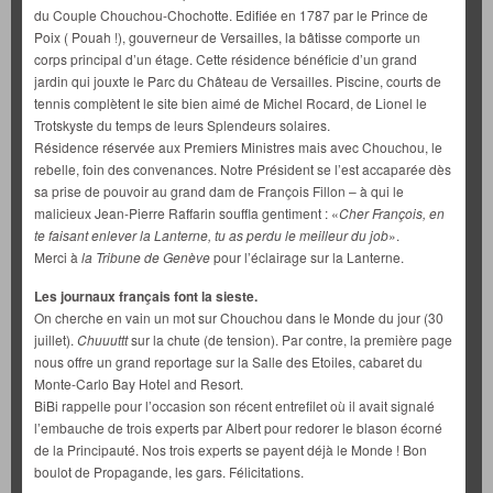
du Couple Chouchou-Chochotte. Edifiée en 1787 par le Prince de
Poix ( Pouah !), gouverneur de Versailles, la bâtisse comporte un
corps principal d’un étage. Cette résidence bénéficie d’un grand
jardin qui jouxte le Parc du Château de Versailles. Piscine, courts de
tennis complètent le site bien aimé de Michel Rocard, de Lionel le
Trotskyste du temps de leurs Splendeurs solaires.
Résidence réservée aux Premiers Ministres mais avec Chouchou, le
rebelle, foin des convenances. Notre Président se l’est accaparée dès
sa prise de pouvoir au grand dam de François Fillon – à qui le
malicieux Jean-Pierre Raffarin souffla gentiment : «
Cher François, en
te faisant enlever la Lanterne, tu as perdu le meilleur du job
».
Merci à
la Tribune de Genève
pour l’éclairage sur la Lanterne.
Les journaux français font la sieste.
On cherche en vain un mot sur Chouchou dans le Monde du jour (30
juillet).
Chuuuttt
sur la chute (de tension). Par contre, la première page
nous offre un grand reportage sur la Salle des Etoiles, cabaret du
Monte-Carlo Bay Hotel and Resort.
BiBi rappelle pour l’occasion son récent entrefilet où il avait signalé
l’embauche de trois experts par Albert pour redorer le blason écorné
de la Principauté. Nos trois experts se payent déjà le Monde ! Bon
boulot de Propagande, les gars. Félicitations.