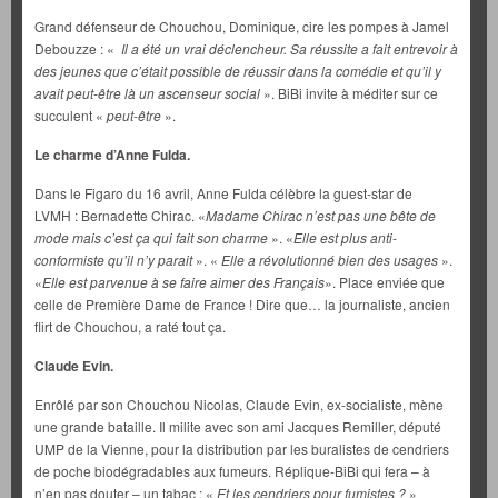
Grand défenseur de Chouchou, Dominique, cire les pompes à Jamel
Debouzze : «
Il a été un vrai déclencheur. Sa réussite a fait entrevoir à
des jeunes que c’était possible de réussir dans la comédie et qu’il y
avait peut-être là un ascenseur social
». BiBi invite à méditer sur ce
succulent «
peut-être
».
Le charme d’Anne Fulda.
Dans le Figaro du 16 avril, Anne Fulda célèbre la guest-star de
LVMH : Bernadette Chirac. «
Madame Chirac n’est pas une bête de
mode mais c’est ça qui fait son charme
». «
Elle est plus
anti-
conformiste qu’il n’y parait
». «
Elle a révolutionné bien des usages
».
«
Elle est parvenue à se faire aimer des Français
». Place enviée que
celle de Première Dame de France ! Dire que… la journaliste, ancien
flirt de Chouchou, a raté tout ça.
Claude Evin.
Enrôlé par son Chouchou Nicolas, Claude Evin, ex-socialiste, mène
une grande bataille. Il milite avec son ami Jacques Remiller, député
UMP de la Vienne, pour la distribution par les buralistes de cendriers
de poche biodégradables aux fumeurs. Réplique-BiBi qui fera – à
n’en pas douter – un tabac : «
Et les cendriers pour fumistes ?
»