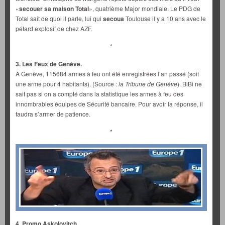
«
secouer sa maison Total
», quatrième Major mondiale. Le PDG de
Total sait de quoi il parle, lui qui
secoua
Toulouse il y a 10 ans avec le
pétard explosif de chez AZF.
*
3. Les Feux de Genève.
A Genève, 115684 armes à feu ont été enregistrées l’an passé (soit
une arme pour 4 habitants). (Source :
la Tribune de Genève
). BiBi ne
sait pas si on a compté dans la statistique les armes à feu des
innombrables équipes de Sécurité bancaire. Pour avoir la réponse, il
faudra s’armer de patience.
*
4. Promo Askolovitch.