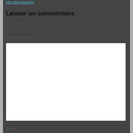
http://bit.ly/subhhf
Laisser un commentaire
Votre adresse e-mail ne sera pas publiée.
Les champs obligatoires sont
indiqués avec
*
Commentaire
*
Nom
*