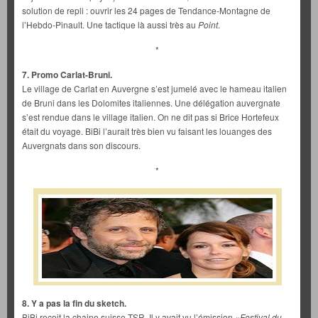
solution de repli : ouvrir les 24 pages de Tendance-Montagne de
l’Hebdo-Pinault. Une tactique là aussi très au
Point
.
*
7. Promo Carlat-Bruni.
Le village de Carlat en Auvergne s’est jumelé avec le hameau italien
de Bruni dans les Dolomites italiennes. Une délégation auvergnate
s’est rendue dans le village italien. On ne dit pas si Brice Hortefeux
était du voyage. BiBi l’aurait très bien vu faisant les louanges des
Auvergnats dans son discours.
*
8. Y a pas la fin du sketch.
BiBi reçoit la chaine suisse TSR. Il y avait vu l’émission «
Festival du