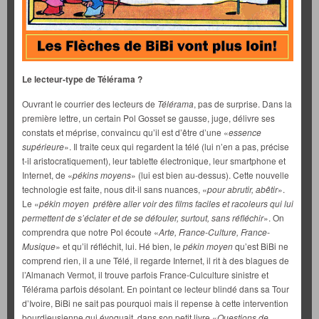
Le lecteur-type de Télérama ?
Ouvrant le courrier des lecteurs de
Télérama
, pas de surprise. Dans la
première lettre, un certain Pol Gosset se gausse, juge, délivre ses
constats et méprise, convaincu qu’il est d’être d’une «
essence
supérieure
». Il traite ceux qui regardent la télé (lui n’en a pas, précise
t-il aristocratiquement), leur tablette électronique, leur smartphone et
Internet, de «
pékins moyens
» (lui est bien au-dessus). Cette nouvelle
technologie est faite, nous dit-il sans nuances, «
pour abrutir, abêtir
».
Le «
pékin moyen préfère aller voir des films faciles et racoleurs qui lui
permettent de s’éclater et de se défouler, surtout, sans réfléchir
». On
comprendra que notre Pol écoute «
Arte, France-Culture, France-
Musique
» et qu’il réfléchit, lui. Hé bien, le
pékin moyen
qu’est BiBi ne
comprend rien, il a une Télé, il regarde Internet, il rit à des blagues de
l’Almanach Vermot, il trouve parfois France-Culculture sinistre et
Télérama parfois désolant. En pointant ce lecteur blindé dans sa Tour
d’Ivoire, BiBi ne sait pas pourquoi mais il repense à cette intervention
bourdieusienne qui évoquait, dans son petit livre «
Questions de