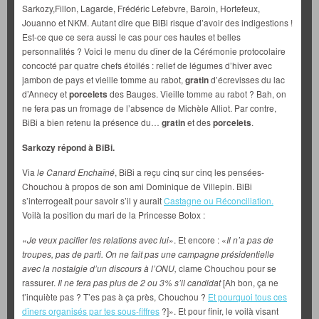
Sarkozy,Fillon, Lagarde, Frédéric Lefebvre, Baroin, Hortefeux,
Jouanno et NKM. Autant dire que BiBi risque d’avoir des indigestions !
Est-ce que ce sera aussi le cas pour ces hautes et belles
personnalités ? Voici le menu du dîner de la Cérémonie protocolaire
concocté par quatre chefs étoilés : relief de légumes d’hiver avec
jambon de pays et vieille tomme au rabot,
gratin
d’écrevisses du lac
d’Annecy et
porcelets
des Bauges. Vieille tomme au rabot ? Bah, on
ne fera pas un fromage de l’absence de Michèle Alliot. Par contre,
BiBi a bien retenu la présence du…
gratin
et des
porcelets
.
Sarkozy répond à BiBi.
Via
le Canard Enchaîné
, BiBi a reçu cinq sur cinq les pensées-
Chouchou à propos de son ami Dominique de Villepin. BiBi
s’interrogeait pour savoir s’il y aurait
Castagne ou Réconciliation.
Voilà la position du mari de la Princesse Botox :
«
Je veux pacifier les relations avec lui
». Et encore : «
Il n’a pas de
troupes, pas de parti. On ne fait pas une campagne présidentielle
avec la nostalgie d’un discours à l’ONU,
clame Chouchou pour se
rassurer.
Il ne fera pas plus de 2 ou 3% s’il candidat
[Ah bon, ça ne
t’inquiète pas ? T’es pas à ça près, Chouchou ?
Et pourquoi tous ces
dîners organisés par tes sous-fiffres
?]». Et pour finir, le voilà visant