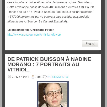
des allocations d’aide alimentaire destinées aux plus démunis
« .
Cette enveloppe passe donc de 400 millions d’euros à 113. Pour la
France : de 78 à 16. Pour le Secours Populaire, c’est par exemple,
«
517000 personnes qui
ne pourront plus accéder aux produits
alimentaires
». (Source :
Le Canard Enchaîné
).
Le dessin est de Christiane Favier.
http://www.artmajeur.com/christianefavier/
Plus>>
DE PATRICK BUISSON À NADINE
MORANO : 7 PORTRAITS AU
VITRIOL.
JUIN 17, 2011
BIBI
NO COMMENTS