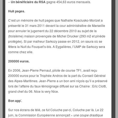
–
Un bénéficiaire du RSA
gagne 454,63 euros mensuels.
Huit pages.
C’est un mémoire de huit pages que Nathalie Kosciusko-Morizet a
présenté le 31 mars 2011 devant la cour administrative de Marseille
pour annuler le jugement du 22 décembre 2010 au sujet de la
(troisième) maison provençale de Michel Drucker (293 m2 et pinède
protégée). Si par malheur Sarkozy passe en 2012, on saura où se
fêtera la Nuit du Fouquet’s-bis. A Eygalières, l’UMP de Sarkozy sera
comme chez elle.
200000 euros.
En 2006, Jean-Pierre Pernaut, pilote de course TF1, avait reçu
200000 euros pour le Trophée Andros de la part du Conseil Général
des Alpes-Maritimes. Jean-Pierre a un bon ami niçois qu’il a préservé
lors de l’affaire du faux-témoignage diffusé sur sa Chaîne : Eric Ciotti,
grand chef du 06. Nice is very Nice.
Bon app’.
Sur nos écrans de télé, ce fut Coluche par-ci, Coluche par là. Le 22
juin, la Commission Européenne annonçait «
une coupe drastique