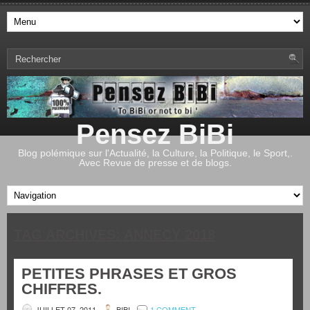
Pensez BiBi
Blog polémique sur l'Actualité, la Culture, la Politique, le Sport,.
Avec Revue de presse et de blogs.
TAG ARCHIVES:
ANNECY 2018
PETITES PHRASES ET GROS
CHIFFRES.
JUILLET 07, 2011
BIBI
1 COMMENT