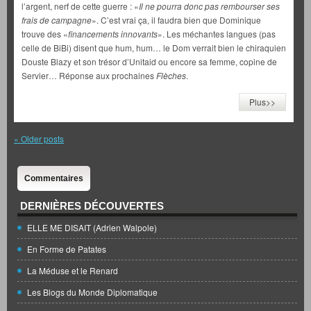
l’argent, nerf de cette guerre : «
Il ne pourra donc pas rembourser ses
frais de campagne
». C’est vrai ça, il faudra bien que Dominique
trouve des «
financements innovants
». Les méchantes langues (pas
celle de BiBi) disent que hum, hum… le Dom verrait bien le chiraquien
Douste Blazy et son trésor d’Unitaid ou encore sa femme, copine de
Servier… Réponse aux prochaines
Flèches
.
Plus>>
«
Older posts
Commentaires
DERNIÈRES DÉCOUVERTES
ELLE ME DISAIT (Adrien Walpole)
En Forme de Patates
La Méduse et le Renard
Les Blogs du Monde Diplomatique