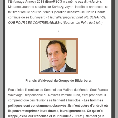
l’Enfumage Annecy 2018 (EuroRSCG n’a même pas dit «
Merci
»).
Madame Jouanno soupire car Sarkozy, voyant la défaite annoncée, se
fait tirer l’oreille pour soutenir l’Opération désastreuse. Notre Chantal
continue de se fourvoyer : «
Il faut aller jusqu’au bout, NE SERAIT-CE
QUE POUR LES CONTRIBUABLES
».
(Source : Le Point du 9 juin)
.
*
Francis Waldvogel du Groupe de Bilderberg.
Peu d’infos filtrent sur ce Sommet des Maitres du Monde. Seul Francis
Waldvogel, responsable du Novartis Venture Fund, s’est prononcé. Il
comprend que ces réunions se tiennent à huit-clos. «
Les hommes
politiques sont constamment observés. Ils n’ont guère d’endroit où
ils peuvent exprimer leurs doutes, leurs ignorances. Ce qui m’a
frappé, c’est leur franchise et leur humilité
». C’est justement ça le