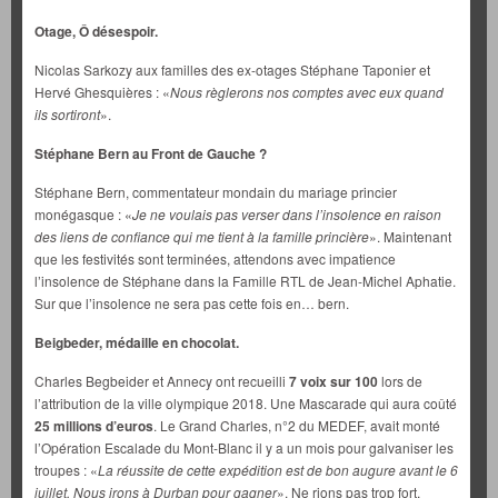
Otage, Ô désespoir.
Nicolas Sarkozy aux familles des ex-otages Stéphane Taponier et
Hervé Ghesquières : «
Nous règlerons nos comptes avec eux quand
ils sortiront
».
Stéphane Bern au Front de Gauche ?
Stéphane Bern, commentateur mondain du mariage princier
monégasque : «
Je ne voulais pas verser dans l’insolence en raison
des liens de confiance qui me tient à la famille princière
». Maintenant
que les festivités sont terminées, attendons avec impatience
l’insolence de Stéphane dans la Famille RTL de Jean-Michel Aphatie.
Sur que l’insolence ne sera pas cette fois en… bern.
Beigbeder, médaille en chocolat.
Charles Begbeider et Annecy ont recueilli
7 voix sur 100
lors de
l’attribution de la ville olympique 2018. Une Mascarade qui aura coûté
25 millions d’euros
. Le Grand Charles, n°2 du MEDEF, avait monté
l’Opération Escalade du Mont-Blanc il y a un mois pour galvaniser les
troupes : «
La réussite de cette expédition est de bon augure avant le 6
juillet. Nous irons à Durban pour gagner
». Ne rions pas trop fort,