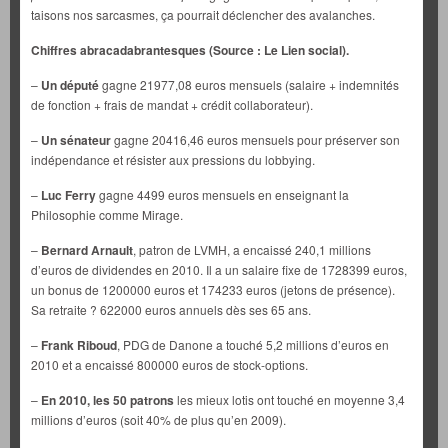
taisons nos sarcasmes, ça pourrait déclencher des avalanches.
Chiffres abracadabrantesques (Source : Le Lien social).
–
Un député
gagne 21977,08 euros mensuels (salaire + indemnités
de fonction + frais de mandat + crédit collaborateur).
–
Un sénateur
gagne 20416,46 euros mensuels pour préserver son
indépendance et résister aux pressions du lobbying.
–
Luc Ferry
gagne 4499 euros mensuels en enseignant la
Philosophie comme Mirage.
–
Bernard Arnault
, patron de LVMH, a encaissé 240,1 millions
d’euros de dividendes en 2010. Il a un salaire fixe de 1728399 euros,
un bonus de 1200000 euros et 174233 euros (jetons de présence).
Sa retraite ? 622000 euros annuels dès ses 65 ans.
–
Frank Riboud
, PDG de Danone a touché 5,2 millions d’euros en
2010 et a encaissé 800000 euros de stock-options.
–
En 2010, les 50 patrons
les mieux lotis ont touché en moyenne 3,4
millions d’euros (soit 40% de plus qu’en 2009).