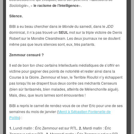
Sociologie
», «
le racisme de l’Intelligence
».
Silence.
BiBi a eu beau chercher dans
le Monde
du samedi, dans le
JDD
dominical, il n’a pas trouvé un
SEUL
mot sur la triple victoire de Denis
Robert sur le Monstre Clearstream. Les deux journaux ne se doutent
même pas que leurs silences sont, eux, très parlants.
Zemmour censuré ?
Il est de bon ton chez certains Intellectuels médiatiques de s’offrir en
victime pour gagner des points de notoriété et rester ainsi dans la
Course à la Gloire. Zemmour et Ivan, le Terrible Rioufol n’y échappent
pas lorsqu’ils se drapent tous deux contre ces méchants Censeurs
(bien sûr fantasmés, bien malades, atteints de Mélenchonite aiguë).
Mais, dieu, que leurs larmes sont émouvantes !
BiBi a repris le carnet de rendez-vous de ce cher Eric pour une de ses
semaines du mois de janvier (
Merci à Sébastien Fontenelle de
Politis
) :
1.
Lundi matin : Éric Zemmour est sur RTL.
2.
Mardi matin : Éric
Zemmour est sur RTL.
3.
Mercredi matin : Éric Zemmour est sur RTL.