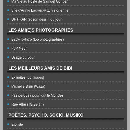
Ma Vie au Poste de Samuel Gontier
Site d'Annie Lacroix-Riz, historienne
URTIKAN (et son dessin du jour)
LES AMI(E)S PHOTOGRAPHES
Back-To-Intro (top photographies)
P0P Neuf
Usage du Jour
LES MEILLEURS AMIS DE BIBI
Extimités (politiques)
Michelle Brun (Waza)
Pas perdus ( pour tout le Monde)
Rue Affre (TG Bertin)
POÈTES, PSYCHO, SOCIO, MUSIKO
Etc-Iste