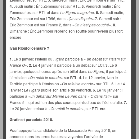
4.
Jeudi matin : Éric Zemmour est sur RTL.
5.
Vendredi matin : Éric
Zemmour est sur RTL et dans
Le Figaro magazine
.
6.
Samedi matin,
Éric Zemmour est sur i-Télé, dans «
Ça se dispute
».
7.
Samedi soir :
Éric Zemmour est sur France 2, dans «
On n’est pas couché
».
8.
Dimanche : Éric Zemmour reprend son souffle pour revenir plus fort
encore.
Ivan Rioufol censuré ?
1.
Le 3 janvier, l’Intello du
Figaro
participe à
« un débat sur l’islam sur
France O»
.
2.
Le 4 janvier, il participe à un débat sur LCI.
3.
Le 6
janvier, quelques heures après son billet dans
Le Figaro,
il participe à
l’émission «
On refait le monde
»
sur RTL.
4.
Le 12 janvier, Ivan le
Terrible participe à l’émission «
On refait le monde
» sur RTL.
5.
Le 14
janvier :
Le Figaro
publie son article du vendredi.
6.
Le 18 janvier : il
participe à
«un débat sur Marine Le Pen dans « C dans l’air»
sur
France 5 – qui est l’un des plus courus points d’eau de l’éditocratie.
7.
Le 20 janvier : retour à «
On refait le monde
», sur RTL
etc
.
Gratin et porcelets 2018.
Pour appuyer la candidature de la Mascarade Annecy 2018, on
annonce dans les terres hautes savoyardes l’arrivée de