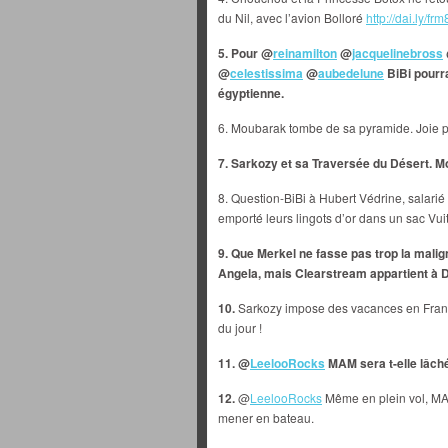
du Nil, avec l’avion Bolloré
http://dai.ly/frm
5. Pour @
reinamilton
@
jacquelinebross
@
celestissima
@
aubedelune
BiBi pourra
égyptienne.
6. Moubarak tombe de sa pyramide. Joie 
7. Sarkozy et sa Traversée du Désert. M
8. Question-BiBi à Hubert Védrine, salarié
emporté leurs lingots d’or dans un sac Vui
9. Que Merkel ne fasse pas trop la malig
Angela, mais Clearstream appartient à 
10.
Sarkozy impose des vacances en France
du jour !
11. @
LeelooRocks
MAM sera t-elle lâché
12.
@
LeelooRocks
Même en plein vol, MA
mener en bateau.