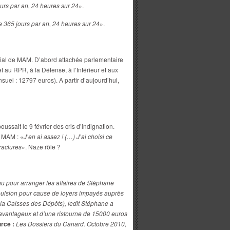
urs par an, 24 heures sur 24
».
e 365 jours par an, 24 heures sur 24
».
ilial de MAM. D’abord attachée parlementaire
et au RPR, à la Défense, à l’Intérieur et aux
suel : 12797 euros). A partir d’aujourd’hui,
ssait le 9 février des cris d’indignation.
t MAM : «
J’en ai assez ! (…) J’ai choisi ce
raclures
». Naze rôle ?
nu pour arranger les affaires de Stéphane
pulsion pour cause de loyers impayés auprès
e la Caisses des Dépôts), ledit Stéphane a
 avantageux et d’une ristourne de 15000 euros
rce :
Les Dossiers du Canard. Octobre 2010,