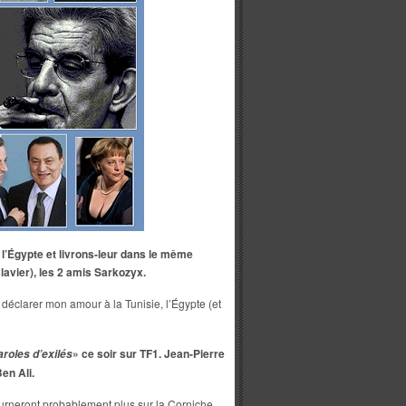
 l’Égypte et livrons-leur dans le même
Clavier), les 2 amis Sarkozyx.
 déclarer mon amour à la Tunisie, l’Égypte (et
» ce soir sur TF1. Jean-Pierre
aroles d’exilés
en Ali.
urneront probablement plus sur la Corniche