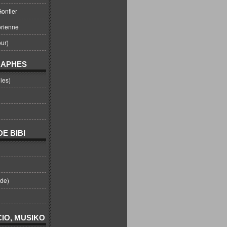
ontier
orienne
ur)
RAPHES
ies)
E BIBI
nde)
IO, MUSIKO