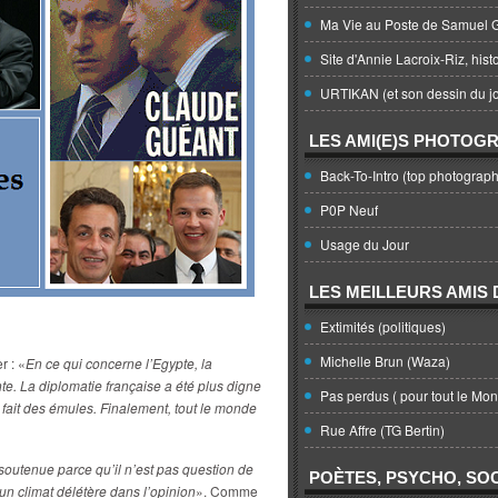
Ma Vie au Poste de Samuel G
Site d'Annie Lacroix-Riz, hist
URTIKAN (et son dessin du jo
LES AMI(E)S PHOTOG
Back-To-Intro (top photograph
P0P Neuf
Usage du Jour
LES MEILLEURS AMIS D
Extimités (politiques)
Michelle Brun (Waza)
r : «
En ce qui concerne l’Egypte, la
e. La diplomatie française a été plus digne
Pas perdus ( pour tout le Mo
e fait des émules. Finalement, tout le monde
Rue Affre (TG Bertin)
i soutenue parce qu’il n’est pas question de
POÈTES, PSYCHO, SOC
 un climat délétère dans l’opinion
». Comme