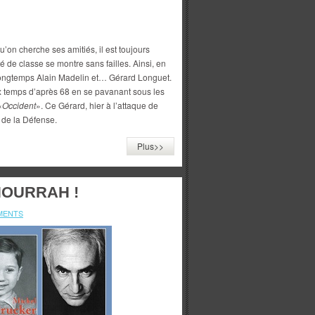
’on cherche ses amitiés, il est toujours
té de classe se montre sans failles. Ainsi, en
longtemps Alain Madelin et… Gérard Longuet.
ux temps d’après 68 en se pavanant sous les
«
Occident
». Ce Gérard, hier à l’attaque de
de la Défense.
Plus>>
HOURRAH !
MENTS