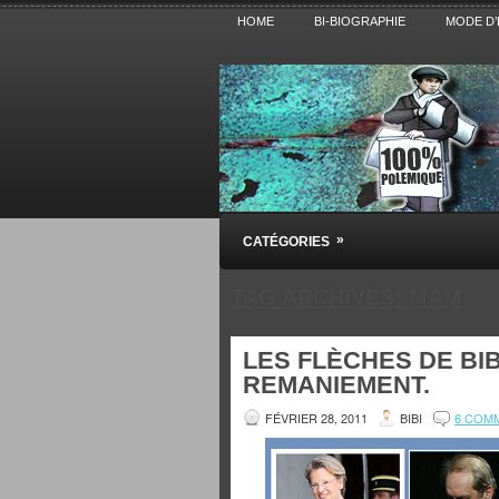
HOME
BI-BIOGRAPHIE
MODE D’
Pensez BiBi
»
CATÉGORIES
Blog polémique sur l'Actualité, la Cultur
TAG ARCHIVES:
MAM
LES FLÈCHES DE BIB
REMANIEMENT.
FÉVRIER 28, 2011
BIBI
6 COM