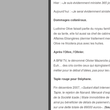
Hier : «
Je suis évidemment ministre 365 jo
Aujourd’hui : «
Je serai évidemment sinistr
Dommages collatéraux.
Ludivine Olive faisait partie du noyau fam
de sa tante, elle fut aussi sa chef de cabin
Affaires Etrangères (dernier traitement men
Olive ne fricotera plus avec les huiles.
Après l’Olive, l’Olivier.
A BFM TV, le dénommé Olivier Mazerolle pou
Euh… des cris contre ceux qui épinglaien
métier pour le débat d’idées, pas pour les 
Tapie rouge pour Stéphane.
Fin décembre 2007, «
Guéant était interve
Tapie, le rejeton de Nanard. Menacé d’ex
de la Société Icade ( filiale immobilière d
ainsi pu bénéficier de délais de paiement
sur une dette totale de 89000 euros
». (
Sou