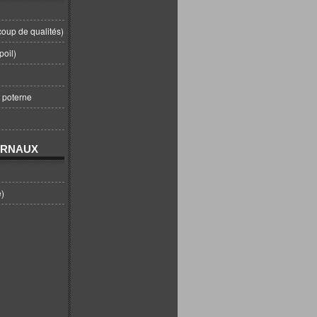
coup de qualités)
poil)
t poterne
URNAUX
e)