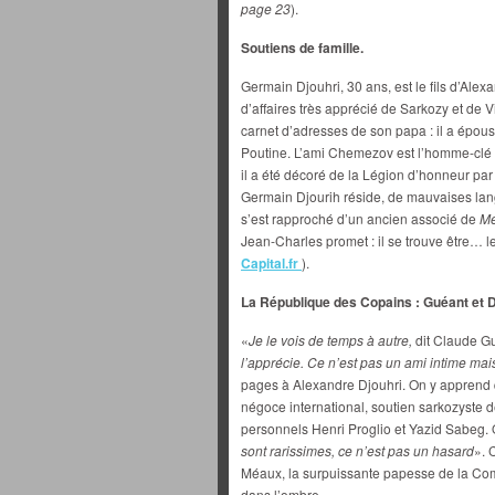
page 23
).
Soutiens de famille.
Germain Djouhri, 30 ans, est le fils d’Ale
d’affaires très apprécié de Sarkozy et de Vil
carnet d’adresses de son papa : il a épou
Poutine. L’ami Chemezov est l’homme-clé d
il a été décoré de la Légion d’honneur pa
Germain Djourih réside, de mauvaises lan
s’est rapproché d’un ancien associé de
Me
Jean-Charles promet : il se trouve être… 
Capital.fr
).
La République des Copains : Guéant et D
«
Je le vois de temps à autre,
dit Claude Gu
l’apprécie. Ce n’est pas un ami intime mais
pages à Alexandre Djouhri. On y apprend 
négoce international, soutien sarkozyste 
personnels Henri Proglio et Yazid Sabeg. O
sont rarissimes, ce n’est pas un hasard
». 
Méaux, la surpuissante papesse de la Com’
dans l’ombre.