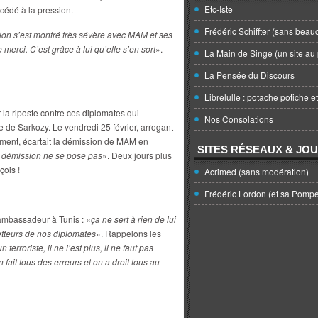
Etc-Iste
cédé à la pression.
Frédéric Schiffter (sans beau
llon s’est montré très sévère avec MAM et ses
 merci. C’est grâce à lui qu’elle s’en sort
».
La Main de Singe (un site au 
La Pensée du Discours
Librelulle : potache potiche e
 la riposte contre ces diplomates qui
Nos Consolations
re de Sarkozy. Le vendredi 25 février, arrogant
nement, écartait la démission de MAM en
SITES RÉSEAUX & JO
 démission ne se pose pas
». Deux jours plus
çois !
Acrimed (sans modération)
Frédéric Lordon (et sa Pomp
 ambassadeur à Tunis : «
ça ne sert à rien de lui
etteurs de nos diplomates
». Rappelons les
 terroriste, il ne l’est plus, il ne faut pas
n fait tous des erreurs et on a droit tous au