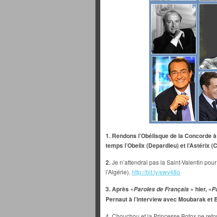
1. Rendons l’Obélisque de la Concorde à
temps l’Obelix (Depardieu) et l’Astérix (
2.
Je n’attendrai pas la Saint-Valentin pour
l’Algérie).
http://bit.ly/ewv48o
3. Après «
» hier, «
Paroles de Français
P
Pernaut à l’interview avec Moubarak et B
4. Chouchou et la Princesse Botox ne reto