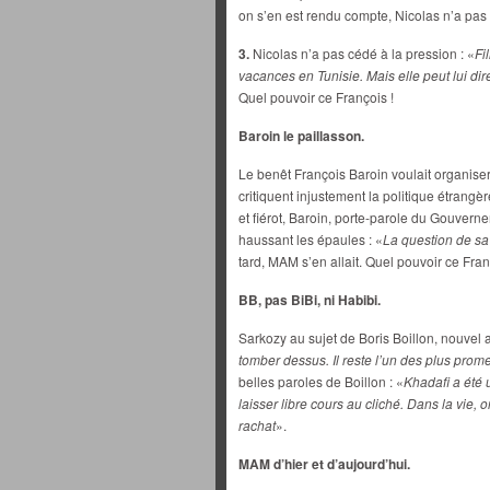
on s’en est rendu compte, Nicolas n’a pas 
3.
Nicolas n’a pas cédé à la pression : «
Fi
vacances en Tunisie. Mais elle peut lui dire
Quel pouvoir ce François !
Baroin le paillasson.
Le benêt François Baroin voulait organiser
critiquent injustement la politique étrangè
et fiérot, Baroin, porte-parole du Gouver
haussant les épaules : «
La question de sa
tard, MAM s’en allait. Quel pouvoir ce Fran
BB, pas BiBi, ni Habibi.
Sarkozy au sujet de Boris Boillon, nouvel
tomber dessus. Il reste l’un des plus prom
belles paroles de Boillon : «
Khadafi a été un
laisser libre cours au cliché. Dans la vie, o
rachat
».
MAM d’hier et d’aujourd’hui.