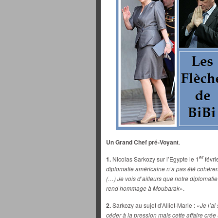
Un Grand Chef pré-Voyant
.
er
1.
Nicolas Sarkozy sur l’Egypte le 1
févrie
diplomatie américaine n’a pas été cohérent
(…) Je vois d’ailleurs que notre diplomati
rend hommage à Moubarak
».
2.
Sarkozy au sujet d’Alliot-Marie : «
Je l’a
céder à la pression mais cette affaire crée