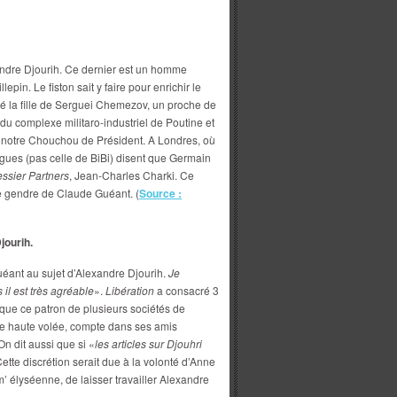
xandre Djourih. Ce dernier est un homme
lepin. Le fiston sait y faire pour enrichir le
sé la fille de Serguei Chemezov, un proche de
u complexe militaro-industriel de Poutine et
r notre Chouchou de Président. A Londres, où
gues (pas celle de BiBi) disent que Germain
ssier Partners
, Jean-Charles Charki. Ce
le gendre de Claude Guéant. (
Source :
jourih.
éant au sujet d’Alexandre Djourih.
Je
 il est très agréable
».
Libération
a consacré 3
que ce patron de plusieurs sociétés de
de haute volée, compte dans ses amis
n dit aussi que si «
les articles sur Djouhri
Cette discrétion serait due à la volonté d’Anne
 élyséenne, de laisser travailler Alexandre