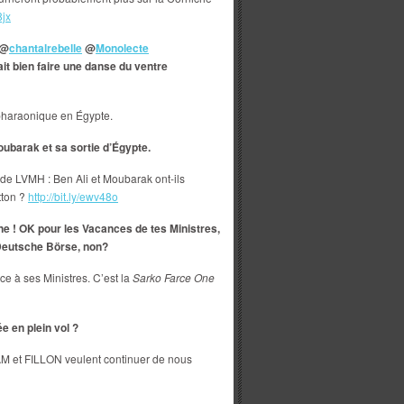
8jx
@
chantalrebelle
@
Monolecte
it bien faire une danse du ventre
pharaonique en Égypte.
oubarak et sa sortie d’Égypte.
 de LVMH : Ben Ali et Moubarak ont-ils
tton ?
http://bit.ly/ewv48o
ne ! OK pour les Vacances de tes Ministres,
Deutsche Börse, non?
 à ses Ministres. C’est la
Sarko Farce One
e en plein vol ?
M et FILLON veulent continuer de nous