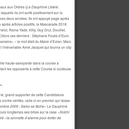
rnaux aux Ordres (
Le Dauphiné Libéré
,
c laquelle ils ont surfé positivement sur la
ces deux années. Ils ont appuyé page après
fs après articles positifs, la Mascarade 2018
elot, Rama Yade, Killy, Guy Drut, Douillet,
 Citons ces derniers : Stéphane Fouks d’Euro
parrains
» – le mot était du Maire d’Evian, Marc
 l’inénarrable Aimé Jacquet qui tourna un clip
Ville haute-savoyarde dans la course à
ultant les opposants à cette Course si coûteuse
».
né, grand supporter de cette Candidature
s contre-vérités, celle-ci en premier qui laisse
embre 2009 : Sarko se fâche
» Le Dauphiné
epuis longtemps ses billes sur la case «
Sotchi
iré «
la sonnette d’alarme pour éviter de