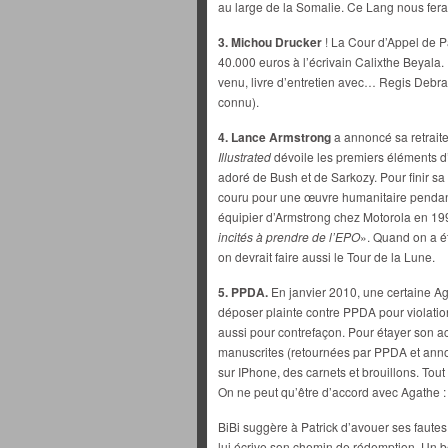
au large de la Somalie. Ce Lang nous fera 
3. Michou Drucker
! La Cour d’Appel de P
40.000 euros à l’écrivain Calixthe Beyala. I
venu, livre d’entretien avec… Regis Debr
connu).
4. Lance Armstrong
a annoncé sa retrai
Illustrated
dévoile les premiers éléments d’
adoré de Bush et de Sarkozy. Pour finir sa 
couru pour une œuvre humanitaire pendan
équipier d’Armstrong chez Motorola en 1995
incités à prendre de l’EPO
». Quand on a é
on devrait faire aussi le Tour de la Lune.
5. PPDA.
En janvier 2010, une certaine 
déposer plainte contre PPDA pour violatio
aussi pour contrefaçon. Pour étayer son acc
manuscrites (retournées par PPDA et annot
sur IPhone, des carnets et brouillons. Tout
On ne peut qu’être d’accord avec Agathe 
BiBi suggère à Patrick d’avouer ses faute
lui écrive son chemin de rédemption. Un be