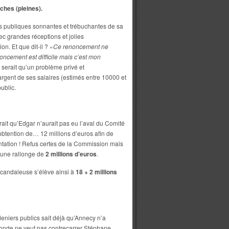
ches (pleines).
s publiques sonnantes et trébuchantes de sa
c grandes réceptions et jolies
n. Et que dit-il ? «
Ce renoncement ne
oncement est difficile mais c’est mon
e serait qu’un problème privé et
’argent de ses salaires (estimés entre 10000 et
ublic.
ait qu’Edgar n’aurait pas eu l’aval du Comité
obtention de… 12 millions d’euros afin de
ntation ! Refus certes de la Commission mais
 une rallonge de
2 millions d’euros
.
 scandaleuse s’élève ainsi à
18 + 2 millions
niers publics sait déjà qu’Annecy n’a
onde ne veut pas contrecarrer Stéphane