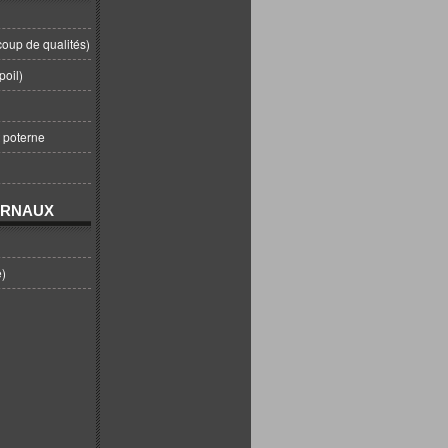
coup de qualités)
poil)
t poterne
URNAUX
e)