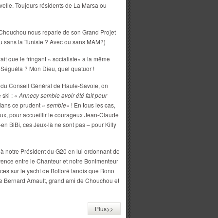
velle. Toujours résidents de La Marsa ou
Chouchou nous reparle de son Grand Projet
ou sans la Tunisie ? Avec ou sans MAM?)
ait que le fringant « socialiste» a la même
 Séguéla ? Mon Dieu, quel quatuor !
 du Conseil Général de Haute-Savoie, on
 ski : «
Annecy semble avoir été fait pour
dans ce prudent «
semble
» ! En tous les cas,
 eux, pour accueillir le courageux Jean-Claude
-en BiBi, ces Jeux-là ne sont pas – pour Killy
à notre Président du G20 en lui ordonnant de
érence entre le Chanteur et notre Bonimenteur
es sur le yacht de Bolloré tandis que Bono
e Bernard Arnault, grand ami de Chouchou et
Plus>>