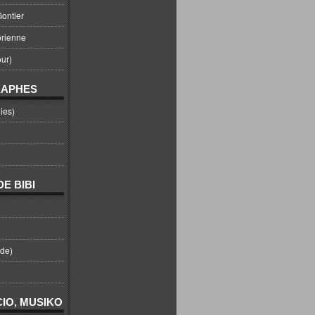
ontier
orienne
ur)
RAPHES
ies)
E BIBI
nde)
IO, MUSIKO