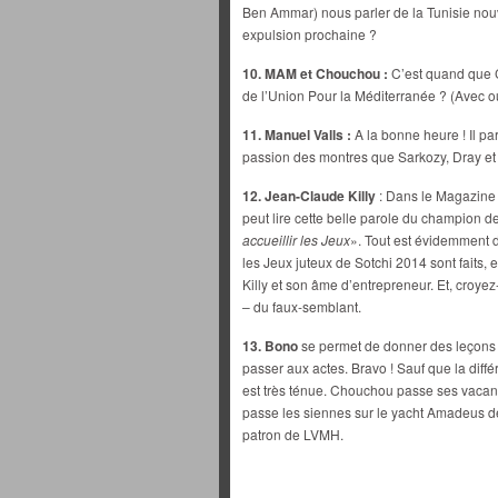
Ben Ammar) nous parler de la Tunisie nou
expulsion prochaine ?
10. MAM et Chouchou :
C’est quand que 
de l’Union Pour la Méditerranée ? (Avec 
11. Manuel Valls :
A la bonne heure ! Il par
passion des montres que Sarkozy, Dray et
12. Jean-Claude Killy
: Dans le Magazine
peut lire cette belle parole du champion de
accueillir les Jeux
». Tout est évidemment 
les Jeux juteux de Sotchi 2014 sont faits,
Killy et son âme d’entrepreneur. Et, croyez
– du faux-semblant.
13. Bono
se permet de donner des leçons 
passer aux actes. Bravo ! Sauf que la diff
est très ténue. Chouchou passe ses vacanc
passe les siennes sur le yacht Amadeus d
patron de LVMH.