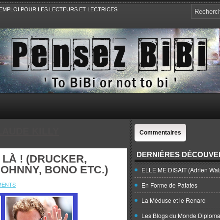
EMPLOI POUR LES LECTEURS ET LECTRICES.
e, la Politique, le Sport,. Avec Revue de presse et de blogs.
LAUDE KILLY
Commentaires
DERNIÈRES DÉCOUVE
LÀ ! (DRUCKER,
 JOHNNY, BONO ETC.)
ELLE ME DISAIT (Adrien Wal
MENTS
En Forme de Patates
La Méduse et le Renard
Les Blogs du Monde Diploma