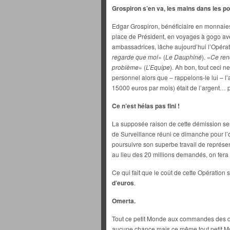
Grospiron s’en va, les mains dans les po
Edgar Grospiron, bénéficiaire en monnaie
place de Président, en voyages à gogo ave
ambassadrices, lâche aujourd’hui l’Opératio
regarde que moi
» (
Le Dauphiné
). «
Ce ren
problème
» (
L’Equipe
). Ah bon, tout ceci n
personnel alors que – rappelons-le lui – l
15000 euros par mois) était de l’argent… p
Ce n’est hélas pas fini !
La supposée raison de cette démission ser
de Surveillance réuni ce dimanche pour l’
poursuivre son superbe travail de représe
au lieu des 20 millions demandés, on fera
Ce qui fait que le coût de cette Opération
d’euros
.
Omerta.
Tout ce petit Monde aux commandes des de
aucune chance mais ce même tout petit M