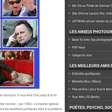
Ma Vie au Poste de Samuel G
Site d'Annie Lacroix-Riz, hist
URTIKAN (et son dessin du jo
LES AMI(E)S PHOTOG
Back-To-Intro (top photograph
P0P Neuf
Usage du Jour
LES MEILLEURS AMIS D
Extimités (politiques)
Michelle Brun (Waza)
Pas perdus ( pour tout le Mo
e Goncourt. Il nous fera Che jusqu’à la fin.
Rue Affre (TG Bertin)
 d’être nommé – par l’ONU- Conseiller spécial
POÈTES, PSYCHO, SOC
era les questions juridiques liées à la piraterie