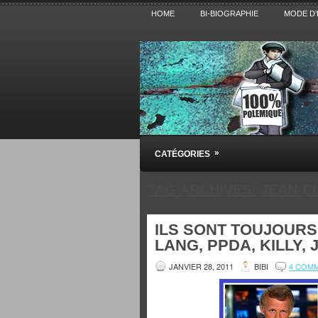
HOME
BI-BIOGRAPHIE
MODE D’
Pensez BiBi
»
CATÉGORIES
Blog polémique sur l'Actualité, la Cultur
TAG ARCHIVES:
JEAN-C
ILS SONT TOUJOURS 
LANG, PPDA, KILLY,
JANVIER 28, 2011
BIBI
4 COM