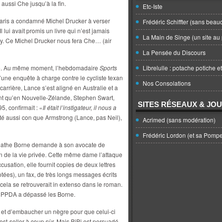
aussi Che jusqu’à la fin.
Etc-Iste
aris a condamné Michel Drucker à verser
Frédéric Schiffter (sans beau
l lui avait promis un livre qui n’est jamais
La Main de Singe (un site au 
ay. Ce Michel Drucker nous fera Che… (air
La Pensée du Discours
te. Au même moment, l’hebdomadaire
Sports
Librelulle : potache potiche e
une enquête à charge contre le cycliste texan
Nos Consolations
carrière, Lance s’est aligné en Australie et a
t qu’en Nouvelle-Zélande, Stephen Swart,
SITES RÉSEAUX & JO
, confirmait : «
Il était l’instigateur, il nous a
té aussi con que Armstrong (Lance, pas Neil),
Acrimed (sans modération)
Frédéric Lordon (et sa Pomp
Agathe Borne demande à son avocate de
n de la vie privée. Cette même dame l’attaque
usation, elle fournit copies de deux lettres
ées), un fax, de très longs messages écrits
 cela se retrouverait in extenso dans le roman.
: PPDA a dépassé les Borne.
s et d’embaucher un nègre pour que celui-ci
st-seller à coup sûr. Mais BiBi est persuadé