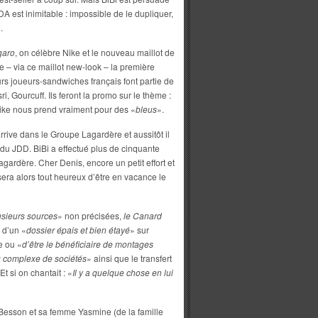
A est inimitable : impossible de le dupliquer,
.
garo
, on célèbre Nike et le nouveau maillot de
 – via ce maillot new-look – la première
rs joueurs-sandwiches français font partie de
, Gourcuff. Ils feront la promo sur le thème :
 Nike nous prend vraiment pour des «
bleus
».
rive dans le Groupe Lagardère et aussitôt il
du JDD. BiBi a effectué plus de cinquante
Lagardère. Cher Denis, encore un petit effort et
era alors tout heureux d’être en vacance le
usieurs sources
» non précisées,
le Canard
 d’un «
dossier épais et bien étayé
» sur
e ou «
d’être le bénéficiaire de montages
 complexe de sociétés
» ainsi que le transfert
t si on chantait : «
Il y a quelque chose en lui
Besson et sa femme Yasmine (de la famille