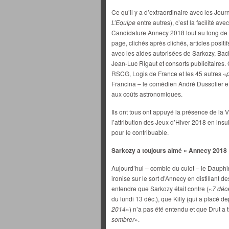
Ce qu’il y a d’extraordinaire avec les Jou
L’Equipe
entre autres), c’est la facilité ave
Candidature Annecy 2018 tout au long de 
page, clichés après clichés, articles positi
avec les aides autorisées de Sarkozy, Bach
Jean-Luc Rigaut et consorts publicitaires.
RSCG, Logis de France et les 45 autres «
Francina – le comédien André Dussolier et
aux coûts astronomiques.
Ils ont tous ont appuyé la présence de la 
l’attribution des Jeux d’Hiver 2018 en ins
pour le contribuable.
Sarkozy a toujours aimé « Annecy 2018 
Aujourd’hui – comble du culot – le Dauphi
ironise sur le sort d’Annecy en distillant de
entendre que Sarkozy était contre («
7 déc
du lundi 13 déc.), que Killy (qui a placé d
2014
») n’a pas été entendu et que Drut a t
sombrer
».