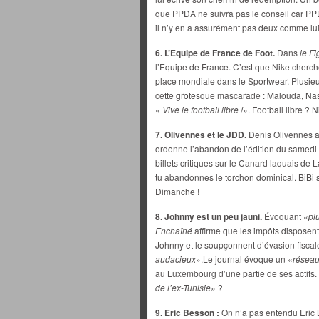
que PPDA ne suivra pas le conseil car PPD
il n’y en a assurément pas deux comme lui
6. L’Equipe de France de Foot.
Dans
le Fi
l’Equipe de France. C’est que Nike cherche
place mondiale dans le Sportwear. Plusieu
cette grotesque mascarade : Malouda, Nasri
«
Vive le football libre !
». Football libre ?
7. Olivennes et le JDD.
Denis Olivennes ar
ordonne l’abandon de l’édition du samedi 
billets critiques sur le Canard laquais de 
tu abandonnes le torchon dominical. BiBi s
Dimanche !
8. Johnny est un peu jauni.
Évoquant «
pl
Enchaîné
affirme que les impôts disposent
Johnny et le soupçonnent d’évasion fiscal
audacieux
».Le journal évoque un «
réseau
au Luxembourg d’une partie de ses actifs. E
de l’ex-Tunisie
» ?
9. Eric Besson :
On n’a pas entendu Eric 