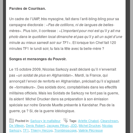
Paroles de Courtisan.
Un cadre de l’UMP, très mysogine, fait dans l’anti-bling-bling pour sa
campagne électorale : «
Pas de cotillons, ni de langues de belles-
mères
». Plus loin, il confesse : «
L’important pour moi est qu’il y ait ma
photo dans le quotidien
local dimanche et pas qu’il y ait un sujet d’une
minute au mieux samedi soir sur TF1
». Et lorsque ton Chef fait 120
minutes TF1 le lundi soir, tu fais la fête avec ta belle-mère ?
Songes et mensonges du Pouvoir.
Le 15 octobre 2009, Nicolas Sarkozy avait déclaré qu’il n’enverrait
pas «
un soldat de plus en Afghanistan
». Mardi, la France, qui
annonçait l’envoi de renforts en Afghanistan, précisait qu’il s’agissait
de «f
ormateurs
». Des soldats donc, comptabilisés dans les effectifs
militaires officiels. Mais les Soldats de Sarkozy ne font pas la guerre,
ils aident Michel Drucker dans sa préparation à son émission
spéciale sur notre Grande Muette présente à Kandahar. Pas de la
guerre, ça ? Si, de la guerre idéologique.
Posted in:
Sarkozy le malfaiteur
Tags:
Arlette Chabot
,
Clearstream
,
De Villepin
,
Denis Robert
,
Jacques Pilhan
,
JDD
,
Michel Drucker
,
Nicolas
Sarkozy
,
TF1
,
Thierry Herzog
,
Trombinoscope
,
Valérie Pécresse