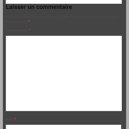
Laisser un commentaire
Votre adresse e-mail ne sera pas publiée.
Les champs obligatoires sont
indiqués avec
*
Commentaire
*
Nom
*