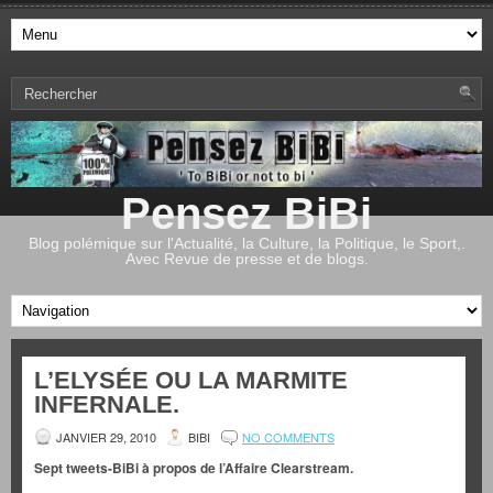
Pensez BiBi
Blog polémique sur l'Actualité, la Culture, la Politique, le Sport,.
Avec Revue de presse et de blogs.
L’ELYSÉE OU LA MARMITE
INFERNALE.
JANVIER 29, 2010
BIBI
NO COMMENTS
Sept tweets-BiBi à propos de l’Affaire Clearstream.