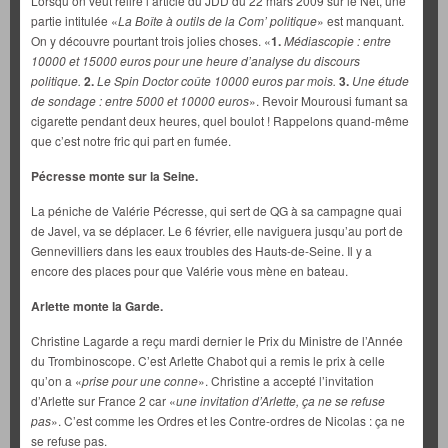
Lorsqu’on veut relire l’article du JDD du 22 mars 2009 sur le Net, une
partie intitulée «
La Boîte à outils de la Com’ politique
» est manquant.
On y découvre pourtant trois jolies choses. «
1.
Médiascopie : entre
10000 et 15000 euros pour une heure d’analyse du discours
politique.
2.
Le Spin Doctor coûte 10000 euros par mois.
3.
Une étude
de sondage : entre 5000 et 10000 euros
». Revoir Mourousi fumant sa
cigarette pendant deux heures, quel boulot ! Rappelons quand-même
que c’est notre fric qui part en fumée.
Pécresse monte sur la Seine.
La péniche de Valérie Pécresse, qui sert de QG à sa campagne quai
de Javel, va se déplacer. Le 6 février, elle naviguera jusqu’au port de
Gennevilliers dans les eaux troubles des Hauts-de-Seine. Il y a
encore des places pour que Valérie vous mène en bateau.
Arlette monte la Garde.
Christine Lagarde a reçu mardi dernier le Prix du Ministre de l’Année
du Trombinoscope. C’est Arlette Chabot qui a remis le prix à celle
qu’on a «
prise pour une conne
». Christine a accepté l’invitation
d’Arlette sur France 2 car «
une invitation d’Arlette, ça ne se refuse
pas
». C’est comme les Ordres et les Contre-ordres de Nicolas : ça ne
se refuse pas.