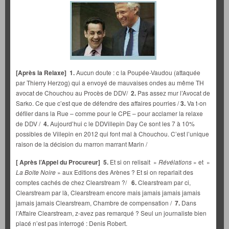
[Après la Relaxe] 1.
Aucun doute : c la Poupée-Vaudou (attaquée
par Thierry Herzog) qui a envoyé de mauvaises ondes au même TH
avocat de Chouchou au Procès de DDV/
2.
Pas assez mur l’Avocat de
Sarko. Ce que c’est que de défendre des affaires pourries /
3.
Va t-on
défiler dans la Rue – comme pour le CPE – pour acclamer la relaxe
de DDV /
4.
Aujourd’hui c le DDVillepin Day Ce sont les 7 à 10%
possibles de Villepin en 2012 qui font mal à Chouchou. C’est l’unique
raison de la décision du marron marrant Marin /
[ Après l’Appel du Procureur]
5.
Et si on relisait »
Révélations
» et »
La Boite Noire
» aux Editions des Arènes ? Et si on reparlait des
comptes cachés de chez Clearstream ?/
6.
Clearstream par ci,
Clearstream par là, Clearstream encore mais jamais jamais jamais
jamais jamais Clearstream, Chambre de compensation /
7.
Dans
l’Affaire Clearstream, z-avez pas remarqué ? Seul un journaliste bien
placé n’est pas interrogé : Denis Robert.