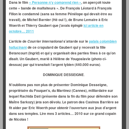
Dans le film
« Personne n’y comprend rien »
, on aperçoit toute
cette « bande de malfaiteurs ». De François Léotard à François
Fillon le condamné (sans sa femme Pénélope qui devait être au
travail), de Michel Barnier (Hé oui !), de Bruno Lemaire à Eric
Woerth et Thierry Gaubert que j’avais épinglé
ici article en
octobre… 2011
L’article de
s’attarde sur le
palais colombien
Courrier International
hallucinant
de ce crapulard de Gaubert qui y recevait la fille
Betancourt (Ingrid) et qui y organisait des parties fines à ce qu’on
disait. Un Gaubert, marié à Hélène de Yougoslavie (photo ci-
dessus) par qui transitait l’argent lybien (440.000 euros)
.
DOMINIQUE DESSEIGNE
.
N’oublions pas non plus de présenter Dominique Desseigne,
propriétaire du Fouquet’s, du Martinez (Cannes), milliardaire sur
lequel Rachida Dati (présente dans la fin du film pour défendre son
Maître Sarkozy) jeta son dévolu. Le patron des Casinos Barrière se
fit aider par Eric Woerth pour obtenir l’ouverture aux jeux d’argent
dans ses temples. Lire mes 3 articles… 2010 sur ce grand copain
de Nicolas !