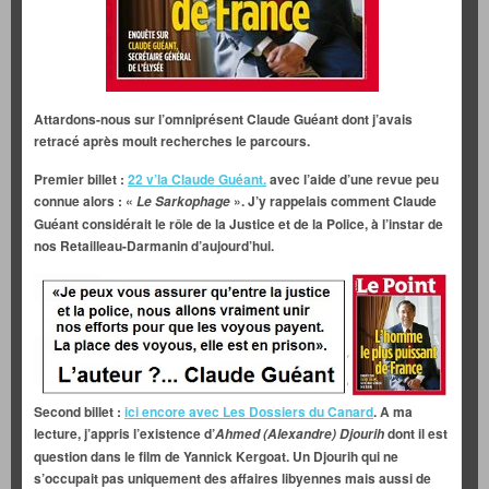
Attardons-nous sur l’omniprésent Claude Guéant dont j’avais
retracé après moult recherches le parcours.
Premier billet :
22 v’la Claude Guéant.
avec l’aide d’une revue peu
connue alors : «
». J’y rappelais comment Claude
Le Sarkophage
Guéant considérait le rôle de la Justice et de la Police, à l’instar de
nos Retailleau-Darmanin d’aujourd’hui.
Second billet :
ici encore avec Les Dossiers du Canard
. A ma
lecture, j’appris l’existence d’
dont il est
Ahmed (Alexandre) Djourih
question dans le film de Yannick Kergoat. Un Djourih qui ne
s’occupait pas uniquement des affaires libyennes mais aussi de