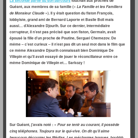
La seconde partie du son parcours
touchait aux proches de
Guéant, aux membres de sa famille («
La Famille et les Familiers
»). Il y était question du fiston François,
de Monsieur Claude
lobbyiste, grand ami de Bernard Laporte et Basile Boli mais
aussi… d’Alexandre Djourih. Sur ce dernier, intermédiaire
corrupteur, il n’est pas précisé que son fiston,
Germain, avait
épousé la fille d’un proche de Poutine, Serguei Chemezov. De
même – c’est curieux – il n’est pas dit un seul mot dans le film que
ce même Alexandre Djourih connaissait bien Dominique De
Villepin et qu’il avait essayé de jouer le réconciliateur entre ce
même Dominique de Villepin et… Sarkozy !
Sur Guéant, j’avais noté : «
Pour se tenir au courant, il possède
cinq téléphones. Toujours sur le qui-vive. On dit qu’il aime
beaucoup décrypter les Médias. Les méchantes langues, bouhhh,