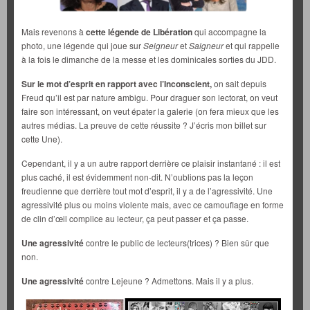
Mais revenons à
cette légende de Libération
qui accompagne la
photo, une légende qui joue sur
Seigneur
et
Saigneur
et qui rappelle
à la fois le dimanche de la messe et les dominicales sorties du JDD.
Sur le mot d’esprit en rapport avec l’Inconscient,
on sait depuis
Freud qu’il est par nature ambigu. Pour draguer son lectorat, on veut
faire son intéressant, on veut épater la galerie (on fera mieux que les
autres médias. La preuve de cette réussite ? J’écris mon billet sur
cette Une).
Cependant, il y a un autre rapport derrière ce plaisir instantané : il est
plus caché, il est évidemment non-dit. N’oublions pas la leçon
freudienne que derrière tout mot d’esprit, il y a de l’agressivité. Une
agressivité plus ou moins violente mais, avec ce camouflage en forme
de clin d’œil complice au lecteur, ça peut passer et ça passe.
Une agressivité
contre le public de lecteurs(trices) ? Bien sûr que
non.
Une agressivité
contre Lejeune ? Admettons. Mais il y a plus.