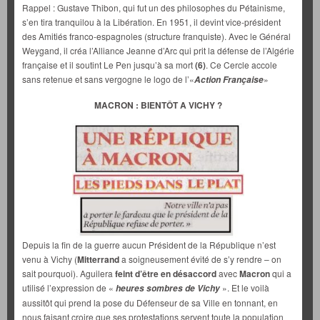
Rappel : Gustave Thibon, qui fut un des philosophes du Pétainisme,
s’en tira tranquilou à la Libération. En 1951, il devint vice-président
des Amitiés franco-espagnoles (structure franquiste). Avec le Général
Weygand, il créa l’Alliance Jeanne d’Arc qui prit la défense de l’Algérie
française et il soutint Le Pen jusqu’à sa mort
(6)
. Ce Cercle accole
sans retenue et sans vergogne le logo de l’«
»
Action Française
MACRON : BIENTÔT A VICHY ?
Depuis la fin de la guerre aucun Président de la République n’est
venu à Vichy (
Mitterrand
a soigneusement évité de s’y rendre – on
sait pourquoi). Aguilera
feint d’être en désaccord
avec
Macron
qui a
utilisé l’expression de «
». Et le voilà
heures sombres de Vichy
aussitôt qui prend la pose du Défenseur de sa Ville en tonnant, en
nous faisant croire que ses protestations servent toute la population