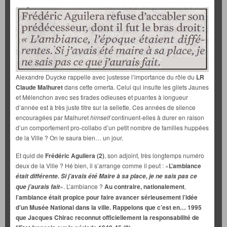
Alexandre Duycke rappelle avec justesse l’importance du rôle du
LR
Claude Malhuret
dans cette omerta. Celui qui insulte les gilets Jaunes
et Mélenchon avec ses tirades odieuses et puantes à longueur
d’année est à très juste titre sur la sellette. Ces années de silence
encouragées par Malhuret
himself
continuent-elles à durer en raison
d’un comportement pro-collabo d’un petit nombre de familles huppées
de la Ville ? On le saura bien… un jour.
Et quid de
Frédéric Aguilera (2)
, son adjoint, très longtemps numéro
deux de la Ville ? Hé bien, il s’arrange comme il peut : «
L’ambiance
était différente. Si j’avais été Maire à sa place, je ne sais pas ce
». L’ambiance ?
Au contraire,
nationalement
,
que j’aurais fait
l’ambiance était propice pour faire avancer sérieusement l’idée
d’un Musée National dans la ville. Rappelons que c’est en… 1995
que Jacques Chirac reconnut officiellement la responsabilité de