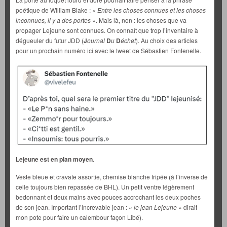
poétique de William Blake : «
Entre les choses connues et les choses
inconnues, il y a des portes
». Mais là, non : les choses que va
propager Lejeune sont connues. On connaît que trop l’inventaire à
dégueuler du futur JDD (
J
ournal
D
u
D
échet
). Au choix des articles
pour un prochain numéro ici avec le tweet de Sébastien Fontenelle.
Lejeune est en plan moyen
.
Veste bleue et cravate assortie, chemise blanche fripée (à l’inverse de
celle toujours bien repassée de BHL). Un petit ventre légèrement
bedonnant et deux mains avec pouces accrochant les deux poches
de son jean. Important l’increvable jean : «
le jean Lejeune
» dirait
mon pote pour faire un calembour façon Libé).