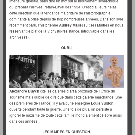
intérieure globale, sans dire un mot sur le mouvement synarchique
qui prépara l’arrivée Pétain-Laval dès 1934. C’est d’ailleurs hélas
cette direction que la tendance majoritaire de l’historiographie
dominante a prise depuis de trop nombreuses années. Dans son livre
récemment paru, l’historienne
Audrey Mallet
suit ses Maîtres en nous
resservant le plat de la Vichysto-résistance, introuvable dans les
archives
(1)
.
OUBLI
Alexandre Duyck
cite les galeries d’art à proximité de l’Office du
Tourisme mais oublie de dire que dans cette galerie marchande (une
des premières de France), il y avait une enseigne
Louis Vuitton
,
ouverte pendant toute la guerre. Une fois de plus, on persiste à
ignorer le nazisme de toute cette famille mondialement célèbre aussi
dans ces années.
LES MAIRES EN QUESTION.