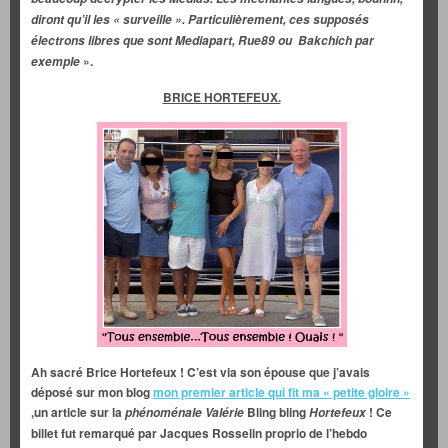
diront qu’il les « surveille ». Particulièrement, ces supposés
électrons libres que sont Mediapart, Rue89 ou Bakchich par
».
exemple
BRICE HORTEFEUX.
Ah sacré Brice Hortefeux ! C’est via son épouse que j’avais
déposé sur mon blog
mon premier article qui fit ma « petite gloire »
,un article sur la
Bling bling
! Ce
phénoménale Valérie
Hortefeux
billet fut remarqué par Jacques Rosselin proprio de l’hebdo