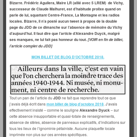
Bizarre. Frédéric Aguilera, Maire LR (allié avec 5 LREM) de Vichy,
successeur de Claude Malhuret, est d’habitude prolixe quand on
parle de lui, squattant Centre-France, La Montagne et les radios
locales. Bizarre, il n’a posté aucun tweet à propos de la double
page du JDD de ce dimanche sur l’absence de mémoire du Vichy
d’aujourd’hui. Il faut dire que l’article d’Alexandre Duyck, malgré
ses manques, ne lui fait pas honneur du tout.
[VOIR en fin de billet,
l’article complet du JDD]
MON BILLET DE BLOG D’OCTOBRE 2018.
Tout un pan de l’article du
JDD
ne fait que reprendre tout ce que
j’avais déjà écrit dans
mon billet de blog d’octobre 2018
. J’avais
effectivement insisté – comme le souligne
Alexandre Dyuck
– sur
cette absence insupportable et quasi-totale de renseignements,
absence de stèles, absence de panneaux explicatifs, d’indications sur
tous les lieux de l’ignominie pétainiste. Aucune plaquette locale
imprimée non plus sur ces années spécifiques.