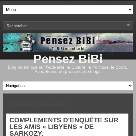
Pensez BiBi
Blog polémique sur l'Actualité, la Culture, la Politique, le Sport,.
Avec Revue de presse et de blogs.
TAG ARCHIVES:
JDD
COMPLEMENTS D’ENQUÊTE SUR
LES AMIS « LIBYENS » DE
SARKOZY.