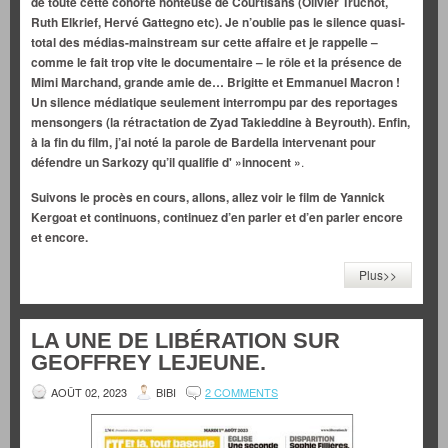
de toute cette cohorte honteuse de Courtisans (Olivier Truchot,
Ruth Elkrief, Hervé Gattegno etc). Je n’oublie pas le silence quasi-
total des médias-mainstream sur cette affaire et je rappelle –
comme le fait trop vite le documentaire – le rôle et la présence de
Mimi Marchand, grande amie de… Brigitte et Emmanuel Macron !
Un silence médiatique seulement interrompu par des reportages
mensongers (la rétractation de Zyad Takieddine à Beyrouth). Enfin,
à la fin du film, j’ai noté la parole de Bardella intervenant pour
défendre un Sarkozy qu’il qualifie d' »innocent »
.
Suivons le procès en cours, allons, allez voir le film de Yannick
Kergoat et continuons, continuez d’en parler et d’en parler encore
et encore.
Plus>>
LA UNE DE LIBÉRATION SUR
GEOFFREY LEJEUNE.
AOÛT 02, 2023
BIBI
2 COMMENTS