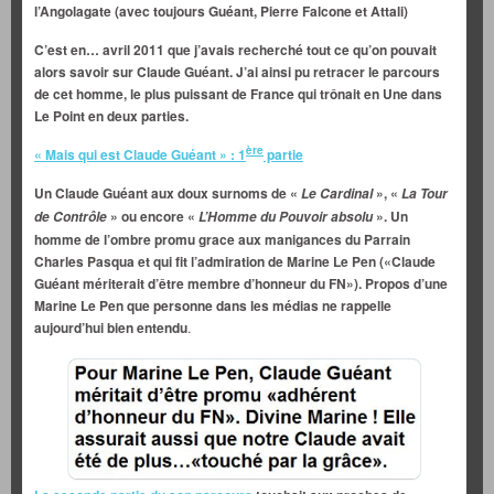
l’Angolagate (avec toujours Guéant, Pierre Falcone et Attali)
C’est en… avril 2011 que j’avais recherché tout ce qu’on pouvait
alors savoir sur Claude Guéant. J’ai ainsi pu retracer le parcours
de cet homme, le plus puissant de France qui trônait en Une dans
Le Point
en deux parties.
ère
« Mais qui est Claude Guéant » : 1
partie
Un Claude Guéant aux doux surnoms de «
», «
Le Cardinal
La Tour
» ou encore «
». Un
de Contrôle
L’Homme
du Pouvoir absolu
homme de l’ombre promu grace aux manigances du Parrain
Charles Pasqua et qui fit l’admiration de Marine Le Pen («Claude
Guéant mériterait d’être membre d’honneur du FN»). Propos d’une
Marine Le Pen que personne dans les médias ne rappelle
aujourd’hui bien entendu
.