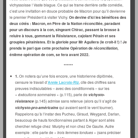
vichyssoisse ! Vaste blague. Ce qui se trame derrière cette comédie,
c’est une invitation en douce probable de Macron pour qu’il devienne
le premier Président à visiter Vichy.
On devine d’ici les bénéfices des
deux côtés : Macron, en Père de la Nation réconciliée, paradant
pour un discours à la con, singeant Chirac, passant la brosse à
reluire à tous, gommant la Résistance, cajolant Pétain et ses
groupies pétainistes. Et la gloriole pour Mr Aguilera (le croit-il !) ! Je
prends le pari que cette prochaine Opération de
,
réconciliation
énième opération de com, se fera avant 2022.
******
1.
On notera qu’une fois encore, une historienne diplômée,
censure le travail d’
Annie Lacroix-Riz
, cite des chiffres sans
preuves indiscutables – avec des conditionnels – sur les
«
éxécutions sommaires
» (p.115), parle de
vichysto-
(p.145) admise sans retenue (alors qu’il s’agit de
résistance
qui avaient senti le vent tourner).
vichysto-pro-américains
Rappelons qu’à l’instar des Pucheu, Giraud, Weygand, Darlan,
beaucoup de hauts fonctionnaires partant à Alger sont allés
chercher refuge chez Murphy et non chez De Gaulle. Autre
exemple : elle parle de «
trois femmes tondues
» (sans préciser