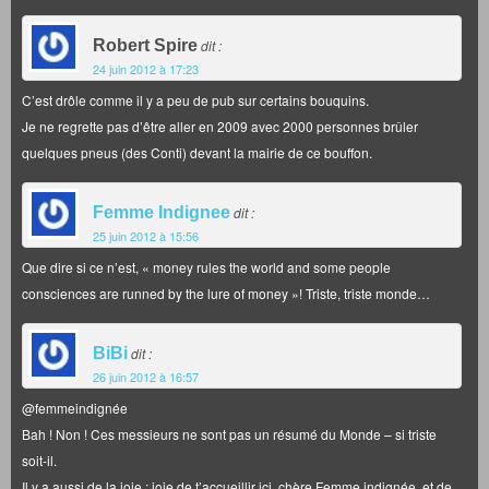
Robert Spire
dit :
24 juin 2012 à 17:23
C’est drôle comme il y a peu de pub sur certains bouquins.
Je ne regrette pas d’être aller en 2009 avec 2000 personnes brûler
quelques pneus (des Conti) devant la mairie de ce bouffon.
Femme Indignee
dit :
25 juin 2012 à 15:56
Que dire si ce n’est, « money rules the world and some people
consciences are runned by the lure of money »! Triste, triste monde…
BiBi
dit :
26 juin 2012 à 16:57
@femmeindignée
Bah ! Non ! Ces messieurs ne sont pas un résumé du Monde – si triste
soit-il.
Il y a aussi de la joie : joie de t’accueillir ici, chère Femme indignée, et de