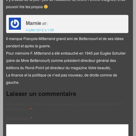
pouvoir lire tes propos
Marnie
dit :
4 juillet 2012 à 1:58
Il manque François Mitterrand grand ami de Bettencourt et de ses idées
pendant et après la guerre.
Pour mémoire F. Mitterrand a été embauché en 1945 par Eugèe Schuller
(père de Mme Bettencourt) comme président-directeur général des
éditions du Rond-Point (et directeur du magazine Votre beauté).
La finance et la politique ce n’est pas nouveau, de droite comme de
gauche.
Laisser un commentaire
Votre adresse e-mail ne sera pas publiée.
Les champs obligatoires sont
indiqués avec
*
Commentaire
*