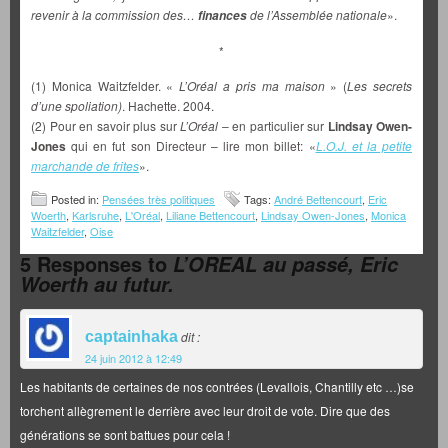
revenir à la commission des…
de l’Assemblée nationale
».
finances
*
(1) Monica Waitzfelder. «
L’Oréal a pris ma maison
» (
Les secrets
d’une spoliation)
. Hachette. 2004.
(2) Pour en savoir plus sur
L’Oréal
– en particulier sur
Lindsay Owen-
Jones
qui en fut son Directeur – lire mon billet: «
L.O.J. et la petite
marchande de frites
».
Posted in:
Pensées très politiques
Tags:
André Bettencourt
,
Eric
Woerth
,
Karlsruhe
,
L'Oréal
,
Liliane Bettencourt
,
Lindsay Owen-Jones
,
Monica
Waitzfelder
,
Oise
5 Responses to
L’OREAL au passé, Eric
Woerth au futur.
captainhaka
dit :
24 juin 2012 à 12:49
Les habitants de certaines de nos contrées (Levallois, Chantilly etc …)se
torchent allègrement le derrière avec leur droit de vote. Dire que des
générations se sont battues pour cela !