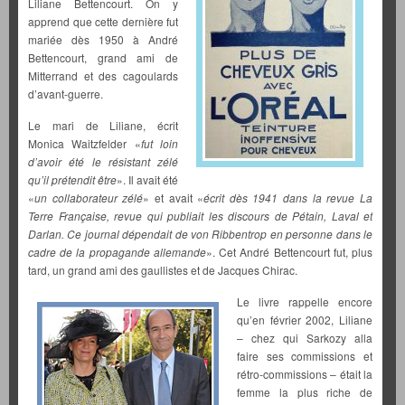
Liliane Bettencourt. On y
apprend que cette dernière fut
mariée dès 1950 à André
Bettencourt, grand ami de
Mitterrand et des cagoulards
d’avant-guerre.
Le mari de Liliane, écrit
Monica Waitzfelder «
fut loin
d’avoir été le résistant zélé
qu’il prétendit être
». Il avait été
«
un collaborateur zélé
» et avait «
écrit dès 1941 dans la revue La
Terre Française, revue qui publiait les discours de Pétain, Laval et
Darlan. Ce journal dépendait de von Ribbentrop en personne dans le
cadre de la propagande allemande
». Cet André Bettencourt fut, plus
tard, un grand ami des gaullistes et de Jacques Chirac.
Le livre rappelle encore
qu’en février 2002, Liliane
– chez qui Sarkozy alla
faire ses commissions et
rétro-commissions – était la
femme la plus riche de