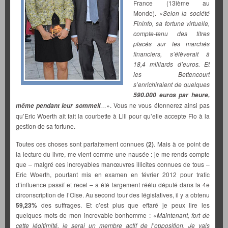
France (13ième au
Monde). «
Selon la société
Fininfo, sa fortune virtuelle,
compte-tenu des titres
placés sur les marchés
financiers, s’élèverait à
18,4 milliards d’euros. Et
les Bettencourt
s’enrichiraient de quelques
590.000 euros par heure,
…
». Vous ne vous étonnerez ainsi pas
même pendant leur sommeil
qu’Eric Woerth ait fait la courbette à Lili pour qu’elle accepte Flo à la
gestion de sa fortune.
Toutes ces choses sont parfaitement connues
(2)
. Mais à ce point de
la lecture du livre, me vient comme une nausée : je me rends compte
que – malgré ces incroyables manœuvres illicites connues de tous –
Eric Woerth, pourtant mis en examen en février 2012 pour trafic
d’influence passif et recel – a été largement réélu député dans la 4e
circonscription de l’Oise. Au second tour des législatives, il y a obtenu
59,23%
des suffrages. Et c’est plus que effaré je peux lire les
quelques mots de mon increvable bonhomme : «
Maintenant, fort de
cette légitimité, je serai un membre actif de l’opposition. Je vais