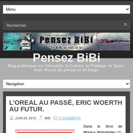
Pensez BiBi
Blog polémique sur l'Actualité, la Culture, la Politique, le Sport,.
Avec Revue de presse et de blogs.
L’OREAL AU PASSÉ, ERIC WOERTH
AU FUTUR.
JUIN 24, 2012
BIBI
5 COMMENTS
Dans le livre de
Monica Waitzfelder (1),