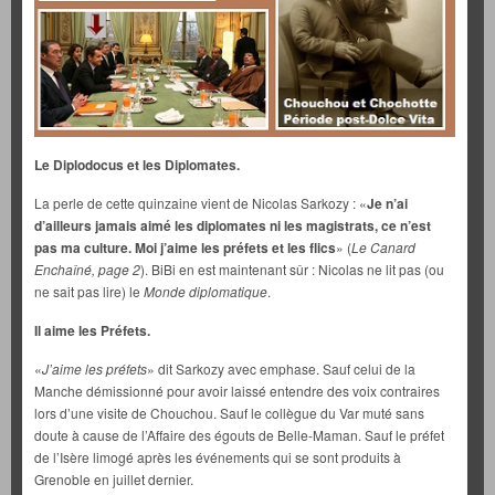
Le Diplodocus et les Diplomates.
La perle de cette quinzaine vient de Nicolas Sarkozy : «
Je n’ai
d’ailleurs jamais aimé les diplomates ni les magistrats, ce n’est
pas ma culture. Moi j’aime les préfets et les flics
» (
Le Canard
Enchaîné, page 2
). BiBi en est maintenant sûr : Nicolas ne lit pas (ou
ne sait pas lire) le
Monde diplomatique
.
Il aime les Préfets.
«
J’aime les préfets
» dit Sarkozy avec emphase. Sauf celui de la
Manche démissionné pour avoir laissé entendre des voix contraires
lors d’une visite de Chouchou. Sauf le collègue du Var muté sans
doute à cause de l’Affaire des égouts de Belle-Maman. Sauf le préfet
de l’Isère limogé après les événements qui se sont produits à
Grenoble en juillet dernier.