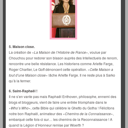
5. Maison close.
La création de «
La Maison de l’Histoire de France
», voulue par
Chouchou pour redorer son blason auprès des Intellectuels de renom,
rencontre une belle résistance. Les historiens comme Arlette Farge,
Roger Chartier, Le Goff dénoncent cette opération. «
Cette Maison a
tout d’une Maison close
» lâche Arlette Farge. Il ne reste plus à Sarko
qu’à la fermer.
6. Saint-Raphaël !
Il ne s’en vante pas mais Raphaël Enthoven, philosophe, ennemi des
blogs et bloggeurs, vient de faire une entrée triomphale dans le
«
Who’s Who
», cette Bible qui célèbre le Ghetto du Gotha ! Félicitons
notre bon Raphaël, animateur des «
Chemins de la Connaissance
»,
embarqué cette fois-ci sur… les chemins de la Reconnaissance ! A
quand la Légion d’Honneur remise par Woerth ?