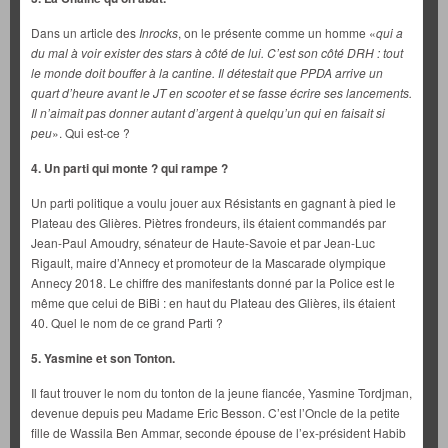
Dans un article des
Inrocks
, on le présente comme un homme «
qui a
du mal à voir exister des stars à côté de lui. C’est son côté DRH : tout
le monde doit bouffer à la cantine. Il détestait que PPDA arrive un
quart d’heure avant le JT en scooter et se fasse écrire ses lancements.
Il n’aimait pas donner autant d’argent à quelqu’un qui en faisait si
peu
». Qui est-ce ?
4. Un parti qui monte ? qui rampe ?
Un parti politique a voulu jouer aux Résistants en gagnant à pied le
Plateau des Glières. Piètres frondeurs, ils étaient commandés par
Jean-Paul Amoudry, sénateur de Haute-Savoie et par Jean-Luc
Rigault, maire d’Annecy et promoteur de la Mascarade olympique
Annecy 2018. Le chiffre des manifestants donné par la Police est le
même que celui de BiBi : en haut du Plateau des Glières, ils étaient
40. Quel le nom de ce grand Parti ?
5. Yasmine et son Tonton.
Il faut trouver le nom du tonton de la jeune fiancée, Yasmine Tordjman,
devenue depuis peu Madame Eric Besson. C’est l’Oncle de la petite
fille de Wassila Ben Ammar, seconde épouse de l’ex-président Habib