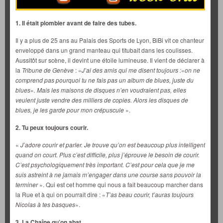
1. Il était plombier avant de faire des tubes.
Il y a plus de 25 ans au Palais des Sports de Lyon, BiBi vit ce chanteur
enveloppé dans un grand manteau qui titubait dans les coulisses.
Aussitôt sur scène, il devint une étoile lumineuse. Il vient de déclarer à
la
Tribune de Genève
: «
J’ai des amis qui me disent toujours :
«
on ne
comprend pas pourquoi tu ne fais pas un album de blues, juste du
blues
»
. Mais les maisons de disques n’en voudraient pas, elles
veulent juste vendre des milliers de copies. Alors les disques de
blues, je les garde pour mon crépuscule
».
2. Tu peux toujours courir.
«
J’adore courir et parler. Je trouve qu’on est beaucoup plus intelligent
quand on court. Plus c’est difficile, plus j’éprouve le besoin de courir.
C’est psychologiquement très important. C’est pour cela que je me
suis astreint à ne jamais m’engager dans une course sans pouvoir la
terminer
». Qui est cet homme qui nous a fait beaucoup marcher dans
la Rue et à qui on pourrait dire : «
T’as beau courir, t’auras toujours
Nicolas à tes basques
».
3. La Chaîne qu’on abat.