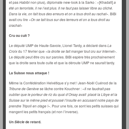
et pas
Habibi
non plus), diplomate new-look à la Sarko : «[Khadafi]
a
été un terroriste, il ne l’est plus. Il ne faut pas laisser libre au cliché.
Dans la vie, on fait tous des erreurs et on a tous droit au rachat
». BiBi
avait cru lire «
On se tait tous sur des terreurs et on a tous droit au
crachat
»
Cru ou cuit ?
Le député UMP de Haute-Savoie, Lionel Tardy, a déclaré dans
La
Croix
du 17 février que «
la droite se fait manger tout cru sur Internet
».
Le député peut être cru sur paroles. BiBi espère très prochainement
que la droite sera toute cuite et que la déroute UMP ne saurait tardy.
La Suisse nous attaque !
Même la Confédération Helvétique s’y met ! Jean-Noël Cuénod de la
Tribune de Genève
se lâche contre Kouchner : «
Il ne faudrait pas
oublier que le porteur de riz du quai d’Orsay avait placé la Libye et la
Suisse sur le même pied et poussé l’insulte en accusant notre pays de
prendre Tripoli en otage !
». Pour une fois, ce sont les petits suisses qui
mangent les petits français (et non l’inverse).
Un
de retard.
Siècle