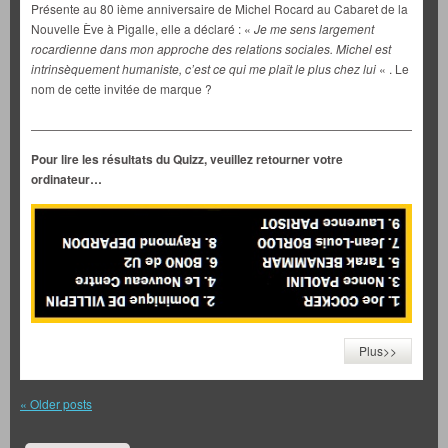
Présente au 80 ième anniversaire de Michel Rocard au Cabaret de la
Nouvelle Ève à Pigalle, elle a déclaré : «
Je me sens largement
rocardienne dans mon approche des relations sociales. Michel est
intrinsèquement humaniste, c’est ce qui me plaît le plus chez lui
« . Le
nom de cette invitée de marque ?
___________________________________________________________
Pour lire les résultats du Quizz, veuillez retourner votre
ordinateur…
Plus>>
«
Older posts