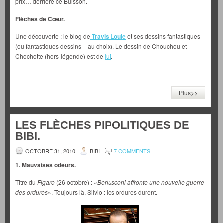
prix… derrière ce Buisson.
Flèches de Cœur.
Une découverte : le blog de
Travis Louie
et ses dessins fantastiques
(ou fantastiques dessins – au choix). Le dessin de Chouchou et
Chochotte (hors-légende) est de
lui
.
Plus>>
LES FLÈCHES PIPOLITIQUES DE
BIBI.
OCTOBRE 31, 2010
BIBI
7 COMMENTS
1. Mauvaises odeurs.
Titre du
Figaro
(26 octobre) : «
Berlusconi affronte une nouvelle guerre
des ordures
». Toujours là, Silvio : les ordures durent.