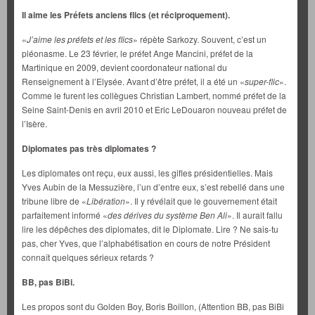
Il aime les Préfets anciens flics (et réciproquement).
«
J’aime les préfets et les flics
» répète Sarkozy. Souvent, c’est un
pléonasme. Le 23 février, le préfet Ange Mancini, préfet de la
Martinique en 2009, devient coordonateur national du
Renseignement à l’Elysée. Avant d’être préfet, il a été un «
super-flic
».
Comme le furent les collègues Christian Lambert, nommé préfet de la
Seine Saint-Denis en avril 2010 et Eric LeDouaron nouveau préfet de
l’Isère.
Diplomates pas très diplomates ?
Les diplomates ont reçu, eux aussi, les gifles présidentielles. Mais
Yves Aubin de la Messuzière, l’un d’entre eux, s’est rebellé dans une
tribune libre de «
Libération
». Il y révélait que le gouvernement était
parfaitement informé «
des dérives du système Ben Ali
». Il aurait fallu
lire les dépêches des diplomates, dit le Diplomate. Lire ? Ne sais-tu
pas, cher Yves, que l’alphabétisation en cours de notre Président
connaît quelques sérieux retards ?
BB, pas BiBi.
Les propos sont du Golden Boy, Boris Boillon, (Attention BB, pas BiBi