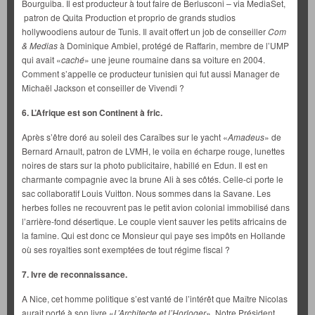
Bourguiba. Il est producteur à tout faire de Berlusconi – via MediaSet,
patron de Quita Production et proprio de grands studios
hollywoodiens autour de Tunis. Il avait offert un job de conseiller
Com
& Medias
à Dominique Ambiel, protégé de Raffarin, membre de l’UMP
qui avait «
caché
» une jeune roumaine dans sa voiture en 2004.
Comment s’appelle ce producteur tunisien qui fut aussi Manager de
Michaël Jackson et conseiller de Vivendi ?
6. L’Afrique est son Continent à fric.
Après s’être doré au soleil des Caraïbes sur le yacht «
Amadeus
» de
Bernard Arnault, patron de LVMH, le voila en écharpe rouge, lunettes
noires de stars sur la photo publicitaire, habillé en Edun. Il est en
charmante compagnie avec la brune Ali à ses côtés. Celle-ci porte le
sac collaboratif Louis Vuitton. Nous sommes dans la Savane. Les
herbes folles ne recouvrent pas le petit avion colonial immobilisé dans
l’arrière-fond désertique. Le couple vient sauver les petits africains de
la famine. Qui est donc ce Monsieur qui paye ses impôts en Hollande
où ses royalties sont exemptées de tout régime fiscal ?
7. Ivre de reconnaissance.
A Nice, cet homme politique s’est vanté de l’intérêt que Maître Nicolas
aurait porté à son livre «
L’Architecte et l’Horloger
». Notre Président