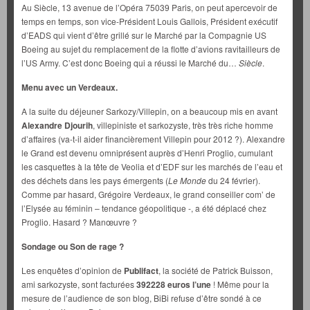
Au Siècle, 13 avenue de l’Opéra 75039 Paris, on peut apercevoir de
temps en temps, son vice-Président Louis Gallois, Président exécutif
d’EADS qui vient d’être grillé sur le Marché par la Compagnie US
Boeing au sujet du remplacement de la flotte d’avions ravitailleurs de
l’US Army. C’est donc Boeing qui a réussi le Marché du…
Siècle
.
Menu avec un Verdeaux.
A la suite du déjeuner Sarkozy/Villepin, on a beaucoup mis en avant
Alexandre Djourih
, villepiniste et sarkozyste, très très riche homme
d’affaires (va-t-il aider financièrement Villepin pour 2012 ?). Alexandre
le Grand est devenu omniprésent auprès d’Henri Proglio, cumulant
les casquettes à la tête de Veolia et d’EDF sur les marchés de l’eau et
des déchets dans les pays émergents (
Le Monde
du 24 février).
Comme par hasard, Grégoire Verdeaux, le grand conseiller com’ de
l’Elysée au féminin – tendance géopolitique -, a été déplacé chez
Proglio. Hasard ? Manœuvre ?
Sondage ou Son de rage ?
Les enquêtes d’opinion de
Publifact
, la société de Patrick Buisson,
ami sarkozyste, sont facturées
392228 euros l’une
! Même pour la
mesure de l’audience de son blog, BiBi refuse d’être sondé à ce