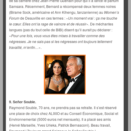
de sa carrière chez Jean-Pierre Guerlain pour qui il a lancé le parfum
Samsara. Récemment, Bernard a récompensé deux femmes noires
(Birame Sock, américaine et Ann Kihengu, tanzanienne) au
Women’s
Forum
de Deauville en ces termes : «
Un moment vrai : ça me touche
le cœur. Elles ont la rage de vaincre et de réussir
». De méchantes
langues (pas du tout celle de BiBi) disent qu’il aurait pu déclarer :
«
Pour une fois, vous vous êtes mises à travailler comme des
négresses. Je ne sais pas si les négresses ont toujours tellement
travaillé, m’enfin…
».
9. Señor Soubie.
Raymond Soubie, 70 ans, ne prendra pas sa retraite. Il s’est réservé
une place de choix chez ALIXIO et au Conseil Économique, Social et
Environnemental (5000 euros net mensuels). Il a placé ses amis
(Hervé Marseille, Yves Urieka, Patrick Bernasconi). Beau travail,
Raymond ! Toujours grand Seigneur, le Señor Soubie !