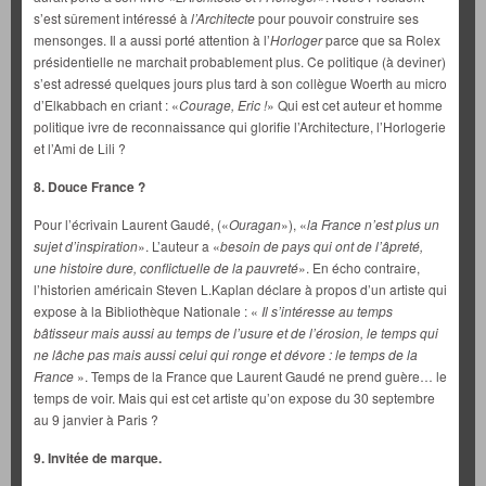
s’est sûrement intéressé à
l’Architecte
pour pouvoir construire ses
mensonges. Il a aussi porté attention à l’
Horloger
parce que sa Rolex
présidentielle ne marchait probablement plus. Ce politique (à deviner)
s’est adressé quelques jours plus tard à son collègue Woerth au micro
d’Elkabbach en criant : «
Courage, Eric !
» Qui est cet auteur et homme
politique ivre de reconnaissance qui glorifie l’Architecture, l’Horlogerie
et l’Ami de Lili ?
8. Douce France ?
Pour l’écrivain Laurent Gaudé, («
Ouragan
»), «
la France n’est plus un
sujet d’inspiration
». L’auteur a «
besoin de pays qui ont de l’âpreté,
une histoire dure, conflictuelle de la pauvreté
». En écho contraire,
l’historien américain Steven L.Kaplan déclare à propos d’un artiste qui
expose à la Bibliothèque Nationale : «
Il s’intéresse au temps
bâtisseur mais aussi au temps de l’usure et de l’érosion, le temps qui
ne lâche pas mais aussi celui qui ronge et dévore : le temps de la
France
». Temps de la France que Laurent Gaudé ne prend guère… le
temps de voir. Mais qui est cet artiste qu’on expose du 30 septembre
au 9 janvier à Paris ?
9. Invitée de marque.