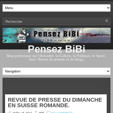
Pensez BiBi
Blog polémique sur l'Actualité, la Culture, la Politique, le Sport,.
Avec Revue de presse et de blogs.
TAG ARCHIVES:
TRIBUNE DE GENÈVE
REVUE DE PRESSE DU DIMANCHE
EN SUISSE ROMANDE.
AVRIL 15, 2012
BIBI
NO COMMENTS