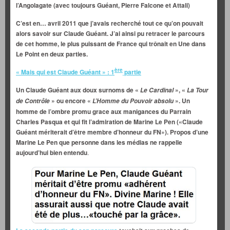
l’Angolagate (avec toujours Guéant, Pierre Falcone et Attali)
C’est en… avril 2011 que j’avais recherché tout ce qu’on pouvait
alors savoir sur Claude Guéant. J’ai ainsi pu retracer le parcours
de cet homme, le plus puissant de France qui trônait en Une dans
Le Point
en deux parties.
ère
« Mais qui est Claude Guéant » : 1
partie
Un Claude Guéant aux doux surnoms de «
», «
Le Cardinal
La Tour
» ou encore «
». Un
de Contrôle
L’Homme
du Pouvoir absolu
homme de l’ombre promu grace aux manigances du Parrain
Charles Pasqua et qui fit l’admiration de Marine Le Pen («Claude
Guéant mériterait d’être membre d’honneur du FN»). Propos d’une
Marine Le Pen que personne dans les médias ne rappelle
aujourd’hui bien entendu
.