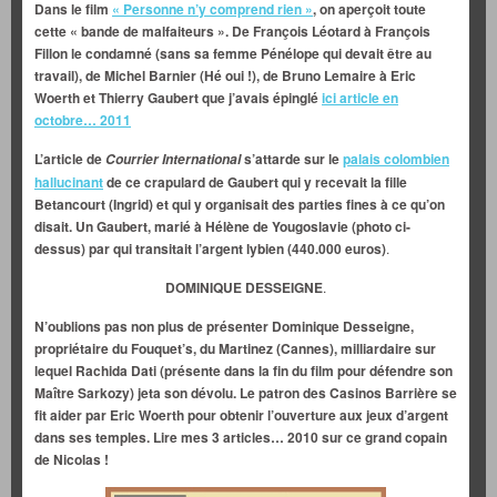
Dans le film
« Personne n’y comprend rien »
, on aperçoit toute
cette « bande de malfaiteurs ». De François Léotard à François
Fillon le condamné (sans sa femme Pénélope qui devait être au
travail), de Michel Barnier (Hé oui !), de Bruno Lemaire à Eric
Woerth et Thierry Gaubert que j’avais épinglé
ici article en
octobre… 2011
L’article de
s’attarde sur le
palais colombien
Courrier International
hallucinant
de ce crapulard de Gaubert qui y recevait la fille
Betancourt (Ingrid) et qui y organisait des parties fines à ce qu’on
disait. Un Gaubert, marié à Hélène de Yougoslavie (photo ci-
dessus) par qui transitait l’argent lybien (440.000 euros)
.
DOMINIQUE DESSEIGNE
.
N’oublions pas non plus de présenter Dominique Desseigne,
propriétaire du Fouquet’s, du Martinez (Cannes), milliardaire sur
lequel Rachida Dati (présente dans la fin du film pour défendre son
Maître Sarkozy) jeta son dévolu. Le patron des Casinos Barrière se
fit aider par Eric Woerth pour obtenir l’ouverture aux jeux d’argent
dans ses temples. Lire mes 3 articles… 2010 sur ce grand copain
de Nicolas !