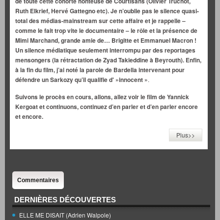
de toute cette cohorte honteuse de Courtisans (Olivier Truchot,
Ruth Elkrief, Hervé Gattegno etc). Je n’oublie pas le silence quasi-
total des médias-mainstream sur cette affaire et je rappelle –
comme le fait trop vite le documentaire – le rôle et la présence de
Mimi Marchand, grande amie de… Brigitte et Emmanuel Macron !
Un silence médiatique seulement interrompu par des reportages
mensongers (la rétractation de Zyad Takieddine à Beyrouth). Enfin,
à la fin du film, j’ai noté la parole de Bardella intervenant pour
défendre un Sarkozy qu’il qualifie d' »innocent »
.
Suivons le procès en cours, allons, allez voir le film de Yannick
Kergoat et continuons, continuez d’en parler et d’en parler encore
et encore.
Plus>>
Commentaires
DERNIÈRES DÉCOUVERTES
ELLE ME DISAIT (Adrien Walpole)