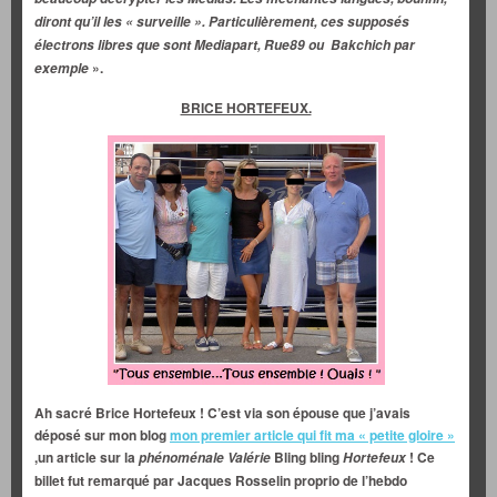
diront qu’il les « surveille ». Particulièrement, ces supposés
électrons libres que sont Mediapart, Rue89 ou Bakchich par
».
exemple
BRICE HORTEFEUX.
Ah sacré Brice Hortefeux ! C’est via son épouse que j’avais
déposé sur mon blog
mon premier article qui fit ma « petite gloire »
,un article sur la
Bling bling
! Ce
phénoménale Valérie
Hortefeux
billet fut remarqué par Jacques Rosselin proprio de l’hebdo