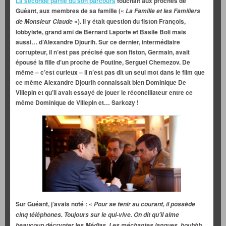
La seconde partie du son parcours
touchait aux proches de
Guéant, aux membres de sa famille («
La Famille et les Familiers
»). Il y était question du fiston François,
de Monsieur Claude
lobbyiste, grand ami de Bernard Laporte et Basile Boli mais
aussi… d’Alexandre Djourih. Sur ce dernier, intermédiaire
corrupteur, il n’est pas précisé que son fiston,
Germain, avait
épousé la fille d’un proche de Poutine, Serguei Chemezov. De
même – c’est curieux – il n’est pas dit un seul mot dans le film que
ce même Alexandre Djourih connaissait bien Dominique De
Villepin et qu’il avait essayé de jouer le réconciliateur entre ce
même Dominique de Villepin et… Sarkozy !
Sur Guéant, j’avais noté : «
Pour se tenir au courant, il possède
cinq téléphones. Toujours sur le qui-vive. On dit qu’il aime
beaucoup décrypter les Médias. Les méchantes langues, bouhhh,