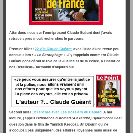
Attardons-nous sur l’omniprésent Claude Guéant dont j’avais
retracé après moult recherches le parcours.
Premier billet :
22 v’la Claude Guéant.
avec l’aide d’une revue peu
connue alors : «
». J’y rappelais comment Claude
Le Sarkophage
Guéant considérait le rôle de la Justice et de la Police, à l’instar de
nos Retailleau-Darmanin d’aujourd’hui.
Second billet :
ici encore avec Les Dossiers du Canard
. A ma
lecture, j’appris l’existence d’
dont il est
Ahmed (Alexandre) Djourih
question dans le film de Yannick Kergoat. Un Djourih qui ne
s’occupait pas uniquement des affaires libyennes mais aussi de