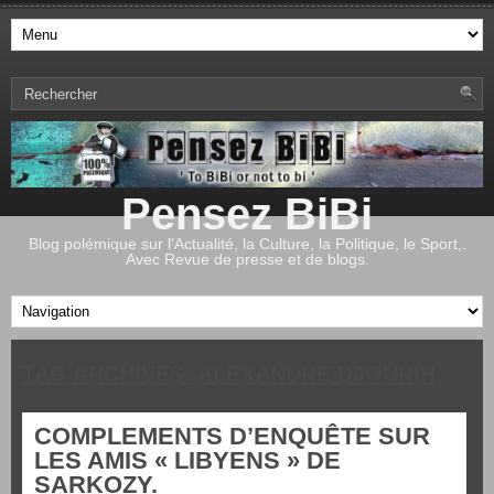
Pensez BiBi
Blog polémique sur l'Actualité, la Culture, la Politique, le Sport,.
Avec Revue de presse et de blogs.
TAG ARCHIVES:
ALEXANDRE DJOURIH
COMPLEMENTS D’ENQUÊTE SUR
LES AMIS « LIBYENS » DE
SARKOZY.