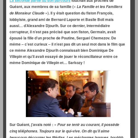
La seconde partie du son parcours
touchait aux proches de
Guéant, aux membres de sa famille («
La Famille et les Familiers
»). Il y était question du fiston François,
de Monsieur Claude
lobbyiste, grand ami de Bernard Laporte et Basile Boli mais
aussi… d’Alexandre Djourih. Sur ce dernier, intermédiaire
corrupteur, il n’est pas précisé que son fiston,
Germain, avait
épousé la fille d’un proche de Poutine, Serguei Chemezov. De
même – c’est curieux – il n’est pas dit un seul mot dans le film que
ce même Alexandre Djourih connaissait bien Dominique De
Villepin et qu’il avait essayé de jouer le réconciliateur entre ce
même Dominique de Villepin et… Sarkozy !
Sur Guéant, j’avais noté : «
Pour se tenir au courant, il possède
cinq téléphones. Toujours sur le qui-vive. On dit qu’il aime
beaucoup décrypter les Médias. Les méchantes langues, bouhhh,