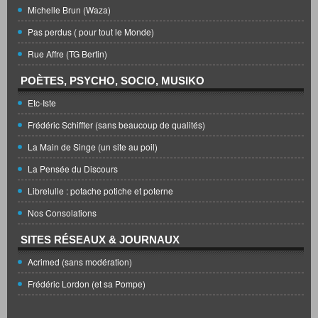
Michelle Brun (Waza)
Pas perdus ( pour tout le Monde)
Rue Affre (TG Bertin)
POÈTES, PSYCHO, SOCIO, MUSIKO
Etc-Iste
Frédéric Schiffter (sans beaucoup de qualités)
La Main de Singe (un site au poil)
La Pensée du Discours
Librelulle : potache potiche et poterne
Nos Consolations
SITES RÉSEAUX & JOURNAUX
Acrimed (sans modération)
Frédéric Lordon (et sa Pompe)