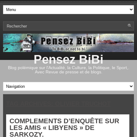
Pensez BiBi
Blog polémique sur l'Actualité, la Culture, la Politique, le Sport,.
Avec Revue de presse et de blogs.
TAG ARCHIVES:
OLIVIER TRUCHOT
COMPLEMENTS D’ENQUÊTE SUR
LES AMIS « LIBYENS » DE
SARKOZY.