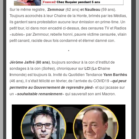
Sur le même registre,
Zemmour
(62 ans)
et Naulleau
(59 ans).
Toujours accrochés à leur Chaine de la Honte, brimés par les Médias,
ils gardent sans protestation aucune leur émission en prime-time. Un
petit tour, ici dans mon encadré ci-dessus, des censures TV et Radios
«subies» par Zemmour, rebelle honni, pauvre victime censurée, vilain
petit canard, raciste deux fois condamné et éternel damné con.
*
Jérôme Jaffré (80 ans)
, toujours sondeur à la con d’Institut de
sondages à la con (
Sofres
), chroniqueur sur
LCI
(
L
a
C
haine
I
mmonde) est toujours là. Invité du Quotidien Tendance
Yann Barthès
(46 ans), il s’était félicité en février, de l’arrivée du COVID19 «
qui peut
» et qui jacasse sur
permettre au Gouvernement de reprendre pied
un «
» qui sauverait son ami Macron.
souhaitable remaniement