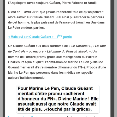
l’Angolagate (avec toujours Guéant, Pierre Falcone et Attali)
C’est en… avril 2011 que j’avais recherché tout ce qu’on pouvait
alors savoir sur Claude Guéant. J’ai ainsi pu retracer le parcours
de cet homme, le plus puissant de France qui trônait en Une dans
Le Point
en deux parties.
ère
« Mais qui est Claude Guéant » : 1
partie
Un Claude Guéant aux doux surnoms de «
», «
Le Cardinal
La Tour
» ou encore «
». Un
de Contrôle
L’Homme
du Pouvoir absolu
homme de l’ombre promu grace aux manigances du Parrain
Charles Pasqua et qui fit l’admiration de Marine Le Pen («Claude
Guéant mériterait d’être membre d’honneur du FN»). Propos d’une
Marine Le Pen que personne dans les médias ne rappelle
aujourd’hui bien entendu
.