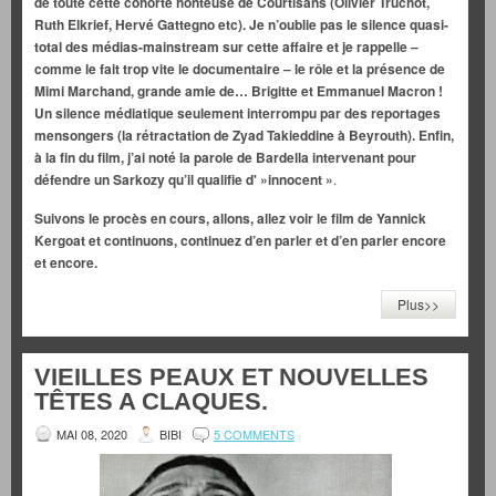
de toute cette cohorte honteuse de Courtisans (Olivier Truchot,
Ruth Elkrief, Hervé Gattegno etc). Je n’oublie pas le silence quasi-
total des médias-mainstream sur cette affaire et je rappelle –
comme le fait trop vite le documentaire – le rôle et la présence de
Mimi Marchand, grande amie de… Brigitte et Emmanuel Macron !
Un silence médiatique seulement interrompu par des reportages
mensongers (la rétractation de Zyad Takieddine à Beyrouth). Enfin,
à la fin du film, j’ai noté la parole de Bardella intervenant pour
défendre un Sarkozy qu’il qualifie d' »innocent »
.
Suivons le procès en cours, allons, allez voir le film de Yannick
Kergoat et continuons, continuez d’en parler et d’en parler encore
et encore.
Plus>>
VIEILLES PEAUX ET NOUVELLES
TÊTES A CLAQUES.
MAI 08, 2020
BIBI
5 COMMENTS