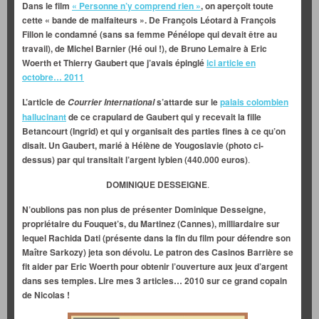
Dans le film
« Personne n’y comprend rien »
, on aperçoit toute
cette « bande de malfaiteurs ». De François Léotard à François
Fillon le condamné (sans sa femme Pénélope qui devait être au
travail), de Michel Barnier (Hé oui !), de Bruno Lemaire à Eric
Woerth et Thierry Gaubert que j’avais épinglé
ici article en
octobre… 2011
L’article de
s’attarde sur le
palais colombien
Courrier International
hallucinant
de ce crapulard de Gaubert qui y recevait la fille
Betancourt (Ingrid) et qui y organisait des parties fines à ce qu’on
disait. Un Gaubert, marié à Hélène de Yougoslavie (photo ci-
dessus) par qui transitait l’argent lybien (440.000 euros)
.
DOMINIQUE DESSEIGNE
.
N’oublions pas non plus de présenter Dominique Desseigne,
propriétaire du Fouquet’s, du Martinez (Cannes), milliardaire sur
lequel Rachida Dati (présente dans la fin du film pour défendre son
Maître Sarkozy) jeta son dévolu. Le patron des Casinos Barrière se
fit aider par Eric Woerth pour obtenir l’ouverture aux jeux d’argent
dans ses temples. Lire mes 3 articles… 2010 sur ce grand copain
de Nicolas !