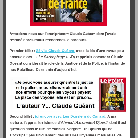
Attardons-nous sur l’omniprésent Claude Guéant dont j’avais
retracé après moult recherches le parcours.
Premier billet :
22 v’la Claude Guéant.
avec l’aide d’une revue peu
connue alors : «
». J’y rappelais comment Claude
Le Sarkophage
Guéant considérait le rôle de la Justice et de la Police, à l’instar de
nos Retailleau-Darmanin d’aujourd’hui.
Second billet :
ici encore avec Les Dossiers du Canard
. A ma
lecture, j’appris l’existence d’
dont il est
Ahmed (Alexandre) Djourih
question dans le film de Yannick Kergoat. Un Djourih qui ne
s’occupait pas uniquement des affaires libyennes mais aussi de