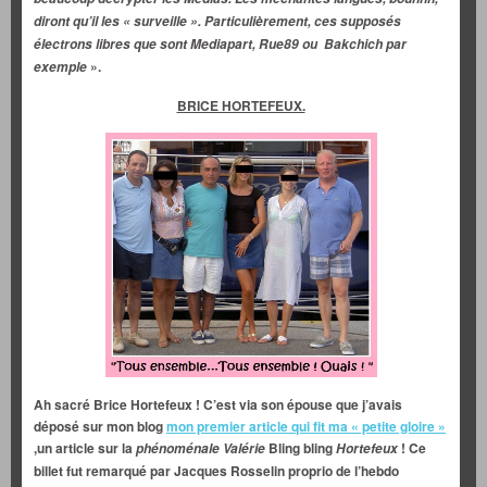
diront qu’il les « surveille ». Particulièrement, ces supposés
électrons libres que sont Mediapart, Rue89 ou Bakchich par
».
exemple
BRICE HORTEFEUX.
Ah sacré Brice Hortefeux ! C’est via son épouse que j’avais
déposé sur mon blog
mon premier article qui fit ma « petite gloire »
,un article sur la
Bling bling
! Ce
phénoménale Valérie
Hortefeux
billet fut remarqué par Jacques Rosselin proprio de l’hebdo