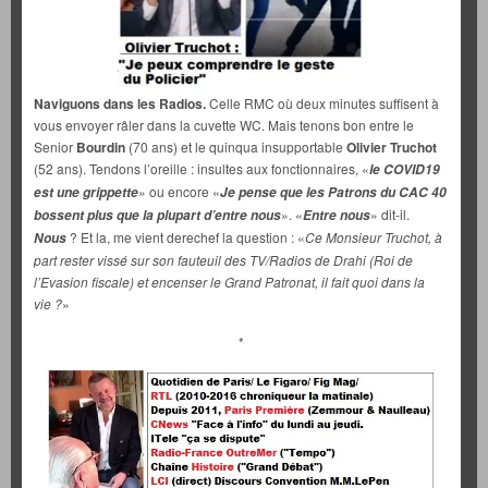
Naviguons dans les Radios.
Celle RMC où deux minutes suffisent à
vous envoyer râler dans la cuvette WC. Mais tenons bon entre le
Senior
Bourdin
(70 ans) et le quinqua insupportable
Olivier Truchot
(52 ans). Tendons l’oreille : insultes aux fonctionnaires, «
le COVID19
» ou encore «
est une grippette
Je pense que les Patrons du CAC 40
». «
» dit-il.
bossent plus que la plupart d’entre nous
Entre nous
? Et la, me vient derechef la question : «
Ce Monsieur Truchot, à
Nous
part rester vissé sur son fauteuil des TV/Radios de Drahi (Roi de
l’Evasion fiscale) et encenser le Grand Patronat, il fait quoi dans la
vie ?
»
*