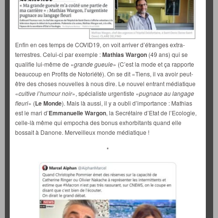
Enfin en ces temps de COVID19, on voit arriver d’étranges extra-
terrestres. Celui-ci par exemple :
Mathias Wargon
(49 ans) qui se
qualifie lui-même de «
grande gueule
» (C’est la mode et ça rapporte
beaucoup en Profits de Notoriété). On se dit «Tiens, il va avoir peut-
être des choses nouvelles à nous dire. Le nouvel entrant médiatique
«
cultive l’humour noir
», spécialiste urgentiste «
pugnace au langage
fleuri
» (
Le Monde
). Mais là aussi, il y a oubli d’importance : Mathias
est le mari d’
Emmanuelle Wargon
, la Secrétaire d’Etat de l’Ecologie,
celle-là même qui empocha des bonus exhorbitants quand elle
bossait à Danone. Merveilleux monde médiatique !
*