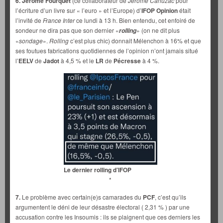
6. Jérôme Fourquet
(ce collaborateur de
Jérôme Cahuzac
pour
l’écriture d’un livre sur « l’euro » et l’Europe) d’
IFOP Opinion
était
l’invité de
France Inter
ce lundi à 13 h. Bien entendu, cet enfoiré de
sondeur ne dira pas que son dernier «
» (on ne dit plus
rolling
«
sondage
».
Rolling
c’est plus chic) donnait Mélenchon à 16% et que
ses foutues fabrications quotidiennes de l’opinion n’ont jamais situé
l’
EELV
de
Jadot
à 4,5 % et le
LR
de
Pécresse
à 4 %.
Le dernier rolling d’IFOP
*
7.
Le problème avec certain(e)s camarades du
PCF
, c’est qu’ils
argumentent le déni de leur désastre électoral ( 2,31 % ) par une
accusation contre les Insoumis : ils se plaignent que ces derniers les