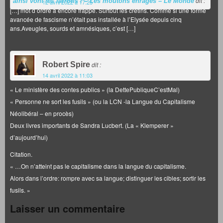
dit :
ainsi vont les larrons ! – Les moutons enragés – Le Monde
12 avril 2022 à 17:25
[…] mot d’ordre a encore frappé. Surtout les crétins. Comme si une forme
avancée de fascisme n’était pas installée à l’Elysée depuis cinq
ans.Aveugles, sourds et amnésiques, c’est […]
Robert Spire
dit :
14 avril 2022 à 11:03
« Le ministère des contes publics » (la DettePubliqueC’estMal)
« Personne ne sort les fusils » (ou la LCN -la Langue du Capitalisme
Néolibéral – en procès)
Deux livres importants de Sandra Lucbert. (La « Klemperer »
d’aujourd’hui)
Citation.
« …On n’atteint pas le capitalisme dans la langue du capitalisme.
Alors dans l’ordre: rompre avec sa langue; distinguer les cibles; sortir les
fusils. »
Laisser un commentaire