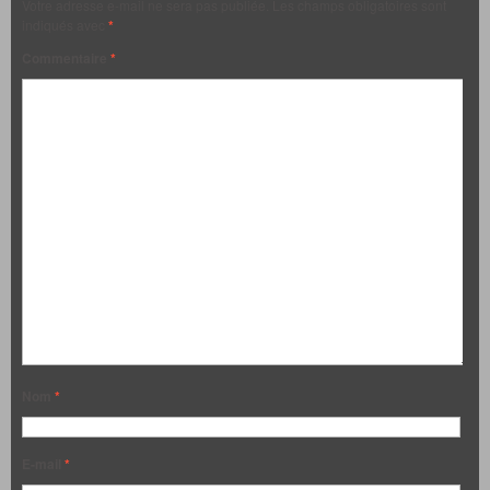
Votre adresse e-mail ne sera pas publiée.
Les champs obligatoires sont
indiqués avec
*
Commentaire
*
Nom
*
E-mail
*