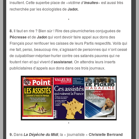
insultent. Cette superbe place de «
victime d’
» est aussi très
insultes
recherchée par les écologistes de
Jadot.
*
8.
Il faut en rire ? Bien sûr ! Rire des pleurnicheries conjuguées de
Pécresse
et de
Jadot
qui vont devoir faire appel aux dons des
Français pour renflouer les caisses de leurs Partis respectifs. Voilà qui
me fait, perso, beaucoup rire, s’agissant de personnes qui n’ont cessé
de culpabiliser-mépriser-hurler contre ces satanés pauvres qui ne
foutent rien et qui vivent d’
assistanat
. On attendra leurs inserts
publiciataires d’appels aux dons dans ces trois journaux.
*
9.
Dans
, la « journaliste »
Christelle Bertrand
La Dépêche du Midi