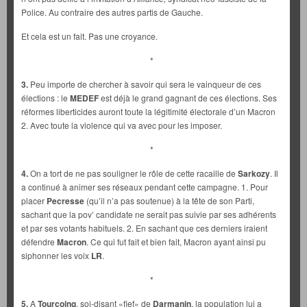
Police. Au contraire des autres partis de Gauche.
Et cela est un fait. Pas une croyance.
*
3.
Peu importe de chercher à savoir qui sera le vainqueur de ces
élections : le
MEDEF
est déjà le grand gagnant de ces élections. Ses
réformes liberticides auront toute la légitimité électorale d’un Macron
2. Avec toute la violence qui va avec pour les imposer.
*
4.
On a tort de ne pas souligner le rôle de cette racaille de
Sarkozy
. Il
a continué à animer ses réseaux pendant cette campagne. 1. Pour
placer
Pecresse
(qu’il n’a pas soutenue) à la tête de son Parti,
sachant que la pov’ candidate ne serait pas suivie par ses adhérents
et par ses votants habituels. 2. En sachant que ces derniers iraient
défendre
Macron
. Ce qui fut fait et bien fait, Macron ayant ainsi pu
siphonner les voix
LR
.
*
5.
A
Tourcoing
, soi-disant «fief» de
Darmanin
, la population lui a