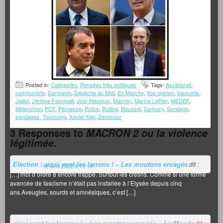
Posted in:
Catégories
,
Pensées très politiques
Tags:
Assistanat
,
communiste
,
Darmanin
,
Dépêche du Midi
,
En Marche
,
Ifop opinion
,
Insoumis
,
Jadot
,
Jérôme Fourquet
,
Jour Heureux
,
Macron
,
Marine LePen
,
MEDEF
,
Mélenchon
,
PCF
,
Pécresse
,
Police
,
Rolling
,
Roussel
,
Sarkozy
,
Sondage
,
sondages
,
Tourcoing
,
Xavier Niel
,
Zemmour
3 Responses to
MACRON 2 ou la violence
légitimée.
dit :
Election : ainsi vont les larrons ! – Les moutons enragés
12 avril 2022 à 11:10
[…] mot d’ordre a encore frappé. Surtout les crétins. Comme si une forme
avancée de fascisme n’était pas installée à l’Elysée depuis cinq
ans.Aveugles, sourds et amnésiques, c’est […]