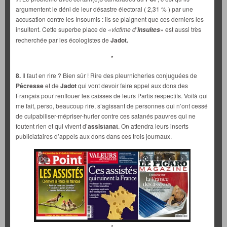
argumentent le déni de leur désastre électoral ( 2,31 % ) par une
accusation contre les Insoumis : ils se plaignent que ces derniers les
insultent. Cette superbe place de «
victime d’
» est aussi très
insultes
recherchée par les écologistes de
Jadot.
*
8.
Il faut en rire ? Bien sûr ! Rire des pleurnicheries conjuguées de
Pécresse
et de
Jadot
qui vont devoir faire appel aux dons des
Français pour renflouer les caisses de leurs Partis respectifs. Voilà qui
me fait, perso, beaucoup rire, s’agissant de personnes qui n’ont cessé
de culpabiliser-mépriser-hurler contre ces satanés pauvres qui ne
foutent rien et qui vivent d’
assistanat
. On attendra leurs inserts
publiciataires d’appels aux dons dans ces trois journaux.
*