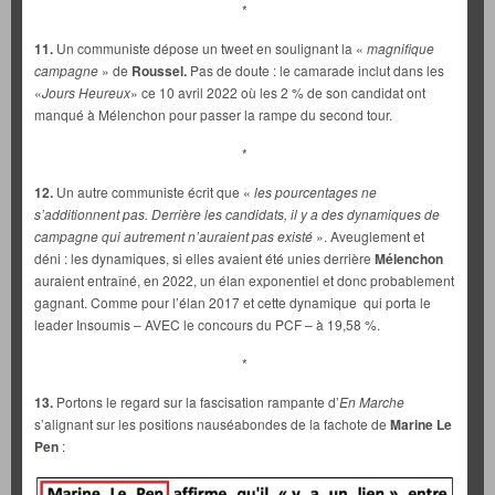
*
11.
Un communiste dépose un tweet en soulignant la «
magnifique
campagne
» de
Roussel.
Pas de doute : le camarade inclut dans les
«
Jours Heureux
» ce 10 avril 2022 où les 2 % de son candidat ont
manqué à Mélenchon pour passer la rampe du second tour.
*
12.
Un autre communiste écrit que «
les pourcentages ne
s’additionnent pas. Derrière les candidats, il y a des dynamiques de
campagne qui autrement n’auraient pas existé
». Aveuglement et
déni : les dynamiques, si elles avaient été unies derrière
Mélenchon
auraient entraîné, en 2022, un élan exponentiel et donc probablement
gagnant. Comme pour l’élan 2017 et cette dynamique qui porta le
leader Insoumis – AVEC le concours du PCF – à 19,58 %.
*
13.
Portons le regard sur la fascisation rampante d’
En Marche
s’alignant sur les positions nauséabondes de la fachote de
Marine Le
Pen
: