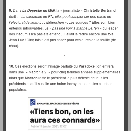
9.
Dans
, la « journaliste »
Christelle Bertrand
La Dépêche du Midi
écrit : «
La candidate du RN, elle, peut compter sur une partie de
l’électorat de Jean-Luc Mélenchon
». Les sources ? Elles sont bien
entendu introuvables. Le «
pas une voix à Marine LePen
» du leader
des Insoumis n’a pas été entendu. Fallait le redire encore une fois,
Jean-Luc ! Cinq fois n’est pas assez pour ces dures de la feuille (de
chou).
*
10.
Ces élections seront l’image parfaite du
Paradoxe
: on entrera
dans une » Macronie 2 » pour cinq terribles années supplémentaires
alors que
Macron
reste le président le plus détesté de tous les
présidents et qu’il suscite une haine incroyable dans les couches
populaires.