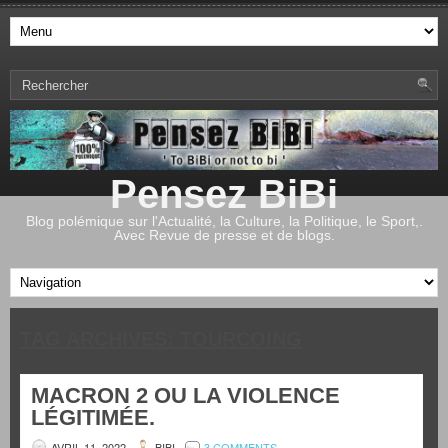
Pensez BiBi
Blog polémique sur l'Actualité, la Culture, la Politique, le Sport,.
Avec Revue de presse et de blogs.
TAG ARCHIVES:
TOURCOING
MACRON 2 OU LA VIOLENCE
LÉGITIMÉE.
AVRIL 11, 2022
BIBI
3 COMMENTS