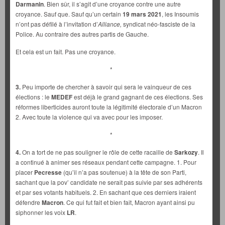
Darmanin
. Bien sûr, il s’agit d’une croyance contre une autre
croyance. Sauf que. Sauf qu’un certain
19 mars 2021
, les Insoumis
n’ont pas défilé à l’invitation d’
Alliance,
syndicat néo-fasciste de la
Police. Au contraire des autres partis de Gauche.
Et cela est un fait. Pas une croyance.
*
3.
Peu importe de chercher à savoir qui sera le vainqueur de ces
élections : le
MEDEF
est déjà le grand gagnant de ces élections. Ses
réformes liberticides auront toute la légitimité électorale d’un Macron
2. Avec toute la violence qui va avec pour les imposer.
*
4.
On a tort de ne pas souligner le rôle de cette racaille de
Sarkozy
. Il
a continué à animer ses réseaux pendant cette campagne. 1. Pour
placer
Pecresse
(qu’il n’a pas soutenue) à la tête de son Parti,
sachant que la pov’ candidate ne serait pas suivie par ses adhérents
et par ses votants habituels. 2. En sachant que ces derniers iraient
défendre
Macron
. Ce qui fut fait et bien fait, Macron ayant ainsi pu
siphonner les voix
LR
.