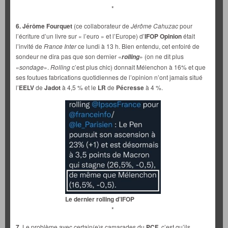
*
6. Jérôme Fourquet
(ce collaborateur de
Jérôme Cahuzac
pour
l’écriture d’un livre sur « l’euro » et l’Europe) d’
IFOP Opinion
était
l’invité de
France Inter
ce lundi à 13 h. Bien entendu, cet enfoiré de
sondeur ne dira pas que son dernier «
» (on ne dit plus
rolling
«
sondage
».
Rolling
c’est plus chic) donnait Mélenchon à 16% et que
ses foutues fabrications quotidiennes de l’opinion n’ont jamais situé
l’
EELV
de
Jadot
à 4,5 % et le
LR
de
Pécresse
à 4 %.
Le dernier rolling d’IFOP
*
7.
Le problème avec certain(e)s camarades du
PCF
, c’est qu’ils