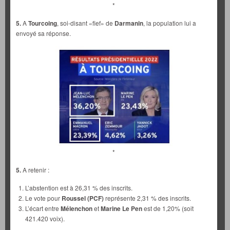
*
5.
A
Tourcoing
, soi-disant «fief» de
Darmanin
, la population lui a
envoyé sa réponse.
*
5.
A retenir :
L’abstention est à 26,31 % des inscrits.
Le vote pour
Roussel (PCF)
représente 2,31 % des inscrits.
L’écart entre
Mélenchon
et
Marine Le Pen
est de 1,20% (soit
421.420 voix).