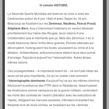
H comme HISTOIRE.
La Seconde Guerre Mondiale est revenue ce mois-ci avec les
Cérémonies autour du 6 juin 1944 et avec l’Appel du 18 juin.
Beaucoup se focalisent sur les
Zemmour, Naulleau, Pascal Praud,
Stéphane Bern
, tous s’improvisant historiens en venant déverser
prioritairement leur haine des Rouges, leurs visions d’une
Collaboration pas si méchante que ça. Mais des Zemmour, il en a
existé beaucoup dans l’entre-deux-guerres. Plumes odieuses qui
dénonçaient, haranguaient les foules, poussaient au crime et à la
délation. Antisémitisme, anticommunisme étaient leurs deux points
d’ancrage. Rajoutons aujourd’hui l’islamophobie. Autres temps,
mêmes visions.
Ces propagandistes – si importants soient-ils – ne sont pas hélas les
seuls (et les plus importants). Ce qu’on oublie c’est comment
l’
historiographie dominante
d’aujourd’hui va sur les mêmes chemins,
édulcorant la présence des FTPF dans la Résistance, faisant passer
les Américains comme vainqueurs de la guerre militaire, confondant
les morts des combats de l’avant-Libération avec les exécutions de
l’Après, rédigeant les manuels scolaires, intimidant et écartant les
thésards hors de leurs normes, se focalisant sur les «
femmes