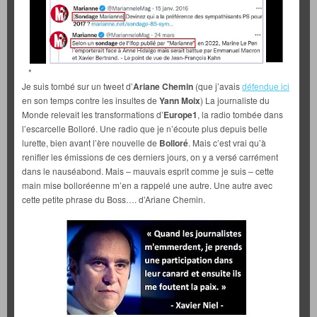
*
Je suis tombé sur un tweet d’
Ariane Chemin
(que j’avais
défendue ici
en son temps contre les insultes de
Yann Moix
) La journaliste du
Monde relevait les transformations d’
Europe1
, la radio tombée dans
l’escarcelle Bolloré. Une radio que je n’écoute plus depuis belle
lurette, bien avant l’ère nouvelle de
Bolloré
. Mais c’est vrai qu’à
renifler les émissions de ces derniers jours, on y a versé carrément
dans le nauséabond. Mais – mauvais esprit comme je suis – cette
main mise bolloréenne m’en a rappelé une autre. Une autre avec
cette petite phrase du Boss…. d’Ariane Chemin.