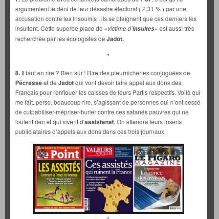
argumentent le déni de leur désastre électoral ( 2,31 % ) par une
accusation contre les Insoumis : ils se plaignent que ces derniers les
insultent. Cette superbe place de «
victime d’
» est aussi très
insultes
recherchée par les écologistes de
Jadot.
*
8.
Il faut en rire ? Bien sûr ! Rire des pleurnicheries conjuguées de
Pécresse
et de
Jadot
qui vont devoir faire appel aux dons des
Français pour renflouer les caisses de leurs Partis respectifs. Voilà qui
me fait, perso, beaucoup rire, s’agissant de personnes qui n’ont cessé
de culpabiliser-mépriser-hurler contre ces satanés pauvres qui ne
foutent rien et qui vivent d’
assistanat
. On attendra leurs inserts
publiciataires d’appels aux dons dans ces trois journaux.
*