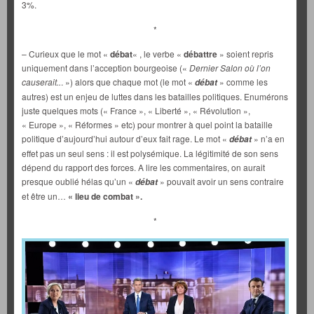
3%.
*
– Curieux que le mot «
débat
« , le verbe «
débattre
» soient repris
uniquement dans l’acception bourgeoise («
Dernier Salon où l’on
causerait..
. ») alors que chaque mot (le mot «
» comme les
débat
autres) est un enjeu de luttes dans les batailles politiques. Enumérons
juste quelques mots (« France », « Liberté », « Révolution »,
« Europe », « Réformes » etc) pour montrer à quel point la bataille
politique d’aujourd’hui autour d’eux fait rage. Le mot «
» n’a en
débat
effet pas un seul sens : il est polysémique. La légitimité de son sens
dépend du rapport des forces. A lire les commentaires, on aurait
presque oublié hélas qu’un «
» pouvait avoir un sens contraire
débat
et être un…
« lieu de combat ».
*