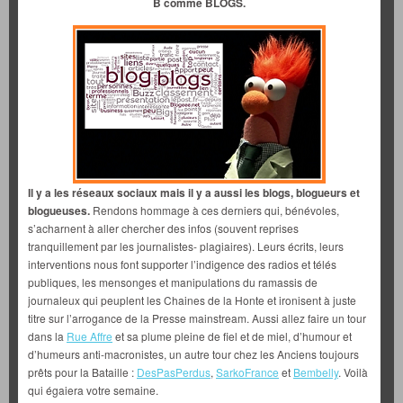
B comme BLOGS.
Il y a les réseaux sociaux mais il y a aussi les blogs, blogueurs et
blogueuses.
Rendons hommage à ces derniers qui, bénévoles,
s’acharnent à aller chercher des infos (souvent reprises
tranquillement par les journalistes- plagiaires). Leurs écrits, leurs
interventions nous font supporter l’indigence des radios et télés
publiques, les mensonges et manipulations du ramassis de
journaleux qui peuplent les Chaines de la Honte et ironisent à juste
titre sur l’arrogance de la Presse mainstream. Aussi allez faire un tour
dans la
Rue Affre
et sa plume pleine de fiel et de miel, d’humour et
d’humeurs anti-macronistes, un autre tour chez les Anciens toujours
prêts pour la Bataille :
DesPasPerdus
,
SarkoFrance
et
Bembelly
. Voilà
qui égaiera votre semaine.