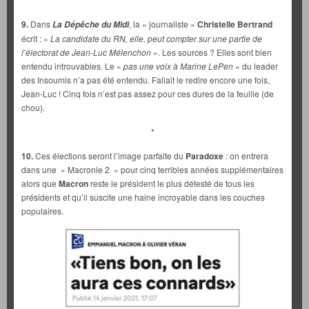
9.
Dans
, la « journaliste »
Christelle Bertrand
La Dépêche du Midi
écrit : «
La candidate du RN, elle, peut compter sur une partie de
l’électorat de Jean-Luc Mélenchon
». Les sources ? Elles sont bien
entendu introuvables. Le «
pas une voix à Marine LePen
» du leader
des Insoumis n’a pas été entendu. Fallait le redire encore une fois,
Jean-Luc ! Cinq fois n’est pas assez pour ces dures de la feuille (de
chou).
*
10.
Ces élections seront l’image parfaite du
Paradoxe
: on entrera
dans une » Macronie 2 » pour cinq terribles années supplémentaires
alors que
Macron
reste le président le plus détesté de tous les
présidents et qu’il suscite une haine incroyable dans les couches
populaires.