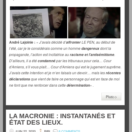
André Lajoinie :
« J’avais décidé d’
LE PEN, au début de
affronter
l’été, car je le considérais comme un homme
dont la
dangereux
propagande, l’action est incitatrice au
.
racisme et l’antisémitisme
D’ailleurs, il a été
par les tribunaux pour cela… Cour
condamné
d’Amiens, s’il vous plaît… Cour d’Amiens qui est le jugement suprême.
J’avais cette intention et je m’en faisais un devoir… mais les
récentes
que vient de faire ce personnage qui est en face de moi
déclarations
ne font que me renforcer dans cette
« .
détermination
Plus>>
LA MACRONIE : INSTANTANÉS ET
ÉTAT DES LIEUX.
JUIN 22, 2020
BIBI
6 COMMENTS