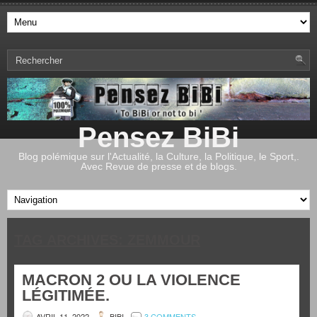
Pensez BiBi
Blog polémique sur l'Actualité, la Culture, la Politique, le Sport,.
Avec Revue de presse et de blogs.
TAG ARCHIVES:
ZEMMOUR
MACRON 2 OU LA VIOLENCE
LÉGITIMÉE.
AVRIL 11, 2022
BIBI
3 COMMENTS