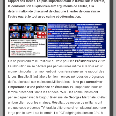
rapport des forces. Le plus important étant le travail sur le terrain,
la confrontation au quotidien aux arguments de l’autre, à la
détermination de chacun et de chacune à tenter de convaincre
l’autre égaré, le tout avec calme et détermination.
On ne peut réduire le Politique au vote pour les
Présidentielles 2022
.
La révolution ne se décrète pas par les urnes même si le vote est un
moment important, un moment qui nous renseigne sur le rapport des
forces. Ensuite, il faut faire attention – en ces périodes de prégnance
de l’audiovisuel aux mains des Milliardaires – à
ne pas surestimer
l’importance d’une présence en émission TV
. Rappelons-nous ce
terrible précédent : dans les années 75-85, les communistes ont
pensé gagner avec le bagout télévisuel de
Georges Marchais
. C’était
un bon client pour les chaines. Résultat : beaucoup de militants ont
cru que cette présence TV ferait la différence et remplacerait pour une
large part le travail sur le terrain. Le PCF dégringola alors de 22% à