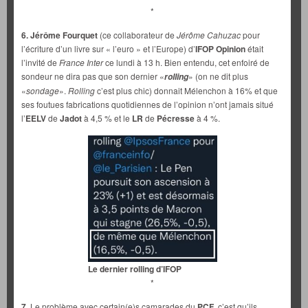
*
6. Jérôme Fourquet
(ce collaborateur de
Jérôme Cahuzac
pour
l’écriture d’un livre sur « l’euro » et l’Europe) d’
IFOP Opinion
était
l’invité de
France Inter
ce lundi à 13 h. Bien entendu, cet enfoiré de
sondeur ne dira pas que son dernier «
» (on ne dit plus
rolling
«
sondage
».
Rolling
c’est plus chic) donnait Mélenchon à 16% et que
ses foutues fabrications quotidiennes de l’opinion n’ont jamais situé
l’
EELV
de
Jadot
à 4,5 % et le
LR
de
Pécresse
à 4 %.
Le dernier rolling d’IFOP
*
7.
Le problème avec certain(e)s camarades du
PCF
, c’est qu’ils