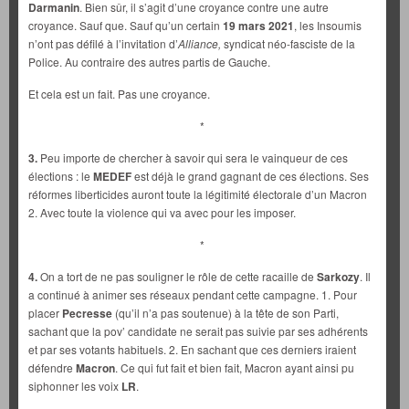
Darmanin
. Bien sûr, il s’agit d’une croyance contre une autre
croyance. Sauf que. Sauf qu’un certain
19 mars 2021
, les Insoumis
n’ont pas défilé à l’invitation d’
Alliance,
syndicat néo-fasciste de la
Police. Au contraire des autres partis de Gauche.
Et cela est un fait. Pas une croyance.
*
3.
Peu importe de chercher à savoir qui sera le vainqueur de ces
élections : le
MEDEF
est déjà le grand gagnant de ces élections. Ses
réformes liberticides auront toute la légitimité électorale d’un Macron
2. Avec toute la violence qui va avec pour les imposer.
*
4.
On a tort de ne pas souligner le rôle de cette racaille de
Sarkozy
. Il
a continué à animer ses réseaux pendant cette campagne. 1. Pour
placer
Pecresse
(qu’il n’a pas soutenue) à la tête de son Parti,
sachant que la pov’ candidate ne serait pas suivie par ses adhérents
et par ses votants habituels. 2. En sachant que ces derniers iraient
défendre
Macron
. Ce qui fut fait et bien fait, Macron ayant ainsi pu
siphonner les voix
LR
.