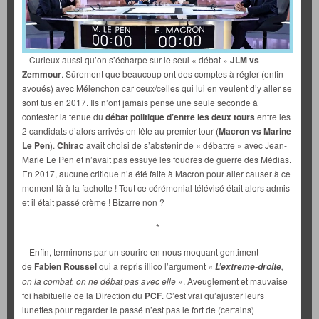
– Curieux aussi qu’on s’écharpe sur le seul « débat »
JLM vs
Zemmour
. Sûrement que beaucoup ont des comptes à régler (enfin
avoués) avec Mélenchon car ceux/celles qui lui en veulent d’y aller se
sont tûs en 2017. Ils n’ont jamais pensé une seule seconde à
contester la tenue du
débat politique d’entre les deux tours
entre les
2 candidats d’alors arrivés en tête au premier tour (
Macron vs Marine
Le Pen
).
Chirac
avait choisi de s’abstenir de « débattre » avec Jean-
Marie Le Pen et n’avait pas essuyé les foudres de guerre des Médias.
En 2017, aucune critique n’a été faite à Macron pour aller causer à ce
moment-là à la fachotte ! Tout ce cérémonial télévisé était alors admis
et il était passé crème ! Bizarre non ?
*
– Enfin, terminons par un sourire en nous moquant gentiment
de
Fabien Roussel
qui a repris illico l’argument
«
,
L’extreme-droite
on la combat, on ne débat pas avec elle »
. Aveuglement et mauvaise
foi habituelle de la Direction du
PCF
. C’est vrai qu’ajuster leurs
lunettes pour regarder le passé n’est pas le fort de (certains)