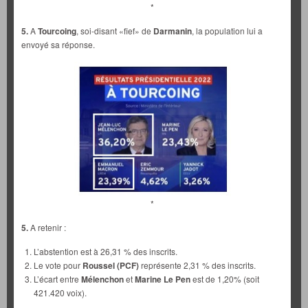
*
5.
A
Tourcoing
, soi-disant «fief» de
Darmanin
, la population lui a
envoyé sa réponse.
*
5.
A retenir :
L’abstention est à 26,31 % des inscrits.
Le vote pour
Roussel (PCF)
représente 2,31 % des inscrits.
L’écart entre
Mélenchon
et
Marine Le Pen
est de 1,20% (soit
421.420 voix).