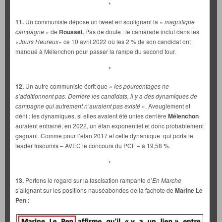
*
11.
Un communiste dépose un tweet en soulignant la «
magnifique
campagne
» de
Roussel.
Pas de doute : le camarade inclut dans les
«
Jours Heureux
» ce 10 avril 2022 où les 2 % de son candidat ont
manqué à Mélenchon pour passer la rampe du second tour.
*
12.
Un autre communiste écrit que «
les pourcentages ne
s’additionnent pas. Derrière les candidats, il y a des dynamiques de
campagne qui autrement n’auraient pas existé
». Aveuglement et
déni : les dynamiques, si elles avaient été unies derrière
Mélenchon
auraient entraîné, en 2022, un élan exponentiel et donc probablement
gagnant. Comme pour l’élan 2017 et cette dynamique qui porta le
leader Insoumis – AVEC le concours du PCF – à 19,58 %.
*
13.
Portons le regard sur la fascisation rampante d’
En Marche
s’alignant sur les positions nauséabondes de la fachote de
Marine Le
Pen
: