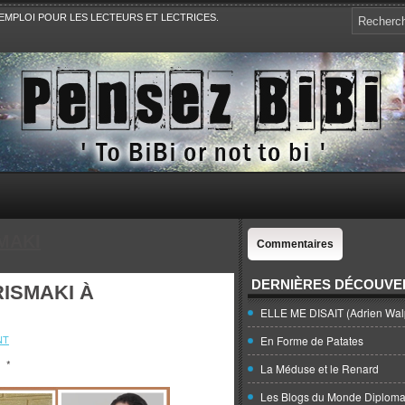
EMPLOI POUR LES LECTEURS ET LECTRICES.
e, la Politique, le Sport,. Avec Revue de presse et de blogs.
MAKI
Commentaires
DERNIÈRES DÉCOUVE
RISMAKI À
ELLE ME DISAIT (Adrien Wal
NT
En Forme de Patates
*
La Méduse et le Renard
Les Blogs du Monde Diploma