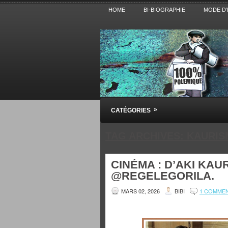
HOME
BI-BIOGRAPHIE
MODE D’
Pensez BiBi
»
CATÉGORIES
Blog polémique sur l'Actualité, la Cultur
TAG ARCHIVES:
KAURIS
CINÉMA : D’AKI KAU
@REGELEGORILA.
MARS 02, 2026
BIBI
1 COMME