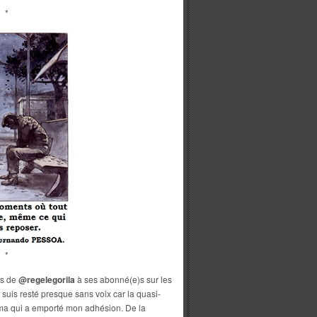
*
*
es de
@regelegorila
à ses abonné(e)s sur les
je suis resté presque sans voix car la quasi-
néma qui a emporté mon adhésion. De la