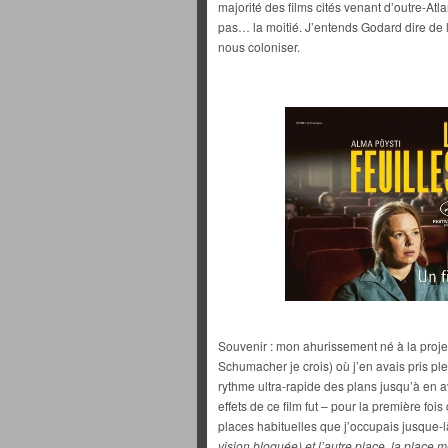
majorité des films cités venant d’outre-At
pas… la moitié. J’entends Godard dire de 
nous coloniser.
Souvenir : mon ahurissement né à la proje
Schumacher je crois) où j’en avais pris plei
rythme ultra-rapide des plans jusqu’à en av
effets de ce film fut – pour la première foi
places habituelles que j’occupais jusque-l
vision bloquée) et l’autre place, la place 