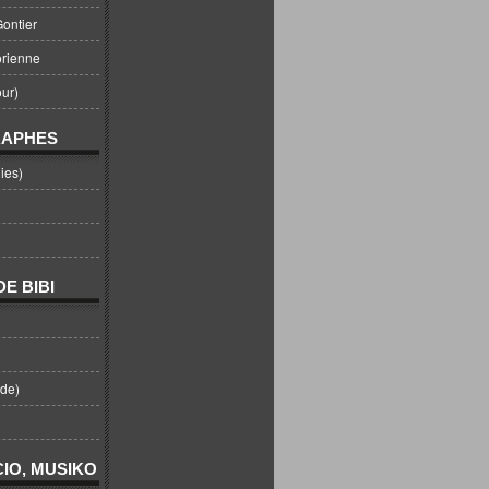
ontier
orienne
ur)
RAPHES
ies)
E BIBI
nde)
IO, MUSIKO