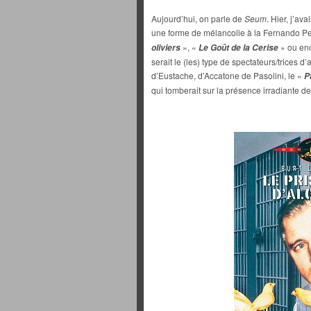
Aujourd’hui, on parle de
Seum
. Hier, j’av
une forme de mélancolie à la Fernando Pe
», «
» ou en
oliviers
Le Goût de la Cerise
serait le (les) type de spectateurs/trices d’
d’Eustache, d’Accatone de Pasolini, le «
P
qui tomberait sur la présence irradiante d