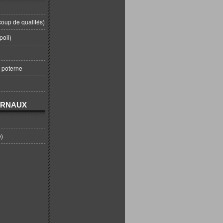
coup de qualités)
poil)
t poterne
URNAUX
e)