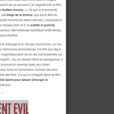
point de ce souvenir, j’ai regardé hier le film
s feuilles mortes
»). Ce qui m’a enchanté
. cet
éloge de la lenteur
(qui est le titre du
 autre homme du siècle dernier), c’est aussi 2.
 chaque plan et 3. la
subtile et punchy
ureux. Merveilleuse oscillation entre temps
iques duelles.
 le mélange d’un rire qui nous arrive, un rire-
une mélancolie accrocheuse. Ce film (sur deux
un magnifique plan où on les voit ensemble sur
haplin). Sur ce chemin filmé en perspective, il
 toujours en avance) avec son chien
n pour nom) et l’amoureux, homme heureux
ciles derrière. Ce qui m’a frappé dans ce film,
 été banni pour laisser émerger le
 l’Amour.
*