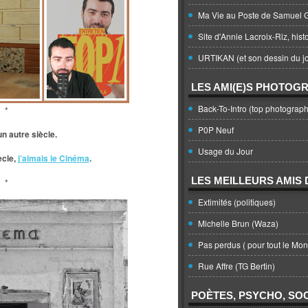
Ma Vie au Poste de Samuel G
Site d'Annie Lacroix-Riz, hist
URTIKAN (et son dessin du jo
LES AMI(E)S PHOTOG
Back-To-Intro (top photograph
*
P0P Neuf
un autre siècle.
Usage du Jour
ècle,
j’aimais le Cinéma
.
LES MEILLEURS AMIS D
*
Extimités (politiques)
Michelle Brun (Waza)
Pas perdus ( pour tout le Mo
Rue Affre (TG Bertin)
POÈTES, PSYCHO, SOC