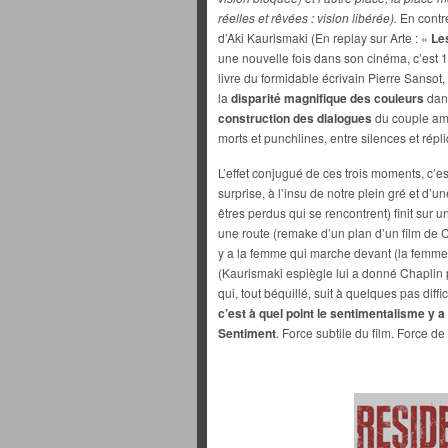
réelles et rêvées : vision libérée).
En contre
d’Aki Kaurismaki (En replay sur Arte : «
Le
une nouvelle fois dans son cinéma, c’est 1
livre du formidable écrivain Pierre Sansot,
la
disparité magnifique des couleurs
dans
construction des dialogues
du couple amo
morts et punchlines, entre silences et répl
L’effet conjugué de ces trois moments, c’est
surprise, à l’insu de notre plein gré et d’
êtres perdus qui se rencontrent) finit sur 
une route (remake d’un plan d’un film de C
y a la femme qui marche devant (la femme
(Kaurismaki espiègle lui a donné Chapli
qui, tout béquillé, suit à quelques pas diffi
c’est à quel point le sentimentalisme y a
Sentiment
. Force subtile du film. Force de