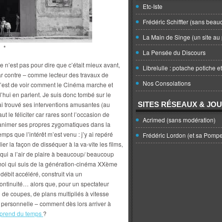
Etc-Iste
Frédéric Schiffter (sans beau
La Main de Singe (un site au 
*
La Pensée du Discours
 n’est pas pour dire que c’était mieux avant,
Librelulle : potache potiche e
ar contre – comme lecteur des travaux de
Nos Consolations
’est de voir comment le Cinéma marche et
hui en parlent. Je suis donc tombé sur le
ai trouvé ses interventions amusantes (au
SITES RÉSEAUX & JO
t le féliciter car rares sont l’occasion de
Acrimed (sans modération)
 s’animer ses propres zygomatiques dans la
ps que l’intérêt m’est venu : j’y ai repéré
Frédéric Lordon (et sa Pomp
er la façon de disséquer à la va-vite les films,
qui a l’air de plaire à beaucoup/ beaucoup
moi qui suis de la génération-cinéma XXème
 débit accéléré, construit via un
ontinuité… alors que, pour un spectateur
n de coupes, de plans multipliés à vitesse
ersonnelle – comment dès lors arriver à
 prend du temps
?