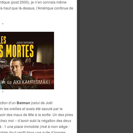
lantique (post 2000), je n’en connais même
là-haut que là-dessus, l’Amérique continue de
*
*
ction d’un
Batman
(celui de Joël
n les oreilles et avais été saoulé par le
oir des maux de tête à la sortie. Un des pires
s chez moi – d’avoir subi la négation des deux
à : 1
une place immobile (rivé à mon siège :
mobile (tout captif dans une suite d’images