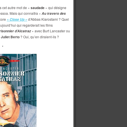
ais cet autre mot de «
saudade
» qui désigne
ssoa. Mais qui connaîtra «
Au travers des
core
d’Abbas Kiarostami ? Quel
« Close Up »
aujourd’hui qui regarderait les films
» avec Burt Lancaster ou
risonnier d’Alcatraz
e
Juliet Berto
? Oui, qu’en diraient-ils ?
*