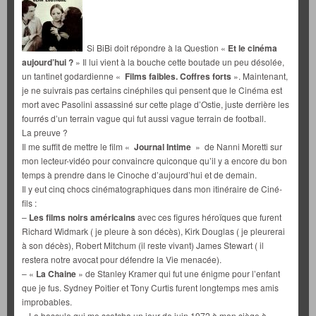
Si BiBi doit répondre à la Question «
Et le cinéma
aujourd’hui ?
» Il lui vient à la bouche cette boutade un peu désolée,
un tantinet godardienne «
Films faibles. Coffres forts
». Maintenant,
je ne suivrais pas certains cinéphiles qui pensent que le Cinéma est
mort avec Pasolini assassiné sur cette plage d’Ostie, juste derrière les
fourrés d’un terrain vague qui fut aussi vague terrain de football.
La preuve ?
Il me suffit de mettre le film «
Journal Intime
» de Nanni Moretti sur
mon lecteur-vidéo pour convaincre quiconque qu’il y a encore du bon
temps à prendre dans le Cinoche d’aujourd’hui et de demain.
Il y eut cinq chocs cinématographiques dans mon itinéraire de Ciné-
fils :
–
Les films noirs américains
avec ces figures héroïques que furent
Richard Widmark ( je pleure à son décès), Kirk Douglas ( je pleurerai
à son décès), Robert Mitchum (il reste vivant) James Stewart ( il
restera notre avocat pour défendre la Vie menacée).
– «
La Chaine
» de Stanley Kramer qui fut une énigme pour l’enfant
que je fus. Sydney Poitier et Tony Curtis furent longtemps mes amis
improbables.
– La bascule qui me scotcha un jour de juin 1972 à mon siège à