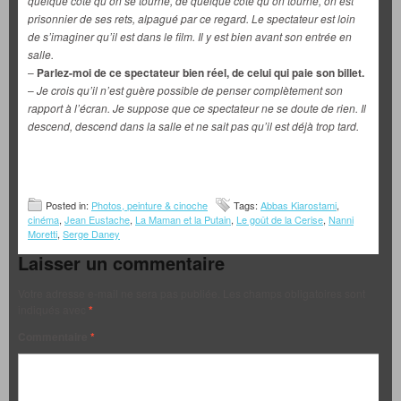
quelque côté qu’on se tourne, de quelque côté qu’on tourne, on est
prisonnier de ses rets, alpagué par ce regard. Le spectateur est loin
de s’imaginer qu’il est dans le film. Il y est bien avant son entrée en
salle.
–
Parlez-moi de ce spectateur bien réel, de celui qui paie son billet.
–
Je crois qu’il n’est guère possible de penser complètement son
rapport à l’écran. Je suppose que ce spectateur ne se doute de rien. Il
descend, descend dans la salle et ne sait pas qu’il est déjà trop tard.
Posted in:
Photos, peinture & cinoche
Tags:
Abbas Kiarostami
,
cinéma
,
Jean Eustache
,
La Maman et la Putain
,
Le goût de la Cerise
,
Nanni
Moretti
,
Serge Daney
Laisser un commentaire
Votre adresse e-mail ne sera pas publiée.
Les champs obligatoires sont
indiqués avec
*
Commentaire
*