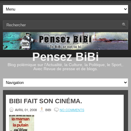
Pensez BiBi
Blog polémique sur l'Actualité, la Culture, la Politique, le Sport,.
Avec Revue de presse et de blogs.
BIBI FAIT SON CINÉMA.
AVRIL 01, 2008
BIBI
NO COMMENTS