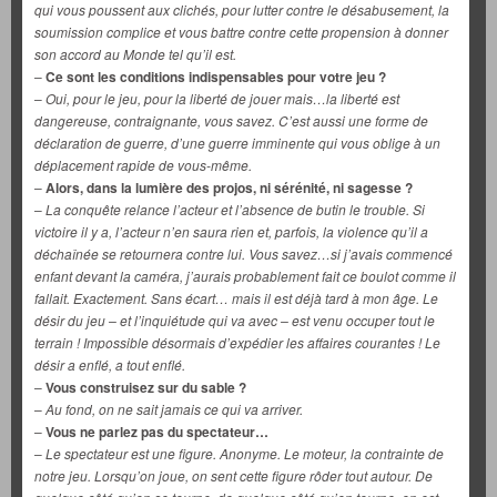
qui vous poussent aux clichés, pour lutter contre le désabusement, la
soumission complice et vous battre contre cette propension à donner
son accord au Monde tel qu’il est.
–
Ce sont les conditions indispensables pour votre jeu ?
–
Oui, pour le jeu, pour la liberté de jouer mais…la liberté est
dangereuse, contraignante, vous savez. C’est aussi une forme de
déclaration de guerre, d’une guerre imminente qui vous oblige à un
déplacement rapide de vous-même.
–
Alors, dans la lumière des projos, ni sérénité, ni sagesse ?
–
La conquête relance l’acteur et l’absence de butin le trouble. Si
victoire il y a, l’acteur n’en saura rien et, parfois, la violence qu’il a
déchaînée se retournera contre lui. Vous savez…si j’avais commencé
enfant devant la caméra, j’aurais probablement fait ce boulot comme il
fallait. Exactement. Sans écart… mais il est déjà tard à mon âge. Le
désir du jeu – et l’inquiétude qui va avec – est venu occuper tout le
terrain ! Impossible désormais d’expédier les affaires courantes ! Le
désir a enflé, a tout enflé.
–
Vous construisez sur du sable ?
–
Au fond, on ne sait jamais ce qui va arriver.
–
Vous ne parlez pas du spectateur…
–
Le spectateur est une figure. Anonyme. Le moteur, la contrainte de
notre jeu. Lorsqu’on joue, on sent cette figure rôder tout autour. De