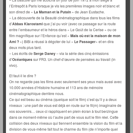
l’Entrepôt à Paris lorsque je vis les premières images noir et blanc et
son direct de «
La Maman et la Putain
» de Jean Eustache.
– La découverte de la Beauté cinématographique dans tous les films
d’
Abbas Kiarostami
que j’ai pu voir (avec ce passage sur la route
entre l’embaumeur et le héros dans « Le Goût de la Cerise » ou ce
film magnifique sur l’Enfance qu’est «
Mais où est la maison de mon
Ami ?
») BiBi a réussi à dégoter de lui «
Le Passager
» et en dira
deux mots plus tard.
– Les écrits de
Serge Daney
– via la série des cinq émissions
d’
Océaniques
sur FR3. Un chef-d’œuvre de pensées au travail (in
vivo).
Et faut-il le dire ?
On ne regarde pas les films avec seulement ses yeux mais aussi avec
10.000 années d’Histoire humaine et 113 ans de mémoire
cinématographique derrière nous.
Ce qui est beau au cinéma (quelque soit le film) c’est qu’il y a deux
niveaux : une part de vous est déjà en route sur le fil(m) imaginaire de
vos souvenirs… ceux-ci rappliquent en plein écran à tout berzingue
dans ce moment-même où l’autre part de vous suit le film réel. Cette
collision des deux niveaux qui tiennent ensemble la vision du film et la
division de vous-même fait tout le charme du film (de n’importe quel