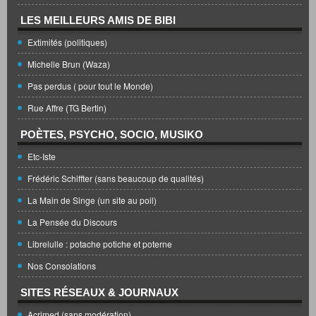
LES MEILLEURS AMIS DE BIBI
Extimités (politiques)
Michelle Brun (Waza)
Pas perdus ( pour tout le Monde)
Rue Affre (TG Bertin)
POÈTES, PSYCHO, SOCIO, MUSIKO
Etc-Iste
Frédéric Schiffter (sans beaucoup de qualités)
La Main de Singe (un site au poil)
La Pensée du Discours
Librelulle : potache potiche et poterne
Nos Consolations
SITES RÉSEAUX & JOURNAUX
Acrimed (sans modération)