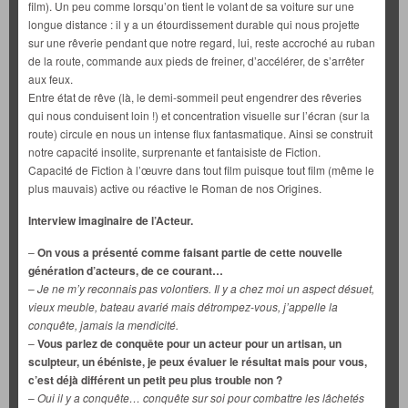
film). Un peu comme lorsqu’on tient le volant de sa voiture sur une
longue distance : il y a un étourdissement durable qui nous projette
sur une rêverie pendant que notre regard, lui, reste accroché au ruban
de la route, commande aux pieds de freiner, d’accélérer, de s’arrêter
aux feux.
Entre état de rêve (là, le demi-sommeil peut engendrer des rêveries
qui nous conduisent loin !) et concentration visuelle sur l’écran (sur la
route) circule en nous un intense flux fantasmatique. Ainsi se construit
notre capacité insolite, surprenante et fantaisiste de Fiction.
Capacité de Fiction à l’œuvre dans tout film puisque tout film (même le
plus mauvais) active ou réactive le Roman de nos Origines.
Interview imaginaire de l’Acteur.
–
On vous a présenté comme faisant partie de cette nouvelle
génération d’acteurs, de ce courant…
–
Je ne m’y reconnais pas volontiers. Il y a chez moi un aspect désuet,
vieux meuble, bateau avarié mais détrompez-vous, j’appelle la
conquête, jamais la mendicité.
–
Vous parlez de conquête pour un acteur pour un artisan, un
sculpteur, un ébéniste, je peux évaluer le résultat mais pour vous,
c’est déjà différent un petit peu plus trouble non ?
–
Oui il y a conquête… conquête sur soi pour combattre les lâchetés