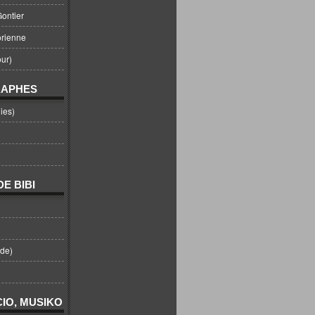
ontier
orienne
ur)
RAPHES
ies)
E BIBI
nde)
IO, MUSIKO