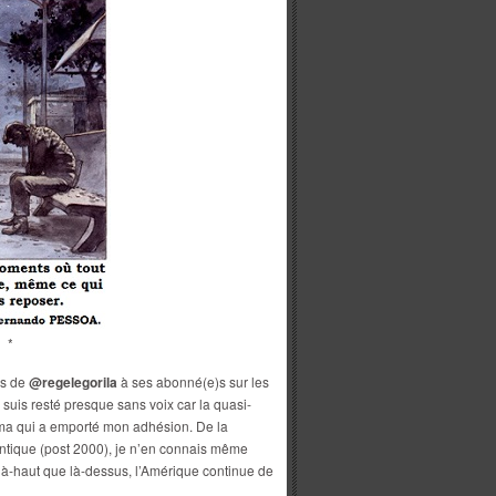
*
es de
@regelegorila
à ses abonné(e)s sur les
je suis resté presque sans voix car la quasi-
néma qui a emporté mon adhésion. De la
lantique (post 2000), je n’en connais même
là-haut que là-dessus, l’Amérique continue de