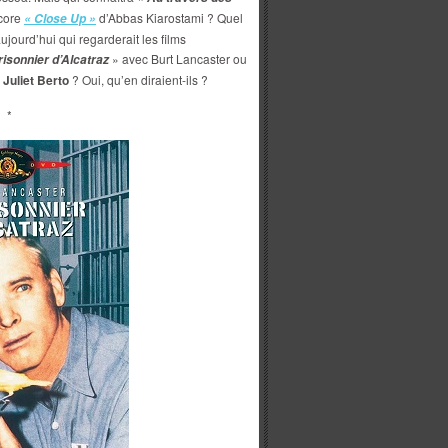
core
d’Abbas Kiarostami ? Quel
« Close Up »
aujourd’hui qui regarderait les films
» avec Burt Lancaster ou
risonnier d’Alcatraz
e
Juliet Berto
? Oui, qu’en diraient-ils ?
*