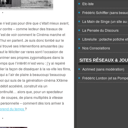
Etc-Iste
Frédéric Schiffter (sans beau
*
La Main de Singe (un site au 
 n’est pas pour dire que c’était mieux avant,
ar contre – comme lecteur des travaux de
La Pensée du Discours
’est de voir comment le Cinéma marche et
Librelulle : potache potiche e
hui en parlent. Je suis donc tombé sur le
ai trouvé ses interventions amusantes (au
Nos Consolations
t le féliciter car rares sont l’occasion de
 s’animer ses propres zygomatiques dans la
SITES RÉSEAUX & JO
ps que l’intérêt m’est venu : j’y ai repéré
er la façon de disséquer à la va-vite les films,
Acrimed (sans modération)
qui a l’air de plaire à beaucoup/ beaucoup
Frédéric Lordon (et sa Pomp
moi qui suis de la génération-cinéma XXème
 débit accéléré, construit via un
ontinuité… alors que, pour un spectateur
n de coupes, de plans multipliés à vitesse
ersonnelle – comment dès lors arriver à
 prend du temps
?
*