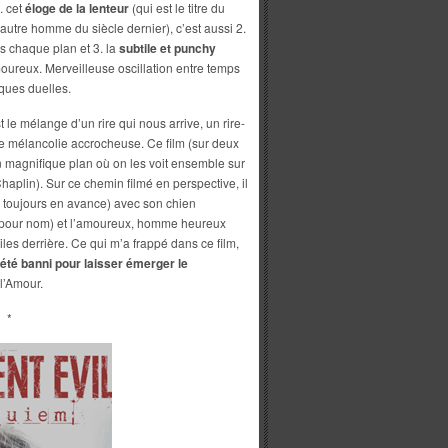
. cet
éloge de la lenteur
(qui est le titre du
 autre homme du siècle dernier), c’est aussi 2.
 chaque plan et 3. la
subtile et punchy
ureux. Merveilleuse oscillation entre temps
iques duelles.
 le mélange d’un rire qui nous arrive, un rire-
une mélancolie accrocheuse. Ce film (sur deux
un magnifique plan où on les voit ensemble sur
haplin). Sur ce chemin filmé en perspective, il
 toujours en avance) avec son chien
n pour nom) et l’amoureux, homme heureux
ciles derrière. Ce qui m’a frappé dans ce film,
 été banni pour laisser émerger le
 l’Amour.
*