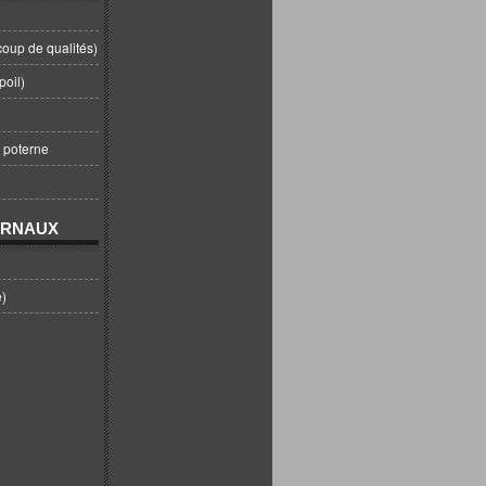
coup de qualités)
poil)
t poterne
URNAUX
e)