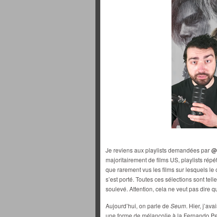
Je reviens aux playlists demandées par
@
majoritairement de films US, playlists répé
que rarement vus les films sur lesquels le
s’est porté. Toutes ces sélections sont tel
soulevé. Attention, cela ne veut pas dire qu
Aujourd’hui, on parle de
Seum
. Hier, j’av
une forme de mélancolie à la Fernando Pe