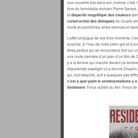
une nouvelle fois dans son cinéma, c’est 1
livre du formidable écrivain Pierre Sansot,
la
disparité magnifique des couleurs
dans
construction des dialogues
du couple amo
morts et punchlines, entre silences et répl
L’effet conjugué de ces trois moments, c’est
surprise, à l’insu de notre plein gré et d’
êtres perdus qui se rencontrent) finit sur 
une route (remake d’un plan d’un film de C
y a la femme qui marche devant (la femme
(Kaurismaki espiègle lui a donné Chapli
qui, tout béquillé, suit à quelques pas diffi
c’est à quel point le sentimentalisme y a
Sentiment
. Force subtile du film. Force de