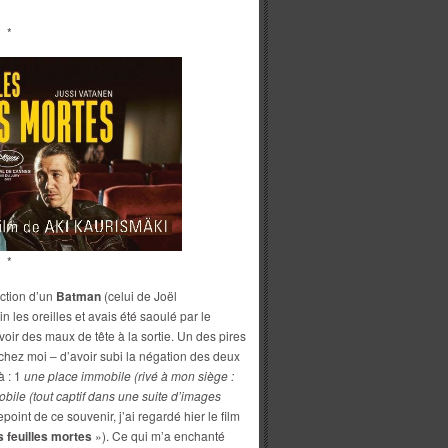
*
*
ction d’un
Batman
(celui de Joël
n les oreilles et avais été saoulé par le
oir des maux de tête à la sortie. Un des pires
s chez moi – d’avoir subi la négation des deux
à : 1
une place immobile (rivé à mon siège :
mobile (tout captif dans une suite d’images
point de ce souvenir, j’ai regardé hier le film
s feuilles mortes
»). Ce qui m’a enchanté