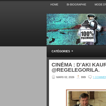
HOME
BI-BIOGRAPHIE
MODE D’
Pensez BiBi
»
CATÉGORIES
Blog polémique sur l'Actualité, la Cultur
CINÉMA : D’AKI KAU
@REGELEGORILA.
MARS 02, 2026
BIBI
1 COMME