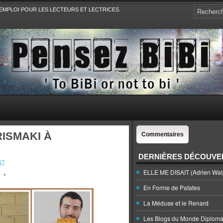
EMPLOI POUR LES LECTEURS ET LECTRICES.
e, la Politique, le Sport,. Avec Revue de presse et de blogs.
RISMAKI À
Commentaires
DERNIÈRES DÉCOUVE
NT
ELLE ME DISAIT (Adrien Wal
*
En Forme de Patates
La Méduse et le Renard
Les Blogs du Monde Diploma