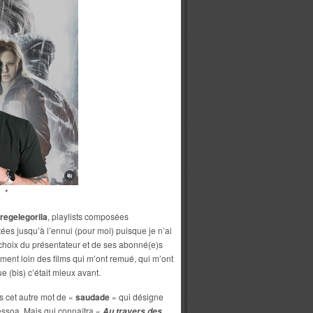
*
regelegorila
, playlists composées
tées jusqu’à l’ennui (pour moi) puisque je n’ai
 choix du présentateur et de ses abonné(e)s
lement loin des films qui m’ont remué, qui m’ont
e (bis) c’était mieux avant.
ais cet autre mot de «
saudade
» qui désigne
ssoa. Mais qui connaîtra «
Au travers des