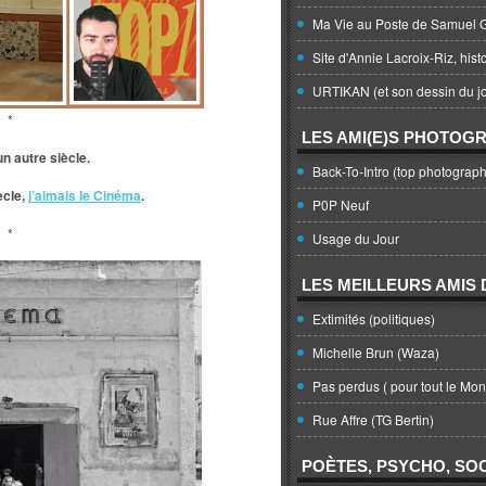
Ma Vie au Poste de Samuel G
Site d'Annie Lacroix-Riz, hist
URTIKAN (et son dessin du jo
*
LES AMI(E)S PHOTOG
un autre siècle.
Back-To-Intro (top photograph
ècle,
j’aimais le Cinéma
.
P0P Neuf
*
Usage du Jour
LES MEILLEURS AMIS D
Extimités (politiques)
Michelle Brun (Waza)
Pas perdus ( pour tout le Mo
Rue Affre (TG Bertin)
POÈTES, PSYCHO, SOC