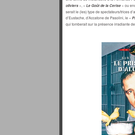
», «
» ou en
oliviers
Le Goût de la Cerise
serait le (les) type de spectateurs/trices d’
d’Eustache, d’Accatone de Pasolini, le «
P
qui tomberait sur la présence irradiante d