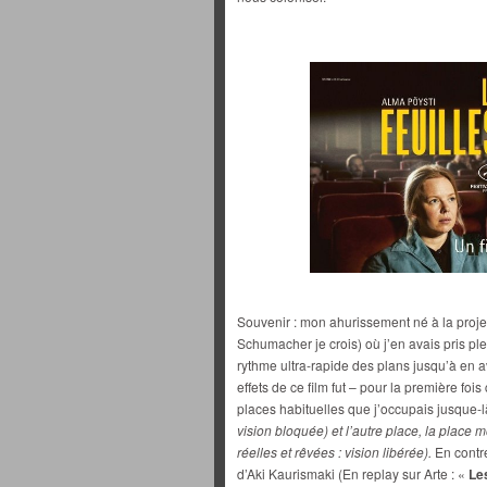
Souvenir : mon ahurissement né à la proje
Schumacher je crois) où j’en avais pris plei
rythme ultra-rapide des plans jusqu’à en av
effets de ce film fut – pour la première foi
places habituelles que j’occupais jusque-l
vision bloquée) et l’autre place, la place 
réelles et rêvées : vision libérée).
En contre
d’Aki Kaurismaki (En replay sur Arte : «
Le