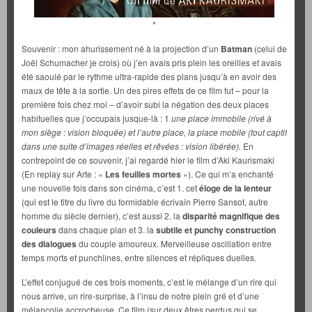
*
Souvenir : mon ahurissement né à la projection d’un
Batman
(celui de
Joël Schumacher je crois) où j’en avais pris plein les oreilles et avais
été saoulé par le rythme ultra-rapide des plans jusqu’à en avoir des
maux de tête à la sortie. Un des pires effets de ce film fut – pour la
première fois chez moi – d’avoir subi la négation des deux places
habituelles que j’occupais jusque-là : 1
une place immobile (rivé à
mon siège : vision bloquée) et l’autre place, la place mobile (tout captif
dans une suite d’images réelles et rêvées : vision libérée).
En
contrepoint de ce souvenir, j’ai regardé hier le film d’Aki Kaurismaki
(En replay sur Arte : «
Les feuilles mortes
»). Ce qui m’a enchanté
une nouvelle fois dans son cinéma, c’est 1. cet
éloge de la lenteur
(qui est le titre du livre du formidable écrivain Pierre Sansot, autre
homme du siècle dernier), c’est aussi 2. la
disparité magnifique des
couleurs
dans chaque plan et 3. la
subtile et punchy construction
des dialogues
du couple amoureux. Merveilleuse oscillation entre
temps morts et punchlines, entre silences et répliques duelles.
L’effet conjugué de ces trois moments, c’est le mélange d’un rire qui
nous arrive, un rire-surprise, à l’insu de notre plein gré et d’une
mélancolie accrocheuse. Ce film (sur deux êtres perdus qui se