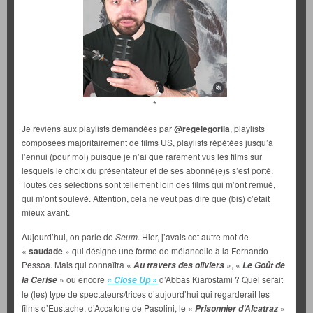
*
Je reviens aux playlists demandées par
@regelegorila
, playlists
composées majoritairement de films US, playlists répétées jusqu’à
l’ennui (pour moi) puisque je n’ai que rarement vus les films sur
lesquels le choix du présentateur et de ses abonné(e)s s’est porté.
Toutes ces sélections sont tellement loin des films qui m’ont remué,
qui m’ont soulevé. Attention, cela ne veut pas dire que (bis) c’était
mieux avant.
Aujourd’hui, on parle de
Seum
. Hier, j’avais cet autre mot de
«
saudade
» qui désigne une forme de mélancolie à la Fernando
Pessoa. Mais qui connaîtra «
», «
Au travers des oliviers
Le Goût de
» ou encore
d’Abbas Kiarostami ? Quel serait
la Cerise
« Close Up »
le (les) type de spectateurs/trices d’aujourd’hui qui regarderait les
films d’Eustache, d’Accatone de Pasolini, le «
»
Prisonnier d’Alcatraz