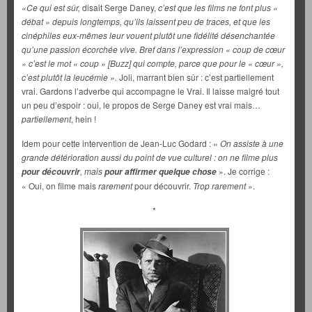
«Ce qui est sûr,
disait Serge Daney,
c’est que les films ne font plus «
débat » depuis longtemps, qu’ils laissent peu de traces, et que les
cinéphiles eux-mêmes leur vouent plutôt une fidélité désenchantée
qu’une passion écorchée vive. Bref dans l’expression « coup de cœur
» c’est le mot « coup » [Buzz] qui compte, parce que pour le « cœur »,
c’est plutôt la leucémie ».
Joli, marrant bien sûr : c’est partiellement
vrai. Gardons l’adverbe qui accompagne le Vrai. Il laisse malgré tout
un peu d’espoir : oui, le propos de Serge Daney est vrai mais…
partiellement
, hein !
Idem pour cette intervention de Jean-Luc Godard : «
On assiste à une
grande détérioration aussi du point de vue culturel : on ne filme plus
, mais
». Je corrige :
pour découvrir
pour affirmer quelque chose
« Oui, on filme mais
rarement
pour découvrir.
Trop rarement
».
*