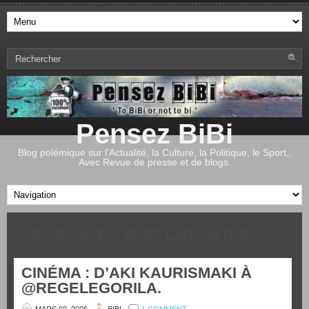
Pensez BiBi
Blog polémique sur l'Actualité, la Culture, la Politique, le Sport,.
Avec Revue de presse et de blogs.
TAG ARCHIVES:
BURT LANCASTER
CINÉMA : D’AKI KAURISMAKI À
@REGELEGORILA.
MARS 02, 2026
BIBI
1 COMMENT