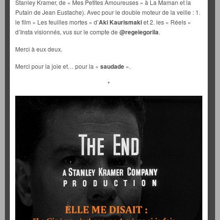
Stanley Kramer, de « Mes Petites Amoureuses » à La Maman et la
Putain de Jean Eustache). Avec pour le double moteur de la veille : 1.
le film « Les feuilles mortes » d’
Aki Kaurismaki
et 2. les « Réels »
d’Insta visionnés, vus sur le compte de
@regelegorila
.
Merci à eux deux.
Merci pour la joie et… pour la «
saudade
».
*