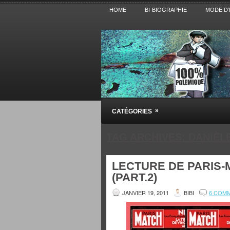
HOME
BI-BIOGRAPHIE
MODE D’
Pensez BiBi
»
CATÉGORIES
Blog polémique sur l'Actualité, la Cultur
TAG ARCHIVES:
DANIÈL
LECTURE DE PARIS-
(PART.2)
JANVIER 19, 2011
BIBI
6 COM