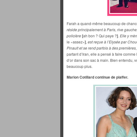
Farah a quand-même beaucoup de chance 
réside principalement à Paris, rive gauche,
policière
[
ah bon ? Qui paye ?
]
.
Elle y mè
le «assez»
]
,
est reçue à l’Elysée par Chouc
Pinault et se rend parfois à des premières
partant d’Iran, elle a pensé à faire comme 
d’or dans son sac à main. Bien entendu, v
beaucoup plus.
Marion Cotillard continue de piaffer.