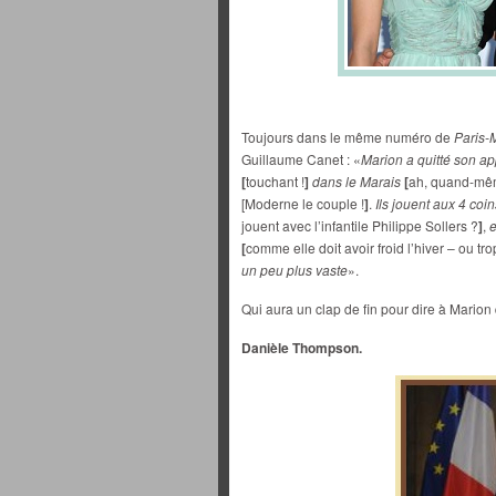
Toujours dans le même numéro de
Paris-
Guillaume Canet : «
Marion a quitté son ap
[
touchant !
]
dans le Marais
[
ah, quand-mê
[Moderne le couple !
]
.
Ils jouent aux 4 coin
jouent avec l’infantile Philippe Sollers ?
]
,
e
[
comme elle doit avoir froid l’hiver – ou tro
un peu plus vaste
».
Qui aura un clap de fin pour dire à Marion q
Danièle Thompson.