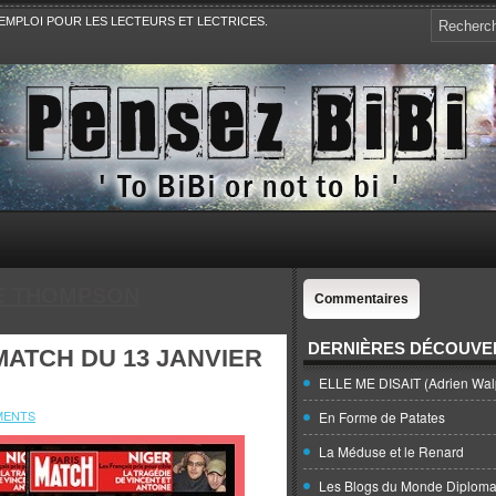
EMPLOI POUR LES LECTEURS ET LECTRICES.
e, la Politique, le Sport,. Avec Revue de presse et de blogs.
E THOMPSON
Commentaires
DERNIÈRES DÉCOUVE
MATCH DU 13 JANVIER
ELLE ME DISAIT (Adrien Wal
MENTS
En Forme de Patates
La Méduse et le Renard
Les Blogs du Monde Diploma