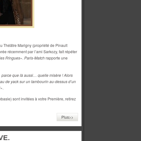
au Théâtre Marigny (propriété de Pinault
ée récemment par l’ami Sarkozy, fait répéter
 les Fringues
».
Paris-Match
rapporte une
 parce que là aussi… quelle misère ! Alors
au de yack sur un tambourin au-dessus d’un
?
».
mbasle) sont invitées à votre Première, retirez
Plus>>
VE.