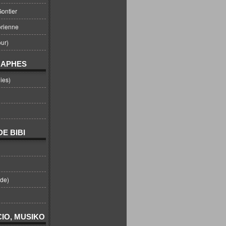
ontier
orienne
ur)
RAPHES
ies)
E BIBI
nde)
IO, MUSIKO