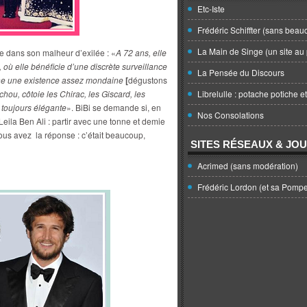
Etc-Iste
Frédéric Schiffter (sans beau
La Main de Singe (un site au 
dans son malheur d’exilée : «
A 72 ans, elle
 où elle bénéficie d’une discrète surveillance
La Pensée du Discours
ne une existence assez mondaine
[
dégustons
hou, côtoie les Chirac, les Giscard, les
Librelulle : potache potiche e
, toujours élégante
». BiBi se demande si, en
Nos Consolations
Leila Ben Ali : partir avec une tonne et demie
ous avez la réponse : c’était beaucoup,
SITES RÉSEAUX & JO
Acrimed (sans modération)
Frédéric Lordon (et sa Pomp