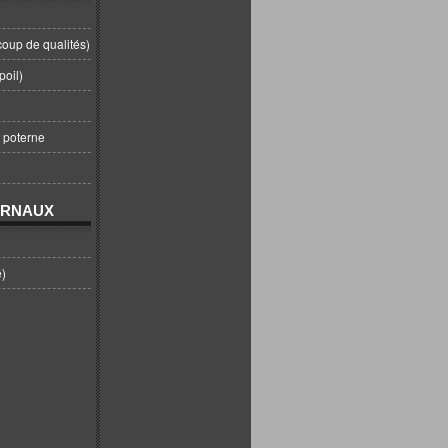
coup de qualités)
poil)
t poterne
URNAUX
e)