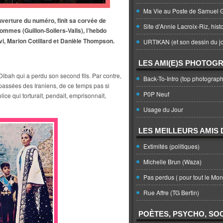
Ma Vie au Poste de Samuel G
uverture du numéro, finit sa corvée de
Site d'Annie Lacroix-Riz, hist
hommes (Guillon-Sollers-Valls), l’hebdo
i, Marion Cotillard et Danièle Thompson.
URTIKAN (et son dessin du jo
LES AMI(E)S PHOTOG
Dibah qui a perdu son second fils. Par contre,
Back-To-Intro (top photograph
 passées des Iraniens, de ce temps pas si
P0P Neuf
ice qui torturait, pendait, emprisonnait,
Usage du Jour
LES MEILLEURS AMIS D
Extimités (politiques)
Michelle Brun (Waza)
Pas perdus ( pour tout le Mo
Rue Affre (TG Bertin)
POÈTES, PSYCHO, SOC