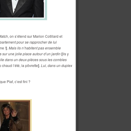
Match
, on s’étend sur Marion Cotillard et
partement pour se rapprocher de lui
me !
]
.
Mais ils n’habitent pas ensemble
s sur une jolie place autour d’un jardin
[
ils y
lle dans un deux-pièces sous les combles
p chaud l’été, la pôvrette
]
.
Lui, dans un duplex
ue Piaf, c’est fini ?