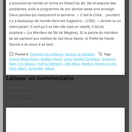
a poursuivi sa remise en forme en faisant du ski. Ski et esquive des
problèmes, voilà le programme de son dernier week-end enneigé.
Deux paroles qui marqueront la semaine : «
C’est la Crise… pourtant,
il y
a beaucoup de monde dans les magasins
» (CBS). «
Jamais vu un
client pareil ! Il croit qu’il va très vite mais en réalité, il fait du
surplace
» (Le Moniteur de Ski de Megève). Si la parole du moniteur
de ski parvient aux oreilles de Qui-Vous-Savez, le Préfet de Haute-
Savoie a du souci à se faire.
Posted in:
Pensées très politiques
,
Sarkozy le malfaiteur
Tags:
Antonio Maria Rouco
,
Audifac Ignace
,
Carla
,
Danièle Thompson
,
Deutsche
Bahn
,
Eric Besson
,
Hartmut Mehdorn
,
Little Nikos
,
Megève
,
Michel Drucker
,
Paris-Match
,
Serge Bilé
,
Vatican
Laisser un commentaire
Votre adresse e-mail ne sera pas publiée.
Les champs obligatoires sont
indiqués avec
*
Commentaire
*