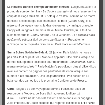
La Rigolote Danièle Thompson fait son cinoche.
Les journaux font la
promo de son dernier film «
Le Code a changé
» et nous resservent le
coup de la Saga familiale. BiBi note que c’est fou comme on se marre
dans la Famille élargie des Thompson : le père (Gérard Oury) et la
mère sont de joyeux lurons, la Grand-mère est dynamique grave, le
Pappy est un rigolo à l’humour slave. Michel Drucker, lui, a tout de
suite remarqué le «
beau sourire
» de la Cinéaste. «
Le cercle d’amis
de Danièle est constitué de gens plutôt riants
« . Probablement
à l’image de ceux qu’elle retrouve au Café Flore à Saint-Germain.
Sur la Soirée Solidarité-Sida
du 29 janvier, Paris Match ne nous a
pas dit si tout ce petit Beau Monde a applaudi Little Nikos lorsque ce
dernier a surgi entre les tables pour rejoindre sa «
sculpturale
» Carla,
marraine de la soirée ? Paris-Match n’a pas dit non plus si Little Nikos
avait été content de gagner des pantoufles de vison lorsque son
numéro a été tiré au sort. Ohé les journalistes ! Pas besoin de lui
balancer des pantoufles à la prochaine Conférence de Presse.
Carla
, fatiguée de son voyage au Burkina-Fasso, est allée se
ressourcer à Megève. Le Boss était là, revenu tout bronzé
d’Irak. L’Histoire ne dit pas s’ils avaient amené dans leurs bagages
Julia Imperiali, la Coach sexuelle qui regonfle les mollets. Little Nikos