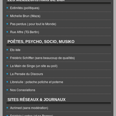
Extimités (politiques)
Michelle Brun (Waza)
Pas perdus ( pour tout le Monde)
Rue Affre (TG Bertin)
POÈTES, PSYCHO, SOCIO, MUSIKO
Etc-Iste
Frédéric Schiffter (sans beaucoup de qualités)
La Main de Singe (un site au poil)
La Pensée du Discours
Librelulle : potache potiche et poterne
Nos Consolations
SITES RÉSEAUX & JOURNAUX
Acrimed (sans modération)
Frédéric Lordon (et sa Pompe)