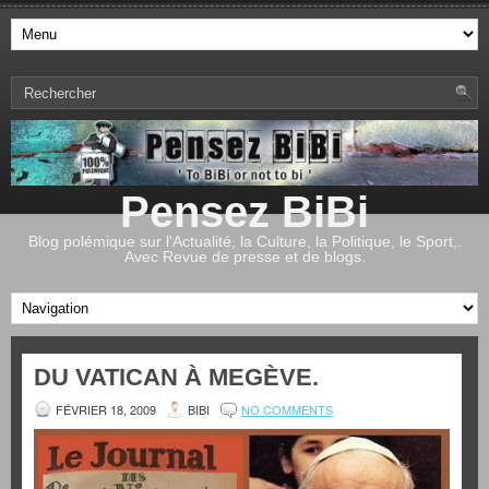
Pensez BiBi
Blog polémique sur l'Actualité, la Culture, la Politique, le Sport,.
Avec Revue de presse et de blogs.
DU VATICAN À MEGÈVE.
FÉVRIER 18, 2009
BIBI
NO COMMENTS