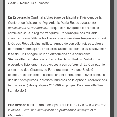
Rome
». Noirceurs au Vatican.
En Espagne
, le Cardinal archevêque de Madrid et Président de la
Conférence épiscopale, Mgr Antonio Maria Rouco évoque «
la
nécessité de
savoir oublier
» lorsque sont évoquées les atrocités
commises sous le régime franquiste. Pendant que des militants
cherchent sans relâche les fosses communes dans lesquelles ont été
jetés des Républicains fusillés, l’Armée de son côté, refuse toujours
de rendre hommage aux militaires fusillés, opposants au soulèvement
fasciste. En Espagne, le Plan Alzheimer a déjà commencé.
Vie duraille
: le Patron de la Deutsche Bahn, Hartmut Mehdorn, a
présenté officiellement ses excuses à son personnel. La Compagnie
allemande des Chemins de Fer a reconnu – via une Société
extérieure spécialement et secrètement embauchée – avoir consulté
des données privées (adresses, numéros de téléphone, coordonnées
bancaires etc) des quelques 230.000 employés. Pour surveiller leur
train de vie ?
Eric Besson
a fait un drôle de lapsus sur RTL : «
Il y a eu à la fois une
invasion… euh, une immigration en provenance d’Afrique et du
Maghreb
»