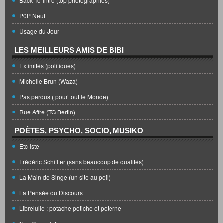
Back-To-Intro (top photographies)
P0P Neuf
Usage du Jour
LES MEILLEURS AMIS DE BIBI
Extimités (politiques)
Michelle Brun (Waza)
Pas perdus ( pour tout le Monde)
Rue Affre (TG Bertin)
POÈTES, PSYCHO, SOCIO, MUSIKO
Etc-Iste
Frédéric Schiffter (sans beaucoup de qualités)
La Main de Singe (un site au poil)
La Pensée du Discours
Librelulle : potache potiche et poterne