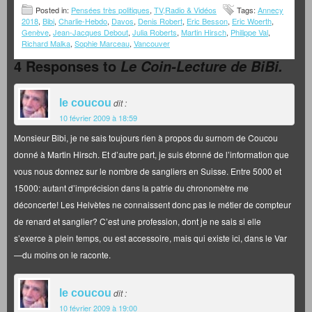
Posted in:
Pensées très politiques
,
TV,Radio & Vidéos
Tags:
Annecy
2018
,
Bibi
,
Charlie-Hebdo
,
Davos
,
Denis Robert
,
Eric Besson
,
Eric Woerth
,
Genève
,
Jean-Jacques Debout
,
Julia Roberts
,
Martin Hirsch
,
Philippe Val
,
Richard Malka
,
Sophie Marceau
,
Vancouver
4 Responses to
Le Coin-Lecture de BiBi.
le coucou
dit :
10 février 2009 à 18:59
Monsieur Bibi, je ne sais toujours rien à propos du surnom de Coucou
donné à Martin Hirsch. Et d’autre part, je suis étonné de l’information que
vous nous donnez sur le nombre de sangliers en Suisse. Entre 5000 et
15000: autant d’imprécision dans la patrie du chronomètre me
déconcerte! Les Helvètes ne connaissent donc pas le métier de compteur
de renard et sanglier? C’est une profession, dont je ne sais si elle
s’exerce à plein temps, ou est accessoire, mais qui existe ici, dans le Var
—du moins on le raconte.
le coucou
dit :
10 février 2009 à 19:00