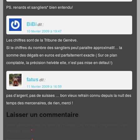
PS. renards et sangliers* bien entendu!
BiBi
dit :
10 février 2009 à 19:47
Les chiffres sont de la Tribune de Genève.
Si le chiffres du nombre des sangliers peut paraitre approximatif… la
somme des dégats en euros est parfaitement exacte ( Sur ce plan
comptable, la précision helvète elle, n’est pas mise en défaut !)
fatus
dit :
11 février 2009 à 16:59
pas d’argent, pas de suisses … bon vieux refrain connu depuis la nuit des
temps des mercenaires, de rien, merci !
Laisser un commentaire
Votre adresse e-mail ne sera pas publiée.
Les champs obligatoires sont
indiqués avec
*
Commentaire
*