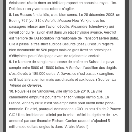
éclats sont réunis dans un bêtisier proposé en bonus bluray du film.
Délicieux : on y verra ses roberts s’agiter.
8.
Les Russes font la fête, c’est bien connu. Le 28 décembre 2008, un
Boeing 767 (vol 315 d’Aeroflot Moscou-New York) ont vu les
passagers refuser que l’avion décolle. Alexandre Tcheplevsky qui
devait conduire l’avion était dans un état éthylique avancé. Aeroflot
est membre de l’Association internationale de Transport aérien (Iata).
Elle a passé le très strict audit de Sécurité (Iosa). C’est un registre
bien documenté de 520 pages mais ce gros livret ne prévoit pas
d’éthylotest pour l’équipage avant de rejoindre le cockpit.
9.
Le Nombre de sangliers ne cesse de croître en Suisse. Le pays
compte entre 5000 et 15000 bêtes. A Genève, l’addition des dégâts
s’est élevée à 185.000 euros. A Davos, ce n’est pas aux sangliers
qu’il faut faire attention mais aux chacals et aux loups. ( Source :
La
Tribune de Genève
).
10.
Nouvelles de Vancouver, ville olympique 2010. La ville
canadienne emprunte pour terminer son village olympique. En
France, Annecy 2018 n’est pas empruntée pour ouvrir notre porte-
monnaie. En effet, pourquoi demander au CIO un peu d’aide ? Pauvre
CIO ! Il est terriblement atteint par la crise : déficit budgétaire de 14%
annoncé par son financier Richard Canion (auquel s’ajoutent 5
millions de dollars engloutis dans l’Affaire Madoff).