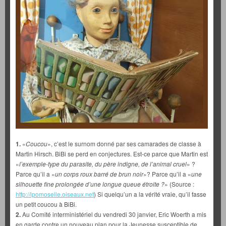
1.
«
Coucou
», c’est le surnom donné par ses camarades de classe à
Martin Hirsch. BiBi se perd en conjectures. Est-ce parce que Martin est
«
l’exemple-type du parasite, du père indigne, de l’animal cruel
» ?
Parce qu’il a «
un corps roux barré de brun noir
»? Parce qu’il a «
une
silhouette fine prolongée d’une longue queue étroite ?
» (Source :
http://lpomoselle.oiseaux.net
) Si quelqu’un a la vérité vraie, qu’il fasse
un petit coucou à BiBi.
2.
Au Comité interministériel du vendredi 30 janvier, Eric Woerth a mis
en garde contre un nouveau plan pour la Jeunesse susceptible de