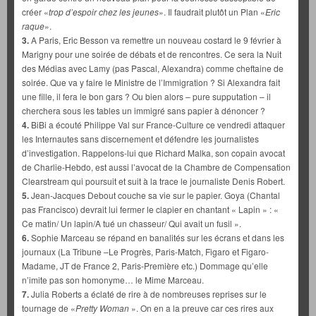
créer «
trop d’espoir chez les jeunes
». Il faudrait plutôt un Plan «
Eric
raque
».
3.
A Paris, Eric Besson va remettre un nouveau costard le 9 février à
Marigny pour une soirée de débats et de rencontres. Ce sera la Nuit
des Médias avec Lamy (pas Pascal, Alexandra) comme cheftaine de
soirée. Que va y faire le Ministre de l’Immigration ? Si Alexandra fait
une fille, il fera le bon gars ? Ou bien alors – pure supputation – il
cherchera sous les tables un immigré sans papier à dénoncer ?
4.
BiBi a écouté Philippe Val sur France-Culture ce vendredi attaquer
les Internautes sans discernement et défendre les journalistes
d’investigation. Rappelons-lui que Richard Malka, son copain avocat
de Charlie-Hebdo, est aussi l’avocat de la Chambre de Compensation
Clearstream qui poursuit et suit à la trace le journaliste Denis Robert.
5.
Jean-Jacques Debout couche sa vie sur le papier. Goya (Chantal
pas Francisco) devrait lui fermer le clapier en chantant « Lapin » : «
Ce matin/ Un lapin/A tué un chasseur/ Qui avait un fusil ».
6.
Sophie Marceau se répand en banalités sur les écrans et dans les
journaux (La Tribune –Le Progrès, Paris-Match, Figaro et Figaro-
Madame, JT de France 2, Paris-Première etc.) Dommage qu’elle
n’imite pas son homonyme… le Mime Marceau.
7.
Julia Roberts a éclaté de rire à de nombreuses reprises sur le
tournage de «
Pretty Woman
». On en a la preuve car ces rires aux