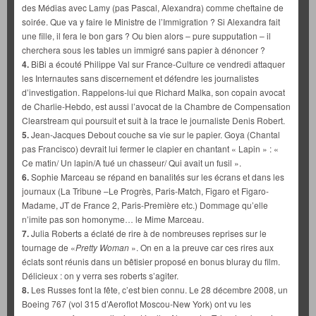
des Médias avec Lamy (pas Pascal, Alexandra) comme cheftaine de
soirée. Que va y faire le Ministre de l’Immigration ? Si Alexandra fait
une fille, il fera le bon gars ? Ou bien alors – pure supputation – il
cherchera sous les tables un immigré sans papier à dénoncer ?
4.
BiBi a écouté Philippe Val sur France-Culture ce vendredi attaquer
les Internautes sans discernement et défendre les journalistes
d’investigation. Rappelons-lui que Richard Malka, son copain avocat
de Charlie-Hebdo, est aussi l’avocat de la Chambre de Compensation
Clearstream qui poursuit et suit à la trace le journaliste Denis Robert.
5.
Jean-Jacques Debout couche sa vie sur le papier. Goya (Chantal
pas Francisco) devrait lui fermer le clapier en chantant « Lapin » : «
Ce matin/ Un lapin/A tué un chasseur/ Qui avait un fusil ».
6.
Sophie Marceau se répand en banalités sur les écrans et dans les
journaux (La Tribune –Le Progrès, Paris-Match, Figaro et Figaro-
Madame, JT de France 2, Paris-Première etc.) Dommage qu’elle
n’imite pas son homonyme… le Mime Marceau.
7.
Julia Roberts a éclaté de rire à de nombreuses reprises sur le
tournage de «
Pretty Woman
». On en a la preuve car ces rires aux
éclats sont réunis dans un bêtisier proposé en bonus bluray du film.
Délicieux : on y verra ses roberts s’agiter.
8.
Les Russes font la fête, c’est bien connu. Le 28 décembre 2008, un
Boeing 767 (vol 315 d’Aeroflot Moscou-New York) ont vu les