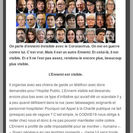
On parle d’ennemi invisible avec le Coronavirus. On est en guerre
contre lui.
C’est vrai.
Mais il est un autre Ennemi. Et celui-là, il est
visible. Et s’il ne l’est pas assez, rendons-le encore plus, beaucoup
plus visible.
L’Ennemi est visible.
Il organise avec ses chiens de garde un téléthon avec dons
demandés pour l’Hopital Public. L’Ennemi visible est descendu
encore plus bas avec ce type d’initiative qui aurait été un scandale il y
a peu quand défilaient dans la rue (avec tabassages) soignants et
personnel hospitalier. Pourquoi cet Appel à la Charité publique ne fait
(presque) pas de vagues ? C’est simple, le CODVID19 nous oblige à
rester chez nous et donc à ne pas pouvoir manifester notre colère.
L’Ennemi a profité de cette impossibilité pour se montrer «
humains
».
«
Soyez généreux en ces terribles moments
», clame t-il sans honte