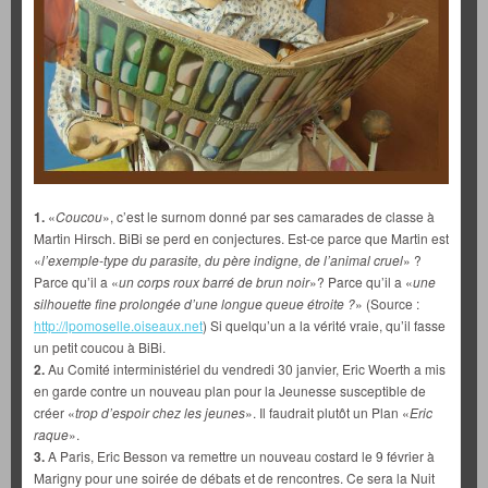
1.
«
Coucou
», c’est le surnom donné par ses camarades de classe à
Martin Hirsch. BiBi se perd en conjectures. Est-ce parce que Martin est
«
l’exemple-type du parasite, du père indigne, de l’animal cruel
» ?
Parce qu’il a «
un corps roux barré de brun noir
»? Parce qu’il a «
une
silhouette fine prolongée d’une longue queue étroite ?
» (Source :
http://lpomoselle.oiseaux.net
) Si quelqu’un a la vérité vraie, qu’il fasse
un petit coucou à BiBi.
2.
Au Comité interministériel du vendredi 30 janvier, Eric Woerth a mis
en garde contre un nouveau plan pour la Jeunesse susceptible de
créer «
trop d’espoir chez les jeunes
». Il faudrait plutôt un Plan «
Eric
raque
».
3.
A Paris, Eric Besson va remettre un nouveau costard le 9 février à
Marigny pour une soirée de débats et de rencontres. Ce sera la Nuit