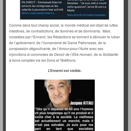
Comme dans tout champ social, le monde médical est objet de luttes
intestines, de contradictions, de dominés et de dominants. Mais
corsetées par l’Ennemi, les Rédactions se bornent à dérouler le ruban
de l’
apitoiement
, de l’
humanisme
de Dame Patronesse, de la
compassion
dégoulinante
, de l’
Amour-pour-l’Autre
avec ses
injonctions si commodes de
Devoir de l’Être Humain
, de la
Solidarité-
à-bons-comptes
via les Dons et Téléthons.
L’Ennemi est visible.