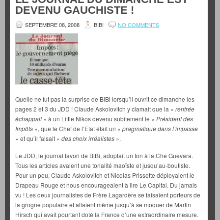
DEVENU GAUCHISTE !
SEPTEMBRE 08, 2008
BIBI
NO COMMENTS
Quelle ne fut pas la surprise de BiBi lorsqu’il ouvrit ce dimanche les
pages 2 et 3 du JDD ! Claude Askolovitch y clamait que la «
rentrée
échappait
» à un Little Nikos devenu subitement le «
Président des
Impôts
», que le Chef de l’Etat était un «
pragmatique dans l’impasse
» et qu’il faisait «
des choix irréalistes
».
Le JDD, le journal favori de BiBi, adoptait un ton à la Che Guevara.
Tous les articles avaient une tonalité maoïste et jusqu’au-boutiste.
Pour un peu, Claude Askolovitch et Nicolas Prissette déployaient le
Drapeau Rouge et nous encourageaient à lire Le Capital. Du jamais
vu ! Les deux journalistes de Frère Lagardère se faisaient porteurs de
la grogne populaire et allaient même jusqu’à se moquer de Martin
Hirsch qui avait pourtant doté la France d’une extraordinaire mesure.