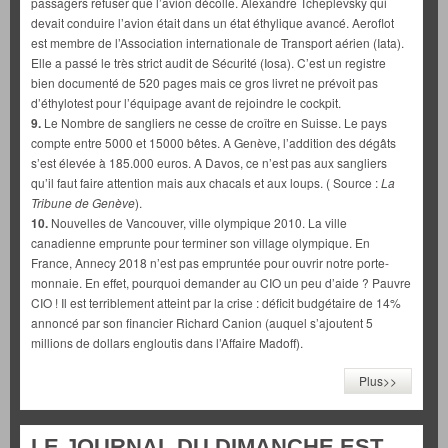
passagers refuser que l’avion décolle. Alexandre Tcheplevsky qui
devait conduire l’avion était dans un état éthylique avancé. Aeroflot
est membre de l’Association internationale de Transport aérien (Iata).
Elle a passé le très strict audit de Sécurité (Iosa). C’est un registre
bien documenté de 520 pages mais ce gros livret ne prévoit pas
d’éthylotest pour l’équipage avant de rejoindre le cockpit.
9.
Le Nombre de sangliers ne cesse de croître en Suisse. Le pays
compte entre 5000 et 15000 bêtes. A Genève, l’addition des dégâts
s’est élevée à 185.000 euros. A Davos, ce n’est pas aux sangliers
qu’il faut faire attention mais aux chacals et aux loups. ( Source :
La
Tribune de Genève
).
10.
Nouvelles de Vancouver, ville olympique 2010. La ville
canadienne emprunte pour terminer son village olympique. En
France, Annecy 2018 n’est pas empruntée pour ouvrir notre porte-
monnaie. En effet, pourquoi demander au CIO un peu d’aide ? Pauvre
CIO ! Il est terriblement atteint par la crise : déficit budgétaire de 14%
annoncé par son financier Richard Canion (auquel s’ajoutent 5
millions de dollars engloutis dans l’Affaire Madoff).
Plus>>
LE JOURNAL DU DIMANCHE EST