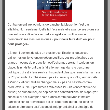
Contrairement aux opinions de gauche, la Macronie n’est pas
affaiblie. Non seulement, elle fait face mais elle avance ses pions sur
une autoroute déserte avec cette magistrale justification de
promouvoir ses mesures iniques «
pour nous faire du Bien, pour
nous protéger
« .
L’Ennemi devient de plus en plus féroce. Ecartons toutes ces
balivernes qui le voient en décomposition. Les propriétaires des
grands moyens de production et d’échanges s(er)ont toujours en
place. Ils n’hésiteront pas à faire le ménage dans le personnel
politique qui est à leur service. Ils gardent plus que jamais la main sur
la Propagande. Ils n’hésiteront pas à clamer que «
Oui, leur modèle
est mort
» et qu’il faut en changer mais – pas de naïveté contre-
productive sur leur présumées faiblesses ici – ils vont continuer de
diviser, de culpabiliser, de déplacer les contradictions, de s’appuyer
sur celle-ci par exemple : cols blancs contre pauvres infirmiers,
parisiens contre provinciaux etc. Ils couperont quelques têtes en
faisant croire que c’est l’essentiel, rejoignant ainsi la stratégie de