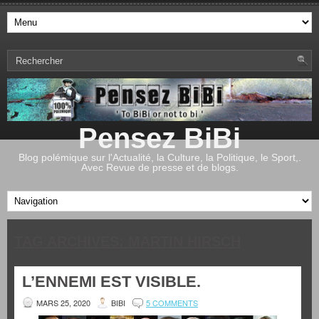
Pensez BiBi
Blog polémique sur l'Actualité, la Culture, la Politique, le Sport,.
Avec Revue de presse et de blogs.
TAG ARCHIVES:
MARTIN HIRSCH
L’ENNEMI EST VISIBLE.
MARS 25, 2020
BIBI
5 COMMENTS