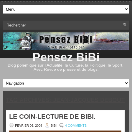
Pensez BiBi
Blog polémique sur l'Actualité, la Culture, la Politique, le Sport,.
Avec Revue de presse et de blogs.
TAG ARCHIVES:
JEAN-JACQUES DEBOUT
LE COIN-LECTURE DE BIBI.
FÉVRIER 06, 2009
BIBI
4 COMMENTS