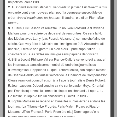
un petit coucou à BiBi.
2.
Au Comité interministériel du vendredi 30 janvier, Eric Woerth a mis
en garde contre un nouveau plan pour la Jeunesse susceptible de
créer «
trop d’espoir chez les jeunes
». Il faudrait plutôt un Plan «
Eric
raque
».
3.
A Paris, Eric Besson va remettre un nouveau costard le 9 février à
Marigny pour une soirée de débats et de rencontres. Ce sera la Nuit
des Médias avec Lamy (pas Pascal, Alexandra) comme cheftaine de
soirée. Que va y faire le Ministre de l’Immigration ? Si Alexandra fait
une fille, il fera le bon gars ? Ou bien alors – pure supputation – il
cherchera sous les tables un immigré sans papier à dénoncer ?
4.
BiBi a écouté Philippe Val sur France-Culture ce vendredi attaquer
les Internautes sans discernement et défendre les journalistes
d’investigation. Rappelons-lui que Richard Malka, son copain avocat
de Charlie-Hebdo, est aussi l’avocat de la Chambre de Compensation
Clearstream qui poursuit et suit à la trace le journaliste Denis Robert.
5.
Jean-Jacques Debout couche sa vie sur le papier. Goya (Chantal
pas Francisco) devrait lui fermer le clapier en chantant « Lapin » : «
Ce matin/ Un lapin/A tué un chasseur/ Qui avait un fusil ».
6.
Sophie Marceau se répand en banalités sur les écrans et dans les
journaux (La Tribune –Le Progrès, Paris-Match, Figaro et Figaro-
Madame, JT de France 2, Paris-Première etc.) Dommage qu’elle
n’imite pas son homonyme… le Mime Marceau.