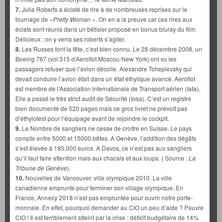
7.
Julia Roberts a éclaté de rire à de nombreuses reprises sur le
tournage de «
Pretty Woman
». On en a la preuve car ces rires aux
éclats sont réunis dans un bêtisier proposé en bonus bluray du film.
Délicieux : on y verra ses roberts s’agiter.
8.
Les Russes font la fête, c’est bien connu. Le 28 décembre 2008, un
Boeing 767 (vol 315 d’Aeroflot Moscou-New York) ont vu les
passagers refuser que l’avion décolle. Alexandre Tcheplevsky qui
devait conduire l’avion était dans un état éthylique avancé. Aeroflot
est membre de l’Association internationale de Transport aérien (Iata).
Elle a passé le très strict audit de Sécurité (Iosa). C’est un registre
bien documenté de 520 pages mais ce gros livret ne prévoit pas
d’éthylotest pour l’équipage avant de rejoindre le cockpit.
9.
Le Nombre de sangliers ne cesse de croître en Suisse. Le pays
compte entre 5000 et 15000 bêtes. A Genève, l’addition des dégâts
s’est élevée à 185.000 euros. A Davos, ce n’est pas aux sangliers
qu’il faut faire attention mais aux chacals et aux loups. ( Source :
La
Tribune de Genève
).
10.
Nouvelles de Vancouver, ville olympique 2010. La ville
canadienne emprunte pour terminer son village olympique. En
France, Annecy 2018 n’est pas empruntée pour ouvrir notre porte-
monnaie. En effet, pourquoi demander au CIO un peu d’aide ? Pauvre
CIO ! Il est terriblement atteint par la crise : déficit budgétaire de 14%