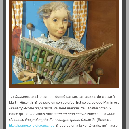
1.
«
Coucou
», c’est le surnom donné par ses camarades de classe à
Martin Hirsch. BiBi se perd en conjectures. Est-ce parce que Martin est
«
l’exemple-type du parasite, du père indigne, de l’animal cruel
» ?
Parce qu’il a «
un corps roux barré de brun noir
»? Parce qu’il a «
une
silhouette fine prolongée d’une longue queue étroite ?
» (Source :
http://lpomoselle.oiseaux.net
) Si quelqu’un a la vérité vraie, qu’il fasse