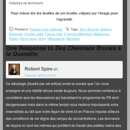
histoires se terminent.
Pour mieux lire les feuilles de cet écolier, cliquez sur l’image pour
l’agrandir.
Posted in:
Pensées très politiques
Tags:
Alo¨s Brunner
,
Bobigny
,
Bousquet
,
Charles Juliet
,
France-Inter
,
François Mitterrand
,
Mathausen
,
Pétain
,
Pierre Laval
,
Vichy
,
Villeurbanne
,
Wannsee
One Response to
Des Chemises Brunes à
la Quenelle.
Robert Spire
dit :
5 janvier 2014 à 12:10
Ce décalage (illustré par cet article) entre la morale que l’on nous
enseigne et une réalité atroce existe toujours. Nous sommes nombreux à
considérer que les discussions qui banalisent le programme du FN sont
dangereuses mais dans le même temps nous restons impuissants voire
insensibles au fait que notre façon de vivre ici en France impose ailleurs
des conditions de vie digne des camps de concentrations. Les donneurs
de leçons ici sont les mêmes qui profitent du travail des petites mains des