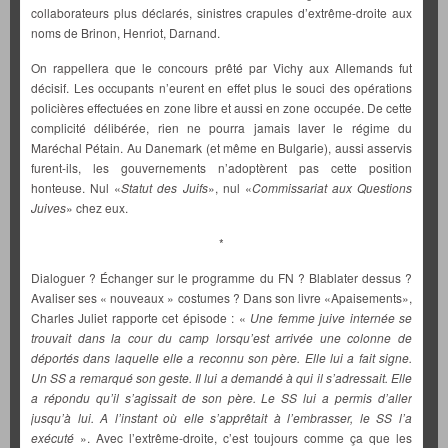
collaborateurs plus déclarés, sinistres crapules d’extrême-droite aux
noms de Brinon, Henriot, Darnand.
On rappellera que le concours prêté par Vichy aux Allemands fut
décisif. Les occupants n’eurent en effet plus le souci des opérations
policières effectuées en zone libre et aussi en zone occupée. De cette
complicité délibérée, rien ne pourra jamais laver le régime du
Maréchal Pétain. Au Danemark (et même en Bulgarie), aussi asservis
furent-ils, les gouvernements n’adoptèrent pas cette position
honteuse. Nul «
Statut des Juifs
», nul «
Commissariat aux Questions
Juives
» chez eux.
*
Dialoguer ? Échanger sur le programme du FN ? Blablater dessus ?
Avaliser ses « nouveaux » costumes ? Dans son livre «Apaisements»,
Charles Juliet rapporte cet épisode : «
Une femme juive internée se
trouvait dans la cour du camp lorsqu’est arrivée une colonne de
déportés dans laquelle elle a reconnu son père. Elle lui a fait signe.
Un SS a remarqué son geste. Il lui a demandé à qui il s’adressait. Elle
a répondu qu’il s’agissait de son père. Le SS lui a permis d’aller
jusqu’à lui. A l’instant où elle s’apprêtait à l’embrasser, le SS l’a
exécuté
». Avec l’extrême-droite, c’est toujours comme ça que les