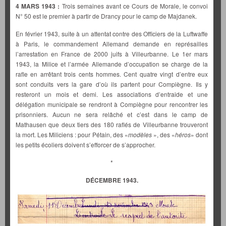
4 MARS 1943 :
Trois semaines avant ce Cours de Morale, le convoi
N° 50 est le premier à partir de Drancy pour le camp de Majdanek.
En février 1943, suite à un attentat contre des Officiers de la Luftwaffe
à Paris, le commandement Allemand demande en représailles
l’arrestation en France de 2000 juifs à Villeurbanne. Le 1er mars
1943, la Milice et l’armée Allemande d’occupation se charge de la
rafle en arrêtant trois cents hommes. Cent quatre vingt d’entre eux
sont conduits vers la gare d’où ils partent pour Compiègne. Ils y
resteront un mois et demi. Les associations d’entraide et une
délégation municipale se rendront à Compiègne pour rencontrer les
prisonniers. Aucun ne sera relâché et c’est dans le camp de
Mathausen que deux tiers des 180 raflés de Villeurbanne trouveront
la mort. Les Miliciens : pour Pétain, des «
modèles
», des «
héros
» dont
les petits écoliers doivent s’efforcer de s’approcher.
*
DÉCEMBRE 1943.