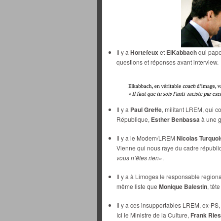
Il y a
Hortefeux
et
ElKabbach
qui papo
questions et réponses avant interview.
Il y a
Paul Greffe
, militant LREM, qui c
République,
Esther Benbassa
à une g
Il y a le Modem/LREM
Nicolas Turquoi
Vienne qui nous raye du cadre républic
vous n’êtes rien
».
Il y a à Limoges le responsable regio
même liste que
Monique Balestin
, têt
Il y a ces insupportables LREM, ex-PS,
Ici le Ministre de la Culture,
Frank Ries