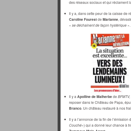
des réseaux sociaux et qui réclament l
Il y a, dans cette peur de la caisse de
Caroline Fourest
de
Marianne
, dévas
«
se déchainent de façon hystérique
».
Il y a
Apolline de Malherbe
de
BFMTV,
reposer dans le Château de Papa, épui
Branco
. Un château restauré à nos frai
Il y a l’annonce de la fin de l’émission 
Couché
») qui a donné leur chance à tr
.