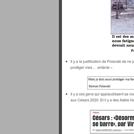
Il y a la justification de Polanski de n
protéger mes…. enfants
».
Il y a ces gens qui applaudissent sa no
aux Césars 2020. Et il y a des Adèle H