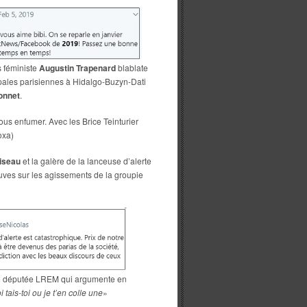
ès féministe
Augustin Trapenard
blablate
pales parisiennes à Hidalgo-Buzyn-Dati
onnet
.
ous enfumer. Avec les Brice Teinturier
oxa)
oiseau
et la galère de la lanceuse d’alerte
euves sur les agissements de la groupie
ette députée LREM qui argumente en
i tais-toi ou je t’en colle une
»