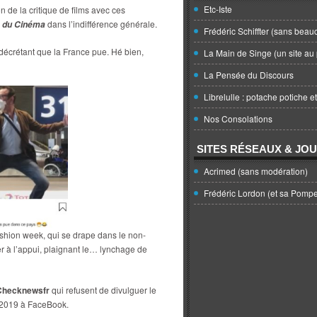
Etc-Iste
on de la critique de films avec ces
dans l’indifférence générale.
 du Cinéma
Frédéric Schiffter (sans beau
 décrétant que la France pue. Hé bien,
La Main de Singe (un site au 
La Pensée du Discours
Librelulle : potache potiche e
Nos Consolations
SITES RÉSEAUX & JO
Acrimed (sans modération)
Frédéric Lordon (et sa Pomp
ashion week, qui se drape dans le non-
 à l’appui, plaignant le… lynchage de
Checknewsfr
qui refusent de divulguer le
 2019 à FaceBook.