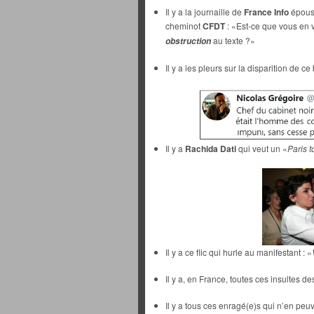
Il y a la journaille de
France Info
épousa
cheminot
CFDT
: «Est-ce que vous en 
au texte ?»
obstruction
Il y a les pleurs sur la disparition de ce
Il y a
Rachida Dati
qui veut un «
Paris t
Il y a ce flic qui hurle au manifestant : «
Il y a, en France, toutes ces insultes 
Il y a tous ces enragé(e)s qui n’en peuv