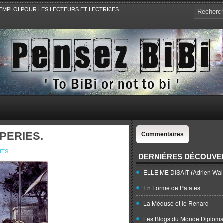
EMPLOI POUR LES LECTEURS ET LECTRICES.
e, la Politique, le Sport,. Avec Revue de presse et de blogs.
PERIES.
Commentaires
NTS
DERNIÈRES DÉCOUVE
ELLE ME DISAIT (Adrien Wal
En Forme de Patates
La Méduse et le Renard
Les Blogs du Monde Diploma