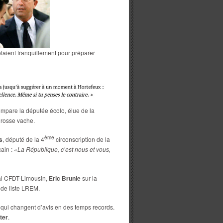
taient tranquillement pour préparer
ompare la députée écolo, élue de la
rosse vache.
ème
s
, député de la 4
circonscription de la
ain : «
La République, c’est nous et vous,
nal CFDT-Limousin,
Eric Brunie
sur la
e de liste LREM.
 qui changent d’avis en des temps records.
ter
.