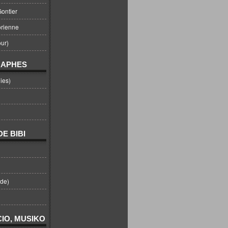
ontier
orienne
ur)
RAPHES
ies)
E BIBI
nde)
IO, MUSIKO