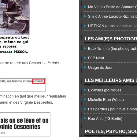
Ma Vie au Poste de Samuel G
Site d'Annie Lacroix-Riz, hist
URTIKAN (et son dessin du jo
LES AMI(E)S PHOTOG
Back-To-Intro (top photograph
P0P Neuf
e pas se rendre aux Césars : «
Je dois
Usage du Jour
LES MEILLEURS AMIS D
Extimités (politiques)
mination en tant que meilleur réalisateur
Michelle Brun (Waza)
aenel et des Virginie Despentes.
Pas perdus ( pour tout le Mo
Rue Affre (TG Bertin)
POÈTES, PSYCHO, SOC