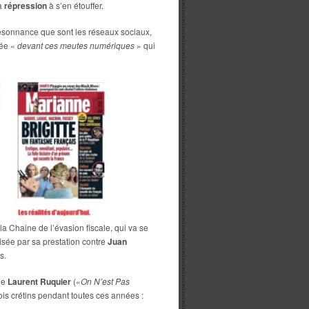
a
répression
à s’en étouffer.
 résonnance que sont les réseaux sociaux,
tée «
devant ces meutes numériques
» qui
la Chaine de l’évasion fiscale, qui va se
sée par sa prestation contre
Juan
s.
de
Laurent Ruquier
(«
On N’est Pas
ois crétins pendant toutes ces années :