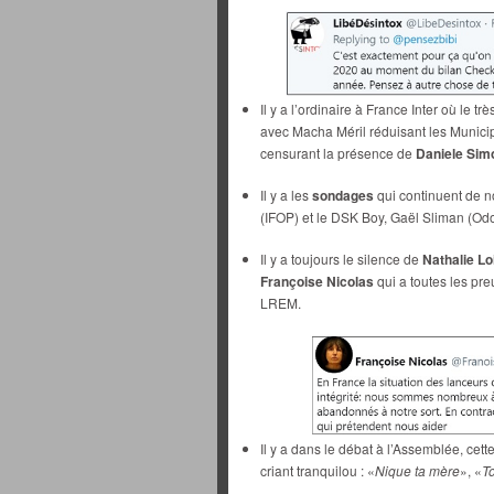
Il y a l’ordinaire à France Inter où le tr
avec Macha Méril réduisant les Munici
censurant la présence de
Daniele Sim
Il y a les
sondages
qui continuent de n
(IFOP) et le DSK Boy, Gaël Sliman (Od
Il y a toujours le silence de
Nathalie L
Françoise Nicolas
qui a toutes les pr
LREM.
Il y a dans le débat à l’Assemblée, c
criant tranquilou : «
Nique ta mère
», «
To