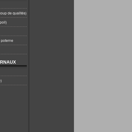
coup de qualités)
poil)
t poterne
URNAUX
e)