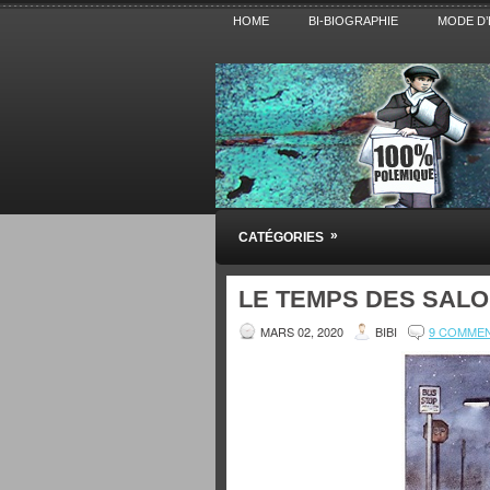
HOME
BI-BIOGRAPHIE
MODE D’
Pensez BiBi
»
CATÉGORIES
Blog polémique sur l'Actualité, la Cultur
LE TEMPS DES SALO
MARS 02, 2020
BIBI
9 COMME