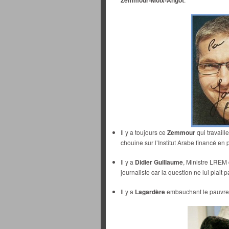
Zemmour-Moix-Angot
Il y a toujours ce
Zemmour
qui travaill
chouine sur l’Institut Arabe financé en 
Il y a
Didier Guillaume
, Ministre LREM d
journaliste car la question ne lui plait p
Il y a
Lagardère
embauchant le pauvre 