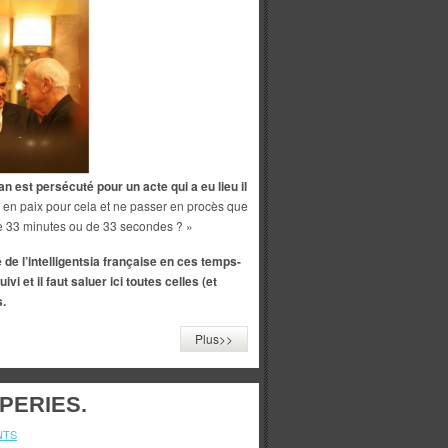
 est persécuté pour un acte qui a eu lieu il
er en paix pour cela et ne passer en procès que
de 33 minutes ou de 33 secondes ? »
e de l’intelligentsia française en ces temps-
i et il faut saluer ici toutes celles (et
s.
Plus>>
PERIES.
NTS