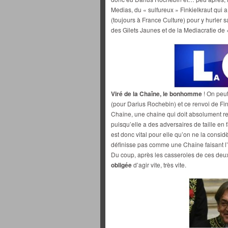
Medias, du « sulfureux » Finkielkraut qui 
(toujours à France Culture) pour y hurler 
des Gilets Jaunes et de la Mediacratie de «
Viré de la Chaîne, le bonhomme
! On peu
(pour Darius Rochebin) et ce renvoi de Fink
Chaîne, une chaîne qui doit absolument re
puisqu’elle a des adversaires de taille en
est donc vital pour elle qu’on ne la cons
définisse pas comme une Chaîne faisant l’
Du coup, après les casseroles de ces deux
obligée
d’agir vite, très vite.