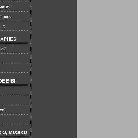
ontier
orienne
ur)
RAPHES
ies)
E BIBI
nde)
IO, MUSIKO