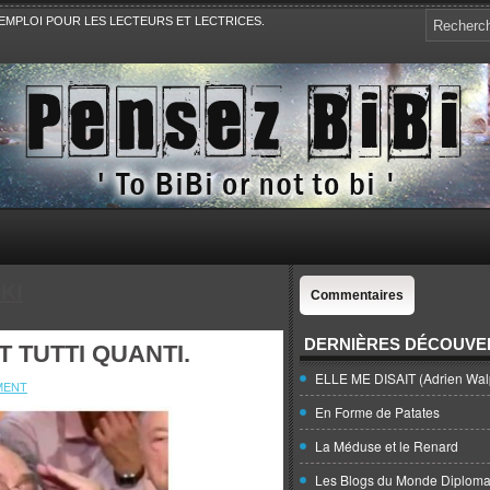
EMPLOI POUR LES LECTEURS ET LECTRICES.
e, la Politique, le Sport,. Avec Revue de presse et de blogs.
KI
Commentaires
DERNIÈRES DÉCOUVE
T TUTTI QUANTI.
ELLE ME DISAIT (Adrien Wal
MENT
En Forme de Patates
La Méduse et le Renard
Les Blogs du Monde Diploma