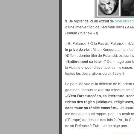
3.
Je reprends ici un extrait de
mon billet 
d’une intervention de l’écrivain dans
Le M
Roman Polanski
» !)
« Et Polanski ? Ô le Pauvre Polanski ! «
L’
le prive de vie
». Milan Kundera a manifes
Writer
», dernier film de Polanski, est sort
«
Entièrement sa tête
» ? Dommage que le 
la victime et pour d’éventuelles « excuses
toutes les déclarations du cinéaste ?
Le point de vue et la défense de Kundera 
gommer un abus sexuel sur mineure de 13 
«
C’est l’art européen, sa littérature, son
rideau des règles juridiques, religieuses
dans toute sa réalité concrète
». Je pourr
me demande quel rapport peut-il y avoir ave
(l’Europe) au-dessus des lois ? L’Art, la
de sa Défense ? Euh…Je ne pige pas.