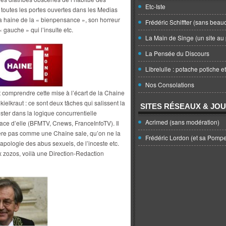
Etc-Iste
a toutes les portes ouvertes dans les Medias
sa haine de la « bienpensance », son horreur
Frédéric Schiffter (sans beau
 gauche » qui l’insulte etc.
La Main de Singe (un site au 
La Pensée du Discours
Librelulle : potache potiche e
Nos Consolations
t comprendre cette mise à l’écart de la Chaine
ielkraut : ce sont deux tâches qui salissent la
SITES RÉSEAUX & JO
ster dans la logique concurrentielle
Acrimed (sans modération)
 face d’elle (BFMTV, Cnews, FranceInfoTV). Il
idère pas comme une Chaîne sale, qu’on ne la
Frédéric Lordon (et sa Pomp
apologie des abus sexuels, de l’inceste etc.
 zozos, voilà une Direction-Redaction