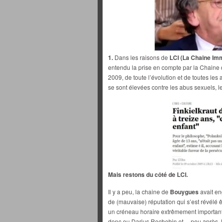
1.
Dans les raisons de
LCI (La Chaine I
entendu la prise en compte par la Chaine
2009, de toute l’évolution et de toutes les 
se sont élevées contre les abus sexuels, le
Mais restons du côté de LCI.
Il y a peu, la chaine de
Bouygues
avait en
de (mauvaise) réputation qui s’est révélé ê
un créneau horaire extrêmement importan
donc eu Darius Rochebin et… peu après, l