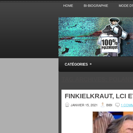
HOME
BI-BIOGRAPHIE
MODE D’
Pensez BiBi
»
CATÉGORIES
Blog polémique sur l'Actualité, la Cultur
TAG ARCHIVES:
POLANS
FINKIELKRAUT, LCI E
JANVIER 15, 2021
BIBI
1 COM