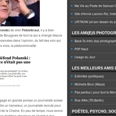
Ma Vie au Poste de Samuel G
Site d'Annie Lacroix-Riz, hist
URTIKAN (et son dessin du jo
mmonde)
de virer
Finkielkraut
, il y a bien
LES AMI(E)S PHOTOG
 de Bouygues de tout ce qui a changé depuis
avancées dans l’opinion, du fait des voix qui
Back-To-Intro (top photograph
s viols, la pédocriminalité.
P0P Neuf
Usage du Jour
LES MEILLEURS AMIS D
Extimités (politiques)
Michelle Brun (Waza)
Pas perdus ( pour tout le Mo
gagé en grande pompe un journaliste suisse
Rue Affre (TG Bertin)
tre un harceleur, un journaliste recruté pour
t de la Chaîne. En peu de temps, nous avons
POÈTES, PSYCHO, SOC
es diatribes obscènes de l’habitué des