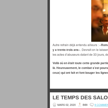
Autre refrain déjà entendu ailleurs : «
Roman
y a trente-trois ans
». Devrait-on le laiss
les actes d’abuseurs datant de 33 jours, 
Voilà où en était toute cette grande parti
là. Heureusement, le combat s’est poursuiv
ceux) qui ont fait et font bouger les ligne
LE TEMPS DES SALO
MARS 02, 2020
BIBI
9 COMME