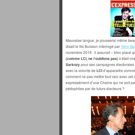
Mauvaise langue, je pousserai même bea
disait le fils Buisson interrogé par
Yann Bar
novembre 2019 : il assurait – bien placé qu
(comme LCI, ne l’oublions pas)
s’était m
Sarkozy
pour ses campagnes électorales. 
avec la volonté de
LCI
d’apparaitre comme
comment ne pas mettre tout ceci avec cet a
expressément d’une Chaîne qui ne soit p
pédophiles par de futurs électeurs ?