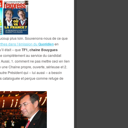
ucoup plus loin. Souvenons-nous de ce que
thes dans l’émission du
Quotidien
en
’il était – que
TF1, chaine Bouygues
ise complètement au service du candidat
Aussi, 1. comment ne pas mettre ceci en lien
 une Chaine propre, ouverte, sérieuse et 2.
utre Président qui – lui aussi – a besoin
as cataloguée et perçue comme refuge de