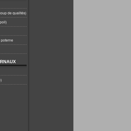
coup de qualités)
poil)
t poterne
URNAUX
e)