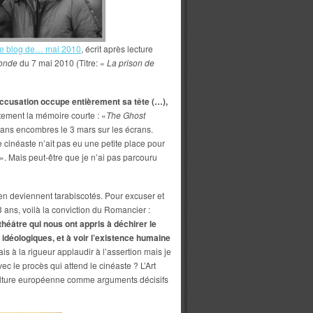
de blog de… mai 2010
, écrit après lecture
onde
du 7 mai 2010 (Titre: «
La prison de
accusation occupe entièrement sa tête (…),
tement la mémoire courte : «
The Ghost
i sans encombres le 3 mars sur les écrans.
cinéaste n’ait pas eu une petite place pour
 ». Mais peut-être que je n’ai pas parcouru
en deviennent tarabiscotés. Pour excuser et
ans, voilà la conviction du Romancier :
 théâtre qui nous ont appris à déchirer le
, idéologiques, et à voir l’existence humaine
ais à la rigueur applaudir à l’assertion mais je
c le procès qui attend le cinéaste ? L’Art
 Culture européenne comme arguments décisifs