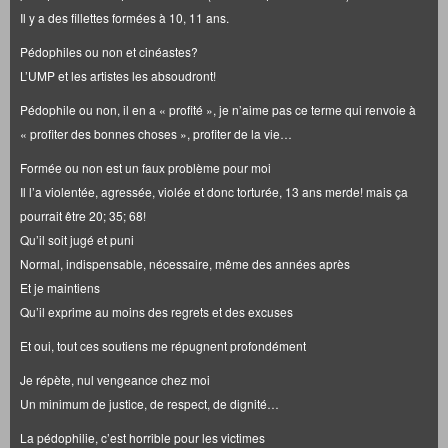
Il y a des fillettes formées à 10, 11 ans.
Pédophiles ou non et cinéastes?
L’UMP et les artistes les absoudront!
Pédophile ou non, il en a « profité », je n’aime pas ce terme qui renvoie à
« profiter des bonnes choses », profiter de la vie…
Formée ou non est un faux problème pour moi
Il l’a violentée, agressée, violée et donc torturée, 13 ans merde! mais ça
pourrait être 20; 35; 68!
Qu’il soit jugé et puni
Normal, indispensable, nécessaire, même des années après
Et je maintiens
Qu’il exprime au moins des regrets et des excuses
Et oui, tout ces soutiens me répugnent profondément
Je répète, nul vengeance chez moi
Un minimum de justice, de respect, de dignité…
La pédophilie, c’est horrible pour les victimes