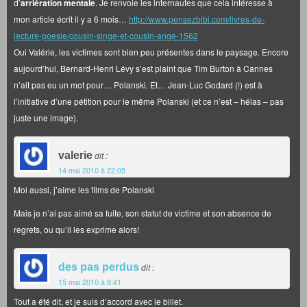
d’
arriération mentale
. Je renvoie les internautes que cela intéresse à
mon article écrit il y a 6 mois…
http://www.pensezbibi.com/livres-de-
lecture-poesie/cousin-singe-et-cousin-ange-1562
Oui Valérie, les victimes sont bien peu présentes dans le paysage. Encore
aujourd’hui, Bernard-Henri Lévy s’est plaint que Tim Burton à Cannes
n’ait pas eu un mot pour… Polanski. Et… Jean-Luc Godard (!) est à
l’initiative d’une pétition pour le même Polanski (et ce n’est – hélas – pas
juste une image).
valerie
dit :
14 mai 2010 à 22:05
Moi aussi, j’aime les films de Polanski
Mais je n’ai pas aimé sa fuite, son statut de victime et son absence de
regrets, ou qu’il les exprime alors!
des pas perdus
dit :
15 mai 2010 à 8:41
Tout a été dit, et je suis d’accord avec le billet.