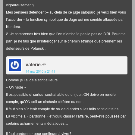
vigoureusement).
Mes pensées défendent – au-delà de ce juge salopard, je veux bien vous
l’accorder – la fonction symbolique du Juge qui me semble attaquée par
Kundera.
2. Je comprends très bien que l’on n’emboîte pas le pas de BiBi. Pour ma
part, je ne fais que m’interroger sur le chemin étrange que prennent les
défenseurs de Polanski.
valerie
dit :
14 mai 2010 à 21:41
Comme je l’ai déjà écrit ailleurs
« ON viole »
Il est possible et surtout souhaitable qu’un jour, ON doive en rendre
compte, qu’ON soit un cinéaste célèbre ou non.
Il faut bien sûr tenir compte de sa vie d’après si les faits sont lointains.
La victime a « pardonné » et voulu classer l’affaire, peut-être poussée par
certains acharnements médiatiques…
Il faut pardonner pour continuer à vivre?