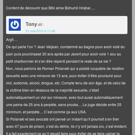
Content de découvrir que Bibi aime Bohumil Hrabal….
Tony
dit :
21 mai 2010 à 11:45
Argh…
De qui parle t’on ? Jean Valjean, condamné au bagne pour avoir volé du
pain puis pourchassé 30 ans après par Javert pour avoir volé 1 sou au
petit charbonnier et s’en être repenti pendant le reste de sa vie ?
Non, nous parlons de Roman Polanski qui a plaidé coupable de relation
sexuelle avec une mineure de 13 ans, pour éviter d’être poursuivi pour
viol, sodomie, alcool, drogue, etc. Compte tenu de son âge, et de celui de
la victime bien en dessous de la majorité sexuelle, c’était
automatiquement un viol sur mineure, avec tout aussi automatiquement
une peine de 25 ans à perpète, sans procès… Le juge décide entre 25
minimum, et perpète… C’est comme ça aux USA.
Si Polanski et ses avocats ont pensé un instant qu’il pourrait s’en tirer
avec 47 jours de prison, c’est du délire, ils n’y ont jamais cru, c’est évident.
Il a fait exactement ce qu’il devait faire pour éviter de se faire usiner la