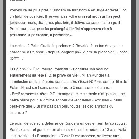
Voyons ça de plus près : Kundera se transforme en Juge et revêt illico
un habit de Justicier. Il ne veut pas «
dire un seul mot sur l’aspect
juridique
» mais, dix lignes plus loin, il délivre sa sentence en petit
Procureur : «
Le procès prolongé à l’infini n’apportera rien à
personne, à personne, à personne
».
La victime ? Bah ! Quelle importance ? Ravalée à un fantôme, elle a
pardonné à Polanski «
depuis longtemps
». Alors un procès en Justice
: pfffttt…
Et Polanski ? Ô le Pauvre Polanski ! «
L’accusation occupe
entièrement sa tête (…), le prive de vie
». Milan Kundera a
manifestement la mémoire courte : «
The Ghost Writer
», dernier film de
Polanski, est sorti sans encombres le 3 mars sur les écrans.
«
Entièrement sa tête
» ? Dommage que le cinéaste n’ait pas eu une
petite place pour la victime et pour d’éventuelles « excuses ». Mais
peut-être que BiBi n’a pas parcouru toutes les déclarations du
cinéaste ?
Le point de vue et la défense de Kundera en deviennent tarabiscotés.
Pour excuser et gommer un abus sexuel sur mineure de 13 ans, voilà
la conviction du Romancier : «
C’est l’art européen, sa littérature,