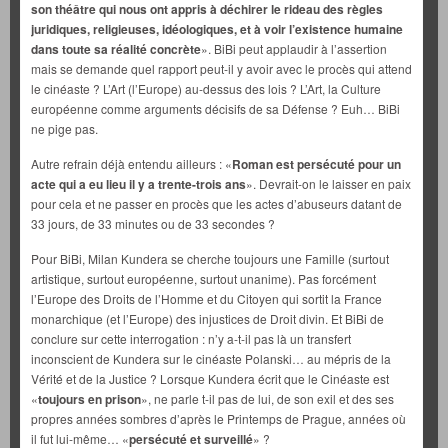
son théâtre qui nous ont appris à déchirer le rideau des règles
juridiques, religieuses, idéologiques, et à voir l’existence humaine
dans toute sa réalité concrète
». BiBi peut applaudir à l’assertion
mais se demande quel rapport peut-il y avoir avec le procès qui attend
le cinéaste ? L’Art (l’Europe) au-dessus des lois ? L’Art, la Culture
européenne comme arguments décisifs de sa Défense ? Euh… BiBi
ne pige pas.
Autre refrain déjà entendu ailleurs : «
Roman est persécuté pour un
acte qui a eu lieu il y a trente-trois ans
». Devrait-on le laisser en paix
pour cela et ne passer en procès que les actes d’abuseurs datant de
33 jours, de 33 minutes ou de 33 secondes ?
Pour BiBi, Milan Kundera se cherche toujours une Famille (surtout
artistique, surtout européenne, surtout unanime). Pas forcément
l’Europe des Droits de l’Homme et du Citoyen qui sortit la France
monarchique (et l’Europe) des injustices de Droit divin. Et BiBi de
conclure sur cette interrogation : n’y a-t-il pas là un transfert
inconscient de Kundera sur le cinéaste Polanski… au mépris de la
Vérité et de la Justice ? Lorsque Kundera écrit que le Cinéaste est
«
toujours en prison
», ne parle t-il pas de lui, de son exil et des ses
propres années sombres d’après le Printemps de Prague, années où
il fut lui-même… «
persécuté et surveillé
» ?