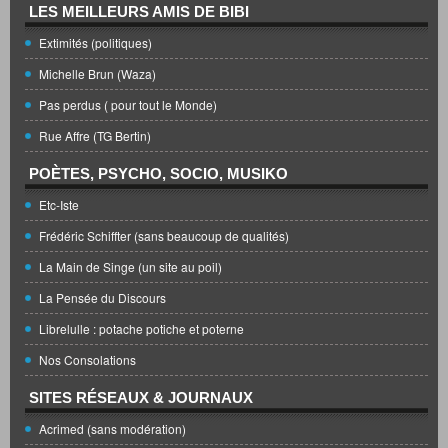
LES MEILLEURS AMIS DE BIBI
Extimités (politiques)
Michelle Brun (Waza)
Pas perdus ( pour tout le Monde)
Rue Affre (TG Bertin)
POÈTES, PSYCHO, SOCIO, MUSIKO
Etc-Iste
Frédéric Schiffter (sans beaucoup de qualités)
La Main de Singe (un site au poil)
La Pensée du Discours
Librelulle : potache potiche et poterne
Nos Consolations
SITES RÉSEAUX & JOURNAUX
Acrimed (sans modération)