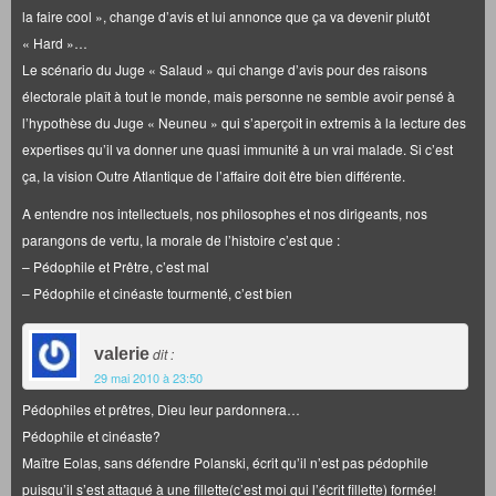
la faire cool », change d’avis et lui annonce que ça va devenir plutôt
« Hard »…
Le scénario du Juge « Salaud » qui change d’avis pour des raisons
électorale plaît à tout le monde, mais personne ne semble avoir pensé à
l’hypothèse du Juge « Neuneu » qui s’aperçoit in extremis à la lecture des
expertises qu’il va donner une quasi immunité à un vrai malade. Si c’est
ça, la vision Outre Atlantique de l’affaire doit être bien différente.
A entendre nos intellectuels, nos philosophes et nos dirigeants, nos
parangons de vertu, la morale de l’histoire c’est que :
– Pédophile et Prêtre, c’est mal
– Pédophile et cinéaste tourmenté, c’est bien
valerie
dit :
29 mai 2010 à 23:50
Pédophiles et prêtres, Dieu leur pardonnera…
Pédophile et cinéaste?
Maître Eolas, sans défendre Polanski, écrit qu’il n’est pas pédophile
puisqu’il s’est attaqué à une fillette(c’est moi qui l’écrit fillette) formée!