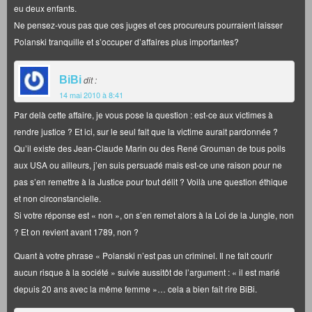
eu deux enfants.
Ne pensez-vous pas que ces juges et ces procureurs pourraient laisser
Polanski tranquille et s’occuper d’affaires plus importantes?
BiBi
dit :
14 mai 2010 à 8:41
Par delà cette affaire, je vous pose la question : est-ce aux victimes à
rendre justice ? Et ici, sur le seul fait que la victime aurait pardonnée ?
Qu’il existe des Jean-Claude Marin ou des René Grouman de tous poils
aux USA ou ailleurs, j’en suis persuadé mais est-ce une raison pour ne
pas s’en remettre à la Justice pour tout délit ? Voilà une question éthique
et non circonstancielle.
Si votre réponse est « non », on s’en remet alors à la Loi de la Jungle, non
? Et on revient avant 1789, non ?
Quant à votre phrase « Polanski n’est pas un criminel. Il ne fait courir
aucun risque à la société » suivie aussitôt de l’argument : « il est marié
depuis 20 ans avec la même femme »… cela a bien fait rire BiBi.