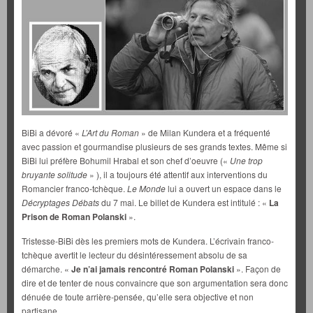
BiBi a dévoré «
L’Art du Roman
» de Milan Kundera et a fréquenté
avec passion et gourmandise plusieurs de ses grands textes. Même si
BiBi lui préfère Bohumil Hrabal et son chef d’oeuvre («
Une trop
bruyante solitude
» ), il a toujours été attentif aux interventions du
Romancier franco-tchèque.
Le Monde
lui a ouvert un espace dans le
Décryptages Débats
du 7 mai. Le billet de Kundera est intitulé : «
La
Prison de Roman Polanski
».
Tristesse-BiBi dès les premiers mots de Kundera. L’écrivain franco-
tchèque avertit le lecteur du désintéressement absolu de sa
démarche. «
Je n’ai jamais
rencontré Roman Polanski
». Façon de
dire et de tenter de nous convaincre que son argumentation sera donc
dénuée de toute arrière-pensée, qu’elle sera objective et non
partisane.