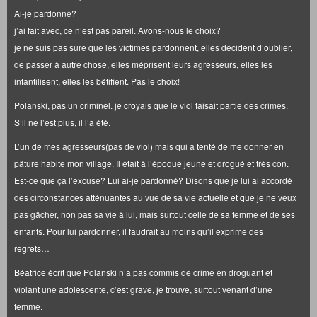
Ai-je pardonné?
j’ai fait avec, ce n’est pas pareil. Avons-nous le choix?
je ne suis pas sure que les victimes pardonnent, elles décident d’oublier,
de passer à autre chose, elles méprisent leurs agresseurs, elles les
infantilisent, elles les bêtifient. Pas le choix!
Polanski, pas un criminel. je croyais que le viol faisait partie des crimes.
S’il ne l’est plus, il l’a été.
L’un de mes agresseurs(pas de viol) mais qui a tenté de me donner en
pâture habite mon village. Il était à l’époque jeune et drogué et très con.
Est-ce que ça l’excuse? Lui ai-je pardonné? Disons que je lui ai accordé
des circonstances atténuantes au vue de sa vie actuelle et que je ne veux
pas gâcher, non pas sa vie à lui, mais surtout celle de sa femme et de ses
enfants. Pour lui pardonner, il faudrait au moins qu’il exprime des
regrets…
Béatrice écrit que Polanski n’a pas commis de crime en droguant et
violant une adolescente, c’est grave, je trouve, surtout venant d’une
femme.