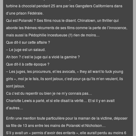
turbine à chocolat pendant 25 ans par les Gangsters Californiens dans
d’une prison Fédérale.
Qui est Polanski ? Ses films nous le disent. Chinatown, un thriller qui
aborde les thèmes récurrents de ses films comme la perte de l’innocence,
mais aussi la Pédophilie incestueuse (!!) rien de moins…
Que dit-il sur cette affaire ?
– Le juge est un salaud.
Ah bon ? c’est le juge qui a violé la gamine ?
Que dit-il à cette époque ?
– Les juges, les procureurs, et les avocats, « they all want to fuck young
girls », moi je le fais, ils sont jaloux, c’est pour ça qu’ils m’en veulent, ils
sont jaloux.
Ca c’est du repentir ou bien je ne m’y connais pas…
Charlotte Lewis a parlé, et si elle disait la vérité… Et si il y en avait
d’autres…
Enfin une mention toute particulière pour la maman de la victime, déposer
sa fille de 13 ans entre les mains de Polanski et Nicholson…
S’il y avait un « permis d’avoir des enfants », elle aurait perdu au moins 6