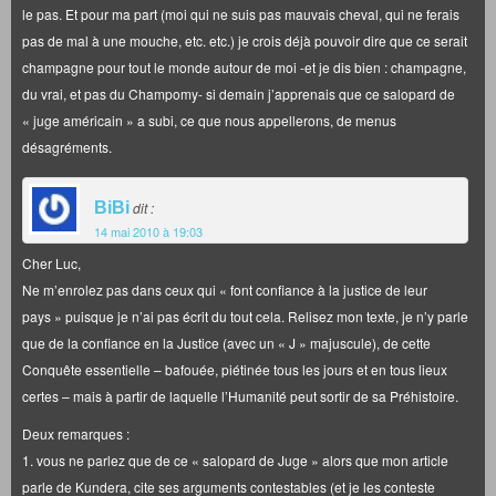
le pas. Et pour ma part (moi qui ne suis pas mauvais cheval, qui ne ferais
pas de mal à une mouche, etc. etc.) je crois déjà pouvoir dire que ce serait
champagne pour tout le monde autour de moi -et je dis bien : champagne,
du vrai, et pas du Champomy- si demain j’apprenais que ce salopard de
« juge américain » a subi, ce que nous appellerons, de menus
désagréments.
BiBi
dit :
14 mai 2010 à 19:03
Cher Luc,
Ne m’enrolez pas dans ceux qui « font confiance à la justice de leur
pays » puisque je n’ai pas écrit du tout cela. Relisez mon texte, je n’y parle
que de la confiance en la Justice (avec un « J » majuscule), de cette
Conquête essentielle – bafouée, piétinée tous les jours et en tous lieux
certes – mais à partir de laquelle l’Humanité peut sortir de sa Préhistoire.
Deux remarques :
1. vous ne parlez que de ce « salopard de Juge » alors que mon article
parle de Kundera, cite ses arguments contestables (et je les conteste