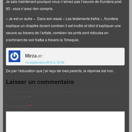
Je sais maintenant pourquoi vous n’aimez pas l’oeuvre de Kundera post
93 : vous n’avez rien compris.
« Je est un autre ». Dans son essai « Les testaments trahis », Kundera
explique un chapitre durant combien il est inutile et idiot d’expliquer une
oeuvre au travers de l’artiste, combien les profs sont ridicules en
s’echinant de voir Kafka a travers la Tchequie.
Mirza
dit :
14 septembre 2010 à 18:59
De par l’éducation que j’ai reçu de mes parents, la réponse est non.
Laisser un commentaire
Votre adresse e-mail ne sera pas publiée.
Les champs obligatoires sont
indiqués avec
*
Commentaire
*