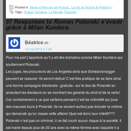
Posted in:
Blogs et Revues de Presse.
,
Livres de lecture & Poésie(s)
Tags:
Hrabal
,
Kundera
,
Le Monde
,
Polanski
37 Responses to
Roman Polanski s’évade
grâce à Milan Kundera.
Béatrice
dit :
14 mai 2010 à 7:46
Pour ma part j’apprécie qu’il y ait des écrivains comme Milan Kundera qui
soutiennent Polanski.
Les juges, les procureurs de Los Angeles ainsi que Schwarzenegger
peuvent se rassurer: ils seront réélus! C’est très pratique de se faire ainsi
une bonne campagne électorale «gratuite» sur le dos de Polanski en
ameutant les électeurs en se montrant les garants du droit et de la vertu!
Car contrairement a ce que certains pensent c’est sa notoriété qui joue
des mauvais tours à Polanski. Ils ne veulent surtout pas écouter la victime
qui demande qu’on classe cette affaire! Quel est donc leur intérêt???
Polanski n’est pas un criminel, il ne fait courir aucun risque à la société. Il
est marié depuis plus de 20 ans avec la même femme avec laquelle il a