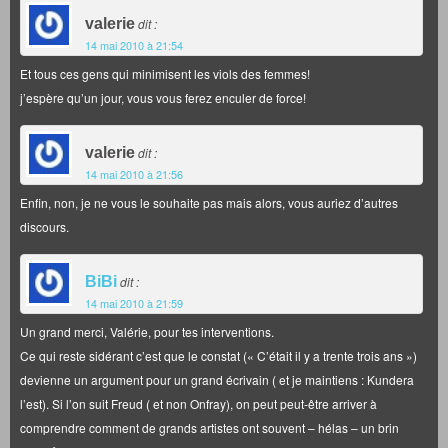
valerie
dit :
14 mai 2010 à 21:54
Et tous ces gens qui minimisent les viols des femmes!
j’espère qu’un jour, vous vous ferez enculer de force!
valerie
dit :
14 mai 2010 à 21:56
Enfin, non, je ne vous le souhaite pas mais alors, vous auriez d’autres
discours.
BiBi
dit :
14 mai 2010 à 21:59
Un grand merci, Valérie, pour tes interventions.
Ce qui reste sidérant c’est que le constat (« C’était il y a trente trois ans »)
devienne un argument pour un grand écrivain ( et je maintiens : Kundera
l’est). Si l’on suit Freud ( et non Onfray), on peut peut-être arriver à
comprendre comment de grands artistes ont souvent – hélas – un brin