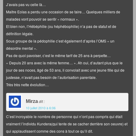
J’avais pas vu celle là…
Maitre Eolas a perdu une occasion de se taire… Quelques milliers de
malades vont pouvoir se sentir « normaux ».
Et bien non, l’Hébéphilie (ou héphébophilie) n’a pas de statut et de
définition légale.
Sous groupe de la pédophilie c’est également d’après l’OMS « un
désordre mental ».
Pas de quoi pavoiser, c’est le même tarif de 25 ans à perpette…
« Depuis 20 ans avec la même femme… ». Ah oui, d’autant plus que le
jour de ses noces, âgé de 53 ans, il convolait avec une jeune fille qui de
justesse, n’avait pas besoin de l’autorisation parentale.
Très très nette évolution…
Mirza
dit :
10 juillet 2010 à 6:06
C’est incroyable le nombre de personne qui n’ont pas compris qui était
vraiment l’individu Kundera(qui tente de se cacher derrière son oeuvre) et
qui applaudissent comme des cons à tout ce qu’il dit.