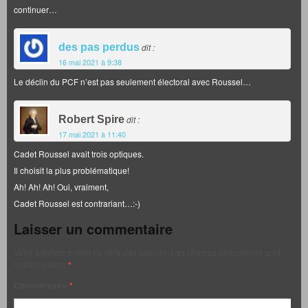
continuer…
des pas perdus
dit :
16 mai 2021 à 9:38
Le déclin du PCF n’est pas seulement électoral avec Roussel…
Robert Spire
dit :
17 mai 2021 à 11:40
Cadet Roussel avait trois optiques.
Il choisit la plus problématique!
Ah! Ah! Ah! Oui, vraiment,
Cadet Roussel est contrariant…:-)
Laisser un commentaire
Votre adresse e-mail ne sera pas publiée.
Les champs obligatoires sont
indiqués avec
*
Commentaire
*