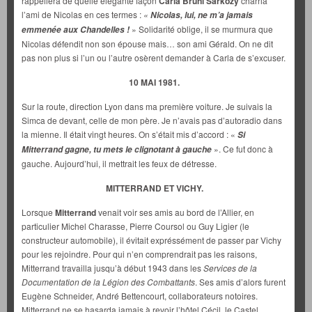
rappellera de quelle élégante façon
Carla Bruni
Sarkozy
charria
l’ami de Nicolas en ces termes :
«
Nicolas, lui, ne m’a jamais
» Solidarité oblige, il se murmura que
emmenée aux Chandelles !
Nicolas défendit non son épouse mais… son ami Gérald. On ne dit
pas non plus si l’un ou l’autre osèrent demander à Carla de s’excuser.
10 MAI 1981.
Sur la route, direction Lyon dans ma première voiture. Je suivais la
Simca de devant, celle de mon père. Je n’avais pas d’autoradio dans
la mienne. Il était vingt heures. On s’était mis d’accord : «
Si
». Ce fut donc à
Mitterrand gagne, tu mets le clignotant à gauche
gauche. Aujourd’hui, il mettrait les feux de détresse.
MITTERRAND ET VICHY.
Lorsque
Mitterrand
venait voir ses amis au bord de l’Allier, en
particulier Michel Charasse, Pierre Coursol ou Guy Ligier (le
constructeur automobile), il évitait expréssément de passer par Vichy
pour les rejoindre. Pour qui n’en comprendrait pas les raisons,
Mitterrand travailla jusqu’à début 1943 dans les
Services de la
Documentation de la Légion des Combattants
. Ses amis d’alors furent
Eugène Schneider, André Bettencourt, collaborateurs notoires.
Mitterrand ne se hasarda jamais à revoir l’hôtel Cécil, le Castel