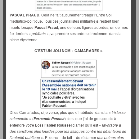
PASCAL PRAUD.
Cela ne fait aucunement réagir l’Entre Soi
médiatico-politique. Tous ces journalistes militant(e)s restent bien
muets lorsque
Pascal Praud
, une de leurs figures adorées, un de mes
fox-terriers «
préférés
», va prendre ses ordres directement dans la
niche élyséenne.
C’EST UN JOLI NOM « CAMARADES ».
Dites Camarades, si je verse, plus que d’habitude, dans la «
tristesse
solemnelle
» (
) c’est que j’ai de gros soucis à
Fernando Pessoa
entendre votre Boss
Fabien Roussel
clamer qu’il est «
favorable à
des sanctions plus lourdes pour les attaques contre les détenteurs de
l’autorité publique
». Et donc – de fait – de réclamer
des peines plus