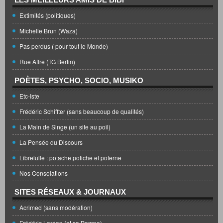
Extimités (politiques)
Michelle Brun (Waza)
Pas perdus ( pour tout le Monde)
Rue Affre (TG Bertin)
POÈTES, PSYCHO, SOCIO, MUSIKO
Etc-Iste
Frédéric Schiffter (sans beaucoup de qualités)
La Main de Singe (un site au poil)
La Pensée du Discours
Librelulle : potache potiche et poterne
Nos Consolations
SITES RÉSEAUX & JOURNAUX
Acrimed (sans modération)
Frédéric Lordon (et sa Pompe)