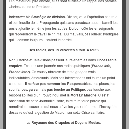
l’Animateur ou pire encore, elles sont suivies d’un rappel des paroles
«fortes» de notre Président.
Indécrottable Stratégie de division.
Diviser, voilà l’opération centrale
et continuelle de la Propagande qui, sans paradoxe aucun, bannit les
uns et glorifie le même jour les autres. Du bon côté les enseignants
qui reprendront le travail le 11 mai. Du mauvais, ces odieux syndiqués
qui – comme toujours – foutent le bordel.
Des radios, des TV ouvertes à tout. A tout ?
Non, Radios et Télévisions passent leurs énergies dans
l’incessante
esquive
. Ecoutez une journée nos radios publiques (
France Info,
). On vous y abreuve de témoignages vrais,
France Inter
indiscutables, émouvants. Mais ces interventions ont toutes un point
commun :
il ne faut pas nommer les Responsables.
Les pleurs, les
souffrances,
ça va
mais
pas touche au Politique
, pas touche aux
responsabilités d’un Pouvoir qui met
la Mort En Marche
. C’est l’
obsession de cette Journaille : taire, faire taire toute parole qui
remettrait en cause ce qui nous crève les yeux : l’énorme, l’incroyable
désastre qu’est la gestion de Macron sur cette Crise sanitaire.
Le Royaume des Crapules et Doyens Medias.