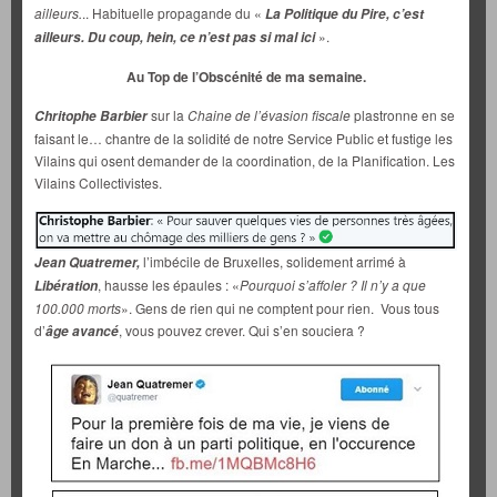
ailleurs.
.. Habituelle propagande du «
La Politique du Pire, c’est
».
ailleurs. Du coup, hein, ce n’est pas si mal ici
Au Top de l’Obscénité de ma semaine.
sur la
Chaine de l’évasion fiscale
plastronne en se
Chritophe Barbier
faisant le… chantre de la solidité de notre Service Public et fustige les
Vilains qui osent demander de la coordination, de la Planification. Les
Vilains Collectivistes.
l’imbécile de Bruxelles, solidement arrimé à
Jean Quatremer,
, hausse les épaules : «
Pourquoi s’affoler ? Il n’y a que
Libération
100.000 morts
». Gens de rien qui ne comptent pour rien. Vous tous
d’
, vous pouvez crever. Qui s’en souciera ?
âge avancé