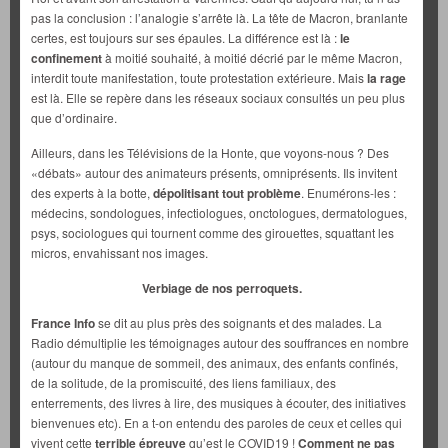
pas la conclusion : l’analogie s’arrête là. La tête de Macron, branlante
certes, est toujours sur ses épaules. La différence est là :
le
confinement
à moitié souhaité, à moitié décrié par le même Macron,
interdit toute manifestation, toute protestation extérieure. Mais
la rage
est là. Elle se repère dans les réseaux sociaux consultés un peu plus
que d’ordinaire.
Ailleurs, dans les Télévisions de la Honte, que voyons-nous ? Des
«débats» autour des animateurs présents, omniprésents. Ils invitent
des experts à la botte,
dépolitisant tout problème
. Enumérons-les :
médecins, sondologues, infectiologues, onctologues, dermatologues,
psys, sociologues qui tournent comme des girouettes, squattant les
micros, envahissant nos images.
Verbiage de nos perroquets.
France Info
se dit au plus près des soignants et des malades. La
Radio démultiplie les témoignages autour des souffrances en nombre
(autour du manque de sommeil, des animaux, des enfants confinés,
de la solitude, de la promiscuité, des liens familiaux, des
enterrements, des livres à lire, des musiques à écouter, des initiatives
bienvenues etc). En a t-on entendu des paroles de ceux et celles qui
vivent cette
terrible épreuve
qu’est le COVID19 !
Comment ne pas