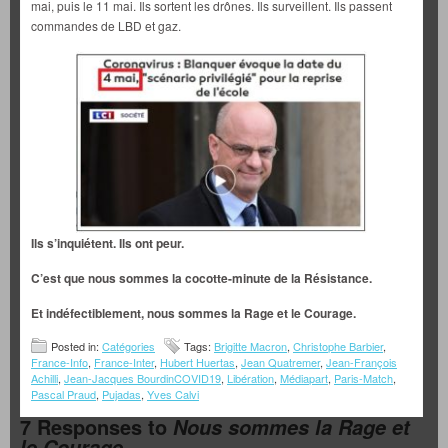
mai, puis le 11 mai. Ils sortent les drônes. Ils surveillent. Ils passent
commandes de LBD et gaz.
Ils s’inquiétent. Ils ont peur.
C’est que nous sommes la cocotte-minute de la Résistance.
Et indéfectiblement, nous sommes la Rage et le Courage.
Posted in:
Catégories
Tags:
Brigitte Macron
,
Christophe Barbier
,
France-Info
,
France-Inter
,
Hubert Huertas
,
Jean Quatremer
,
Jean-François
Achilli
,
Jean-Jacques BourdinCOVID19
,
Libération
,
Médiapart
,
Paris-Match
,
Pascal Praud
,
Pujadas
,
Yves Calvi
7 Responses to
Nous sommes la Rage et
le Courage.