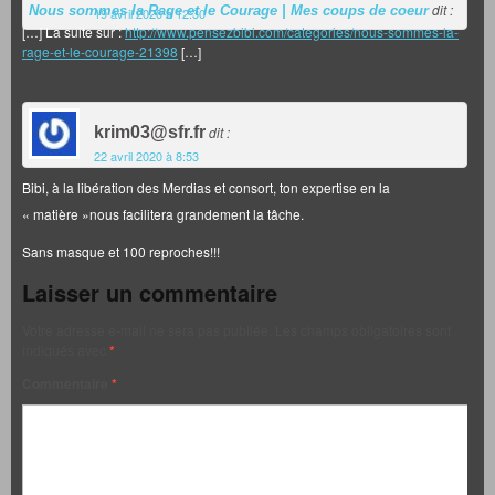
dit :
Nous sommes la Rage et le Courage | Mes coups de coeur
19 avril 2020 à 12:30
[…] La suite sur :
http://www.pensezbibi.com/categories/nous-sommes-la-
rage-et-le-courage-21398
[…]
krim03@sfr.fr
dit :
22 avril 2020 à 8:53
Bibi, à la libération des Merdias et consort, ton expertise en la
« matière »nous facilitera grandement la tâche.
Sans masque et 100 reproches!!!
Laisser un commentaire
Votre adresse e-mail ne sera pas publiée.
Les champs obligatoires sont
indiqués avec
*
Commentaire
*