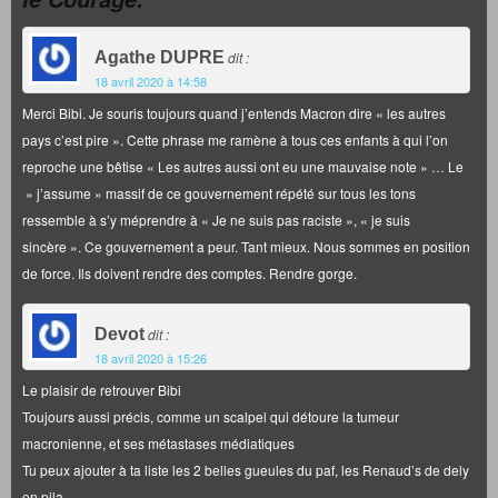
Agathe DUPRE
dit :
18 avril 2020 à 14:58
Merci Bibi. Je souris toujours quand j’entends Macron dire « les autres
pays c’est pire ». Cette phrase me ramène à tous ces enfants à qui l’on
reproche une bêtise « Les autres aussi ont eu une mauvaise note » … Le
» j’assume » massif de ce gouvernement répété sur tous les tons
ressemble à s’y méprendre à « Je ne suis pas raciste », « je suis
sincère ». Ce gouvernement a peur. Tant mieux. Nous sommes en position
de force. Ils doivent rendre des comptes. Rendre gorge.
Devot
dit :
18 avril 2020 à 15:26
Le plaisir de retrouver Bibi
Toujours aussi précis, comme un scalpel qui détoure la tumeur
macronienne, et ses métastases médiatiques
Tu peux ajouter à ta liste les 2 belles gueules du paf, les Renaud’s de dely
en pila