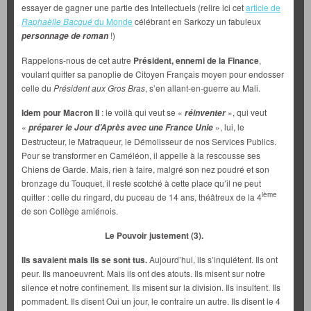
essayer de gagner une partie des Intellectuels (relire ici cet
article de
Raphaëlle Bacqué
du Monde
célébrant en Sarkozy un fabuleux
!)
personnage de roman
Rappelons-nous de cet autre
Président, ennemi de la Finance
,
voulant quitter sa panoplie de Citoyen Français moyen pour endosser
celle du
Président aux Gros Bras
, s’en allant-en-guerre au Mali.
Idem pour Macron II
: le voilà qui veut se «
», qui veut
réinventer
«
», lui, le
préparer le Jour d’Après avec une France Unie
Destructeur, le Matraqueur, le Démolisseur de nos Services Publics.
Pour se transformer en Caméléon, il appelle à la rescousse ses
Chiens de Garde. Mais, rien à faire, malgré son nez poudré et son
bronzage du Touquet, il reste scotché à cette place qu’il ne peut
ième
quitter : celle du ringard, du puceau de 14 ans, théâtreux de la 4
de son Collège amiénois.
Le Pouvoir justement (3).
Ils savaient mais ils se sont tus.
Aujourd’hui, ils s’inquiétent. Ils ont
peur. Ils manoeuvrent. Mais ils ont des atouts. Ils misent sur notre
silence et notre confinement. Ils misent sur la division. Ils insultent. Ils
pommadent. Ils disent Oui un jour, le contraire un autre. Ils disent le 4