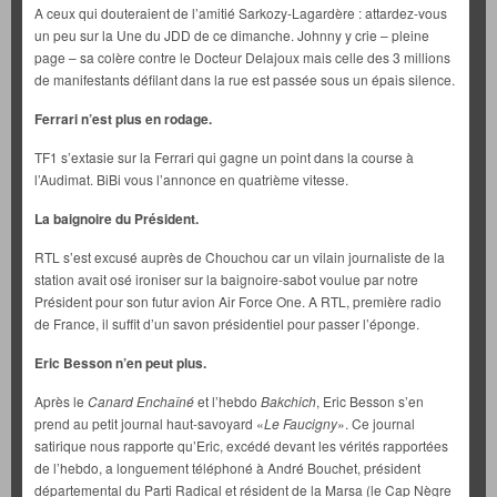
A ceux qui douteraient de l’amitié Sarkozy-Lagardère : attardez-vous
un peu sur la Une du JDD de ce dimanche. Johnny y crie – pleine
page – sa colère contre le Docteur Delajoux mais celle des 3 millions
de manifestants défilant dans la rue est passée sous un épais silence.
Ferrari n’est plus en rodage.
TF1 s’extasie sur la Ferrari qui gagne un point dans la course à
l’Audimat. BiBi vous l’annonce en quatrième vitesse.
La baignoire du Président.
RTL s’est excusé auprès de Chouchou car un vilain journaliste de la
station avait osé ironiser sur la baignoire-sabot voulue par notre
Président pour son futur avion Air Force One. A RTL, première radio
de France, il suffit d’un savon présidentiel pour passer l’éponge.
Eric Besson n’en peut plus.
Après le
Canard Enchaîné
et l’hebdo
Bakchich
, Eric Besson s’en
prend au petit journal haut-savoyard «
Le Faucigny
». Ce journal
satirique nous rapporte qu’Eric, excédé devant les vérités rapportées
de l’hebdo, a longuement téléphoné à André Bouchet, président
départemental du Parti Radical et résident de la Marsa (le Cap Nègre