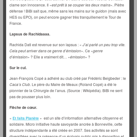
clame son innocence. Il «
est prêt à se couper les deux mains
». Piètre
défense ! BiBi sait que, même sans les mains sur le guidon (mais avec
HES ou EPO), on peut encore gagner très tranquillement le Tour de
France.
Lapsus de Rachidaaaa.
Rachida Dati est revenue sur son lapsus : «
J’ai parlé un peu trop vite.
Cela peut arriver dans ce genre d’émission
». Ce «
genre
d’émission
» ? Elle a vraiment dit… «
émission
» ?
Sur le cul.
Jean-François Copé a adhéré au club créé par Frédéric Beigbeder : le
Caca’s Club
. Le père du Maire de Meaux (Roland Copé) a été le
pionnier de la Chirurgie de l’anus. (Source : Wikipédia). BiBi ne sent
pas de pousser plus loin.
Flèche de cœur.
«
Et faits Planète
» est un site d’information alternative citoyenne et
solidaire. Micro initiative haute savoyarde ancrée à Bonneville, cette
structure indépendante a été créée en 2007. Ses activités se sont
diversifiées avec la présence d’un écrivain public mis à disposition et