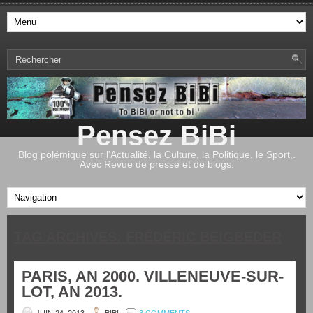
Pensez BiBi
Blog polémique sur l'Actualité, la Culture, la Politique, le Sport,.
Avec Revue de presse et de blogs.
TAG ARCHIVES:
FRÉDÉRIC BEIGBEDER
PARIS, AN 2000. VILLENEUVE-SUR-
LOT, AN 2013.
JUIN 24, 2013
BIBI
3 COMMENTS