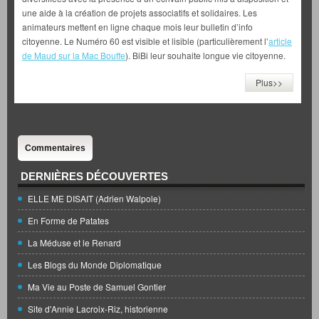
une aide à la création de projets associatifs et solidaires. Les
animateurs mettent en ligne chaque mois leur bulletin d’info
citoyenne. Le Numéro 60 est visible et lisible (particulièrement l’
article
de Maud sur la Mac Bouffe
). BiBi leur souhaite longue vie citoyenne.
Plus>>
Commentaires
DERNIÈRES DÉCOUVERTES
ELLE ME DISAIT (Adrien Walpole)
En Forme de Patates
La Méduse et le Renard
Les Blogs du Monde Diplomatique
Ma Vie au Poste de Samuel Gontier
Site d'Annie Lacroix-Riz, historienne