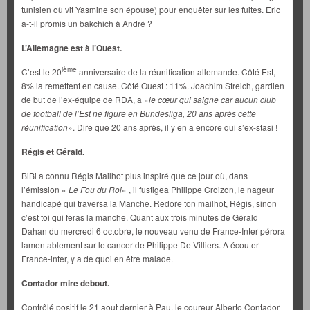
tunisien où vit Yasmine son épouse) pour enquêter sur les fuites. Eric
a-t-il promis un bakchich à André ?
L’Allemagne est à l’Ouest.
ième
C’est le 20
anniversaire de la réunification allemande. Côté Est,
8% la remettent en cause. Côté Ouest : 11%. Joachim Streich, gardien
de but de l’ex-équipe de RDA, a «
le cœur qui saigne car aucun club
de football de l’Est ne figure en Bundesliga, 20 ans après cette
réunification
». Dire que 20 ans après, il y en a encore qui s’ex-stasi !
Régis et Gérald.
BiBi a connu Régis Mailhot plus inspiré que ce jour où, dans
l’émission «
Le Fou du Roi
« , il fustigea Philippe Croizon, le nageur
handicapé qui traversa la Manche. Redore ton mailhot, Régis, sinon
c’est toi qui feras la manche. Quant aux trois minutes de Gérald
Dahan du mercredi 6 octobre, le nouveau venu de France-Inter pérora
lamentablement sur le cancer de Philippe De Villiers. A écouter
France-inter, y a de quoi en être malade.
Contador mire debout.
Contrôlé positif le 21 aout dernier à Pau, le coureur Alberto Contador