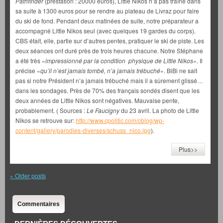
Pathfinder
(prestation : 20000 euros), Little Nikos n’a pas traîné dans
sa suite à 1300 euros pour se rendre au plateau de Livraz pour faire
du ski de fond. Pendant deux matinées de suite, notre préparateur a
accompagné Little Nikos seul (avec quelques 19 gardes du corps).
CBS était, elle, partie sur d’autres pentes, pratiquer le ski de piste. Les
deux séances ont duré près de trois heures chacune. Notre Stéphane
a été très «
impressionné par la condition physique de Little Nikos
». Il
précise «
qu’il n’est jamais tombé, n’a jamais trébuché
». BiBi ne sait
pas si notre Président n’a jamais trébuché mais il a sûrement glissé…
dans les sondages. Près de 70% des français sondés disent que les
deux années de Little Nikos sont négatives. Mauvaise pente,
probablement. ( Sources :
Le Faucigny
du 23 avril. La photo de Little
Nikos se retrouve sur:
http://www.cpolitic.com/cblog/wp-
content/gallery/parodies-diverses/schuss_nico.jpg
).
Plus>>
«
Older posts
Commentaires