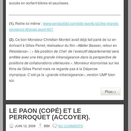
succès en sortant bières et saucisses.
___________________________________________________________
(1).
Relire ici-même :
www.pensezbibi.com/bibi-sports-biz/les-grands-
penseurs-dhavas-sport-607
(2).
Ce bon Monsieur Christian Monteil avait déjà fait parlé de lui en
écrivant à Gilles Perret, réalisateur du film «
Walter Bassan, retour en
Résistance
» : «
Ma position de Chef de l’exécutif départemental sera
arrêtée avec une très grande intransigeance dans la perspective de
positions de collaborations ultérieures
». Monsieur économise sur les
films de Gilles Perret mais ne regarde pas à la Dépense
olympique. C’est ça la «
grande intransigeance
», version UMP bien
sûr.
Plus>>
LE PAON (COPÉ) ET LE
PERROQUET (ACCOYER).
JUIN 12, 2009
BIBI
NO COMMENTS