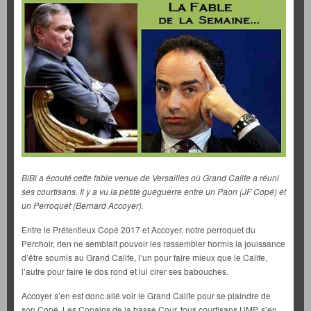
BiBi a écouté cette fable venue de Versailles où Grand Calife a réuni
ses courtisans. Il y a vu la petite guéguerre entre un Paon (JF Copé) et
un Perroquet (Bernard Accoyer).
Entre le Prétentieux Copé 2017 et Accoyer, notre perroquet du
Perchoir, rien ne semblait pouvoir les rassembler hormis la jouissance
d’être soumis au Grand Calife, l’un pour faire mieux que le Calife,
l’autre pour faire le dos rond et lui cirer ses babouches.
Accoyer s’en est donc allé voir le Grand Calife pour se plaindre de
son Copé. Les Copains de la basse Cour, tous courtisans UMP, s’en