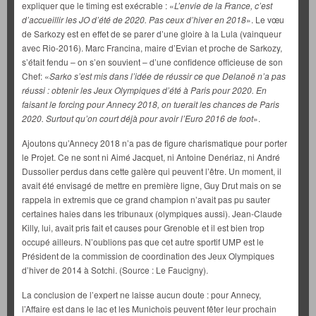
expliquer que le timing est exécrable : «
L’envie de la France, c’est
d’accueillir les JO d’été de 2020. Pas ceux d’hiver en 2018
». Le vœu
de Sarkozy est en effet de se parer d’une gloire à la Lula (vainqueur
avec Rio-2016). Marc Francina, maire d’Evian et proche de Sarkozy,
s’était fendu – on s’en souvient – d’une confidence officieuse de son
Chef: «
Sarko s’est mis dans l’idée de réussir ce que Delanoë n’a pas
réussi : obtenir les Jeux Olympiques d’été à Paris pour 2020. En
faisant le forcing pour Annecy 2018, on tuerait les chances de Paris
2020. Surtout qu’on court déjà pour avoir l’Euro 2016 de foot
».
Ajoutons qu’Annecy 2018 n’a pas de figure charismatique pour porter
le Projet. Ce ne sont ni Aimé Jacquet, ni Antoine Denériaz, ni André
Dussolier perdus dans cette galère qui peuvent l’être. Un moment, il
avait été envisagé de mettre en première ligne, Guy Drut mais on se
rappela in extremis que ce grand champion n’avait pas pu sauter
certaines haies dans les tribunaux (olympiques aussi). Jean-Claude
Killy, lui, avait pris fait et causes pour Grenoble et il est bien trop
occupé ailleurs. N’oublions pas que cet autre sportif UMP est le
Président de la commission de coordination des Jeux Olympiques
d’hiver de 2014 à Sotchi. (Source : Le Faucigny).
La conclusion de l’expert ne laisse aucun doute : pour Annecy,
l’Affaire est dans le lac et les Munichois peuvent fêter leur prochain