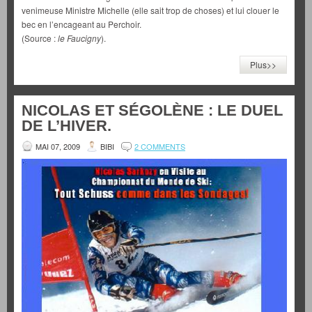
venimeuse Ministre Michelle (elle sait trop de choses) et lui clouer le
bec en l’encageant au Perchoir.
(Source :
le Faucigny
).
Plus>>
NICOLAS ET SÉGOLÈNE : LE DUEL
DE L’HIVER.
MAI 07, 2009
BIBI
2 COMMENTS