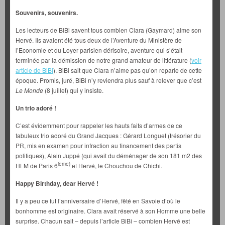
Souvenirs, souvenirs.
Les lecteurs de BiBi savent tous combien Clara (Gaymard) aime son
Hervé. Ils avaient été tous deux de l’Aventure du Ministère de
l’Economie et du Loyer parisien dérisoire, aventure qui s’était
terminée par la démission de notre grand amateur de littérature (
voir
article de BiBi
). BiBi sait que Clara n’aime pas qu’on reparle de cette
époque. Promis, juré, BiBi n’y reviendra plus sauf à relever que c’est
Le Monde
(8 juillet) qui y insiste.
Un trio adoré !
C’est évidemment pour rappeler les hauts faits d’armes de ce
fabuleux trio adoré du Grand Jacques : Gérard Longuet (trésorier du
PR, mis en examen pour infraction au financement des partis
politiques), Alain Juppé (qui avait du déménager de son 181 m2 des
ième)
HLM de Paris 6
et Hervé, le Chouchou de Chichi.
Happy Birthday, dear Hervé !
Il y a peu ce fut l’anniversaire d’Hervé, fêté en Savoie d’où le
bonhomme est originaire. Clara avait réservé à son Homme une belle
surprise. Chacun sait – depuis l’article BiBi – combien Hervé est