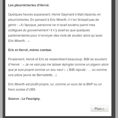
Les pleurnicheries d’Hervé.
Quelques heures auparavant, Hervé Gaymard s’était répandu en
pleurnicheries. En pensant à Eric Woerth, il n’en finissait pas de
gémir : «
A l’époque, personne ne m’avait soutenu parmi mes
collègues du gouvernement ! Il n’y avait eu que quelques
parlementaires pour m’envoyer des mots de soutien alors qu’avec
Eric Woerth…
»
Eric et Hervé, même combat.
Finalement, Hervé et Eric se ressemblent beaucoup. BiBi se souvient
d’Hervé : «
Je ne vais pas me laisser épingler comme un pigeon alors
que je suis propre comme un sou neuf
». ( BiBi rajoute : … ou comme
une pièce jaune de Bernadette…)
Eric Woerth est plutôt propre, lui, comme un euro de la BNP ou un
franc suisse d’UBS.
Source : Le Faucigny.
Plus>>