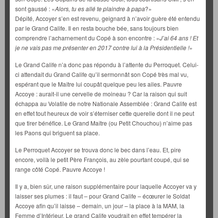
sont gaussé : «
Alors, tu es allé te plaindre à papa
?»
Dépité, Accoyer s’en est revenu, geignard à n’avoir guère été entendu
par le Grand Calife. Il en resta bouche bée, sans toujours bien
comprendre l’acharnement du Copé à son encontre : «
J’ai 64 ans ! Et
je ne vais pas me présenter en 2017 contre lui à la Présidentielle !
»
Le Grand Calife n’a donc pas répondu à l’attente du Perroquet. Celui-
ci attendait du Grand Calife qu’il sermonnât son Copé très mal vu,
espérant que le Maître lui coupât quelque peu les ailes. Pauvre
Accoye : aurait-il une cervelle de moineau ? Car la raison qui suit
échappa au Volatile de notre Nationale Assemblée : Grand Calife est
en effet tout heureux de voir s’éterniser cette querelle dont il ne peut
que tirer bénéfice. Le Grand Maître (ou Petit Chouchou) n’aime pas
les Paons qui briguent sa place.
Le Perroquet Accoyer se trouva donc le bec dans l’eau. Et, pire
encore, voilà le petit Père François, au zèle pourtant coupé, qui se
range côté Copé. Pauvre Accoye !
Il y a, bien sûr, une raison supplémentaire pour laquelle Accoyer va y
laisser ses plumes : il faut – pour Grand Calife – écœurer le Soldat
Accoye afin qu’il laisse – demain, un jour – la place à la MAM, la
Femme d’Intérieur. Le grand Calife voudrait en effet tempérer la