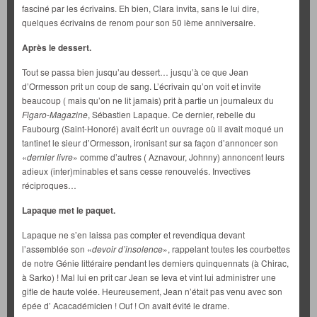
fasciné par les écrivains. Eh bien, Clara invita, sans le lui dire,
quelques écrivains de renom pour son 50 ième anniversaire.
Après le dessert.
Tout se passa bien jusqu’au dessert… jusqu’à ce que Jean
d’Ormesson prit un coup de sang. L’écrivain qu’on voit et invite
beaucoup ( mais qu’on ne lit jamais) prit à partie un journaleux du
Figaro-Magazine
, Sébastien Lapaque. Ce dernier, rebelle du
Faubourg (Saint-Honoré) avait écrit un ouvrage où il avait moqué un
tantinet le sieur d’Ormesson, ironisant sur sa façon d’annoncer son
«
dernier livre
» comme d’autres ( Aznavour, Johnny) annoncent leurs
adieux (inter)minables et sans cesse renouvelés. Invectives
réciproques…
Lapaque met le paquet.
Lapaque ne s’en laissa pas compter et revendiqua devant
l’assemblée son «
devoir d’insolence
», rappelant toutes les courbettes
de notre Génie littéraire pendant les derniers quinquennats (à Chirac,
à Sarko) ! Mal lui en prit car Jean se leva et vint lui administrer une
gifle de haute volée. Heureusement, Jean n’était pas venu avec son
épée d’ Acacadémicien ! Ouf ! On avait évité le drame.