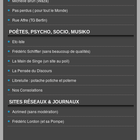
Michelle Brun (Waza)
Pas perdus ( pour tout le Monde)
Rue Affre (TG Bertin)
POÈTES, PSYCHO, SOCIO, MUSIKO
Etc-Iste
Frédéric Schiffter (sans beaucoup de qualités)
La Main de Singe (un site au poil)
La Pensée du Discours
Librelulle : potache potiche et poterne
Nos Consolations
SITES RÉSEAUX & JOURNAUX
Acrimed (sans modération)
Frédéric Lordon (et sa Pompe)