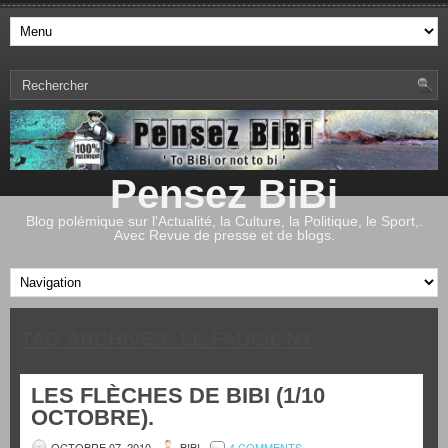
Pensez BiBi
Blog polémique sur l'Actualité, la Culture, la Politique, le Sport,.
Avec Revue de presse et de blogs.
TAG ARCHIVES:
LE FAUCIGNY
LES FLÈCHES DE BIBI (1/10
OCTOBRE).
OCTOBRE 07, 2010
BIBI
4 COMMENTS