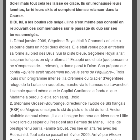
Soleil mais tout cela les laisse de glace. Ils ont rechaussé leurs
lunettes, farté leurs skis et comptent bien se relancer dans la
Course.
BiBi, lui, a les boules (de neige). Il ne s’est même pas consolé en
retrouvant ces commentaires sur le passage du duo sur ses
terres enneigés.
1.
Début janvier 2009, Ségolène Royal était à Chamonix où elle a
séjourné dans un hôtel deux étoiles. Elle était venue pour entretenir
sa forme au pied des Drus. Sur la piste bleue, Ségolène Royal a fait
ses premiers pas en style alternatif. Excepté une chute (que personne
ne s’empressa de… relever), la dame parut à l’aise. Son préparateur
confia «
qu’elle avait rapidement trouvé le sens de
l’équilibre
». Trois
jours d’un programme intense : la Crémerie du Glacier d’Argentière,
refuge de la Loriaz en raquettes, marche via le hameau du Lavancher.
Il semble quand même que le Capital Confiance a fondu et que
Madame a perdu ici et là son sang…froid.
2.
Stéphane Grosset-Bourbange, directeur de l’Ecole de Ski français
(ESF) de Megève enseigne le ski de piste et le ski de fond. Ancien
biathlète de haut niveau, il a eu l’insigne honneur de driver notre Little
Nikos lors du séjour du Président aux Fermes de Marie, l’Hôtel de
prestige tenu par la Famille Sibuet, très liée en affaires avec les
Rothschild. Tout cela se passait mi-février 2009. Arrivé par
Nissan