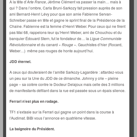
A la tête d’
Arte France
, Jérôme Clément va passer la main… mais à
qui ? Dans l’ombre, Carla Bruni-Sarkozy fait pression auprès de son
ami Bernard-Henri Lévy pour que son amie Fabienne Servan-
Schreiber passe en tête et gagne le sprint final de la Présidence de la
Chaîne. Fabienne est la femme d’Henri Weber. Pour ceux qui ne firent
pas Mai 68, rappelons-leur qu’Henri Weber, ami de Chouchou et du
banquier Édouard Stern, fut le fondateur de… la
Ligue Communiste
Révolutionnaire
et du canard «
Rouge
». Gauchistes d’hier (Rocard,
Weber…) même pas rouges de honte aujourd’hui.
JDD éternel.
A ceux qui douteraient de l’amitié Sarkozy-Lagardère : attardez-vous
un peu sur la Une du JDD de ce dimanche. Johnny y crie – pleine
page – sa colère contre le Docteur Delajoux mais celle des 3 millions
de manifestants défilant dans la rue est passée sous un épais silence.
Ferrari n’est plus en rodage.
TF1 s’extasie sur la Ferrari qui gagne un point dans la course à
l’Audimat. BiBi vous l’annonce en quatrième vitesse.
La baignoire du Président.