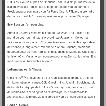
RTL s’est excusé auprès de Chouchou car un vilain journaliste de la
station avait osé ironiser sur la baignoire-sabot voulue par notre
Président pour son futur avion Air Force One. A RTL, première radio
de France, il suffit d’un savon présidentiel pour passer l’éponge.
Eric Besson n’en peut plus.
Après le
Canard Enchaîné
et l’hebdo
Bakchich
, Eric Besson s’en
prend au petit journal haut-savoyard «
Le Faucigny
». Ce journal
satirique nous rapporte qu’Eric, excédé devant les vérités rapportées
de l’hebdo, a longuement téléphoné à André Bouchet, président
départemental du Parti Radical et résident de la Marsa (le Cap Nègre
tunisien où vit Yasmine son épouse) pour enquêter sur les fuites. Eric
a-t-il promis un bakchich à André ?
L’Allemagne est à l’Ouest.
ième
C’est le 20
anniversaire de la réunification allemande. Côté Est,
8% la remettent en cause. Côté Ouest : 11%. Joachim Streich, gardien
de but de l’ex-équipe de RDA, a «
le cœur qui saigne car aucun club
de football de l’Est ne figure en Bundesliga, 20 ans après cette
réunification
». Dire que 20 ans après, il y en a encore qui s’ex-stasi !
Régis et Gérald.