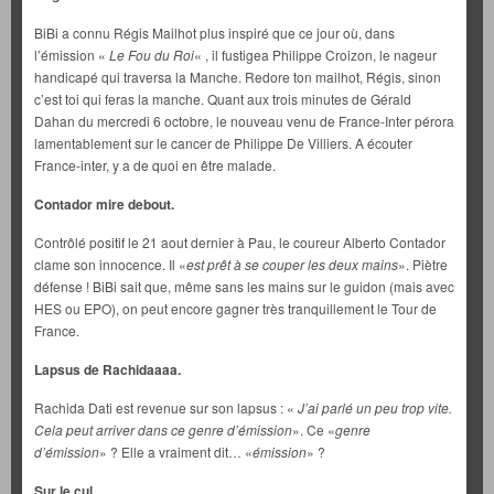
BiBi a connu Régis Mailhot plus inspiré que ce jour où, dans
l’émission «
Le Fou du Roi
« , il fustigea Philippe Croizon, le nageur
handicapé qui traversa la Manche. Redore ton mailhot, Régis, sinon
c’est toi qui feras la manche. Quant aux trois minutes de Gérald
Dahan du mercredi 6 octobre, le nouveau venu de France-Inter pérora
lamentablement sur le cancer de Philippe De Villiers. A écouter
France-inter, y a de quoi en être malade.
Contador mire debout.
Contrôlé positif le 21 aout dernier à Pau, le coureur Alberto Contador
clame son innocence. Il «
est prêt à se couper les deux mains
». Piètre
défense ! BiBi sait que, même sans les mains sur le guidon (mais avec
HES ou EPO), on peut encore gagner très tranquillement le Tour de
France.
Lapsus de Rachidaaaa.
Rachida Dati est revenue sur son lapsus : «
J’ai parlé un peu trop vite.
Cela peut arriver dans ce genre d’émission
». Ce «
genre
d’émission
» ? Elle a vraiment dit… «
émission
» ?
Sur le cul.