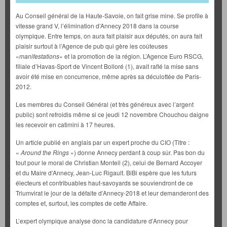
Au Conseil général de la Haute-Savoie, on fait grise mine. Se profile à
vitesse grand V, l’élimination d’Annecy 2018 dans la course
olympique. Entre temps, on aura fait plaisir aux députés, on aura fait
plaisir surtout à l’Agence de pub qui gère les coûteuses
«
manifestations
» et la promotion de la région. L’Agence Euro RSCG,
filiale d’Havas-Sport de Vincent Bolloré (1), avait raflé la mise sans
avoir été mise en concurrence, même après sa déculottée de Paris-
2012.
Les membres du Conseil Général (et très généreux avec l’argent
public) sont refroidis même si ce jeudi 12 novembre Chouchou daigne
les recevoir en catimini à 17 heures.
Un article publié en anglais par un expert proche du CIO (Titre :
«
Around the Rings
») donne Annecy perdant à coup sûr. Pas bon du
tout pour le moral de Christian Monteil (2), celui de Bernard Accoyer
et du Maire d’Annecy, Jean-Luc Rigault. BiBi espère que les futurs
électeurs et contribuables haut-savoyards se souviendront de ce
Triumvirat le jour de la défaite d’Annecy-2018 et leur demanderont des
comptes et, surtout, les comptes de cette Affaire.
L’expert olympique analyse donc la candidature d’Annecy pour