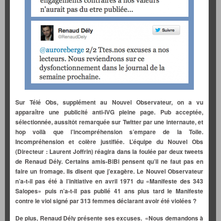
Sur Télé Obs, supplément au Nouvel Observateur, on a vu
apparaître une publicité anti-IVG pleine page. Pub acceptée,
sélectionnée, aussitôt remarquée sur Twitter par une internaute, et
hop voilà que l’incompréhension s’empare de la Toile.
Incompréhension et colère justifiée. L’équipe du Nouvel Obs
(Directeur : Laurent Joffrin) réagira dans la foulée par deux tweets
de Renaud Dély. Certains amis-BiBi pensent qu’il ne faut pas en
faire un fromage. Ils disent que j’exagère. Le Nouvel Observateur
n’a-t-il pas été à l’initiative en avril 1971 du «Manifeste des 343
Salopes» puis n’a-t-il pas publié 41 ans plus tard le Manifeste
contre le viol signé par 313 femmes déclarant avoir été violées ?
De plus, Renaud Dély présente ses excuses. «Nous demandons à