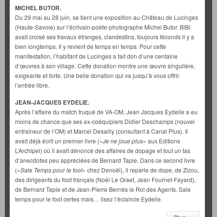
MICHEL BUTOR.
Du 29 mai au 28 juin, se tient une exposition au Château de Lucinges
(Haute-Savoie) sur l’écrivain-poète-photographe Michel Butor. BiBi
avait croisé ses travaux étranges, clandestins, toujours féconds il y a
bien longtemps. Il y revient de temps en temps. Pour cette
manifestation, l’habitant de Lucinges a fait don d’une centaine
d’œuvres à son village. Cette donation montre une œuvre singulière,
exigeante et forte. Une belle donation qui va jusqu’à vous offrir
l’entrée libre.
JEAN-JACQUES EYDELIE.
Après l’affaire du match truqué de VA-OM, Jean Jacques Eydelie a eu
moins de chance que ses ex-coéquipiers Didier Deschamps (nouvel
entraîneur de l’OM) et Marcel Desailly (consultant à Canal Plus). Il
avait déjà écrit un premier livre («
Je
ne joue plus
» aux Editions
L’Archipel) où il avait dénoncé des affaires de dopage et tout un tas
d’anecdotes peu appréciées de Bernard Tapie. Dans ce second livre
(«
Sale Temps pour le foot
» chez Denoël), il reparle de dope, de Zizou,
des dirigeants du foot français (Noël Le Graet, Jean Fournet-Fayard),
de Bernard Tapie et de Jean-Pierre Bernès le Roi des Agents. Sale
temps pour le foot certes mais… lisez l’éclaircie Eydelie.