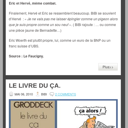
Eric et Hervé, même combat.
Finalement, Hervé et Eric se ressemblent beaucoup. BiBi se souvient
d’Hervé : «
Je ne vais pas me laisser épingler comme un pigeon alors
que je suis propre comme un sou neuf
». ( BiBi rajoute : … ou comme
une pièce jaune de Bernadette…)
Eric Woerth est plutôt propre, lui, comme un euro de la BNP ou un
franc suisse d’UBS.
Source : Le Faucigny.
Plus>>
LE LIVRE DU ÇA.
MAI 06, 2010
BIBI
2 COMMENTS