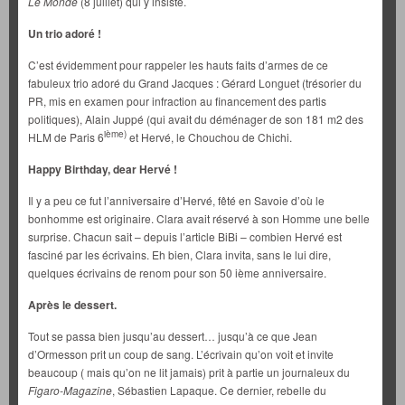
Le Monde
(8 juillet) qui y insiste.
Un trio adoré !
C’est évidemment pour rappeler les hauts faits d’armes de ce
fabuleux trio adoré du Grand Jacques : Gérard Longuet (trésorier du
PR, mis en examen pour infraction au financement des partis
politiques), Alain Juppé (qui avait du déménager de son 181 m2 des
ième)
HLM de Paris 6
et Hervé, le Chouchou de Chichi.
Happy Birthday, dear Hervé !
Il y a peu ce fut l’anniversaire d’Hervé, fêté en Savoie d’où le
bonhomme est originaire. Clara avait réservé à son Homme une belle
surprise. Chacun sait – depuis l’article BiBi – combien Hervé est
fasciné par les écrivains. Eh bien, Clara invita, sans le lui dire,
quelques écrivains de renom pour son 50 ième anniversaire.
Après le dessert.
Tout se passa bien jusqu’au dessert… jusqu’à ce que Jean
d’Ormesson prit un coup de sang. L’écrivain qu’on voit et invite
beaucoup ( mais qu’on ne lit jamais) prit à partie un journaleux du
Figaro-Magazine
, Sébastien Lapaque. Ce dernier, rebelle du