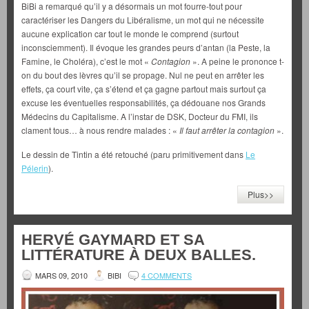
BiBi a remarqué qu’il y a désormais un mot fourre-tout pour
caractériser les Dangers du Libéralisme, un mot qui ne nécessite
aucune explication car tout le monde le comprend (surtout
inconsciemment). Il évoque les grandes peurs d’antan (la Peste, la
Famine, le Choléra), c’est le mot «
Contagion
». A peine le prononce t-
on du bout des lèvres qu’il se propage. Nul ne peut en arrêter les
effets, ça court vite, ça s’étend et ça gagne partout mais surtout ça
excuse les éventuelles responsabilités, ça dédouane nos Grands
Médecins du Capitalisme. A l’instar de DSK, Docteur du FMI, ils
clament tous… à nous rendre malades : «
Il faut arrêter la contagion
».
Le dessin de Tintin a été retouché (paru primitivement dans
Le
Pélerin
).
Plus>>
HERVÉ GAYMARD ET SA
LITTÉRATURE À DEUX BALLES.
MARS 09, 2010
BIBI
4 COMMENTS