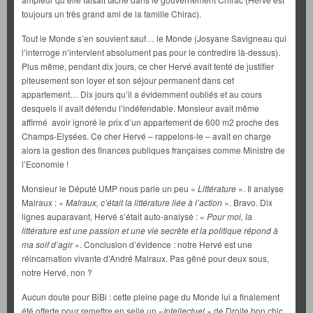
toujours un très grand ami de la famille Chirac).
Tout le Monde s’en souvient sauf… le Monde (Josyane Savigneau qui
l’interroge n’intervient absolument pas pour le contredire là-dessus).
Plus même, pendant dix jours, ce cher Hervé avait tenté de justifier
piteusement son loyer et son séjour permanent dans cet
appartement… Dix jours qu’il a évidemment oubliés et au cours
desquels il avait défendu l’indéfendable. Monsieur avait même
affirmé avoir ignoré le prix d’un appartement de 600 m2 proche des
Champs-Elysées. Ce cher Hervé – rappelons-le – avait en charge
alors la gestion des finances publiques françaises comme Ministre de
l’Economie !
Monsieur le Député UMP nous parle un peu «
Littérature
». Il analyse
Malraux : «
Malraux, c’était la littérature liée à l’action
». Bravo. Dix
lignes auparavant, Hervé s’était auto-analysé : «
Pour moi, la
littérature est une passion et une vie secrète et la politique répond à
ma soif d’agir
». Conclusion d’évidence : notre Hervé est une
réincarnation vivante d’André Malraux. Pas gêné pour deux sous,
notre Hervé, non ?
Aucun doute pour BiBi : cette pleine page du Monde lui a finalement
été offerte pour remettre en selle un «
Intellectuel
» de Droite bon chic