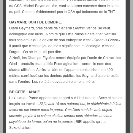
du CSA, Michel Boyon en tête, vont se laisser caresser dans le sens
du poil. Ce n’est évidemment pas le CSA qui balancera de la TNT.
GAYMARD SORT DE L’OMBRE.
Clara Gaymard, présidente de
General Electric France
, se veut
écologique elle aussi. A croire que Little Nikos a déteint en vert sur
tous ses ami(e)s. La devise de son entreprise c’est «
Green is Green
».
Il parait que c’est un jeu de mots signifiant que l’écologie, c’est de
l’argent. On ne le lui fait pas dire.
A Noël, les Champs-Elysées seront équipés par l’amie de Chirac : les
Oled – produits estampillés Ecomagination – seront le nom des
diodes utilisées. Après l’affaire de l’appartement parisien de 400
mètres carré loué sur les deniers publics, les Gaymard étaient restés
dans l’ombre. Les voilà à nouveau en pleine lumière.
BRIGITTE LAHAIE.
L’ex-star du Porno apporte son regard sur l’Industrie du Sexe et sur les
forçats au travail :«
Si j’avais 18 ans aujourd’hui, je réfléchirais à 2 fois
avant de me lancer dans le porno. Ces filles sont de vrais objets
sexuels, payés à la scène et elles sortent plus abîmées, au sens
psychique du terme, qu’on ne le pense
». BiBi appelle ça : la
Sexploitation.