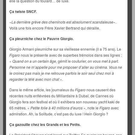
elle la question du foulard… de luxe.
Ça twiste SNCF.
«
La dernière grève des cheminots est absolument scandaleuse
».
Voilà une fois encore Frère Xavier Bertrand qui déraille.
Ça pleurniche chez le Pauvre Giorgio.
Giorgio Armani pleurniche sur sa vieillesse ennemie (il a 75 ans). Le
Figaro
nous le présente avec de superbes trémolos dans ses lignes :
«
Quand on a un certain âge,
gémit le couturier,
on vous met à part.
Personne ne m’appelle pour me proposer d’aller au cinéma. Vous ne
le croirez pas mais je me retrouve parfois le soir seul chez moi à
regarder la télé avec mon chat
».
Dans le même article, les journaleux du
Figaro
nous causent des
récentes nuits enfiévrées du Milliardaire à Dubaï, de Cannes où
Giorgio fera son festival et où il exhibera son nouveau yacht kaki de
65 mètres. «
Petite folie à 40 millions d’euros
», note le
Figaro
avec
admiration. Ah, la Solitude, c’est pas du luxe ! Hein Giorgio ?
Ça gazouille chez les Grands et les Petits.
Le Président Chavez s’est lancé sur Twitter. En quelques heures, son