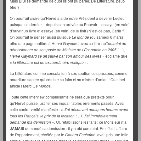
Mais BiBi se demande de quoi ils ont pu parler. De Littérature, peut-
être ?
On pourrait croire qu’Hervé a aidé notre Président à devenir Lecteur
puisque ce dernier – depuis son arrivée au Pouvoir – essaye (en vain)
d’ouvrir un livre et essaye (en vain) de le finir (N’est-ce pas, Carla ?).
On pourrait le penser aussi puisque
Le Monde
(du samedi 6 mars)
offre une page entière à Hervé Gaymard avec ce titre : «
Contraint de
démissionner de son poste de Ministre de l’Economie en 2005
(…),
Hervé Gaymard se dit sauvé par son amour des livres
» et clame que
«
la littérature est un extraordinaire viatique
».
La Littérature comme consolation à ses souffrances passées, comme
nourriture sacrée qui comble sa faim et sa misère d’antan ! Quel bel
article ! Merci
Le Monde
.
Toute cette interview complaisante ne sera que prétexte pour
qu’Hervé puisse justifier ses inqualifiables errements passés. Avec
cette contre-vérité manifeste : «
J’ai découvert quelques heures avant
tous les Français, le prix de la location (…). J’ai immédiatement
demandé ma démission
». Or, rétablissons les faits : ce Monsieur n’a
JAMAIS
demandé sa démission : il y a été contraint. En effet, l’affaire
de l’Appartement, révélée par le
Canard Enchaîné
, avait pris une telle
ampleur qu’elle faisait tâche dans le gouvernement Chirac (Hervé est