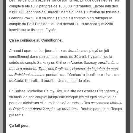
compte a été suivi par près de 100.000 internautes. Encore loin des
3.800.000 abonnés de Barack Obama ou des 1,7 million de fidèles à
Gordon Brown. BiBi en est à 118 mais il compte bien rattraper le
compte du Petit Président qui est devant lui. Ils ne sont que 2200
inscrits sur la liste de l’Elysée.
Ça se conjugue au Conditionnel.
Arnaud Leparmentier, journaleux au
Monde
, a employé un joli
conditionnel dans son compte-rendu du 30 avril. Il y parlait de la
soirée du couple Sarkozy en Chine : «
Nicolas Sarkozy
même
aurait
réussi à parler du Tibet, des Droits de l’Homme, de la peine de mort
au Président chinois
» pendant que l’Orchestre jouait deux chansons
de Carla. Il aurait… Il aurait… Une rumeur de plus.
En Suisse, Micheline Calmy-Rey, Ministre des Affaires Étrangères, y
va aussi de son couplet lorsqu’elle évoque les refuges helvétiques
pour les dictateurs et leurs fonds détournés : «
Des cas comme Mobutu
et Duvalier ne
plus se produire
». Double parole des Temps
devraient
présents.
Ça fait peur.