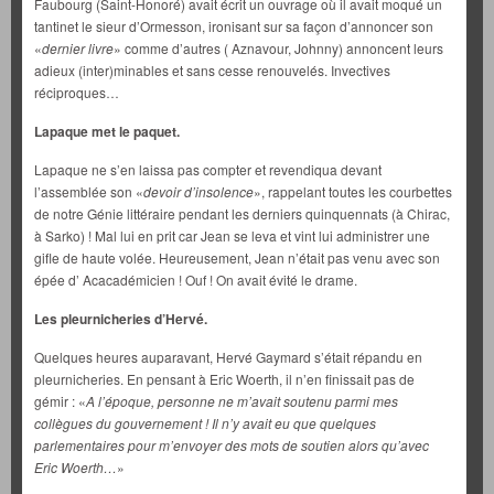
Faubourg (Saint-Honoré) avait écrit un ouvrage où il avait moqué un
tantinet le sieur d’Ormesson, ironisant sur sa façon d’annoncer son
«
dernier livre
» comme d’autres ( Aznavour, Johnny) annoncent leurs
adieux (inter)minables et sans cesse renouvelés. Invectives
réciproques…
Lapaque met le paquet.
Lapaque ne s’en laissa pas compter et revendiqua devant
l’assemblée son «
devoir d’insolence
», rappelant toutes les courbettes
de notre Génie littéraire pendant les derniers quinquennats (à Chirac,
à Sarko) ! Mal lui en prit car Jean se leva et vint lui administrer une
gifle de haute volée. Heureusement, Jean n’était pas venu avec son
épée d’ Acacadémicien ! Ouf ! On avait évité le drame.
Les pleurnicheries d’Hervé.
Quelques heures auparavant, Hervé Gaymard s’était répandu en
pleurnicheries. En pensant à Eric Woerth, il n’en finissait pas de
gémir : «
A l’époque, personne ne m’avait soutenu parmi mes
collègues du gouvernement ! Il n’y avait eu que quelques
parlementaires pour m’envoyer des mots de soutien alors qu’avec
Eric Woerth…
»