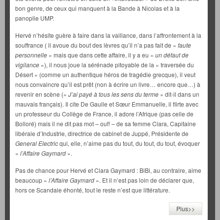
bon genre, de ceux qui manquent à la Bande à Nicolas et à la
panoplie UMP.
Hervé n’hésite guère à faire dans la vaillance, dans l’affrontement à la
souffrance ( il avoue du bout des lèvres qu’il n’a pas fait de «
faute
personnelle
» mais que dans cette affaire, il y a eu «
un défaut de
vigilance
»), il nous joue la sérénade pitoyable de la « traversée du
Désert » (comme un authentique héros de tragédie grecque), il veut
nous convaincre qu’il est prêt (non à écrire un livre… encore que…) à
revenir en scène («
J’ai payé à tous les sens du terme
» dit-il dans un
mauvais français). Il cite De Gaulle et Sœur Emmanuelle, il flirte avec
un professeur du Collège de France, il adore l’Afrique (pas celle de
Bolloré) mais il ne dit pas mot – ouf! – de sa femme Clara, Capitaine
libérale d’Industrie, directrice de cabinet de Juppé, Présidente de
General Electric
qui, elle, n’aime pas du tout, du tout, du tout, évoquer
«
l’Affaire Gaymard
».
Pas de chance pour Hervé et Clara Gaymard : BiBi, au contraire, aime
beaucoup «
l’Affaire Gaymard
». Et il n’est pas loin de déclarer que,
hors ce Scandale éhonté, tout le reste n’est que littérature.
Plus>>