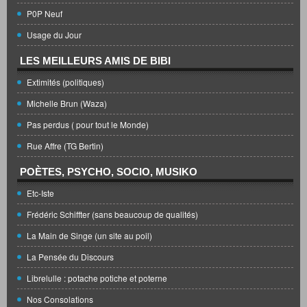
P0P Neuf
Usage du Jour
LES MEILLEURS AMIS DE BIBI
Extimités (politiques)
Michelle Brun (Waza)
Pas perdus ( pour tout le Monde)
Rue Affre (TG Bertin)
POÈTES, PSYCHO, SOCIO, MUSIKO
Etc-Iste
Frédéric Schiffter (sans beaucoup de qualités)
La Main de Singe (un site au poil)
La Pensée du Discours
Librelulle : potache potiche et poterne
Nos Consolations