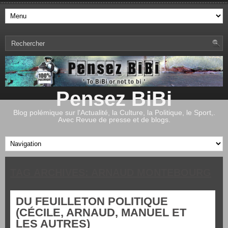
Pensez BiBi
Blog polémique sur l'Actualité, la Culture, la Politique, le Sport,.
Avec Revue de presse et de blogs.
TAG ARCHIVES:
ARNAUD MONTEBOURG
DU FEUILLETON POLITIQUE
(CÉCILE, ARNAUD, MANUEL ET
LES AUTRES)