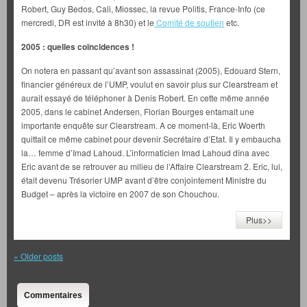
Robert, Guy Bedos, Cali, Miossec, la revue Politis, France-Info (ce
mercredi, DR est invité à 8h30) et le
Comité de soutien
etc.
2005 : quelles coïncidences !
On notera en passant qu’avant son assassinat (2005), Edouard Stern,
financier généreux de l’UMP, voulut en savoir plus sur Clearstream et
aurait essayé de téléphoner à Denis Robert. En cette même année
2005, dans le cabinet Andersen, Florian Bourges entamait une
importante enquête sur Clearstream. A ce moment-là, Eric Woerth
quittait ce même cabinet pour devenir Secrétaire d’Etat. Il y embaucha
la… femme d’Imad Lahoud. L’informaticien Imad Lahoud dîna avec
Eric avant de se retrouver au milieu de l’Affaire Clearstream 2. Eric, lui,
était devenu Trésorier UMP avant d’être conjointement Ministre du
Budget – après la victoire en 2007 de son Chouchou.
Plus>>
«
Older posts
Commentaires