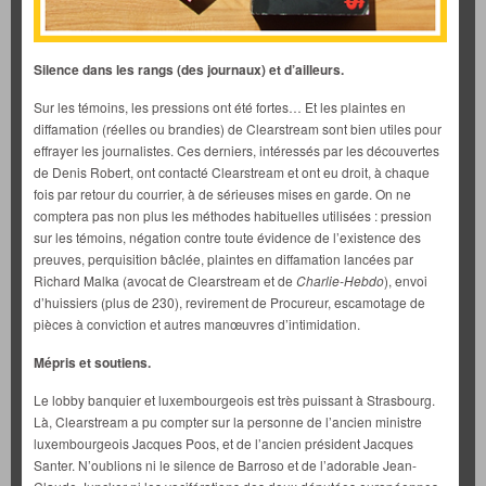
Silence dans les rangs (des journaux) et d’ailleurs.
Sur les témoins, les pressions ont été fortes… Et les plaintes en
diffamation (réelles ou brandies) de Clearstream sont bien utiles pour
effrayer les journalistes. Ces derniers, intéressés par les découvertes
de Denis Robert, ont contacté Clearstream et ont eu droit, à chaque
fois par retour du courrier, à de sérieuses mises en garde. On ne
comptera pas non plus les méthodes habituelles utilisées : pression
sur les témoins, négation contre toute évidence de l’existence des
preuves, perquisition bâclée, plaintes en diffamation lancées par
Richard Malka (avocat de Clearstream et de
Charlie-Hebdo
), envoi
d’huissiers (plus de 230), revirement de Procureur, escamotage de
pièces à conviction et autres manœuvres d’intimidation.
Mépris et soutiens.
Le lobby banquier et luxembourgeois est très puissant à Strasbourg.
Là, Clearstream a pu compter sur la personne de l’ancien ministre
luxembourgeois Jacques Poos, et de l’ancien président Jacques
Santer. N’oublions ni le silence de Barroso et de l’adorable Jean-