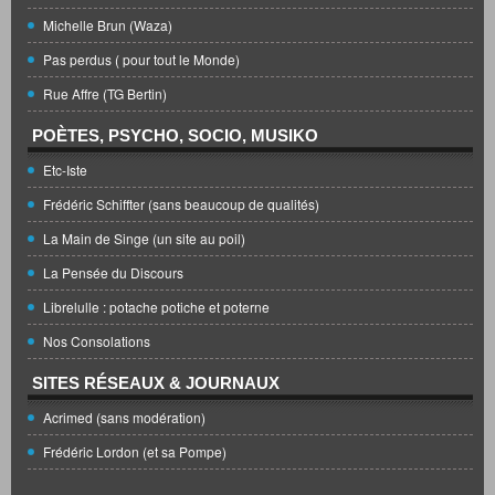
Michelle Brun (Waza)
Pas perdus ( pour tout le Monde)
Rue Affre (TG Bertin)
POÈTES, PSYCHO, SOCIO, MUSIKO
Etc-Iste
Frédéric Schiffter (sans beaucoup de qualités)
La Main de Singe (un site au poil)
La Pensée du Discours
Librelulle : potache potiche et poterne
Nos Consolations
SITES RÉSEAUX & JOURNAUX
Acrimed (sans modération)
Frédéric Lordon (et sa Pompe)