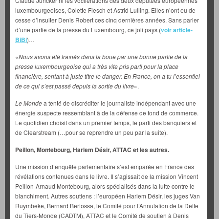
Claude Juncker ni les vociférations des deux députées européennes
luxembourgeoises, Colette Flesch et Astrid Lulling. Elles n’ont eu de
cesse d’insulter Denis Robert ces cinq dernières années. Sans parler
d’une partie de la presse du Luxembourg, ce joli pays (
voir article-
BiBi
)…
«
Nous avons été traînés dans la boue par une bonne partie de la
presse luxembourgeoise qui a très vite pris parti pour la place
financière, sentant à juste titre le danger. En France, on a tu l’essentiel
de ce qui s’est passé depuis la sortie du livre
».
Le Monde
a tenté de discréditer le journaliste indépendant avec une
énergie suspecte ressemblant à de la défense de fond de commerce.
Le quotidien
choisit dans un premier temps, le parti des banquiers et
de Clearstream (…pour se reprendre un peu par la suite).
Peillon, Montebourg, Harlem Désir, ATTAC et les autres.
Une mission d’enquête parlementaire s’est emparée en France des
révélations contenues dans le livre. Il s’agissait de la mission Vincent
Peillon-Arnaud Montebourg, alors spécialisés dans la lutte contre le
blanchiment. Autres soutiens : l’européen Harlem Désir, les juges Van
Ruymbeke, Bernard Bertossa, le Comité pour l’Annulation de la Dette
du Tiers-Monde (CADTM), ATTAC et le Comité de soutien à Denis