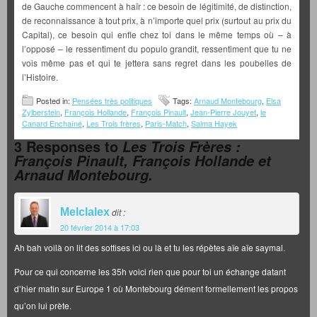
de Gauche commencent à haïr : ce besoin de légitimité, de distinction,
de reconnaissance à tout prix, à n’importe quel prix (surtout au prix du
Capital), ce besoin qui enfle chez toi dans le même temps où – à
l’opposé – le ressentiment du populo grandit, ressentiment que tu ne
vois même pas et qui te jettera sans regret dans les poubelles de
l’Histoire.
Posted in:
Pensées très politiques
Tags:
Arnaud Montebourg
,
Elsa
Zylberstein
,
François Hollande
,
François Pinault
,
Jean-Pierre Jouyet
,
le
Canard Enchaîné
,
Les Trois frères
,
Paris-Match
,
Salma Hayek
3 Responses to
Les Trois Frères :
François Pinault, François Hollande et
Arnaud Montebourg.
Melclalex
dit :
20 février 2014 à 17:03
Ah bah voilà on lit des sottises ici ou là et tu les répètes aïe aïe saymal.
Pour ce qui concerne les 35h voici rien que pour toi un échange datant
d’hier matin sur Europe 1 où Montebourg dément formellement les propos
qu’on lui prète.