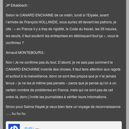
JP Elkabbach :
Selon le CANARD ENCHAINE de ce matin, lundi à l’Elysée, avant
l’arrivée de François HOLLANDE, vous auriez dit devant les patrons, je
cite : « en France il y a trop de rigidité, le Code du travail, les 35 heures,
les seuils, il faut soutenir les entreprises en débloquant tout ça », vous le
confirmez ?
Arnaud MONTEBOURG :
Non ! Je ne confirme pas du tout. D’abord, je ne sais pas comment le
CANARD ENCHAINE invente des choses. Il faut faire attention aux ragots
et surtout à la malveillance, donc ce sont des propos que je n’ai jamais
tenus – je ne les ai même pas pensés – parce que je pense qu’on a un
certain nombre de problèmes en France, mais qui ne sont pas de cet
ordre-là, donc j’invite les journalistes à vérifier leurs informations.
Sinon pour Salma Hayek je veux bien faire un voyage de reconnaissance
….. hu hu hu