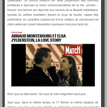
Zylberstein. On pourra réfléchir sur cette propension des hommes
politiques à épouser la vision ultraconservatrice de la Vie «privée» :
trouver une femme qui réponde aux canons de la Beauté médiatique,
hantise du célibat, exaltation devant le coup de foudre, rappel très
publicitaire du caractère passionnel d’une relation se proclamant
ad
vitam aeternam
(avant séparation quelques mois plus tard) etc.
Rien que du très banal, rien que du très insignifiant sauf que…
Sauf que, dans le même temps, le 17 février, le même playboy de
Saône et Loire n’a pas hésité à intervenir devant les Grands