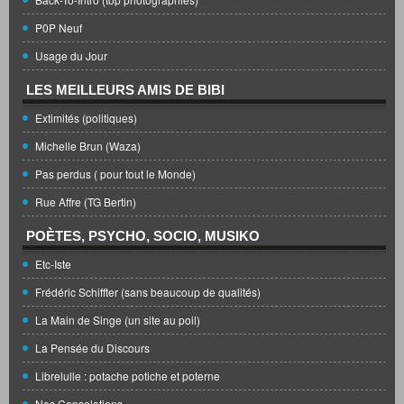
P0P Neuf
Usage du Jour
LES MEILLEURS AMIS DE BIBI
Extimités (politiques)
Michelle Brun (Waza)
Pas perdus ( pour tout le Monde)
Rue Affre (TG Bertin)
POÈTES, PSYCHO, SOCIO, MUSIKO
Etc-Iste
Frédéric Schiffter (sans beaucoup de qualités)
La Main de Singe (un site au poil)
La Pensée du Discours
Librelulle : potache potiche et poterne
Nos Consolations