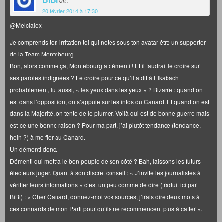
BiBi
dit :
20 février 2014 à 17:30
@Melclalex
Je comprends ton irritation toi qui notes sous ton avatar être un supporter
de la Team Montebourg.
Bon, alors comme ça, Montebourg a démenti ! Et il faudrait le croire sur
ses paroles indignées ? Le croire pour ce qu’il a dit à Elkabach
probablement, lui aussi, « les yeux dans les yeux » ? Bizarre : quand on
est dans l’opposition, on s’appuie sur les infos du Canard. Et quand on est
dans la Majorité, on tente de le plumer. Voilà qui est de bonne guerre mais
est-ce une bonne raison ? Pour ma part, j’ai plutôt tendance (tendance,
hein ?) à me fier au Canard.
Un démenti donc.
Démenti qui mettra le bon peuple de son côté ? Bah, laissons les futurs
électeurs juger. Quant à son discret conseil : « J’invite les journalistes à
vérifier leurs informations » c’est un peu comme de dire (traduit ici par
BiBi) : « Cher Canard, donnez-moi vos sources, j’irais dire deux mots à
ces connards de mon Parti pour qu’ils ne recommencent plus à cafter ».