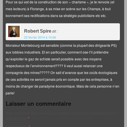
Pour ce qui est de la construction de son « charisme », je te renvoie (et
mes lecteurs) à Florange, à sa mise en scène sur les Champs, à tout
bonnement ses rectifications dans sa stratégie publicitaire etc etc.
Robert Spire
dit :
23 février 2014 à 10:06
Monsieur Montebourg est sensible (comme la plupart des dirigeants PS)
aux lobbies industriels. Et en particulier, comment ose-t’il prétendre
qu’exploiter le gaz de schiste serait possible avec des moyens
respectueux de l’environnement???? Il veut aussi relancer une
compagnie des mines????? On sait d’avance que les coûts écologiques
de ces activités ne seront jamais pris en compte par les entreprises, à
moins de changer de paradyme économique. Mais de cela personne n’en
parle!
Laisser un commentaire
Votre adresse e-mail ne sera pas publiée.
Les champs obligatoires sont
indiqués avec
*
Commentaire
*