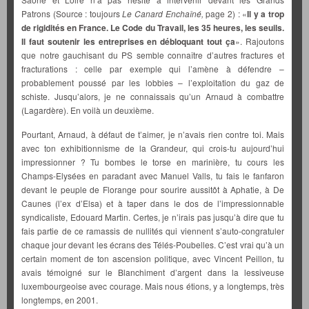
Patrons (Source :
toujours
Le Canard Enchaîné,
page 2) : «
Il y a trop
de rigidités en France. Le Code du Travail, les 35 heures, les seuils.
Il faut soutenir les entreprises en débloquant tout ça
». Rajoutons
que notre gauchisant du PS semble connaître d’autres fractures et
fracturations : celle par exemple qui l’amène à défendre –
probablement poussé par les lobbies – l’exploitation du gaz de
schiste. Jusqu’alors, je ne connaissais qu’un Arnaud à combattre
(Lagardère). En voilà un deuxième.
Pourtant, Arnaud, à défaut de t’aimer, je n’avais rien contre toi. Mais
avec ton exhibitionnisme de la Grandeur, qui crois-tu aujourd’hui
impressionner ? Tu bombes le torse en marinière, tu cours les
Champs-Elysées en paradant avec Manuel Valls, tu fais le fanfaron
devant le peuple de Florange pour sourire aussitôt à Aphatie, à De
Caunes (l’ex d’Elsa) et à taper dans le dos de l’impressionnable
syndicaliste, Edouard Martin. Certes, je n’irais pas jusqu’à dire que tu
fais partie de ce ramassis de nullités qui viennent s’auto-congratuler
chaque jour devant les écrans des Télés-Poubelles. C’est vrai qu’à un
certain moment de ton ascension politique, avec Vincent Peillon, tu
avais témoigné sur le Blanchiment d’argent dans la lessiveuse
luxembourgeoise avec courage. Mais nous étions, y a longtemps, très
longtemps, en 2001.