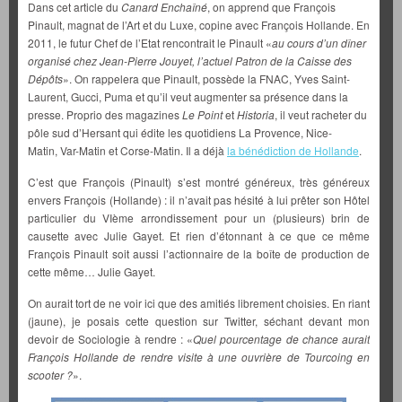
Dans cet article du
Canard Enchaîné
, on apprend que François
Pinault, magnat de l’Art et du Luxe, copine avec François Hollande. En
2011, le futur Chef de l’Etat rencontrait le Pinault «
au cours d’un dîner
organisé chez Jean-Pierre Jouyet, l’actuel Patron de la Caisse des
Dépôts
». On rappelera que Pinault, possède la FNAC, Yves Saint-
Laurent, Gucci, Puma et qu’il veut augmenter sa présence dans la
presse. Proprio des magazines
Le Point
et
Historia
, il veut racheter du
pôle sud d’Hersant qui édite les quotidiens La Provence, Nice-
Matin, Var-Matin et Corse-Matin. Il a déjà
la bénédiction de Hollande
.
C’est que François (Pinault) s’est montré généreux, très généreux
envers François (Hollande) : il n’avait pas hésité à lui prêter son Hôtel
particulier du VIème arrondissement pour un (plusieurs) brin de
causette avec Julie Gayet. Et rien d’étonnant à ce que ce même
François Pinault soit aussi l’actionnaire de la boîte de production de
cette même… Julie Gayet.
On aurait tort de ne voir ici que des amitiés librement choisies. En riant
(jaune), je posais cette question sur Twitter, séchant devant mon
devoir de Sociologie à rendre : «
Quel pourcentage de chance aurait
François Hollande de rendre visite à une ouvrière de Tourcoing en
scooter ?
».