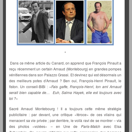
*
Dans ce même article du Canard, on apprend que François Pinault a
reçu récemment un certain Arnaud (Montebourg) en grandes pompes
vénitiennes dans son Palazzo Grassi. Et devinez qui est désormais un
des meilleurs potes d’Arnaud ? Ben oui, François-Henri Pinault, le
fiston. Un conseil-BiBi : «
Fais gaffe, François-Henri, ton ami Arnaud
serait bien capable de… Euh, Salma Hayek, elle est toujours avec
toi ?
»
Sacré Arnaud Montebourg ! Il a toujours cette même stratégie
publicitaire : par devant, une critique «féroce» de ces vilains qui
menacent sa vie privée ; par derrière, le voilà ravi de se montrer – via
des photos «volées» – en Une de
Paris-Match
avec Elsa