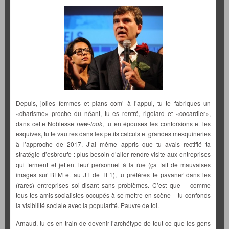
Depuis, jolies femmes et plans com’ à l’appui, tu te fabriques un
«charisme» proche du néant, tu es rentré, rigolard et «cocardier»,
dans cette Noblesse
new-look
, tu en épouses les contorsions et les
esquives, tu te vautres dans les petits calculs et grandes mesquineries
à l’approche de 2017. J’ai même appris que tu avais rectifié ta
stratégie d’esbroufe : plus besoin d’aller rendre visite aux entreprises
qui ferment et jettent leur personnel à la rue (ça fait de mauvaises
images sur BFM et au JT de TF1), tu préfères te pavaner dans les
(rares) entreprises soi-disant sans problèmes. C’est que – comme
tous tes amis socialistes occupés à se mettre en scène – tu confonds
la visibilité sociale avec la popularité. Pauvre de toi.
Arnaud, tu es en train de devenir l’archétype de tout ce que les gens