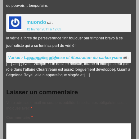
du pouvoir… temporaire.
muondo
dit :
12 février 2011 à 12:05
la vérite a force de perséverance finit toujousr par trimpher bravo à ce
journaliste qui a su tenir sa part de vérité!
dit :
Variae › La conquête, défense et illustration du sarkozysme
19 mai 2011 à 15:47
[…] Coq (Yves). Villepin ? Un bellâtre ridicule, fourbe et manipulateur (son
rôle dans l’affaire Clearstream est assez longuement développé). Quant à
Ségolène Royal, elle n’apparaît que singée et […]
Laisser un commentaire
Votre adresse e-mail ne sera pas publiée.
Les champs obligatoires sont
indiqués avec
*
Commentaire
*