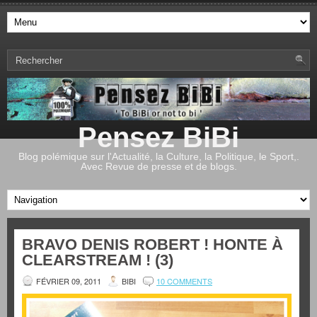
Pensez BiBi
Blog polémique sur l'Actualité, la Culture, la Politique, le Sport,.
Avec Revue de presse et de blogs.
BRAVO DENIS ROBERT ! HONTE À
CLEARSTREAM ! (3)
FÉVRIER 09, 2011
BIBI
10 COMMENTS