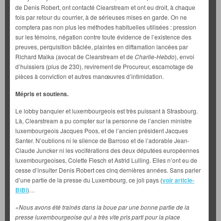
de Denis Robert, ont contacté Clearstream et ont eu droit, à chaque
fois par retour du courrier, à de sérieuses mises en garde. On ne
comptera pas non plus les méthodes habituelles utilisées : pression
sur les témoins, négation contre toute évidence de l’existence des
preuves, perquisition bâclée, plaintes en diffamation lancées par
Richard Malka (avocat de Clearstream et de
Charlie-Hebdo
), envoi
d’huissiers (plus de 230), revirement de Procureur, escamotage de
pièces à conviction et autres manœuvres d’intimidation.
Mépris et soutiens.
Le lobby banquier et luxembourgeois est très puissant à Strasbourg.
Là, Clearstream a pu compter sur la personne de l’ancien ministre
luxembourgeois Jacques Poos, et de l’ancien président Jacques
Santer. N’oublions ni le silence de Barroso et de l’adorable Jean-
Claude Juncker ni les vociférations des deux députées européennes
luxembourgeoises, Colette Flesch et Astrid Lulling. Elles n’ont eu de
cesse d’insulter Denis Robert ces cinq dernières années. Sans parler
d’une partie de la presse du Luxembourg, ce joli pays (
voir article-
BiBi
)…
«
Nous avons été traînés dans la boue par une bonne partie de la
presse luxembourgeoise qui a très vite pris parti pour la place