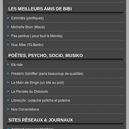
LES MEILLEURS AMIS DE BIBI
Extimités (politiques)
Michelle Brun (Waza)
Pas perdus ( pour tout le Monde)
Rue Affre (TG Bertin)
POÈTES, PSYCHO, SOCIO, MUSIKO
Etc-Iste
Frédéric Schiffter (sans beaucoup de qualités)
La Main de Singe (un site au poil)
La Pensée du Discours
Librelulle : potache potiche et poterne
Nos Consolations
SITES RÉSEAUX & JOURNAUX
Acrimed (sans modération)