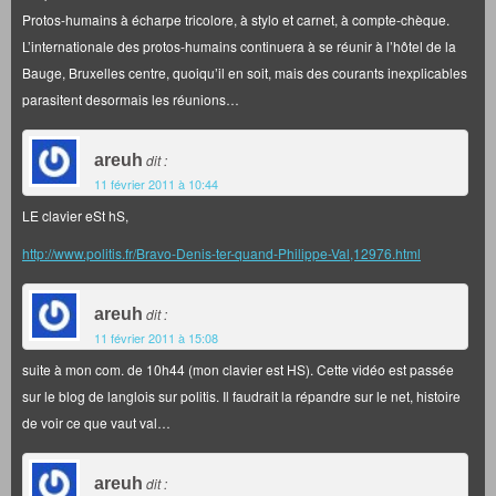
Protos-humains à écharpe tricolore, à stylo et carnet, à compte-chèque.
L’internationale des protos-humains continuera à se réunir à l’hôtel de la
Bauge, Bruxelles centre, quoiqu’il en soit, mais des courants inexplicables
parasitent desormais les réunions…
areuh
dit :
11 février 2011 à 10:44
LE clavier eSt hS,
http://www.politis.fr/Bravo-Denis-ter-quand-Philippe-Val,12976.html
areuh
dit :
11 février 2011 à 15:08
suite à mon com. de 10h44 (mon clavier est HS). Cette vidéo est passée
sur le blog de langlois sur politis. Il faudrait la répandre sur le net, histoire
de voir ce que vaut val…
areuh
dit :