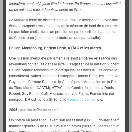
financière, sentant à juste titre le danger. En France, on a tu l’essentiel
de ce qui s’est passé depuis la sortie du livre
».
Le Monde
a tenté de discréditer le journaliste indépendant avec une
énergie suspecte ressemblant à de la défense de fond de commerce.
Le quotidien
choisit dans un premier temps, le parti des banquiers et
de Clearstream (…pour se reprendre un peu par la suite).
Peillon, Montebourg, Harlem Désir, ATTAC et les autres.
Une mission d’enquête parlementaire s’est emparée en France des
révélations contenues dans le livre. Il s’agissait de la mission Vincent
Peillon-Arnaud Montebourg, alors spécialisés dans la lutte contre le
blanchiment. Autres soutiens : l’européen Harlem Désir, les juges Van
Ruymbeke, Bernard Bertossa, le Comité pour l’Annulation de la Dette
du Tiers-Monde (CADTM), ATTAC et le Comité de soutien à Denis
Robert, Guy Bedos, Cali, Miossec, la revue Politis, France-Info (ce
mercredi, DR est invité à 8h30) et le
Comité de soutien
etc.
2005 : quelles coïncidences !
On notera en passant qu’avant son assassinat (2005), Edouard Stern,
financier généreux de l’UMP, voulut en savoir plus sur Clearstream et
aurait essayé de téléphoner à Denis Robert. En cette même année