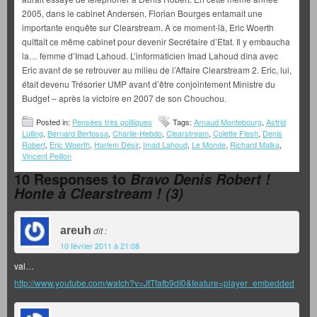
2005, dans le cabinet Andersen, Florian Bourges entamait une
importante enquête sur Clearstream. A ce moment-là, Eric Woerth
quittait ce même cabinet pour devenir Secrétaire d’Etat. Il y embaucha
la… femme d’Imad Lahoud. L’informaticien Imad Lahoud dîna avec
Eric avant de se retrouver au milieu de l’Affaire Clearstream 2. Eric, lui,
était devenu Trésorier UMP avant d’être conjointement Ministre du
Budget – après la victoire en 2007 de son Chouchou.
Posted in:
Pensées très politiques
Tags:
Arnaud Montebourg
,
Astrid
Lulling
,
Bernard Bertossa
,
Charlie-Hebdo
,
Clearstream
,
Colette Flesh
,
Denis
Robert
,
Eric Woerth
,
Harlem Désir
,
Imad Lahoud
,
Le Monde
,
Richard Malka
,
Vincent Peillon
10 Responses to
Bravo Denis Robert !
Honte à Clearstream ! (3)
areuh
dit :
10 février 2011 à 21:08
val…
http://www.youtube.com/watch?v=JtTfafb9dI0&feature=player_embedded