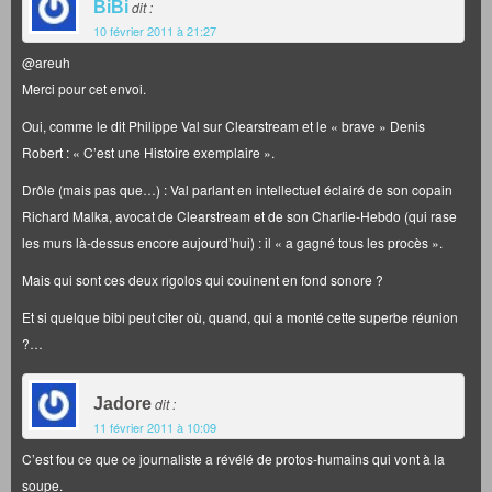
BiBi
dit :
10 février 2011 à 21:27
@areuh
Merci pour cet envoi.
Oui, comme le dit Philippe Val sur Clearstream et le « brave » Denis
Robert : « C’est une Histoire exemplaire ».
Drôle (mais pas que…) : Val parlant en intellectuel éclairé de son copain
Richard Malka, avocat de Clearstream et de son Charlie-Hebdo (qui rase
les murs là-dessus encore aujourd’hui) : il « a gagné tous les procès ».
Mais qui sont ces deux rigolos qui couinent en fond sonore ?
Et si quelque bibi peut citer où, quand, qui a monté cette superbe réunion
?…
Jadore
dit :
11 février 2011 à 10:09
C’est fou ce que ce journaliste a révélé de protos-humains qui vont à la
soupe.