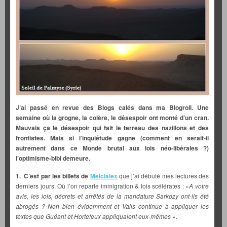
J’ai passé en revue des Blogs calés dans ma Blogroll. Une
semaine où la grogne, la colère, le désespoir ont monté d’un cran.
Mauvais ça le désespoir qui fait le terreau des nazillons et des
frontistes. Mais si l’inquiétude gagne (comment en serait-il
autrement dans ce Monde brutal aux lois néo-libérales ?)
l’optimisme-bibi demeure.
1. C’est par les billets de
Melclalex
que j’ai débuté mes lectures des
derniers jours. Où l’on reparle immigration & lois scélérates : «
A votre
avis, les lois, décrets et arrêtés de la mandature Sarkozy ont-ils été
abrogés ? Non bien évidemment et Valls continue à appliquer les
textes que Guéant et Hortefeux appliquaient eux-mêmes
».