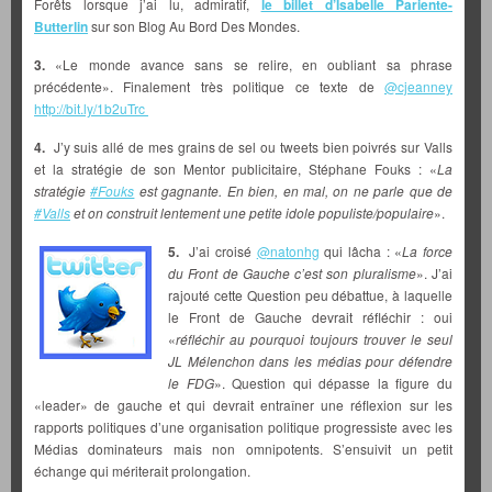
Forêts lorsque j’ai lu, admiratif,
le billet d’Isabelle Pariente-
Butterlin
sur son Blog Au Bord Des Mondes.
3.
«Le monde avance sans se relire, en oubliant sa phrase
précédente». Finalement très politique ce texte de
@cjeanney
http://bit.ly/1b2uTrc
4.
J’y suis allé de mes grains de sel ou tweets bien poivrés sur Valls
et la stratégie de son Mentor publicitaire, Stéphane Fouks : «
La
stratégie
#Fouks
est gagnante. En bien, en mal, on ne parle que de
#Valls
et on construit lentement une petite idole populiste/populaire
».
5.
J’ai croisé
@natonhg
qui lâcha : «
La force
du Front de Gauche c’est son pluralisme
». J’ai
rajouté cette Question peu débattue, à laquelle
le Front de Gauche devrait réfléchir : oui
«
réfléchir au pourquoi toujours trouver le seul
JL Mélenchon dans les médias pour défendre
le FDG
». Question qui dépasse la figure du
«leader» de gauche et qui devrait entraîner une réflexion sur les
rapports politiques d’une organisation politique progressiste avec les
Médias dominateurs mais non omnipotents. S’ensuivit un petit
échange qui mériterait prolongation.