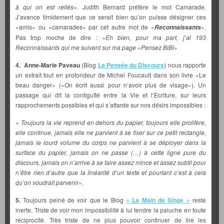
à qui on est reliés
». Judith Bernard préfère le mot Camarade.
J’avance timidement que ce serait bien qu’on puisse désigner ces
«amis» ou «camarades» par cet autre mot de «
».
Reconnaissants
Pas trop moche de dire : «
Eh bien, pour ma part, j’ai 193
Reconnaissants qui me suivent sur ma page «Pensez BiBi
»
4. Anne-Marie Paveau
(Blog
La Pensée du Discours
) nous rapporte
un extrait tout en profondeur de Michel Foucault dans son livre «Le
beau danger» («On écrit aussi pour n’avoir plus de visage»). Un
passage qui dit la contiguïté entre la Vie et l’Ecriture, sur leurs
rapprochements possibles et qui s’attarde sur nos désirs impossibles :
«
Toujours la vie reprend en dehors du papier, toujours elle prolifère,
elle continue, jamais elle ne parvient à se fixer sur ce petit rectangle,
jamais le lourd volume du corps ne parvient à se déployer dans la
surface du papier, jamais on ne passe (…) à cette ligne pure du
discours, jamais on n’arrive à se faire assez mince et assez subtil pour
n’être rien d’autre que la linéarité d’un texte et pourtant c’est à cela
qu’on voudrait parvenir
».
5.
Toujours peiné de voir que le Blog
« La Main de Singe »
reste
inerte. Triste de voir mon impossibilité à lui tendre la paluche en toute
réciprocité. Très triste de ne plus pouvoir continuer de lire les