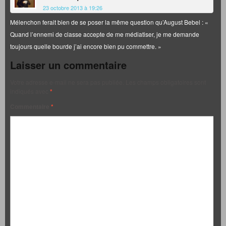
23 octobre 2013 à 19:26
Mélenchon ferait bien de se poser la même question qu’August Bebel : «
Quand l’ennemi de classe accepte de me médiatiser, je me demande
toujours quelle bourde j’ai encore bien pu commettre. »
Laisser un commentaire
Votre adresse e-mail ne sera pas publiée.
Les champs obligatoires sont
indiqués avec
*
Commentaire
*