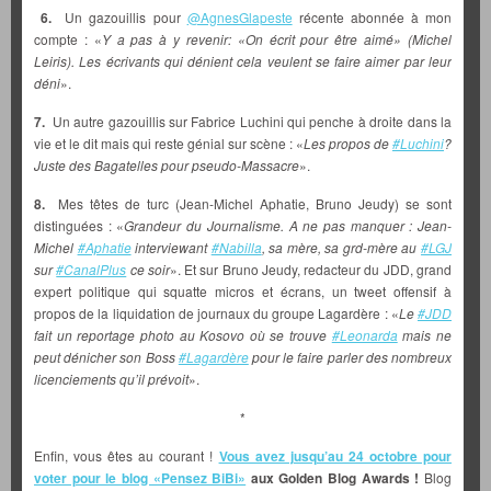
6.
Un gazouillis pour
@AgnesGlapeste
récente abonnée à mon
compte : «
Y a pas à y revenir: «On écrit pour être aimé» (Michel
Leiris). Les écrivants qui dénient cela veulent se faire aimer par leur
déni
».
7.
Un autre gazouillis sur Fabrice Luchini qui penche à droite dans la
vie et le dit mais qui reste génial sur scène : «
Les propos de
#Luchini
?
Juste des Bagatelles pour pseudo-Massacre
».
8.
Mes têtes de turc (Jean-Michel Aphatie, Bruno Jeudy) se sont
distinguées : «
Grandeur du Journalisme. A ne pas manquer : Jean-
Michel
#Aphatie
interviewant
#Nabilla
, sa mère, sa grd-mère au
#LGJ
sur
#CanalPlus
ce soir
». Et sur Bruno Jeudy, redacteur du JDD, grand
expert politique qui squatte micros et écrans, un tweet offensif à
propos de la liquidation de journaux du groupe Lagardère : «
Le
#JDD
fait un reportage photo au Kosovo où se trouve
#Leonarda
mais ne
peut dénicher son Boss
#Lagardère
pour le faire parler des nombreux
licenciements qu’il prévoit
».
*
Enfin, vous êtes au courant !
Vous avez jusqu’au 24 octobre pour
voter pour le blog «Pensez BiBi»
aux Golden Blog Awards !
Blog