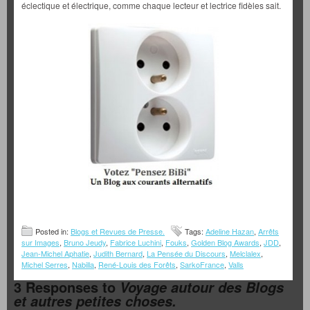
éclectique et électrique, comme chaque lecteur et lectrice fidèles sait.
Posted in:
Blogs et Revues de Presse.
Tags:
Adeline Hazan
,
Arrêts
sur Images
,
Bruno Jeudy
,
Fabrice Luchini
,
Fouks
,
Golden Blog Awards
,
JDD
,
Jean-Michel Aphatie
,
Judith Bernard
,
La Pensée du Discours
,
Melclalex
,
Michel Serres
,
Nabilla
,
René-Louis des Forêts
,
SarkoFrance
,
Valls
3 Responses to
Voyage autour des Blogs
et autres petites choses.