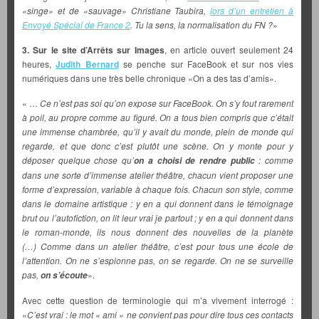
«singe» et de «sauvage» Christiane Taubira,
lors d’un entretien à
Envoyé Spécial de France 2
. Tu la sens, la normalisation du FN ?
»
3. Sur le site d’Arrêts sur Images
, en article ouvert seulement 24
heures,
Judith Bernard
se penche sur FaceBook et sur nos vies
numériques dans une très belle chronique «On a des tas d’amis».
« …
Ce n’est pas soi qu’on expose sur FaceBook. On s’y fout rarement
à poil, au propre comme au figuré. On a tous bien compris que c’était
une immense chambrée, qu’il y avait du monde, plein de monde qui
regarde, et que donc c’est plutôt une scène. On y monte pour y
déposer quelque chose qu’
: comme
on a choisi de rendre public
dans une sorte d’immense atelier théâtre, chacun vient proposer une
forme d’expression, variable à chaque fois. Chacun son style, comme
dans le domaine artistique : y en a qui donnent dans le témoignage
brut ou l’autofiction, on lit leur vrai je partout ; y en a qui donnent dans
le roman-monde, ils nous donnent des nouvelles de la planète
(…) Comme dans un atelier théâtre, c’est pour tous une école de
l’attention. On ne s’espionne pas, on se regarde. On ne se surveille
pas,
».
on s’écoute
Avec cette question de terminologie qui m’a vivement interrogé :
«
C’est vrai : le mot « ami » ne convient pas pour dire tous ces contacts