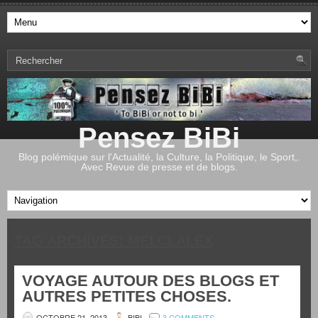
Pensez BiBi
Blog polémique sur l'Actualité, la Culture, la Politique, le Sport,.
Avec Revue de presse et de blogs.
TAG ARCHIVES:
MELCLALEX
VOYAGE AUTOUR DES BLOGS ET
AUTRES PETITES CHOSES.
OCTOBRE 21, 2013
BIBI
3 COMMENTS